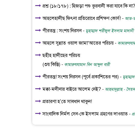
প্রশ্ন (১৮/১৭৮) : হিজড়া পশু কুরবানী করা যাবে কি না
আহলেহাদীছ ফিৎনা প্রতিরোধে প্রশিক্ষণ কোর্স! -
আত-তা
পীরতন্ত্র : সংশয় নিরসন -
মুহাম্মাদ শরীফুল ইসলাম মাদানী
আহলে সুন্নাত ওয়াল জামা‘আতের পরিচয় -
কামারুযযাম
ছহীহ হাদীছের পরিচয়
(৩য় কিস্তি) -
কামারুযযামান বিন আব্দুল বারী
পীরতন্ত্র! সংশয় নিরসন (পূর্বে প্রকাশিতের পর) -
মুহাম্ম
মক্কা-মদীনার বাইরে আলেম নেই? -
আহমাদুল্লাহ - সৈয়
প্রতারণা হ’তে সাবধান থাকুন!
সাংবাদিক নির্মল সেন-কে ইসলাম গ্রহণের দাওয়াত -
প্