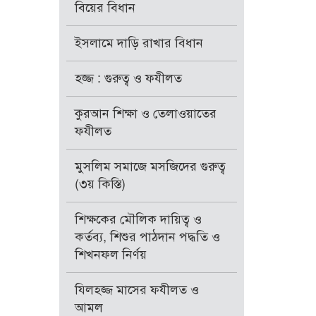
বিয়ের বিধান
ইসলামে দাড়ি রাখার বিধান
হজ্জ : গুরুত্ব ও ফযীলত
কুরআন শিক্ষা ও তেলাওয়াতের
ফযীলত
মুসলিম সমাজে মসজিদের গুরুত্ব
(৩য় কিস্তি)
শিক্ষকের মৌলিক দায়িত্ব ও
কর্তব্য, শিশুর পাঠদান পদ্ধতি ও
শিখনফল নির্ণয়
যিলহজ্জ মাসের ফযীলত ও
আমল