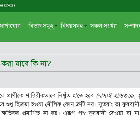
-800900
যোগাযোগ
বিভাগসমূহ
বিষয়সমূহ
সকল সংখ্যা
সম্পা
সম্পাদকীয়
জায়েয-নাজায়েয
গ্রন্থ পর্যালোচনা
আক্বীদা বা বিশ্বাস
ী করা যাবে কি না?
দরসে কুরআন
শিক্ষা ও সংস্কৃতি
দরসে হাদীছ
নারী সমাজ
প্রবন্ধ সমুহ
আত্মশুদ্ধি
লে প্রাণীকে শারিরীকভাবে নিখুঁত হ’তে হবে
(নাসাঈ হা/৪৩৬৯, মুওয়
সাময়িক প্রসঙ্গ
পরকাল
বে শুধু হিজড়া হওয়া মৌলিক কোন ত্রুটি নয়। সুতরাং তা কুরবানী
সময়ের ভাবনা
নীতি-নৈতিকতা
ষতিকর প্রমাণিত না হয়। এরূপ পশু কুরবানী দেওয়া বা না
মহিলা অঙ্গন
তারবিয়াত
আরও
আরও