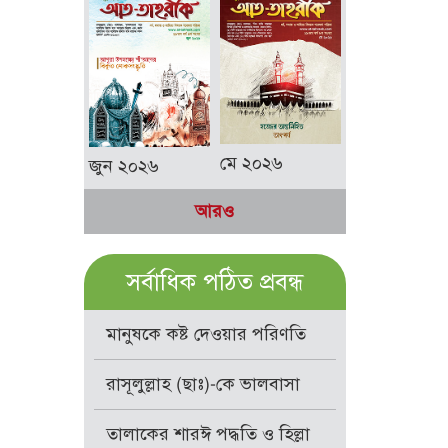
মে ২০২৬
জুন ২০২৬
আরও
সর্বাধিক পঠিত প্রবন্ধ
মানুষকে কষ্ট দেওয়ার পরিণতি
রাসূলুল্লাহ (ছাঃ)-কে ভালবাসা
তালাকের শারঈ পদ্ধতি ও হিল্লা