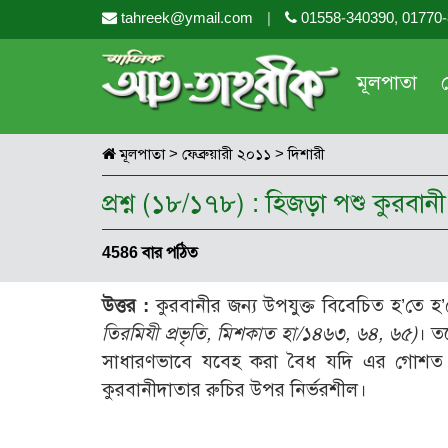
tahreek@ymail.com
|
01558-340390, 01770
মূলপাতা
মূলপাতা
>
ফেব্রুয়ারী ২০১১
>
দিশারী
প্রশ্ন (১৮/১৭৮) : হিজড়া পশু কুরবান
4586 বার পঠিত
উত্তর :
কুরবানীর জন্য উপযুক্ত বিবেচিত হ’তে হ’
তিরমিযী প্রভৃতি, মিশকাত হা/১৪৬৩, ৬৪, ৬৫)
। ত
সাধারণভাবে যবেহ করা বৈধ যদি এর গোশত ক্
কুরবানীদাতার রুচির উপর নির্ভরশীল।