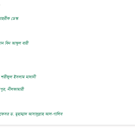
?
হরীক ডেস্ক
ান বিন আব্দুল বারী
াদ শরীফুল ইসলাম মাদানী
দপুর, নীলফামারী
রফেসর ড. মুহাম্মাদ আসাদুল্লাহ আল-গালিব