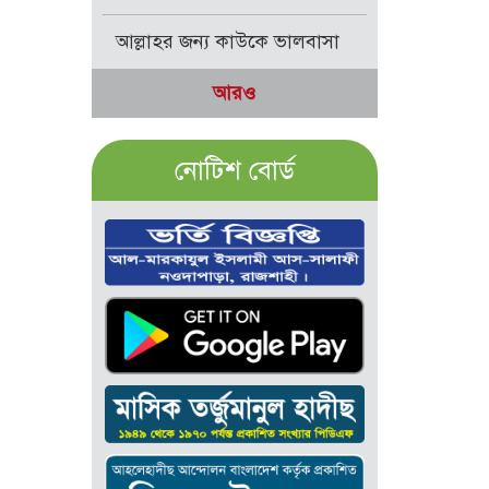
আল্লাহর জন্য কাউকে ভালবাসা
আরও
নোটিশ বোর্ড