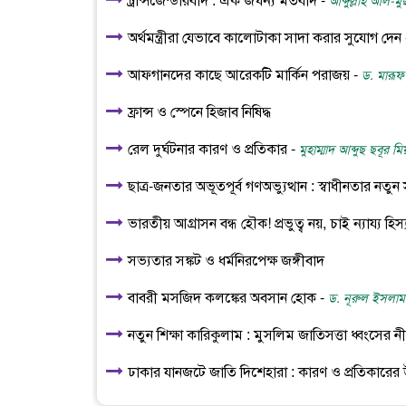
ট্রান্সজেন্ডারবাদ : এক জঘন্য মতবাদ -
আব্দুল্লাহ আল-মুছ
অর্থমন্ত্রীরা যেভাবে কালোটাকা সাদা করার সুযোগ দেন
আফগানদের কাছে আরেকটি মার্কিন পরাজয় -
ড. মারূফ
ফ্রান্স ও স্পেনে হিজাব নিষিদ্ধ
রেল দুর্ঘটনার কারণ ও প্রতিকার -
মুহাম্মাদ আব্দুছ ছবূর ম
ছাত্র-জনতার অভূতপূর্ব গণঅভ্যুত্থান : স্বাধীনতার নতুন 
ভারতীয় আগ্রাসন বন্ধ হৌক! প্রভুত্ব নয়, চাই ন্যায্য হিস্যা
সভ্যতার সঙ্কট ও ধর্মনিরপেক্ষ জঙ্গীবাদ
বাবরী মসজিদ কলঙ্কের অবসান হোক -
ড. নূরুল ইসলাম
নতুন শিক্ষা কারিকুলাম : মুসলিম জাতিসত্তা ধ্বংসের 
ঢাকার যানজটে জাতি দিশেহারা : কারণ ও প্রতিকারের