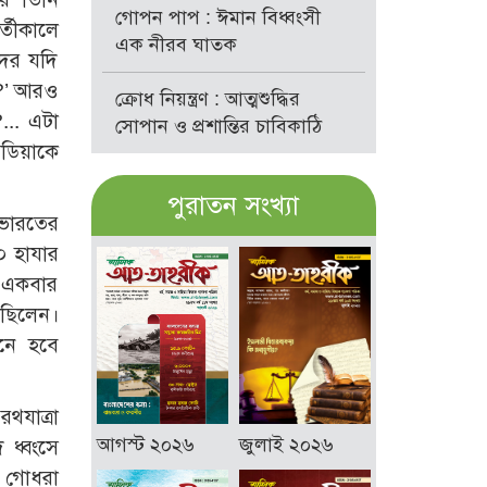
গোপন পাপ : ঈমান বিধ্বংসী
্তীকালে
এক নীরব ঘাতক
দের যদি
ে?’ আরও
ক্রোধ নিয়ন্ত্রণ : আত্মশুদ্ধির
... এটা
সোপান ও প্রশান্তির চাবিকাঠি
িডিয়াকে
পুরাতন সংখ্যা
 ভারতের
০ হাযার
ী একবার
েছিলেন।
ানে হবে
থযাত্রা
আগস্ট ২০২৬
জুলাই ২০২৬
 ধ্বংসে
ই গোধরা