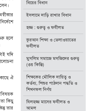
বিয়ের বিধান
বলেন।
স্বীকার
ইসলামে দাড়ি রাখার বিধান
র্দেশে
হজ্জ : গুরুত্ব ও ফযীলত
ুরু হলে
কুরআন শিক্ষা ও তেলাওয়াতের
।
ফযীলত
টাই যদি
মুসলিম সমাজে মসজিদের গুরুত্ব
মালোচনা
(৩য় কিস্তি)
শিক্ষকের মৌলিক দায়িত্ব ও
কাছে ঐ
কর্তব্য, শিশুর পাঠদান পদ্ধতি ও
শিখনফল নির্ণয়
াবিষয়ক
য়তো কিছু
যিলহজ্জ মাসের ফযীলত ও
্তু তার
আমল