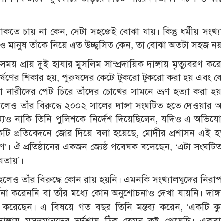
কতে চায় না কেন, সেটা সহজেই বোঝা যায়। কিন্তু ধর্মীয় সংখ্য
ও মানুষ তাঁকে নিয়ে এত উচ্ছ্বসিত কেন, তা বোঝা অতটা সহজ ন
সময় প্রায় দুই হাযার মুসলিম সাম্প্রদায়িক দাঙ্গায় মৃত্যুবরণ 
ধর্ষণের শিকার হয়, পুরুষদের কেটে টুকরো টুকরো করা হয় এবং 
ত্ত্বা নারীদের পেট চিরে তাঁদের চোখের সামনে ভ্রূণ হত্যা করা 
 করলেও তাঁর বিরুদ্ধে ২০০২ সালের দাঙ্গা সংঘটিত হতে দেওয়ার
জন্যও নাকি তিনি পুলিশকে নির্দেশ দিয়েছিলেন, যদিও এ অভিয
টি প্রতিবেদনে জোর দিয়ে বলা হয়েছে, মোদীর প্রশাসন এই হত্
। ঐ প্রতিষ্ঠানের একজন জ্যেষ্ঠ গবেষক বলেছেন, ‘এটা সংঘটি
ায়তায়’।
হলেও তাঁর বিরুদ্ধে কোন রায় হয়নি। এমনকি সংখ্যালঘুদের নিরাপত
র্থনা করেননি বা তাঁর মধ্যে কোন অনুশোচনাও দেখা যায়নি। দাঙ্
ার করেছেন। এ বিষয়ে গত বছর তিনি মন্তব্য করেন, ‘একটি কু
ঙ্গায় মুসলমানদের দুর্দশায় ঠিক তেমন কষ্ট পেয়েছি। একব