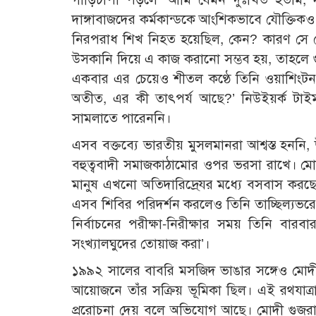
দাঙ্গাবাজদের কর্মকান্ডকে আংশিকভাবে যৌক্তিকও 
নিরপরাধ শিখ নিহত হয়েছিল, কেন? কারণ সে দেখতে 
উসকানি দিয়ে এ কাজ করানো সম্ভব হয়, তাহলে গুজ
একবার এর চেয়েও শীতল কণ্ঠে তিনি ওয়াশিংটন
অতীত, এর কী তাৎপর্য আছে?’ নিউইয়র্ক টাইমস
সামলাতে পারেননি।
এসব বক্তব্যে ভারতীয় মুসলমানরা আশ্বস্ত হননি,
বহুত্ববাদী সমাজকাঠামোর ওপর ভরসা রাখে। মো
মানুষ এখনো অতিদারিদ্রে্যর মধ্যে বসবাস করছে,
এসব শিবির পরিদর্শন করলেও তিনি তাচ্ছিল্যভর
নির্বাচনের পরীক্ষা-নিরীক্ষার সময় তিনি বার
সংখ্যালঘুদের তোয়াজ করা’।
১৯৯২ সালের বাবরি মসজিদ ভাঙার সঙ্গেও মোদী
আয়োজনে তাঁর সক্রিয় ভূমিকা ছিল। এই রথযাত্রা
প্ররোচনা দেয় বলে অভিযোগ আছে। মোদী গুজরাটে