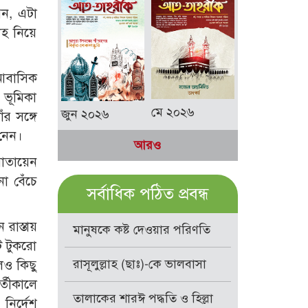
েন, এটা
েহ নিয়ে
 আবাসিক
 ভূমিকা
মে ২০২৬
জুন ২০২৬
র সঙ্গে
নেন।
আরও
মোতায়েন
ো বেঁচে
সর্বাধিক পঠিত প্রবন্ধ
 রাস্তায়
মানুষকে কষ্ট দেওয়ার পরিণতি
ে টুকরো
রাসূলুল্লাহ (ছাঃ)-কে ভালবাসা
েও কিছু
্তীকালে
তালাকের শারঈ পদ্ধতি ও হিল্লা
নির্দেশ