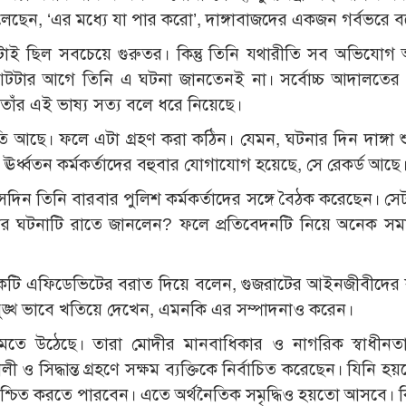
ছেন, ‘এর মধ্যে যা পার করো’, দাঙ্গাবাজদের একজন গর্বভরে 
াই ছিল সবচেয়ে গুরুতর। কিন্তু তিনি যথারীতি সব অভিযোগ অ
টার আগে তিনি এ ঘটনা জানতেনই না। সর্বোচ্চ আদালতের নি
াঁর এই ভাষ্য সত্য বলে ধরে নিয়েছে।
ে। ফলে এটা গ্রহণ করা কঠিন। যেমন, ঘটনার দিন দাঙ্গা শ
র ঊর্ধ্বতন কর্মকর্তাদের বহুবার যোগাযোগ হয়েছে, সে রেকর্ড আছে
েদিন তিনি বারবার পুলিশ কর্মকর্তাদের সঙ্গে বৈঠক করেছেন। সে
ের ঘটনাটি রাতে জানলেন? ফলে প্রতিবেদনটি নিয়ে অনেক স
টি এফিডেভিটের বরাত দিয়ে বলেন, গুজরাটের আইনজীবীদের 
নুপুঙ্খ ভাবে খতিয়ে দেখেন, এমনকি এর সম্পাদনাও করেন।
েতে উঠেছে। তারা মোদীর মানবাধিকার ও নাগরিক স্বাধীনত
 ও সিদ্ধান্ত গ্রহণে সক্ষম ব্যক্তিকে নির্বাচিত করেছেন। যিনি হ
শ্চিত করতে পারবেন। এতে অর্থনৈতিক সমৃদ্ধিও হয়তো আসবে। কিন