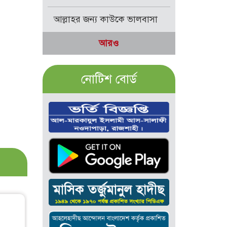
আল্লাহর জন্য কাউকে ভালবাসা
আরও
নোটিশ বোর্ড