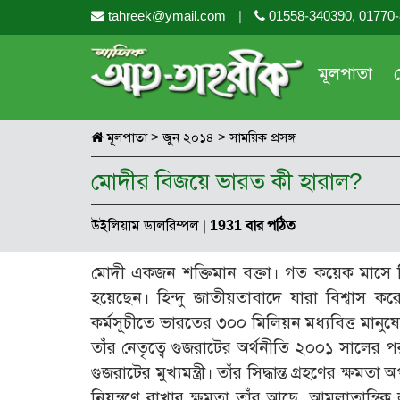
tahreek@ymail.com
|
01558-340390, 01770
মূলপাতা
মূলপাতা
>
জুন ২০১৪
>
সাময়িক প্রসঙ্গ
মোদীর বিজয়ে ভারত কী হারাল?
উইলিয়াম ডালরিম্পল
|
1931 বার পঠিত
মোদী একজন শক্তিমান বক্তা। গত কয়েক মাসে ত
হয়েছেন। হিন্দু জাতীয়তাবাদে যারা বিশ্বাস কর
কর্মসূচীতে ভারতের ৩০০ মিলিয়ন মধ্যবিত্ত মানুষ
তাঁর নেতৃত্বে গুজরাটের অর্থনীতি ২০০১ সালে
গুজরাটের মুখ্যমন্ত্রী। তাঁর সিদ্ধান্ত গ্রহণের 
নিয়ন্ত্রণে রাখার ক্ষমতা তাঁর আছে, আমলাতান্ত