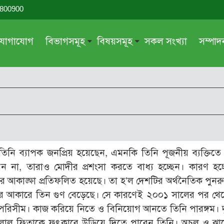
-800900
যোগাযোগ
বিভাগসমূহ
বিষয়সমূহ
সকল সংখ্যা
সম্পা
সম্পাদকীয়
জায়েয-নাজায়েয
গ্রন্থ পর্যালোচনা
আক্বীদা বা বিশ্বাস
দরসে কুরআন
শিক্ষা ও সংস্কৃতি
দরসে হাদীছ
নারী সমাজ
প্রবন্ধ সমুহ
আত্মশুদ্ধি
িনি ব্যাপক জনপ্রিয় হয়েছেন, এমনকি তিনি পূজনীয় ব্যক্তিত
সাময়িক প্রসঙ্গ
পরকাল
েন না, তারাও মোদীর প্রশংসা করতে বাধ্য হচ্ছেন। কারণ হচ্ছ
সময়ের ভাবনা
নীতি-নৈতিকতা
ের আকাঙ্ক্ষা প্রতিফলিত হয়েছে। তা হ’ল দেশটির অর্থনৈতিক পুনরু
র পর আকারে তিন গুণ বেড়েছে। সে কারণেই ২০০১ সালের পর থে
মহিলা অঙ্গন
তারবিয়াত
ক্ষমতা অপরিসীম। কাজ করিয়ে নিতে ও বিনিয়োগ আনতে তিনি পারঙ্গম। দ
আরও
আরও
্রিক লাল ফিতাকে ফুৎকারে উড়িয়ে দিতে পারেন তিনি। অচল ও ঝামে