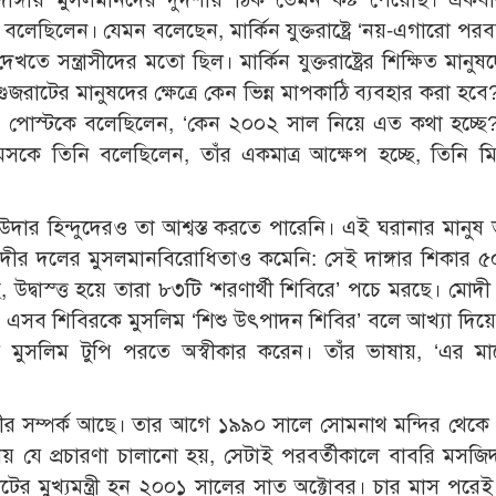
বলেছিলেন। যেমন বলেছেন, মার্কিন যুক্তরাষ্ট্রে ‘নয়-এগারো পরবর
সন্ত্রাসীদের মতো ছিল। মার্কিন যুক্তরাষ্ট্রের শিক্ষিত মানুষ
রাটের মানুষদের ক্ষেত্রে কেন ভিন্ন মাপকাঠি ব্যবহার করা হব
 পোস্টকে বলেছিলেন, ‘কেন ২০০২ সাল নিয়ে এত কথা হচ্ছে?
কে তিনি বলেছিলেন, তাঁর একমাত্র আক্ষেপ হচ্ছে, তিনি ম
 উদার হিন্দুদেরও তা আশ্বস্ত করতে পারেনি। এই ঘরানার মানুষ
দীর দলের মুসলমানবিরোধিতাও কমেনি: সেই দাঙ্গার শিকার ৫
 উদ্বাস্ত্ত হয়ে তারা ৮৩টি ‘শরণার্থী শিবিরে’ পচে মরছে। মোদ
ে এসব শিবিরকে মুসলিম ‘শিশু উৎপাদন শিবির’ বলে আখ্যা দিয়
বার মুসলিম টুপি পরতে অস্বীকার করেন। তাঁর ভাষায়, ‘এর ম
র সম্পর্ক আছে। তার আগে ১৯৯০ সালে সোমনাথ মন্দির থেকে র
য় যে প্রচারণা চালানো হয়, সেটাই পরবর্তীকালে বাবরি মসজিদ
র মুখ্যমন্ত্রী হন ২০০১ সালের সাত অক্টোবর। চার মাস পরে