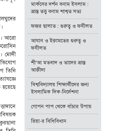
মার্কসের দর্শন বনাম ইসলাম :
ভ্রান্ত তত্ত্ব বনাম শাশ্বত সত্য
ালঘুদের
ফজর ছালাত : গুরুত্ব ও ফযীলত
য়।
করে। আরো
আযান ও ইক্বামতের গুরুত্ব ও
কেরোসিন
ফযীলত
হয়। মোদী
 অভিযোগ
শী‘আ মতবাদ ও তাদের ভ্রান্ত
আক্বীদা
োগ তিনি
যাযজ্ঞে
বিশ্ববিদ্যালয় শিক্ষার্থীদের জন্য
ত হয়েছে
ইসলামিক দিক-নির্দেশনা
্তাদানে
গোপন পাপ থেকে বাঁচার উপায়
গাবিষয়ক
রিয়া-র বিধিবিধান
কুরছানা
ার তিনি