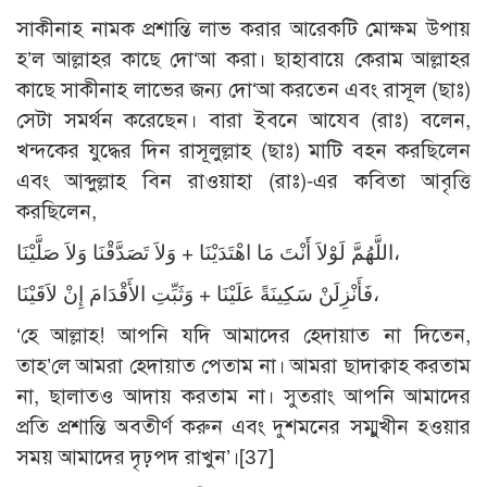
সাকীনাহ নামক প্রশান্তি লাভ করার আরেকটি মোক্ষম উপায়
হ’ল আল্লাহর কাছে দো‘আ করা। ছাহাবায়ে কেরাম আল্লাহর
কাছে সাকীনাহ লাভের জন্য দো‘আ করতেন এবং রাসূল (ছাঃ)
সেটা সমর্থন করেছেন। বারা ইবনে আযেব (রাঃ) বলেন,
খন্দকের যুদ্ধের দিন রাসূলুল্লাহ (ছাঃ) মাটি বহন করছিলেন
এবং আব্দুল্লাহ বিন রাওয়াহা (রাঃ)-এর কবিতা আবৃত্তি
করছিলেন,
اللَّهُمَّ لَوْلاَ أَنْتَ مَا اهْتَدَيْنَا ­­+ وَلاَ تَصَدَّقْنَا وَلاَ صَلَّيْنَا،
فَأَنْزِلَنْ سَكِينَةً عَلَيْنَا + وَثَبِّتِ الأَقْدَامَ إِنْ لاَقَيْنَا،
‘হে আল্লাহ! আপনি যদি আমাদের হেদায়াত না দিতেন,
তাহ’লে আমরা হেদায়াত পেতাম না। আমরা ছাদাক্বাহ করতাম
না, ছালাতও আদায় করতাম না। সুতরাং আপনি আমাদের
প্রতি প্রশান্তি অবতীর্ণ করুন এবং দুশমনের সম্মুখীন হওয়ার
সময় আমাদের দৃঢ়পদ রাখুন’।
[37]