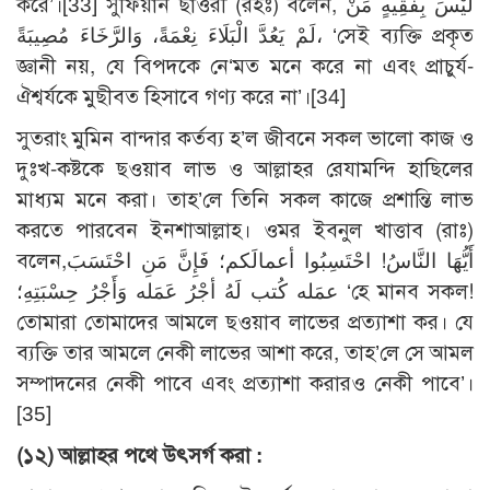
করে’।
[33]
সুফিয়ান ছাওরী (রহঃ) বলেন, لَيْسَ بِفَقِيهٍ مَنْ
لَمْ يَعُدَّ الْبَلَاءَ نِعْمَةً، وَالرَّخَاءَ مُصِيبَةً، ‘সেই ব্যক্তি প্রকৃত
জ্ঞানী নয়, যে বিপদকে নে‘মত মনে করে না এবং প্রাচুর্য-
ঐশ্বর্যকে মুছীবত হিসাবে গণ্য করে না’।
[34]
সুতরাং মুমিন বান্দার কর্তব্য হ’ল জীবনে সকল ভালো কাজ ও
দুঃখ-কষ্টকে ছওয়াব লাভ ও আল্লাহর রেযামন্দি হাছিলের
মাধ্যম মনে করা। তাহ’লে তিনি সকল কাজে প্রশান্তি লাভ
করতে পারবেন ইনশাআল্লাহ। ওমর ইবনুল খাত্তাব (রাঃ)
বলেন,أَيُّهَا النَّاسُ! احْتَسِبُوا أعمالَكم؛ فَإِنَّ مَنِ احْتَسَبَ
عمَله كُتب لَهُ أجْرُ عَمَله وَأَجْرُ حِسْبَتِهِ؛ ‘হে মানব সকল!
তোমারা তোমাদের আমলে ছওয়াব লাভের প্রত্যাশা কর। যে
ব্যক্তি তার আমলে নেকী লাভের আশা করে, তাহ’লে সে আমল
সম্পাদনের নেকী পাবে এবং প্রত্যাশা করারও নেকী পাবে’।
[35]
(১২)
আল্লাহর পথে উৎসর্গ করা :