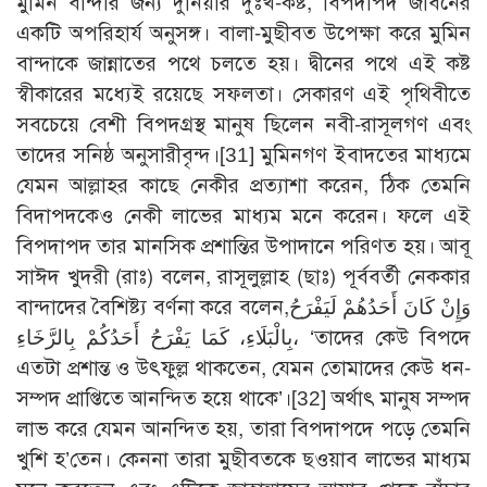
মুমিন বান্দার জন্য দুনিয়ার দুঃখ-কষ্ট, বিপদাপদ জীবনের
একটি অপরিহার্য অনুসঙ্গ। বালা-মুছীবত উপেক্ষা করে মুমিন
বান্দাকে জান্নাতের পথে চলতে হয়। দ্বীনের পথে এই কষ্ট
স্বীকারের মধ্যেই রয়েছে সফলতা। সেকারণ এই পৃথিবীতে
সবচেয়ে বেশী বিপদগ্রস্থ মানুষ ছিলেন নবী-রাসূলগণ এবং
তাদের সনিষ্ঠ অনুসারীবৃন্দ।
[31]
মুমিনগণ ইবাদতের মাধ্যমে
যেমন আল্লাহর কাছে নেকীর প্রত্যাশা করেন, ঠিক তেমনি
বিদাপদকেও নেকী লাভের মাধ্যম মনে করেন। ফলে এই
বিপদাপদ তার মানসিক প্রশান্তির উপাদানে পরিণত হয়। আবূ
সাঈদ খুদরী (রাঃ) বলেন, রাসূলুল্লাহ (ছাঃ) পূর্ববর্তী নেককার
বান্দাদের বৈশিষ্ট্য বর্ণনা করে বলেন,وَإِنْ كَانَ أَحَدُهُمْ لَيَفْرَحُ
بِالْبَلَاءِ، كَمَا يَفْرَحُ أَحَدُكُمْ بِالرَّخَاءِ، ‘তাদের কেউ বিপদে
এতটা প্রশান্ত ও উৎফুল্ল থাকতেন, যেমন তোমাদের কেউ ধন-
সম্পদ প্রাপ্তিতে আনন্দিত হয়ে থাকে’।
[32]
অর্থাৎ মানুষ সম্পদ
লাভ করে যেমন আনন্দিত হয়, তারা বিপদাপদে পড়ে তেমনি
খুশি হ’তেন। কেননা তারা মুছীবতকে ছওয়াব লাভের মাধ্যম