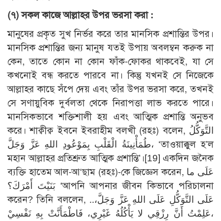
(৭)
সকল কাজে আল্লাহর উপর ভরসা করা :
মানুষের প্রকৃত সুখ নির্ভর করে তার মানসিক প্রশান্তির উপর।
মানসিক প্রশান্তির জন্য মানুষ যতই উপায় অবলম্বন করুক না
কেন, তাতে কোন না কোন ফাঁক-ফোকর থাকবেই, যা সে
কখনোই বন্ধ করতে পারবে না। কিন্তু যখনই সে নিজেকে
আল্লাহর কাছে সঁপে দেয় এবং তাঁর উপর ভরসা করে, তখনই
সে সণায়ুবিক দুর্বলতা থেকে নিরাপত্তা লাভ করতে পারে।
মানসিকভাবে শক্তিশালী হয় এবং আত্মিক প্রশান্তি অনুভব
করে। শাক্বীক্ব ইবনে ইবরাহীম বলখী (রহঃ) বলেন, التَّوَكُّلُ
طُمَأْنِينَةُ الْقَلْبِ بِمَوْعُودِ اللهِ عَزَّ وَجَلَّ، ‘তাওয়াক্কুল হ’ল
মহান আল্লাহর প্রতিশ্রুত আত্মিক প্রশান্তি’।
[19]
একদিন জনৈক
ব্যক্তি হাতেম আল-আ‘ছাম (রহঃ)-কে জিজ্ঞেস করেন, عَلَى ما
بَنَيْتَ أَمْرَكَ؟ ‘আপনি আপনার জীবন কিভাবে পরিচালনা
করেন? তিনি বললেন, عَلَى التَّوَكُّلِ عَلَى اللهِ عَزَّ وَجَلَّ،..
عَلِمْتُ أَنَّ رِزْقِي لا يَأْكُلُهُ غَيْرِي، فَاطْمَأَنَّتْ بِهِ نَفْسِيْ،