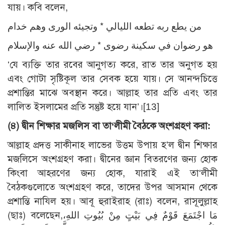
যায়। কবি বলেন,
من يطع ربه تطعه الليالي * وتجيئه الورى وهم خدام
هو رضوان في سكينة رضوى * رضي الله عنه والإسلام
‘যে ব্যক্তি তার রবের আনুগত্য করে, রাত তার অনুগত হয়
এবং গোটা সৃষ্টিকূল তার সেবক হয়ে যায়। সে আনন্দচিত্তে
প্রশান্তির মাঝে অবস্থান করে। আল্লাহ তার প্রতি এবং তার
লালিত ইসলামের প্রতি সন্তুষ্ট হয়ে যান’।
[13]
(৪)
দ্বীন শিক্ষার মজলিস বা তা‘লীমী বৈঠকে অংশগ্রহণ করা:
আল্লাহ প্রদত্ত সাকীনাহ লাভের উত্তম উপায় হ’ল দ্বীন শিক্ষার
মজলিসে অংশগ্রহণ করা। দ্বীনের জ্ঞান বিতরণের জন্য হোক
কিংবা আহরণের জন্য হোক, যারাই এই তা‘লীমী
বৈঠকগুলোতে অংশগ্রহণ করে, তাদের উপর আসমান থেকে
প্রশান্তি নাযিল হয়। আবূ হুরাইরাহ (রাঃ) বলেন, রাসূলুল্লাহ
(ছাঃ) বলেছেন,مَا اجْتَمَعَ قَوْمٌ فِي بَيْتٍ مِنْ بُيُوتِ اللهِ،