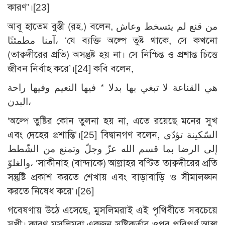
কারণ’।
[23]
আবূ হাতেম বুস্তী (রহ.) বলেন, من قنع لم يتسخط وعاش
آمنا مطمئنًا، ‘যে ব্যক্তি অল্পে তুষ্ট থাকে, সে কখনো
(তাক্বদীরের প্রতি) অসন্তুষ্ট হয় না। সে নিশ্চিন্ত ও প্রশান্ত চিত্তে
জীবন নির্বাহ করে’।
[24]
কবি বলেন,
هي القناعة لا تبغي بها بدلا * فيها النعيم وفيها راحة
البدن،
‘অল্পে তুষ্টির কোন তুলনা হয় না, এতে রয়েছে মনের সুখ
এবং দেহের প্রশান্তি’।
[25]
বিদ্বানগণ বলেন, السّكينة تؤدّى
إلى الرضا بما قسم الله عزّ وجلّ وتمنع من الشّطط
والغلوّ، ‘সাকীনাহ (বান্দাকে) আল্লাহর বণ্টিত তাক্বদীরের প্রতি
সন্তুষ্টি প্রকাশ করতে শেখায় এবং বাড়াবাড়ি ও সীমালঙ্ঘন
করতে নিষেধ করে’।
[26]
গবেষণায় উঠে এসেছে, মুসলিমরাই এই পৃথিবীতে সবচেয়ে
সুখী। কারণ মুসলিমরা একজন সৃষ্টিকর্তার ওপর পরিপূর্ণ আস্থা