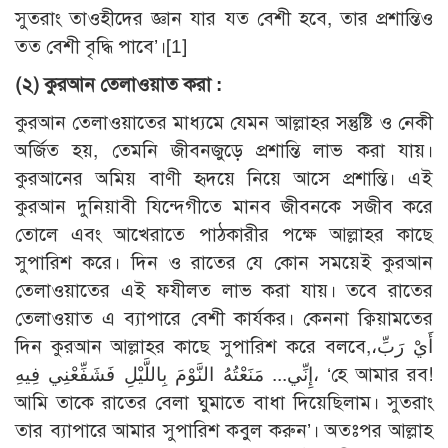
সুতরাং তাওহীদের জ্ঞান যার যত বেশী হবে, তার প্রশান্তিও
তত বেশী বৃদ্ধি পাবে’।
[1]
(২) কুরআন তেলাওয়াত করা :
কুরআন তেলাওয়াতের মাধ্যমে যেমন আল্লাহর সন্তুষ্টি ও নেকী
অর্জিত হয়, তেমনি জীবনজুড়ে প্রশান্তি লাভ করা যায়।
কুরআনের অমিয় বাণী হৃদয়ে নিয়ে আসে প্রশান্তি। এই
কুরআন দুনিয়াবী যিন্দেগীতে মানব জীবনকে সজীব করে
তোলে এবং আখেরাতে পাঠকারীর পক্ষে আল্লাহর কাছে
সুপারিশ করে। দিন ও রাতের যে কোন সময়েই কুরআন
তেলাওয়াতের এই ফযীলত লাভ করা যায়। তবে রাতের
তেলাওয়াত এ ব্যাপারে বেশী কার্যকর। কেননা ক্বিয়ামতের
দিন কুরআন আল্লাহর কাছে সুপারিশ করে বলবে,أَيْ رَبِّ،
إِنِّي... مَنَعْتُهُ النَّوْمَ بِاللَّيْلِ فَشَفِّعْنِي فِيهِ، ‘হে আমার রব!
আমি তাকে রাতের বেলা ঘুমাতে বাধা দিয়েছিলাম। সুতরাং
তার ব্যাপারে আমার সুপারিশ কবুল করুন’। অতঃপর আল্লাহ