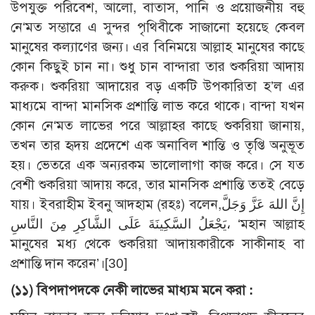
উপযুক্ত পরিবেশ, আলো, বাতাস, পানি ও প্রয়োজনীয় বহু
নে‘মত সম্ভারে এ সুন্দর পৃথিবীকে সাজানো হয়েছে কেবল
মানুষের কল্যাণের জন্য। এর বিনিময়ে আল্লাহ মানুষের কাছে
কোন কিছুই চান না। শুধু চান বান্দারা তার শুকরিয়া আদায়
করুক। শুকরিয়া আদায়ের বড় একটি উপকারিতা হ’ল এর
মাধ্যমে বান্দা মানসিক প্রশান্তি লাভ করে থাকে। বান্দা যখন
কোন নে‘মত লাভের পরে আল্লাহর কাছে শুকরিয়া জানায়,
তখন তার হৃদয় প্রদেশে এক অনাবিল শান্তি ও তৃপ্তি অনুভূত
হয়। ভেতরে এক অন্যরকম ভালোলাগা কাজ করে। সে যত
বেশী শুকরিয়া আদায় করে, তার মানসিক প্রশান্তি ততই বেড়ে
যায়। ইবরাহীম ইবনু আদহাম (রহঃ) বলেন,إِنَّ اللهَ عَزَّ وَجَلَّ
يَجْعَلُ السَّكِينَةَ عَلَى الشَّاكِرِ مِنَ النَّاسِ، ‘মহান আল্লাহ
মানুষের মধ্য থেকে শুকরিয়া আদায়কারীকে সাকীনাহ বা
প্রশান্তি দান করেন’।
[30]
(১১) বিপদাপদকে নেকী লাভের মাধ্যম মনে করা :