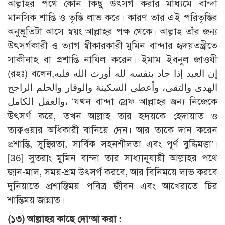
আল্লাহর পথে কোন কিছু উৎসর্গ করার মাধ্যমে বান্দা
মানসিক শান্তি ও তৃপ্তি লাভ করে। কারণ তার এই পরিতৃপ্তির
অনুভূতিটা আসে স্বয়ং আল্লাহর পক্ষ থেকে। আল্লাহ তাঁর জন্য
উৎসর্গকারী ও ত্যাগ স্বীকারকারী মুমিন বান্দার হৃদয়তন্ত্রীতে
সাকীনাহ বা প্রশান্তি নাযিল করেন। ইমাম ইবনুল জাওযী
(রহঃ) বলেন,إن العبد إذا جاد بنفسه لله أورث الله قلبه
الهدى والتقى، وأعطي السكينة والوقار والحلم الراجح
والعقل الكامل، ‘যখন বান্দা স্রেফ আল্লাহর জন্য নিজেকে
উৎসর্গ করে, তখন আল্লাহ তার হৃদয়কে হেদায়াত ও
তাক্বওয়ার অধিকারী বানিয়ে দেন। আর তাকে দান করেন
প্রশান্তি, সুস্থিরতা, সার্বিক সহনশীলতা এবং পূর্ণ বুদ্ধিমত্তা’।
[36]
সুতরাং মুমিন বান্দা তার সাধ্যানুযায়ী আল্লাহর পথে
জান-মাল, সময়-শ্রম উৎসর্গ করবে, আর বিনিময়ে লাভ করবে
দুনিয়াতে প্রশান্তিময় পবিত্র জীবন এবং আখেরাতে চির
শান্তিময় জান্নাত।
(১৩)
আল্লাহর কাছে দো‘আ করা :