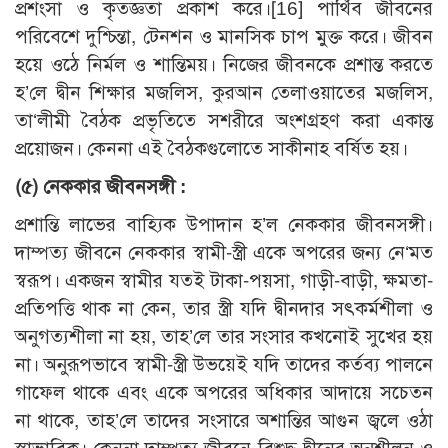
প্রশংসা ও কৃতজ্ঞতা প্রকাশ করে।
[16]
পার্থিব জীবনের
পরিবেশে দুশ্চিন্তা, টেনশন ও মানসিক চাপ মুক্ত করে। জীবন
হয়ে ওঠে নির্মল ও শান্তিময়। নিজের জীবনকে প্রশান্ত করতে
হ’লে দ্বীন শিক্ষার মজলিস, কুরআন তেলাওয়াতের মজলিস,
তা‘লীমী বৈঠক প্রভৃতিতে সশরীরে অংশগ্রহণ করা একান্ত
প্রয়োজন। কেননা এই বৈঠকগুলোতে সাকীনাহ বর্ষিত হয়।
(৫) নেককার জীবনসঙ্গী :
প্রশান্তি লাভের বাহ্যিক উপাদান হ’ল নেককার জীবনসঙ্গী।
দাম্পত্য জীবনে নেককার স্বামী-স্ত্রী একে অপরের জন্য নে‘মত
স্বরূপ। একজন স্বামীর যতই টাকা-পয়সা, গাড়ী-বাড়ী, ক্ষমতা-
প্রতিপত্তি থাক না কেন, তার স্ত্রী যদি দ্বীনদার সৎকর্মশীলা ও
অনুগত্যশীলা না হয়, তাহ’লে তার সংসার কখনোই সুখের হয়
না। অনুরূপভাবে স্বামী-স্ত্রী উভয়েই যদি তাদের কর্তব্য পালনে
গাফেল থাকে এবং একে অপরের অধিকার আদায়ে সচেতন
না থাকে, তাহ’লে তাদের সংসারে অশান্তির আগুন জ্বলে ওঠা