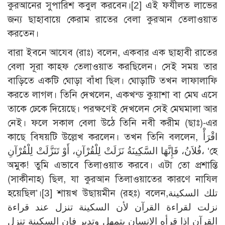
কুরআনের সুপারিশ কবুল করবেন।
[2]
এই ফযীলত লাভের
জন্য ছাহাবায়ে কেরাম রাতের বেলা কুরআন তেলাওয়াত
করতেন।
বারা ইবনে আযেব (রাঃ) বলেন, একবার এক ছাহাবী রাতের
বেলা সূরা কাহ্ফ তেলাওয়াত করছিলেন। সেই সময় তার
বাড়িতে একটি ঘোড়া বাঁধা ছিল। ঘোড়াটি তখন লাফালাফি
করতে লাগল। তিনি দেখলেন, একখন্ড কুয়াশা বা মেঘ এসে
তাকে ঢেকে দিয়েছে। পরক্ষণেই দেখলেন সেই মেঘমালা আর
নেই। ফলে সকাল বেলা উঠে তিনি নবী করীম (ছাঃ)-এর
কাছে বিষয়টি উল্লেখ করলেন। তখন তিনি বললেন, اقْرَأْ
فُلاَنُ، فَإِنَّهَا السَّكِينَةُ نَزَلَتْ لِلْقُرْآنِ، أَوْ تَنَزَّلَتْ لِلْقُرْآنِ، ‘হে
অমুক! তুমি এভাবে তিলাওয়াত করবে। এটা তো প্রশান্তি
(সাকীনাহ) ছিল, যা কুরআন তিলাওয়াতের কারণে নাযিল
হয়েছিল’।
[3]
শায়খ উছায়মীন (রহঃ) বলেন,تلك السكينة
نزلت لقراءة القرآن لأن السكينة تنزل عند قراءة
القرآن إذا قرأه الإنسان بتمهل وتدبر فإن السكينة تنزل