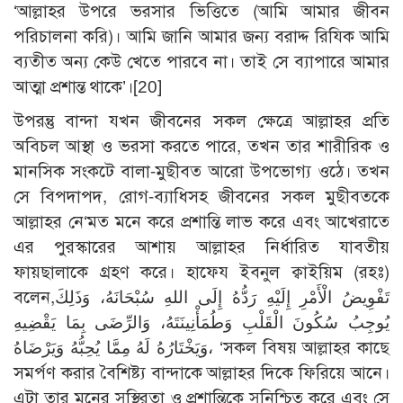
‘আল্লাহর উপরে ভরসার ভিত্তিতে (আমি আমার জীবন
পরিচালনা করি)। আমি জানি আমার জন্য বরাদ্দ রিযিক আমি
ব্যতীত অন্য কেউ খেতে পারবে না। তাই সে ব্যাপারে আমার
আত্মা প্রশান্ত থাকে’।
[20]
উপরন্তু বান্দা যখন জীবনের সকল ক্ষেত্রে আল্লাহর প্রতি
অবিচল আস্থা ও ভরসা করতে পারে, তখন তার শারীরিক ও
মানসিক সংকটে বালা-মুছীবত আরো উপভোগ্য ওঠে। তখন
সে বিপদাপদ, রোগ-ব্যাধিসহ জীবনের সকল মুছীবতকে
আল্লাহর নে‘মত মনে করে প্রশান্তি লাভ করে এবং আখেরাতে
এর পুরস্কারের আশায় আল্লাহর নির্ধারিত যাবতীয়
ফায়ছালাকে গ্রহণ করে। হাফেয ইবনুল ক্বাইয়িম (রহঃ)
বলেন,تَفْوِيضُ الْأَمْرِ إِلَيْهِ رَدُّهُ إِلَى اللهِ سُبْحَانَهُ، وَذَلِكَ
يُوجِبُ سُكُونَ الْقَلْبِ وَطُمَأْنِينَتَهُ، وَالرِّضَى بِمَا يَقْضِيهِ
وَيَخْتَارُهُ لَهُ مِمَّا يُحِبُّهُ وَيَرْضَاهُ، ‘সকল বিষয় আল্লাহর কাছে
সমর্পণ করার বৈশিষ্ট্য বান্দাকে আল্লাহর দিকে ফিরিয়ে আনে।
এটা তার মনের সুস্থিরতা ও প্রশান্তিকে সুনিশ্চিত করে এবং সে