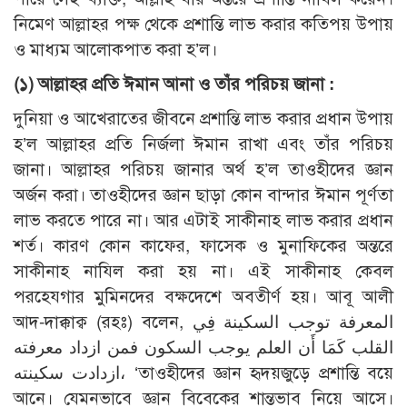
নিমেণ আল্লাহর পক্ষ থেকে প্রশান্তি লাভ করার কতিপয় উপায়
ও মাধ্যম আলোকপাত করা হ’ল।
(১) আল্লাহর
প্রতি ঈমান আনা ও তাঁর পরিচয় জানা :
দুনিয়া ও আখেরাতের জীবনে প্রশান্তি লাভ করার প্রধান উপায়
হ’ল আল্লাহর প্রতি নির্জলা ঈমান রাখা এবং তাঁর পরিচয়
জানা। আল্লাহর পরিচয় জানার অর্থ হ’ল তাওহীদের জ্ঞান
অর্জন করা। তাওহীদের জ্ঞান ছাড়া কোন বান্দার ঈমান পূর্ণতা
লাভ করতে পারে না। আর এটাই সাকীনাহ লাভ করার প্রধান
শর্ত। কারণ কোন কাফের, ফাসেক ও মুনাফিকের অন্তরে
সাকীনাহ নাযিল করা হয় না। এই সাকীনাহ কেবল
পরহেযগার মুমিনদের বক্ষদেশে অবতীর্ণ হয়। আবূ আলী
আদ-দাক্কাক্ব (রহঃ) বলেন, المعرفة توجب السكينة فِي
القلب كَمَا أَن العلم يوجب السكون فمن ازداد معرفته
ازدادت سكينته، ‘তাওহীদের জ্ঞান হৃদয়জুড়ে প্রশান্তি বয়ে
আনে। যেমনভাবে জ্ঞান বিবেকের শান্তভাব নিয়ে আসে।