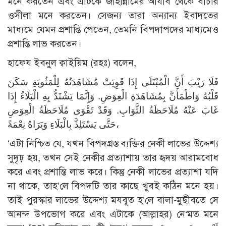
মনে করতেন এবং এটিকে জাহান্নামের আযাব থেকে বাঁচার
ওসীলা মনে করতেন। সেজন্য তারা অন্যান্য ইবাদতের
মাধ্যমে যেমন প্রশান্তি পেতেন, তেমনি বিপদাপদের মাধ্যমেও
প্রশান্তি লাভ করতেন।
হাফেয ইবনুল ক্বাইয়িম (রহঃ) বলেন,
فَلَا رَيْبَ أَنَّ الْمُبْتَلَى إِذَا قَوِيَتْ مُشَاهَدَتُهُ لِلْمَثُوبَةِ سَكَنَ
قَلْبُهُ وَاطْمَأَنَّ بِمُشَاهَدَةِ الْعِوَضِ. وَإِنَّمَا يَشْتَدُّ بِهِ الْبَلَاءُ إِذَا
غَابَ عَنْهُ مُلَاحَظَةُ الثَّوَابِ. وَقَدْ تَقْوَى مُلَاحَظَةُ الْعِوَضِ
حَتَّى يَسْتَلِذَّ بِالْبَلَاءِ وَيَرَاهُ نِعْمَةً،
‘এটা নিশ্চিত যে, যখন বিপদগ্রস্ত ব্যক্তির নেকী লাভের উদ্দেশ্য
সুদৃঢ় হয়, তখন সেই নেকীর প্রত্যাশায় তার হৃদয় আরামবোধ
করে এবং প্রশান্তি লাভ করে। কিন্তু নেকী লাভের প্রত্যাশা যদি
না থাকে, তাহ’লে বিপদটি তার কাছে খুবই কঠিন মনে হয়।
তাই পুরস্কার লাভের উদ্দেশ্য মযবূত হ’লে বালা-মুছীবতে সে
আনন্দ উপভোগ করে এবং এটাকে (আল্লাহর) নে‘মত মনে