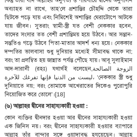
কিন্তু তারা যদি আল্লাহর অনুগত্য ও পরিবারে দ্বীনের অনুশীলন
অব্যাহত না রাখে, তাহ’লে প্রশান্তির চৌহদ্দি থেকে তারা
ছিটকে পড়ে যায় এবং নিমিশেই অশান্তির ঘেরাটোপে আটকে
যায় জীবন। সুতরাং স্বামী-স্ত্রী যত বেশী নেককার হবেন,
তাদের সংসার তত বেশী প্রশান্তিময় হয়ে উঠবে। আর সন্তান-
সন্ততিও গড়ে উঠবে পিতা-মাতার আদর্শ ধন্য হয়ে। নেককার
দম্পতির ভালবাসা শুধু দুনিয়ার মধ্যেই সীমাবদ্ধ থাকে না;
বরং তা প্রলম্বিত হয় জান্নাত পর্যন্ত পৌঁছে যায়। আবূ সুলাইমান
আদ-দারানী (রহঃ) যথার্থই বলেছেন,الزوجة الصالحة
ليست من الدنيا فإنها تفرغك للآخرة، ‘নেককার স্ত্রী শুধু
দুনিয়াতে নয়; বরং তোমাকে আখেরাতের দিকেও পুরোপুরি
নিয়োজিত করে তোলে’।
[18]
(৬)
আল্লাহর দ্বীনের সাহায্যকারী হওয়া :
কোন ব্যক্তির দ্বীনদার হওয়া আর দ্বীনের সাহায্যকারী হওয়া
এক জিনিস নয়। বরং দ্বীনের সাহায্যকারী হওয়ার ব্যাপারে
আল্লাহ তাঁর বান্দার সঙ্গে ওয়াদাবদ্ধ হযয়েছেন। আল্লাহ