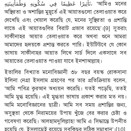
تَأْثِيرًا عَظِيمًا فِي سُكُونِهِ وَطُمَأْنِينَتِهِ، ‘আমিও মনের
অস্থিরতা ও অশান্তির মুহূর্তে এই আয়াতগুলো তেলাওয়াত করে
দেখেছি এবং খেয়াল করেছি যে, মনের সুস্থিরতা ও প্রশান্তি
লাভে এই আয়াতগুলির বিরাট প্রভাব রয়েছে’।
[9]
সুতরাং
সাকীনাহর আয়াত তেলাওয়াত করে অথবা শুনে আমরা
আমাদের হৃদয়কে প্রশান্ত করতে পারি। ইউটিউবে যে কোন
ভাষায় সাকীনাহর আয়াত লিখে সার্চ দিলে একসাথে সব
আয়াতের তেলাওয়াত পাওয়া যাবে ইনশাআল্লাহ।
ইতালির বিখ্যাত মনোবিজ্ঞানী ৩৮ বছর বয়স্ক রোকসানা
ইলিনা নেগ্রা ইসলাম গ্রহণের পর তার প্রতিক্রিয়ায় বলেন,
‘আমি পবিত্র কুরআন অধ্যয়ন করেছি। যতই পড়েছি, ততই
আমি মুগ্ধ হয়েছি। এই মুগ্ধতা ভাষায় প্রকাশ করার মত নয়।
আমি মনোবিজ্ঞানের ছাত্রী। আমি সব সময় প্রশান্তির জন্য,
অসুস্থতা থেকে নিরাময়ের উপায় খুঁজে বের করার চেষ্টা ও
গবেষণা করেছি। আলহামদুলিল্লাহ! আমি এ সিদ্ধান্তে উপনীত
হয়েছি যে, ইসলামেই রয়েছে সবকিছুর সঠিক সমাধান’।
[10]