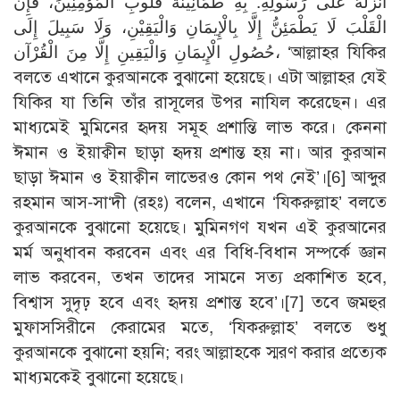
أَنْزَلَهُ عَلَى رَسُولِهِ. بِهِ طُمَأْنِينَةُ قُلُوبِ الْمُؤْمِنِينَ، فَإِنَّ
الْقَلْبَ لَا يَطْمَئِنُّ إِلَّا بِالْإِيمَانِ وَالْيَقِيْنِ، وَلَا سَبِيلَ إِلَى
حُصُولِ الْإِيمَانِ وَالْيَقِينِ إِلَّا مِنَ الْقُرْآن، ‘আল্লাহর যিকির
বলতে এখানে কুরআনকে বুঝানো হয়েছে। এটা আল্লাহর যেই
যিকির যা তিনি তাঁর রাসূলের উপর নাযিল করেছেন। এর
মাধ্যমেই মুমিনের হৃদয় সমূহ প্রশান্তি লাভ করে। কেননা
ঈমান ও ইয়াক্বীন ছাড়া হৃদয় প্রশান্ত হয় না। আর কুরআন
ছাড়া ঈমান ও ইয়াক্বীন লাভেরও কোন পথ নেই’।
[6]
আব্দুর
রহমান আস-সা‘দী (রহঃ) বলেন, এখানে ‘যিকরুল্লাহ’ বলতে
কুরআনকে বুঝানো হয়েছে। মুমিনগণ যখন এই কুরআনের
মর্ম অনুধাবন করবেন এবং এর বিধি-বিধান সম্পর্কে জ্ঞান
লাভ করবেন, তখন তাদের সামনে সত্য প্রকাশিত হবে,
বিশ্বাস সুদৃঢ় হবে এবং হৃদয় প্রশান্ত হবে’।
[7]
তবে জমহুর
মুফাসসিরীনে কেরামের মতে, ‘যিকরুল্লাহ’ বলতে শুধু
কুরআনকে বুঝানো হয়নি; বরং আল্লাহকে স্মরণ করার প্রত্যেক
মাধ্যমকেই বুঝানো হয়েছে।