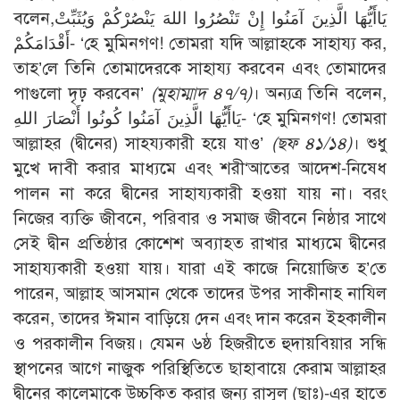
বলেন,يَاأَيُّهَا الَّذِينَ آمَنُوا إِنْ تَنْصُرُوا اللهَ يَنْصُرْكُمْ وَيُثَبِّتْ
أَقْدَامَكُمْ- ‘হে মুমিনগণ! তোমরা যদি আল্লাহকে সাহায্য কর,
তাহ’লে তিনি তোমাদেরকে সাহায্য করবেন এবং তোমাদের
পাগুলো দৃঢ় করবেন’
(মুহাম্মাদ ৪৭/৭)
। অন্যত্র তিনি বলেন,
يَاأَيُّهَا الَّذِينَ آمَنُوا كُونُوا أَنْصَارَ اللهِ- ‘হে মুমিনগণ! তোমরা
আল্লাহর (দ্বীনের) সাহয্যকারী হয়ে যাও’
(ছফ ৪১/১৪)
। শুধু
মুখে দাবী করার মাধ্যমে এবং শরী‘আতের আদেশ-নিষেধ
পালন না করে দ্বীনের সাহায্যকারী হওয়া যায় না। বরং
নিজের ব্যক্তি জীবনে, পরিবার ও সমাজ জীবনে নিষ্ঠার সাথে
সেই দ্বীন প্রতিষ্ঠার কোশেশ অব্যাহত রাখার মাধ্যমে দ্বীনের
সাহায্যকারী হওয়া যায়। যারা এই কাজে নিয়োজিত হ’তে
পারেন, আল্লাহ আসমান থেকে তাদের উপর সাকীনাহ নাযিল
করেন, তাদের ঈমান বাড়িয়ে দেন এবং দান করেন ইহকালীন
ও পরকালীন বিজয়। যেমন ৬ষ্ঠ হিজরীতে হুদায়বিয়ার সন্ধি
স্থাপনের আগে নাজুক পরিস্থিতিতে ছাহাবায়ে কেরাম আল্লাহর
দ্বীনের কালেমাকে উচ্চকিত করার জন্য রাসূল (ছাঃ)-এর হাতে