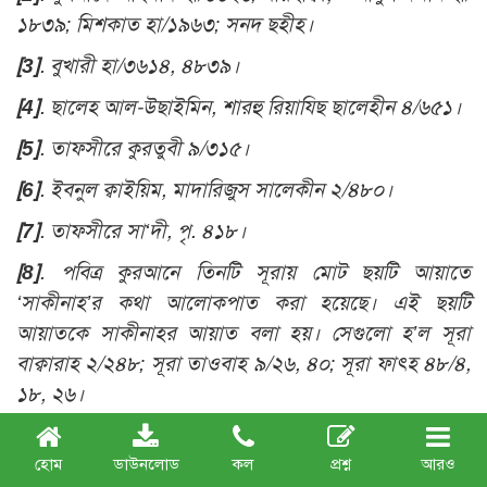
১৮৩৯; মিশকাত হা/১৯৬৩; সনদ ছহীহ।
[3]
. বুখারী হা/৩৬১৪, ৪৮৩৯।
[4]
. ছালেহ আল-উছাইমিন, শারহু রিয়াযিছ ছালেহীন ৪/৬৫১।
[5]
. তাফসীরে কুরতুবী ৯/৩১৫।
[6]
. ইবনুল ক্বাইয়িম, মাদারিজুস সালেকীন ২/৪৮০।
[7]
. তাফসীরে সা‘দী, পৃ. ৪১৮।
[8]
. পবিত্র কুরআনে তিনটি সূরায় মোট ছয়টি আয়াতে
‘সাকীনাহ’র কথা আলোকপাত করা হয়েছে। এই ছয়টি
আয়াতকে সাকীনাহর আয়াত বলা হয়। সেগুলো হ’ল সূরা
বাক্বারাহ ২/২৪৮; সূরা তাওবাহ ৯/২৬, ৪০; সূরা ফাৎহ ৪৮/৪,
১৮, ২৬।
[9]
. ইবনুল ক্বাইয়িম, মাদারিজুস সালেকীন, ২/৪৭১।
হোম
ডাউনলোড
কল
প্রশ্ন
আরও
[10]
. দৈনিক ইনকিলাব, ১৬ জানুয়ারী ২০১৭।