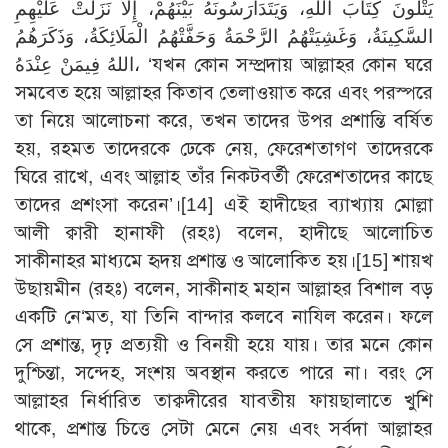
يَتْلُونَ كِتَابَ اللهِ، وَيَتَدَارَسُونَهُ بَيْنَهُمْ، إِلَّا نَزَلَتْ عَلَيْهِمِ
السَّكِينَةُ، وَغَشِيَتْهُمُ الرَّحْمَةُ وَحَفَّتْهُمُ الْمَلَائِكَةُ، وَذَكَرَهُمُ
اللهُ فِيمَنْ عِنْدَهُ، ‘যখন কোন সম্প্রদায় আল্লাহর কোন ঘরে
সমবেত হয়ে আল্লাহর কিতাব তেলাওয়াত করে এবং পরস্পরে
তা নিয়ে আলোচনা করে, তখন তাদের উপর প্রশান্তি বর্ষিত
হয়, রহমত তাদেরকে ঢেকে নেয়, ফেরেশতাগণ তাদেরকে
ঘিরে রাখে, এবং আল্লাহ তাঁর নিকটবর্তী ফেরেশতাদের কাছে
তাদের প্রশংসা করেন’।
[14]
এই হাদীছের ব্যাখ্যায় মোল্লা
আলী ক্বারী হানাফী (রহঃ) বলেন, হাদীছে আলোচিত
সাকীনাহর মাধ্যমে হৃদয় প্রশান্ত ও আলোকিত হয়।
[15]
শায়খ
উছায়মীন (রহঃ) বলেন, সাকীনাহ মহান আল্লাহর বিশাল বড়
একটি নে‘মত, যা তিনি বান্দার কলবে নাযিল করেন। ফলে
সে প্রশান্ত, দৃঢ় প্রত্যয়ী ও বিনয়ী হয়ে যায়। তার মনে কোন
দুশ্চিন্তা, সন্দেহ, সংশয় অবস্থান করতে পারে না। বরং সে
আল্লাহর নির্ধারিত তাক্বদীরের যাবতীয় ফায়ছালাতে খুশি
থাকে, প্রশান্ত চিত্তে সেটা মেনে নেয় এবং সর্বদা আল্লাহর