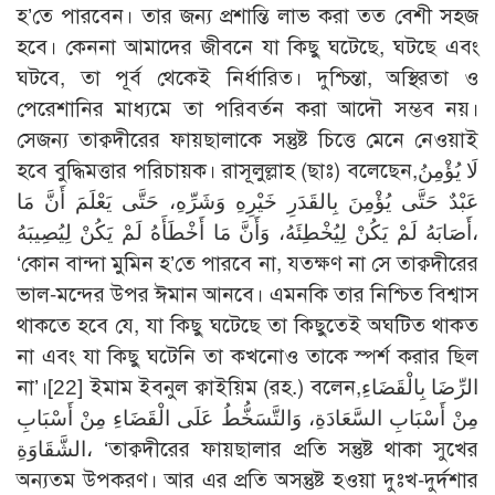
হ’তে পারবেন। তার জন্য প্রশান্তি লাভ করা তত বেশী সহজ
হবে। কেননা আমাদের জীবনে যা কিছু ঘটেছে, ঘটছে এবং
ঘটবে, তা পূর্ব থেকেই নির্ধারিত। দুশ্চিন্তা, অস্থিরতা ও
পেরেশানির মাধ্যমে তা পরিবর্তন করা আদৌ সম্ভব নয়।
সেজন্য তাক্বদীরের ফায়ছালাকে সন্তুষ্ট চিত্তে মেনে নেওয়াই
হবে বুদ্ধিমত্তার পরিচায়ক। রাসূলুল্লাহ (ছাঃ) বলেছেন,لَا يُؤْمِنُ
عَبْدٌ حَتَّى يُؤْمِنَ بِالقَدَرِ خَيْرِهِ وَشَرِّهِ، حَتَّى يَعْلَمَ أَنَّ مَا
أَصَابَهُ لَمْ يَكُنْ لِيُخْطِئَهُ، وَأَنَّ مَا أَخْطَأَهُ لَمْ يَكُنْ لِيُصِيبَهُ،
‘কোন বান্দা মুমিন হ’তে পারবে না, যতক্ষণ না সে তাক্বদীরের
ভাল-মন্দের উপর ঈমান আনবে। এমনকি তার নিশ্চিত বিশ্বাস
থাকতে হবে যে, যা কিছু ঘটেছে তা কিছুতেই অঘটিত থাকত
না এবং যা কিছু ঘটেনি তা কখনোও তাকে স্পর্শ করার ছিল
না’।
[22]
ইমাম ইবনুল ক্বাইয়িম (রহ.) বলেন,الرِّضَا بِالْقَضَاءِ
مِنْ أَسْبَابِ السَّعَادَةِ، وَالتَّسَخُّطُ عَلَى الْقَضَاءِ مِنْ أَسْبَابِ
الشَّقَاوَةِ، ‘তাক্বদীরের ফায়ছালার প্রতি সন্তুষ্ট থাকা সুখের
অন্যতম উপকরণ। আর এর প্রতি অসন্তুষ্ট হওয়া দুঃখ-দুর্দশার