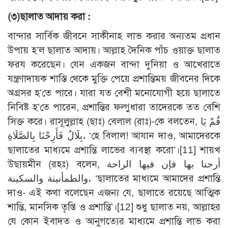
(৩)
ছালাত আদায় করা :
বান্দার সার্বিক জীবনে সাকীনাহ লাভ করার অন্যতম প্রধান
উপায় হ’ল ছালাত আদায়। আল্লাহ দৈনিক পাঁচ ওয়াক্ত ছালাত
ফরয করেছেন। যেন একজন বান্দা দুনিয়া ও আখেরাতে
যন্ত্রণাদায়ক শাস্তি থেকে মুক্তি পেয়ে প্রশান্তিময় জীবনের দিকে
অগ্রসর হ’তে পারে। যারা যত বেশী মনোযোগী হয়ে ছালাতে
নিবিষ্ট হ’তে পারেন, প্রশান্তির ফল্গুধারা তাদেরকে তত বেশি
সিক্ত করে। রাসূলুল্লাহ (ছাঃ) বেলাল (রাঃ)-কে বলতেন, قُمْ يَا
بِلَالُ فَأَرِحْنَا بِالصَّلَاةِ، ‘হে বিলাল! আযান দাও, আমাদেরকে
ছালাতের মাধ্যমে প্রশান্তি লাভের ব্যবস্থা করো’।
[11]
শায়খ
উছায়মীন (রহঃ) বলেন, أرحنا بها فإن فيها الراحة
والطمأنينة والسكينة، ‘ছালাতের মাধ্যমে আমাদের প্রশান্তি
দাও- এই কথা বলেছেন এজন্য যে, ছালাতে রয়েছে আত্মিক
শান্তি, মানসিক তৃপ্তি ও প্রশান্তি’।
[12]
শুধু ছালাত নয়, আল্লাহর
যে কোন ইবাদত ও আনুগত্যের মাধ্যমে প্রশান্তি লাভ করা