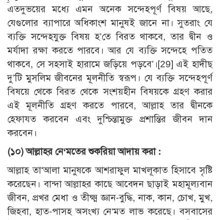
এতদুভয়ের মধ্যে এমন অনেক সন্দেহপূর্ণ বিষয় আছে,
যেগুলোর ব্যাপারে অধিকাংশ মানুষই জানে না। সুতরাং যে
ব্যক্তি সন্দেহযুক্ত বিষয় হ’তে বিরত থাকবে, তার দ্বীন ও
মর্যাদা রক্ষা করতে পারবে। আর যে ব্যক্তি সন্দেহে পতিত
থাকবে, সে সহসাই হারামে জড়িয়ে পড়বে’।
[29]
এই হাদীছ
দু’টি মুসলিম জীবনের মূলনীতি স্বরূপ। যে ব্যক্তি সন্দেহপূর্ণ
বিষয়ে থেকে বিরত থেকে সংশয়হীন বিষয়কে গ্রহণ করার
এই মূলনীতি গ্রহণ করতে পারবে, আল্লাহ তার দ্বীনকে
হেফাযত করবেন এবং দুশ্চিন্তামুক্ত প্রশান্তির জীবন দান
করবেন।
(১০) আল্লাহর নে‘মতের শুকরিয়া আদায় করা :
আল্লাহ তা‘আলা মানুষকে আশরাফুল মাখলূকাত হিসাবে সৃষ্টি
করেছেন। বান্দা আল্লাহর কাছে আবেদন ছাড়াই মহামূল্যবান
জীবন, প্রখর মেধা ও তীক্ষ্ম জ্ঞান-বুদ্ধি, নাক, কান, চোখ, মুখ,
জিহবা, হাত-পাসহ অসংখ্য নে‘মত লাভ করেছে। বসবাসের