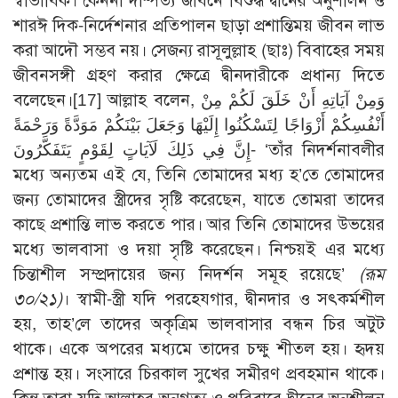
স্বাভাবিক। কেননা দাম্পত্য জীবনে বিশুদ্ধ দ্বীনের অনুশীলন ও
শারঈ দিক-নির্দেশনার প্রতিপালন ছাড়া প্রশান্তিময় জীবন লাভ
করা আদৌ সম্ভব নয়। সেজন্য রাসূলুল্লাহ (ছাঃ) বিবাহের সময়
জীবনসঙ্গী গ্রহণ করার ক্ষেত্রে দ্বীনদারীকে প্রধান্য দিতে
বলেছেন।
[17]
আল্লাহ বলেন, وَمِنْ آيَاتِهِ أَنْ خَلَقَ لَكُمْ مِنْ
أَنْفُسِكُمْ أَزْوَاجًا لِتَسْكُنُوا إِلَيْهَا وَجَعَلَ بَيْنَكُمْ مَوَدَّةً وَرَحْمَةً
إِنَّ فِي ذَلِكَ لَآيَاتٍ لِقَوْمٍ يَتَفَكَّرُونَ- ‘তাঁর নিদর্শনাবলীর
মধ্যে অন্যতম এই যে, তিনি তোমাদের মধ্য হ’তে তোমাদের
জন্য তোমাদের স্ত্রীদের সৃষ্টি করেছেন, যাতে তোমরা তাদের
কাছে প্রশান্তি লাভ করতে পার। আর তিনি তোমাদের উভয়ের
মধ্যে ভালবাসা ও দয়া সৃষ্টি করেছেন। নিশ্চয়ই এর মধ্যে
চিন্তাশীল সম্প্রদায়ের জন্য নিদর্শন সমূহ রয়েছে’
(রূম
৩০/২১)
। স্বামী-স্ত্রী যদি পরহেযগার, দ্বীনদার ও সৎকর্মশীল
হয়, তাহ’লে তাদের অকৃত্রিম ভালবাসার বন্ধন চির অটুট
থাকে। একে অপরের মধ্যমে তাদের চক্ষু শীতল হয়। হৃদয়
প্রশান্ত হয়। সংসারে চিরকাল সুখের সমীরণ প্রবহমান থাকে।