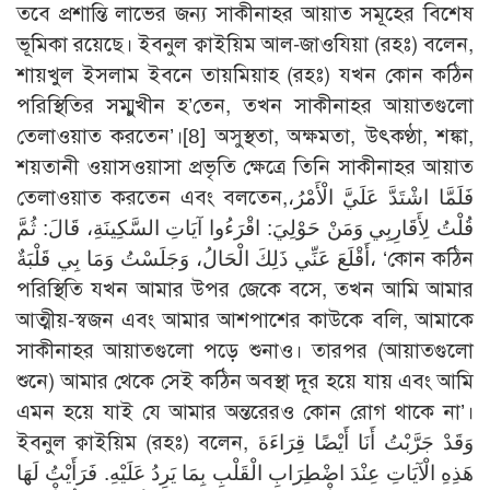
তবে প্রশান্তি লাভের জন্য সাকীনাহর আয়াত সমূহের বিশেষ
ভূমিকা রয়েছে। ইবনুল ক্বাইয়িম আল-জাওযিয়া (রহঃ) বলেন,
শায়খুল ইসলাম ইবনে তায়মিয়াহ (রহঃ) যখন কোন কঠিন
পরিস্থিতির সম্মুখীন হ’তেন, তখন সাকীনাহর আয়াতগুলো
তেলাওয়াত করতেন’।
[8]
অসুস্থতা, অক্ষমতা, উৎকণ্ঠা, শঙ্কা,
শয়তানী ওয়াসওয়াসা প্রভৃতি ক্ষেত্রে তিনি সাকীনাহর আয়াত
তেলাওয়াত করতেন এবং বলতেন,فَلَمَّا اشْتَدَّ عَلَيَّ الْأَمْرُ،
قُلْتُ لِأَقَارِبِي وَمَنْ حَوْلِيَ: اقْرَءُوا آيَاتِ السَّكِينَةِ، قَالَ: ثُمَّ
أَقْلَعَ عَنِّي ذَلِكَ الْحَالُ، وَجَلَسْتُ وَمَا بِي قَلْبَةٌ، ‘কোন কঠিন
পরিস্থিতি যখন আমার উপর জেকে বসে, তখন আমি আমার
আত্মীয়-স্বজন এবং আমার আশপাশের কাউকে বলি, আমাকে
সাকীনাহর আয়াতগুলো পড়ে শুনাও। তারপর (আয়াতগুলো
শুনে) আমার থেকে সেই কঠিন অবস্থা দূর হয়ে যায় এবং আমি
এমন হয়ে যাই যে আমার অন্তরেরও কোন রোগ থাকে না’।
ইবনুল ক্বাইয়িম (রহঃ) বলেন, وَقَدْ جَرَّبْتُ أَنَا أَيْضًا قِرَاءَةَ
هَذِهِ الْآيَاتِ عِنْدَ اضْطِرَابِ الْقَلْبِ بِمَا يَرِدُ عَلَيْهِ. فَرَأَيْتُ لَهَا