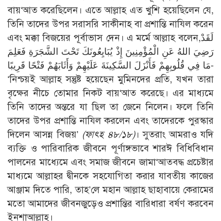
বায়‘আত করেছিলেন। এতে আল্লাহ এত খুশি হয়েছিলেন যে,
তিনি তাদের উপর সরাসরি সাকীনাহ বা প্রশান্তি নাযিল করেন
এবং মক্কা বিজয়ের পূর্বাভাস দেন। এ মর্মে আল্লাহ বলেন,لَقَدْ
رَضِيَ اللهُ عَنِ الْمُؤْمِنِينَ إِذْ يُبَايِعُونَكَ تَحْتَ الشَّجَرَةِ فَعَلِمَ
مَا فِي قُلُوبِهِمْ فَأَنْزَلَ السَّكِينَةَ عَلَيْهِمْ وَأَثَابَهُمْ فَتْحًا قَرِيبًا-
‘নিশ্চয়ই আল্লাহ সন্তুষ্ট হয়েছেন মুমিনদের প্রতি, যখন তারা
বৃক্ষের নীচে তোমার নিকট বায়‘আত করেছে। এর মাধ্যমে
তিনি তাদের অন্তরে যা ছিল তা জেনে নিলেন। ফলে তিনি
তাদের উপর প্রশান্তি নাযিল করলেন এবং তাদেরকে পুরস্কার
দিলেন আসন্ন বিজয়’
(ফাৎহ ৪৮/১৮)
। সুতরাং আমরাও যদি
ব্যক্তি ও পারিবারিক জীবনে পূর্ণাঙ্গভাবে শারঈ বিধিবিধান
পালনের মাধ্যেমে এবং সমাজ জীবনে জামা‘আতবদ্ধ প্রচেষ্টার
মাধ্যমে আল্লাহর দ্বীনকে সহযোগিতা করার যাবতীয় কাজের
আঞ্জাম দিতে পারি, তাহ’লে মহান আল্লাহ ছাহাবায়ে কেরামের
মতো আমাদের জীবনজুড়েও প্রশান্তির বারিধারা বর্ষণ করবেন
ইনশাআল্লাহ।