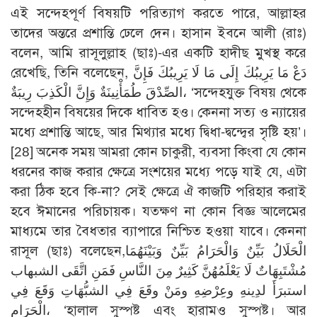
এই সন্দেহপূর্ণ বিষয়টি পরিত্যাগ করতে পারে, আল্লাহর
তাদের অন্তরে প্রশান্তি ঢেলে দেন। হাসান ইবনে আলী (রাঃ)
বলেন, আমি রাসূলুল্লাহ (ছাঃ)-এর একটি হাদীছ মুখস্থ করে
রেখেছি, তিনি বলেছেন, دَعْ مَا يَرِيبُكَ إِلَى مَا لَا يَرِيبُكَ فَإِنَّ
الصِّدْقَ طُمَأْنِينَةٌ وَإِنَّ الْكَذِبَ رِيبَةٌ، ‘সন্দেহযুক্ত বিষয় থেকে
সন্দেহহীন বিষয়ের দিকে ধাবিত হও। কেননা সত্য ও ন্যায়ের
মধ্যে প্রশান্তি আছে, আর মিথ্যার মধ্যে দ্বিধা-দ্বন্দ্বের সৃষ্টি হয়’।
[28]
অনেক সময় আমরা কোন চাকুরী, ব্যবসা কিংবা যে কোন
ধরনের কাজ করার ক্ষেত্রে সংশয়ের মধ্যে পড়ে যাই যে, এটা
করা ঠিক হবে কি-না? সেই ক্ষেত্রে ঐ কাজটি পরিহার করাই
হবে ঈমানের পরিচায়ক। যতক্ষণ না কোন বিজ্ঞ আলেমের
মাধ্যমে তার বৈধতার ব্যাপারে নিশ্চিত হওয়া যাবে। কেননা
রাসূল (ছাঃ) বলেছেন,الْحَلَالُ بَيِّنٌ وَالْحَرَامُ بَيِّنٌ وَبَيْنَهُمَا
مُشْتَبِهَاتٌ لَا يَعْلَمُهُنَّ كَثِيرٌ مِنَ النَّاسِ فَمَنِ اتَّقَى الشبهاب
استبرَأَ لدِينهِ وعِرْضِهِ ومَنْ وقَعَ فِي الشبُّهَاتِ وَقَعَ فِي
الْحَرَامِ، ‘হালাল সুস্পষ্ট এবং হারামও সুস্পষ্ট। আর