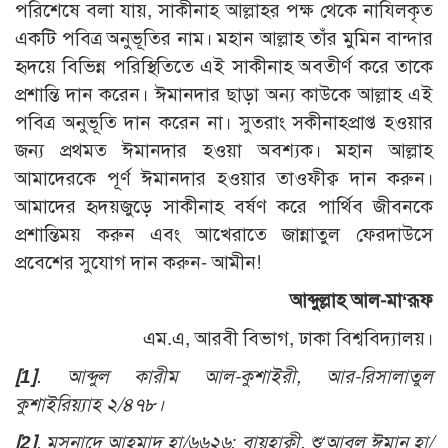
পরিশেষে বলা যায়, সাকীনাহ আল্লাহর পক্ষ থেকে নাযিলকৃত
একটি পবিত্র অনুভূতির নাম। মহান আল্লাহ তাঁর মুমিন বান্দার
হৃদয়ে বিভিন্ন পরিস্থিতিতে এই সাকীনাহ অবতীর্ণ করে তাকে
প্রশান্তি দান করেন। ঈমানদার ছাড়া অন্য কাউকে আল্লাহ এই
পবিত্র অনুভূতি দান করেন না। সুতরাং সকীনাহপ্রাপ্ত হওয়ার
জন্য প্রথমত ঈমানদার হওয়া অবশ্যক। মহান আল্লাহ
আমাদেরকে পূর্ণ ঈমানদার হওয়ার তাওফীক্ব দান করুন।
আমাদের হৃদয়জুড়ে সাকীনাহ বর্ষণ করে পার্থিব জীবনকে
প্রশান্তিময় করুন এবং আখেরাতে জান্নাতুল ফেরদাউসে
প্রবেশের সুযোগ দান করুন- আমীন!
আব্দুল্লাহ আল-মা‘রূফ
এম.এ, আরবী বিভাগ, ঢাকা বিশ্ববিদ্যালয়।
[1]
. আব্দুল কারীম আল-কুশাইরী, আর-রিসালাতুল
কুশাইরিয়্যাহ ২/৪৭৮।
[2]
.
মুসনাদে আহমাদ হা/৬৬২৬; বায়হাক্বী, শু‘আবুল ঈমান হা/