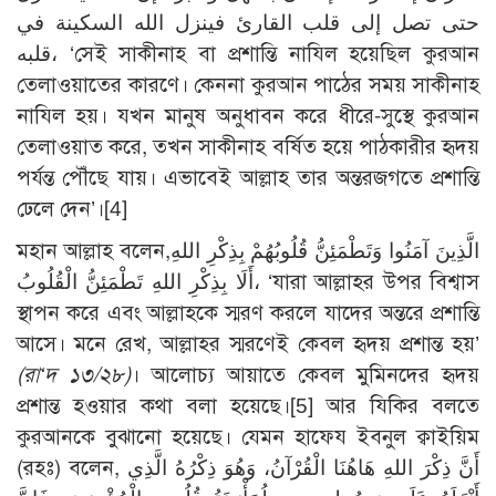
حتى تصل إلى قلب القارئ فينزل الله السكينة في
قلبه، ‘সেই সাকীনাহ বা প্রশান্তি নাযিল হয়েছিল কুরআন
তেলাওয়াতের কারণে। কেননা কুরআন পাঠের সময় সাকীনাহ
নাযিল হয়। যখন মানুষ অনুধাবন করে ধীরে-সুস্থে কুরআন
তেলাওয়াত করে, তখন সাকীনাহ বর্ষিত হয়ে পাঠকারীর হৃদয়
পর্যন্ত পৌঁছে যায়। এভাবেই আল্লাহ তার অন্তরজগতে প্রশান্তি
ঢেলে দেন’।
[4]
মহান আল্লাহ বলেন,الَّذِينَ آمَنُوا وَتَطْمَئِنُّ قُلُوبُهُمْ بِذِكْرِ اللهِ
أَلَا بِذِكْرِ اللهِ تَطْمَئِنُّ الْقُلُوبُ، ‘যারা আল্লাহর উপর বিশ্বাস
স্থাপন করে এবং আল্লাহকে স্মরণ করলে যাদের অন্তরে প্রশান্তি
আসে। মনে রেখ, আল্লাহর স্মরণেই কেবল হৃদয় প্রশান্ত হয়’
(রা‘দ ১৩/২৮)
। আলোচ্য আয়াতে কেবল মুমিনদের হৃদয়
প্রশান্ত হওয়ার কথা বলা হয়েছে।
[5]
আর যিকির বলতে
কুরআনকে বুঝানো হয়েছে। যেমন হাফেয ইবনুল ক্বাইয়িম
(রহঃ) বলেন, أَنَّ ذِكْرَ اللهِ هَاهُنَا الْقُرْآنُ، وَهُوَ ذِكْرُهُ الَّذِي