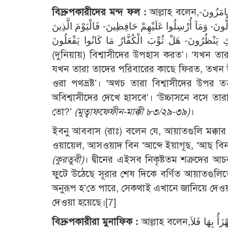
বিদ্রুপকারীদের মন্দ ফল :
আল্লাহ বলেন,إِنَّ الَّذِينَ أَجْرَمُوا كَانُوا مِنَ الَّذِينَ آمَنُوا يَضْحَكُونَ- وَإِذَا مَرُّوا بِهِمْ يَتَغَامَزُونَ-
ضَآلُّونَ- وَمَآ أُرْسِلُوا عَلَيْهِمْ حَافِظِينَ- فَالْيَوْمَ الَّذِينَ
َى الْأَرَآئِكِ يَنْظُرُونَ- هَلْ ثُوِّبَ الْكُفَّارُ مَا كَانُوا يَفْعَلُونَ
(দুনিয়ায়) বিশ্বাসীদের উপহাস করত’। ‘যখন ত
যখন তারা তাদের পরিবারের কাছে ফিরত, তখন উৎ
ওরা পথভ্রষ্ট’। ‘অথচ তারা বিশ্বাসীদের উপর তত্
অবিশ্বাসীদের দেখে হাসবে’। ‘উচ্চাসনে বসে তা
তো?’
(মুত্বাফফেফীন-মাক্কী ৮৩/২৯-৩৯)
।
ইবনু আববাস (রাঃ) বলেন যে, আয়াতগুলি মক্কার 
ওয়ায়েল, আসওয়াদ বিন ‘আব্দে ইয়াগূছ, ‘আছ বিন হ
(কুরতুবী)
। দ্বীনের এইসব নিকৃষ্টতম শত্রুদের আ
ফুটে উঠেছে সূরার শেষ দিকে বর্ণিত আয়াতগুল
অনুরূপ হ’তে পারে, সেকথাই এখানে জানিয়ে দেওয়
দেওয়া হয়েছে।
[7]
বিদ্রুপকারীরা মুনাফিক :
আল্লাহ বলেন,وَقَدْ نَزَّلَ عَلَيْكُمْ فِي الْكِتَابِ أَنْ إِذَا سَمِعْتُمْ آيَاتِ اللهِ يُكْفَرُ بِهَا وَيُسْتَهْزَأُ بِهَا فَلاَ