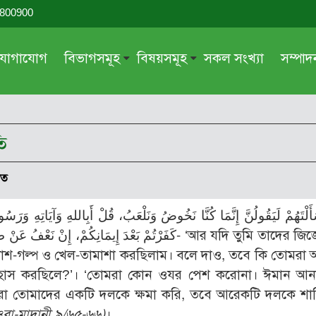
-800900
যোগাযোগ
বিভাগসমূহ
বিষয়সমূহ
সকল সংখ্যা
সম্পা
সম্পাদকীয়
জায়েয-নাজায়েয
গ্রন্থ পর্যালোচনা
আক্বীদা বা বিশ্বাস
ি
দরসে কুরআন
শিক্ষা ও সংস্কৃতি
দরসে হাদীছ
নারী সমাজ
িত
প্রবন্ধ সমুহ
আত্মশুদ্ধি
সাময়িক প্রসঙ্গ
পরকাল
كَفَرْتُمْ بَعْدَ إِيمَانِكُمْ، إ- ‘আর যদি তুমি তাদের জিজ্ঞেস কর,
সময়ের ভাবনা
নীতি-নৈতিকতা
শ-গল্প ও খেল-তামাশা করছিলাম। বলে দাও, তবে কি তোমরা আ
উপহাস করছিলে?’। ‘তোমরা কোন ওযর পেশ করোনা। ঈমান আন
মহিলা অঙ্গন
তারবিয়াত
 তোমাদের একটি দলকে ক্ষমা করি, তবে আরেকটি দলকে শাস্ত
আরও
আরও
বা-মাদানী ৯/৬৫-৬৬)
।