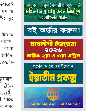
র উপরেই
 মূসা ও
ী-১ ‘নূহ
চিহ্নিত
ে বলেন।
ে জীবিত
াক্বারাহ-
 কুরআন-
بِأَيْدِي-
ণ, যাতে
র জন্য’