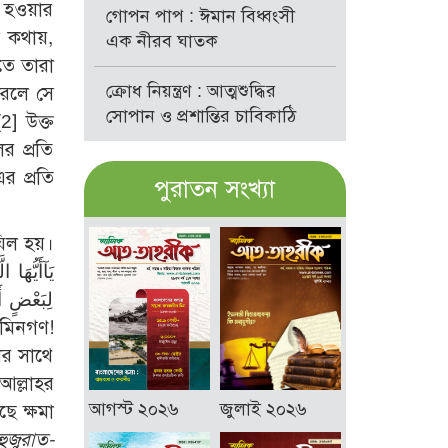
র হওয়ার
গোপন পাপ : ঈমান বিধ্বংসী
া কথায়,
এক নীরব ঘাতক
তে তারা
ক্রোধ নিয়ন্ত্রণ : আত্মশুদ্ধির
করলে সে
সোপান ও প্রশান্তির চাবিকাঠি
[2]
উক্ত
র প্রতি
র প্রতি
পুরাতন সংখ্যা
যিল হয়।
لِبَعْضٍ أَ
ার সাথে
আল্লাহর
আগস্ট ২০২৬
জুলাই ২০২৬
ছে ক্ষমা
ুজুরাত-