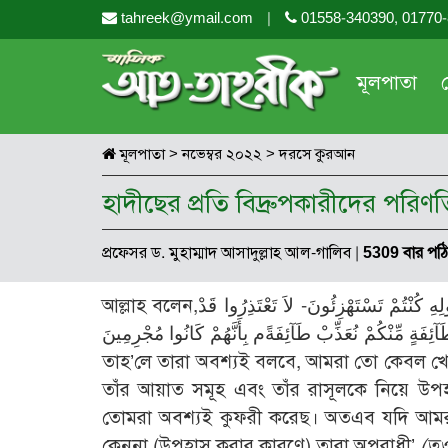
tahreek@ymail.com
|
01558-340390, 01770
মূলপাতা
মূলপাতা
>
নভেম্বর ২০২২
>
দরসে কুরআন
হাদীছের প্রতি বিদ্রুপকারীদের পরিণত
প্রফেসর ড. মুহাম্মাদ আসাদুল্লাহ আল-গালিব
|
5309 বার পঠ
আল্লাহ বলেন,وَلَئِنْ سَأَلْتَهُمْ لَيَقُولُنَّ إِنَّمَا كُنَّا نَخُوضُ وَنَلْعَبُ، قُلْ أَبِاللهِ وَآيَاتِهِ وَرَسُولِهِ كُنْتُمْ تَسْتَهْزِئُونَ- لاَ تَعْتَذِرُوا قَدْ
ِنْ نَعْفُ عَنْ طَآئِفَةٍ مِّنْكُمْ نُعَذِّبْ طَآئِفَةًم بِأَنَّهُمْ كَانُوا مُجْرِمِينَ
তাহ’লে তারা অবশ্যই বলবে, আমরা তো কেবল খো
তাঁর আয়াত সমূহ এবং তাঁর রাসূলকে নিয়ে 
তোমরা অবশ্যই কুফরী করেছ। অতএব যদি আমরা
কেননা (উপহাস করার কারণে) তারা অপরাধী’
(তও