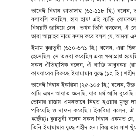
তাবেঈ বিদ্বান ক্বাতাদাহ (৬১-১১৮ হি.) বলেন,
বলাবলি করছিল, হায় হায়! এই ব্যক্তি রোমকদের 
বিষয়টি জানিয়ে দেন। তখন তিনি বললেন, ঐ লো
তারা আল্লাহর নামে কসম করে বলল যে, আমরা এসব
ইমাম কুরতুবী (৬১০-৬৭১ হি.) বলেন, এরা ছিল
হেসেছিল, সে তওবা করেছিল এবং ক্ষমাপ্রাপ্ত হয়েছ
সকল ঐতিহাসিক বলেন, ঐ ব্যক্তি আবুবকর (রা
কাযযাবের বিরুদ্ধে ইয়ামামার যুদ্ধে (১২ হি.) শহী
তাবেঈ বিদ্বান ইকরিমা (২৫-১০৫ হি.) বলেন, উক্
আমি এমন আয়াত শুনেছি, যার মর্ম আমি বুঝেছি। 
তোমার রাস্তায় এমনভাবে নিহত হওয়ার মৃত্যু
পরিয়েছি ও দাফন করেছি’। ইকরিমা বলেন, ঐ ব্
কাছীর)
। কুরতুবী বলেন সকল বিদ্বান একমত যে
তিনি ইয়ামামার যুদ্ধে শহীদ হন। কিন্তু তার লাশ খ