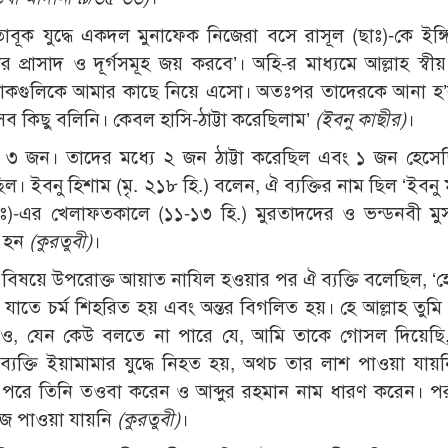
 তাবূক যুদ্ধে একদল মুনাফেক নিজেরা বসে রাসূল (ছাঃ)-কে ইঙ্
প্রাসাদ ও দূর্গসমূহ জয় করবে’। অহি-র মাধ্যমে আল্লাহ স্বী
কগুলিকে আমার কাছে নিয়ে এসো। অতঃপর তাদেরকে আনা হ’ল।
 কিছু বলিনি। কেবল হাসি-ঠাট্টা করেছিলাম’
(ইবনু কাছীর)
।
 ৩ জন। তাদের মধ্যে ২ জন ঠাট্টা করেছিল এবং ১ জন হেসে
িল। ইবনু হিশাম (মৃ. ২১৮ হি.) বলেন, ঐ ব্যক্তির নাম ছিল ‘ইবনু
ঃ)-এর খেলাফতকালে (১১-১৩ হি.) মুরতাদদের ও ভন্ডনবী মু
দ হন
(কুরতুবী)
।
ত বিষয়ে উপরোক্ত আয়াত নাযিল হওয়ার পর ঐ ব্যক্তি বলেছিল, ‘হে
যাতে চর্ম শিহরিত হয় এবং অন্তর বিগলিত হয়। হে আল্লাহ তুম
 দাও, যেন কেউ বলতে না পারে যে, আমি তাকে গোসল দিয়েছ
যক্তি ইয়ামামার যুদ্ধে নিহত হয়, অথচ তার লাশ পাওয়া যায়
, পরে তিনি তওবা করেন ও আব্দুর রহমান নাম ধারণ করেন। পর
ুঁজে পাওয়া যায়নি
(কুরতুবী)
।