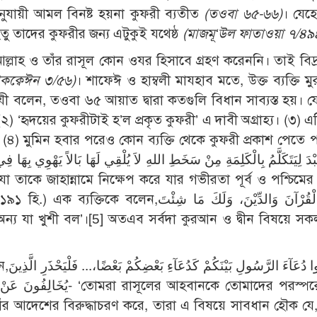
ুযায়ী আমল বিনষ্ট হয়না কুফরী ব্যতীত
(তওবা ৬৫-৬৬)
। যেহে
েতু তাদের কুফরীর জন্য এটুকুই যথেষ্ঠ
(মাজমূ‘উল ফাতাওয়া ৭/৪৯৪
আল্লাহ ও তাঁর রাসূল কোন ওযর হিসাবে গ্রহণ করেননি। তাই বিদ্
াকক্বেঈন ৩/৫৬)
। শাফেঈ ও হাম্বলী মাযহাব মতে, উক্ত ব্যক্তি ম
যী বলেন, তওবা ৬৫ আয়াত দ্বারা কতগুলি বিধান সাব্যস্ত হয়। য
 ‘হৃদয়ের কুফরীটাই হ’ল প্রকৃত কুফরী’ এ দাবী অগ্রাহ্য। (৩) এট
। (৪) মুমিন হবার পরেও কোন ব্যক্তি থেকে কুফরী প্রকাশ পেতে 
إيَّاكَ وَالْقُرْآنَ وَالدِّيْنَ، وَلَكَ مَا شِئْ
ড়া অন্য যা খুশী বল’।
[5]
অতএব সর্বদা কুরআন ও দ্বীন বিষয়ে সকল
لاَ تَجْعَلُوا 
হবানকে তোমাদের পরস্পরের প্রতি
াঁর আদেশের বিরুদ্ধাচরণ করে, তারা এ বিষয়ে সাবধান হৌক যে