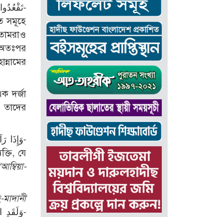
تَقْعُدُو-
 সমূহে
 তোমরাও
 অতঃপর
ক দর্জা
ও তাদের
্তি, যে
(আম্বিয়া-
হ-মাদানী