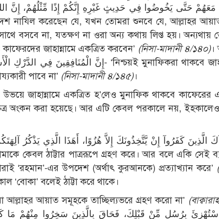
ا مَعَهُمْ حَتَّى يَخُوضُوا فِي حَدِيثٍ غَيْرِهِ إِنَّكُمْ إِذًا مِّثْلُهُمْ، إِنَّ ال
 নাযিল করেছেন যে, যখন তোমরা শুনবে যে, আল্লাহর আয়াত
 সাথে বসবে না, যতক্ষণ না ওরা অন্য কথায় লিপ্ত হয়। অন্যথায়
ও কাফেরদের জাহান্নামে একত্রিত করবেন’
(নিসা-মাদানী ৪/১৪০)
।
ায্যকারী পাবে না’
(নিসা-মাদানী ৪/১৪৫)
।
উভয়ে জাহান্নামে একত্রিত হ’লেও মুনাফিক থাকবে কাফেরের এ
কদর্য চিত্র অংকন করা হয়েছে। আর এটি কেবল পরকালে নয়, ইহকালে
কে কেবল ঠাট্টার পাত্ররূপে গ্রহণ করে। আর বলে একি সেই ব্যক
ই ‘রহমান’-এর উপদেশ (অর্থাৎ কুরআনকে) প্রত্যাখ্যান করে’
কাল ‘বোকা’ বলেই ঠাট্টা করে থাকে।
وَلاَ تَتَّخِذُوآ آيَاتِ اللهِ هُزُوًا، ‘তোমরা আল্লাহর আয়াত সমূহকে তাচ্ছিল্যভরে গ্রহণ করো না’
(বাক্বারা