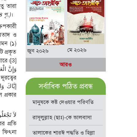
তু তারা
 পৃ.)
।
রুপকারী
ুরতাদ ও
েমন (১)
মে ২০২৬
জুন ২০২৬
ি প্রকৃত
পারে।
[3]
আরও
সর্বাধিক পঠিত প্রবন্ধ
 প্রকার
মানুষকে কষ্ট দেওয়ার পরিণতি
রাসূলুল্লাহ (ছাঃ)-কে ভালবাসা
, ফিৎনা
তালাকের শারঈ পদ্ধতি ও হিল্লা