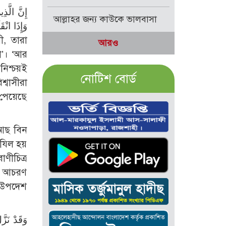
আল্লাহর জন্য কাউকে ভালবাসা
وَإِذَا انْق
আরও
ো’। ‘আর
নিশ্চয়ই
নোটিশ বোর্ড
্বাসীরা
 পেয়েছে
‘আছ বিন
াযিল হয়
ণীচিত্র
ের আচরণ
র উপদেশ