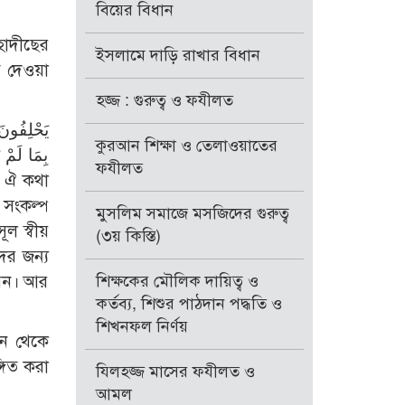
বিয়ের বিধান
হাদীছের
ইসলামে দাড়ি রাখার বিধান
িত দেওয়া
হজ্জ : গুরুত্ব ও ফযীলত
কুরআন শিক্ষা ও তেলাওয়াতের
بِمَا لَمْ ي
ফযীলত
 সংকল্প
মুসলিম সমাজে মসজিদের গুরুত্ব
ূল স্বীয়
(৩য় কিস্তি)
ের জন্য
বেন। আর
শিক্ষকের মৌলিক দায়িত্ব ও
কর্তব্য, শিশুর পাঠদান পদ্ধতি ও
শিখনফল নির্ণয়
ছন থেকে
্গিত করা
যিলহজ্জ মাসের ফযীলত ও
আমল