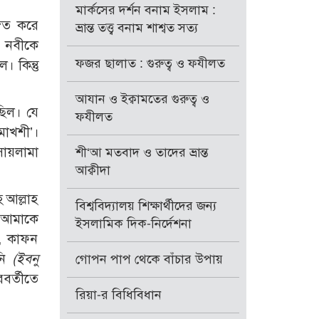
মার্কসের দর্শন বনাম ইসলাম :
গিত করে
ভ্রান্ত তত্ত্ব বনাম শাশ্বত সত্য
য় নবীকে
ফজর ছালাত : গুরুত্ব ও ফযীলত
 কিন্তু
আযান ও ইক্বামতের গুরুত্ব ও
ছিল। যে
ফযীলত
 মাখশী’।
সায়লামা
শী‘আ মতবাদ ও তাদের ভ্রান্ত
আক্বীদা
 আল্লাহ
বিশ্ববিদ্যালয় শিক্ষার্থীদের জন্য
ি আমাকে
ইসলামিক দিক-নির্দেশনা
ি, কাফন
নি
(ইবনু
গোপন পাপ থেকে বাঁচার উপায়
বর্তীতে
রিয়া-র বিধিবিধান