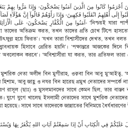
َلَبُوآ إِلَى أَهْلِهِمُ انْقَلَبُوا فَكِهِينَ- وَإِذَا رَأَوْهُمْ قَالُوآ إِنَّ هَؤُلَآءِ لَ
آمَنُوا مِنَ الْكُفَّارِ يَضْحَكُونَ- عَل- ‘নিশ্চয়ই যারা পাপী, তারা
ারা তাদের অতিক্রম করত, তখন তাদের প্রতি চোখ টিপে হাসত
ফুল্ল হয়ে ফিরত’। ‘যখন তারা বিশ্বাসীদের দেখত, তখন বলত 
ত্বাবধায়ক হিসাবে প্রেরিত হয়নি’। ‘পক্ষান্তরে আজকের দিনে বিশ
রা অবলোকন করবে’। ‘অবিশ্বাসীরা যা করত, তার প্রতিফল তারা
মুশরিক নেতা অলীদ বিন মুগীরাহ, ওক্ববা বিন আবু মু‘আইত্ব, 
িশাম, আবু জাহ্ল ও নযর বিন হারেছ প্রমুখ নেতাদের সম্পর্কে ন
চরণ রাসূল (ছাঃ) ও মুসলমানদের সাথে কেমন ছিল, তার বাস্তব বা
িতে। যুগে যুগে খালেছ ইসলামী নেতাদের সাথে মুশরিক নেতাদ
া হয়েছে। সাথে সাথে তাদেরকে জান্নাতের বিনিময়ে ধৈর্যধারণে