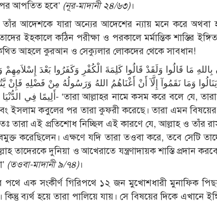
ের উপর আপতিত হবে’
(নূর-মাদানী ২৪/৬৩)
।
লে, তাঁর আদেশকে যারা অন্যের আদেশের ন্যায় মনে করে অথবা 
তাদের ইহকালে কঠিন পরীক্ষা ও পরকালে মর্মান্তিক শাস্তির ইঙ্গ
 কথিত আহলে কুরআন ও সেক্যুলার লোকদের থেকে সাবধান!
َنَالُوا وَمَا نَقَمُوآ إِلَّآ أَنْ أَغْنَاهُمُ اللهُ وَرَسُولُهُ مِنْ فَضْلِهِ فَإِنْ يَّتُوبُ
াহর নামে কসম করে বলে যে, তারা ঐ কথা
বং ইসলাম কবুলের পর তারা কুফরী করেছে। তারা এমন বিষয়ের
তঃ তারা এই প্রতিশোধ নিচ্ছিল এই কারণে যে, আল্লাহ ও তাঁর রাস
বমুক্ত করেছিলেন। এক্ষণে যদি তারা তওবা করে, তবে সেটি তাদ
লাহ তাদেরকে দুনিয়া ও আখেরাতে যন্ত্রণাদায়ক শাস্তি প্রদান কর
া’
(তওবা-মাদানী ৯/৭৪)
।
রার পথে এক সংকীর্ণ গিরিপথে ১২ জন মুখোশধারী মুনাফিক পি
 কিন্তু ব্যর্থ হয়ে তারা পালিয়ে যায়। সে বিষয়ের দিকে এখানে ইঙ