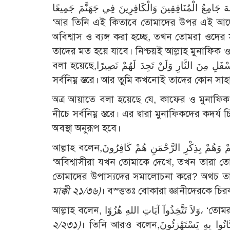
لهَ جَامِعُ الْمُنَافِقِينَ وَالْكَافِرِينَ فِي جَهَنَّمَ جَمِيعًا
‘আর তিনি এই কিতাবে তোমাদের উপর এই আদেশ
অবিশ্বাস ও ব্যঙ্গ করা হচ্ছে, তখন তোমরা ওদের
তাদের মত হয়ে যাবে। নিশ্চয়ই আল্লাহ মুনাফিক 
বলা হয়েছে,إِنَّ الْمُنَافِقِينَ فِي الدَّرْكِ الْأَسْفَلِ مِنَ النَّارِ وَلَنْ تَجِدَ لَهُمْ نَصِيرًا- ‘নিশ্চয়ই মুনাফিকরা থাকবে জাহান্নামের
সর্বনিম্ন স্তরে। আর তুমি কখনোই তাদের কোন সাহ
অত্র আয়াতে বলা হয়েছে যে, কাফের ও মুনাফিক 
নীচে সর্বনিম্ন স্তরে। এর দ্বারা মুনাফিকদের 
অবস্থা অনুরূপ হবে।
আল্লাহ বলেন,وَإِذَا رَآكَ الَّذِينَ كَفَرُوآ إِنْ يَّتَّخِذُونَكَ إِلاَّ هُزُوًا، أَهَذَا الَّذِي يَذْكُرُ آلِهَتَكُمْ وَهُمْ بِذِكْرِ الرَّحْمَنِ هُمْ كَافِرُونَ-
‘অবিশ্বাসীরা যখন তোমাকে দেখে, তখন তারা তোমা
তোমাদের উপাস্যদের সমালোচনা করে? অথচ তারা
মাক্কী ২১/৩৬)
। বস্ত্ততঃ বোকারা জ্ঞানীদেরকে চির
আল্লাহ বলেন, 
২/২৩১)
। তিনি আরও বলেন,وَلَقَدِ اسْتُهْزِئَ بِرُسُلٍ مِّنْ قَبْلِكَ، فَحَاقَ بِالَّذِينَ سَخِرُوا مِنْهُمْ مَا كَانُوا بِهِ يَسْتَهْزِئُونَ-