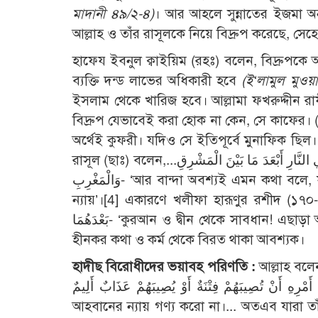
মাদানী ৪৯/২-৪)
। আর আহলে সুন্নাতের ইজমা অন
আল্লাহ ও তাঁর রাসূলকে নিয়ে বিদ্রুপ করেছে, সেহ
হাফেয ইবনুল ক্বাইয়িম (রহঃ) বলেন, বিদ্রুপকে 
ব্যক্তি দন্ড লাভের অধিকারী হবে
(ই‘লামুল মুওয়
ইসলাম থেকে খারিজ হবে। আল্লামা ফখরুদ্দীন রা
বিদ্রুপ যেভাবেই করা হোক না কেন, সে কাফের। (২)
অর্থেই কুফরী। যদিও সে ইতিপূর্বে মুনাফিক ছিল
রাসূল (ছাঃ) বলেন,...وَإِنَّ الْعَبْدَ لِيَتَكَلَّمُ بِالْكَلِمَةِ مِنْ سَخَطِ اللهِ لاَ يُلْقِي لَهَا بَالاً يَهْوِي بِهَا فِي النَّارِ أَبْعَدَ مَا بَيْنَ الْمَشْرِقِ
وَالْمَغْرِبِ- ‘আর বান্দা অবশ্যই এমন কথা বলে, যা তাকে জাহান্নামে নিক্ষেপ করে যার গভীরতা পূর্ব ও পশ্চিমের দূরত্বের
ন্যায়’।
[4]
একারণে খলীফা হারূণুর রশীদ (১৭০-১৯১ হি.) এক ব্যক্তিকে বলেন,تَ
بَعْدَهُمَا- ‘কুরআন ও দ্বীন থেকে সাবধান! এছা
হীনকর কথা ও কর্ম থেকে বিরত থাকা আবশ্যক।
হাদীছ বিরোধীদের ভয়াবহ পরিণতি :
আল্লাহ বলেন,دُعَآءَ الرَّسُولِ بَيْنَكُمْ كَدُعَآءِ بَعْضِكُمْ بَعْضًا،... فَلْيَحْذَرِ الَّذِينَ
يُخَالِفُونَ عَنْ أَمْرِهِ أَنْ تُصِيبَهُمْ فِتْنَةٌ أَوْ يُصِيبَهُمْ عَذَابٌ أَلِيمٌ- ‘তোমরা রাসূলের আ
আহবানের ন্যায় গণ্য করো না।... অতএব যারা ত