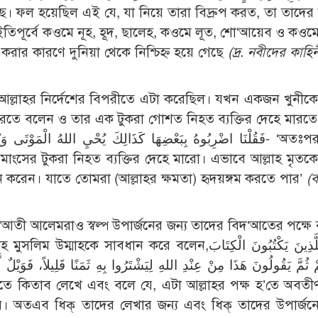
েছে। ফল হয়েছিল এই যে, যা নিয়ে তারা বিদ্রুপ করত, তা তাদে
ইতিপূর্বে কওমে নূহ, হূদ, ছালেহ, কওমে লূত, শো‘আয়েব ও কওমে
 করার কারণে দুনিয়া থেকে নিশ্চিহ্ন হয়ে গেছে
(দ্র. নবীদের কাহিন
ল্লাহর নির্দেশের বিপরীতে এটা করেছিল। যখন একজন খুনীকে 
করতে বলেন ও তার এক টুকরা গোশত নিহত ব্যক্তির দেহে মারত
ংসের টুকরা নিহত ব্যক্তির দেহে মারো। এভাবে আল্লাহ মৃতক
শন করেন। যাতে তোমরা (আল্লাহর ক্ষমতা) হৃদয়ঙ্গম করতে পার’
(ব
দ‘আতী আলেমরাও স্বল্প উপার্জনের জন্য তাদের বিদ‘আতের পক্ষে
ান করে বলেন,فَوَيْلٌ لِّلَّذِينَ يَكْتُبُونَ الْكِتَابَ
هِمْ ثُمَّ يَقُولُونَ هَذَا مِنْ عِنْدِ اللهِ لِيَشْتَرُوا بِهِ ثَمَنًا قَلِيلاً، فَوَيْلٌ ل
তে কিতাব লেখে এবং বলে যে, এটা আল্লাহর পক্ষ হ’তে অবতীর্
রে। অতএব ধিক্ তাদের লেখার জন্য এবং ধিক্ তাদের উপার্জনে