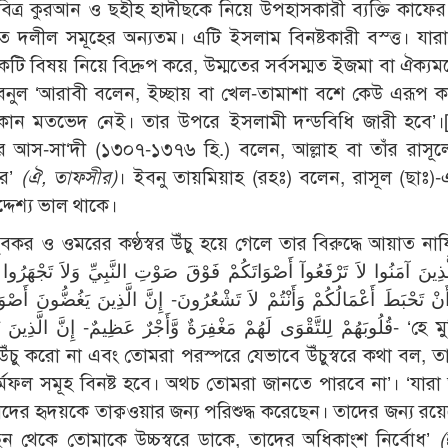
 পবিত্র কুরআন ও ছহীহ হাদীছকে নিয়ে উপহাসকারী ব্যক্তি কাফে
ণিত দলীল সমূহের অন্যতম। এটি ইসলাম বিনষ্টকারী বস্ত্ত। যার
ি বিষয় নিয়ে বিদ্রুপ করে, উম্মতের সর্বসম্মত ইজমা বা ঐক্যম
নুল ‘আরাবী বলেন, ইচ্ছায় বা খেল-তামাশা বশে কেউ এরূপ 
ে কোন মতভেদ নেই। তার উপরে ইসলামী দন্ডবিধি জারী হবে’।
 আস-সা‘দী (১৩০৭-১৩৭৬ হি.) বলেন, আল্লাহ বা তাঁর রাসূলে
রে’
(ঐ, তাফসীর)
। ইবনু তায়মিয়াহ (রহঃ) বলেন, রাসূল (ছাঃ)-এ
দেশ্য ভাল থাকে।
কর ও ওমরের কণ্ঠস্বর উঁচু হয়ে গেলে তার বিরুদ্ধে আয়াত না
نْ تَحْبَطَ أَعْمَالُكُمْ وَأَنْتُمْ لاَ تَشْعُرُونَ- إِنَّ الَّذِينَ يَغُضُّونَ أَصْ
قُلُوبَهُمْ لِلتَّقْوَى لَهُمْ مَغْفِرَةٌ وَّأَجْرٌ عَظِيمٌ- إِنَّ الَّ- ‘হে মুমিনগণ!
 উঁচু করো না এবং তোমরা পরস্পরে যেভাবে উঁচুস্বরে কথা বল, ত
্মফল সমূহ বিনষ্ট হবে। অথচ তোমরা জানতে পারবে না’। ‘যারা 
তাদের হৃদয়কে তাক্বওয়ার জন্য পরিশুদ্ধ করেছেন। তাদের জন্য রয়ে
িছন থেকে তোমাকে উচ্চস্বরে ডাকে, তাদের অধিকাংশ নির্বোধ’
(হ