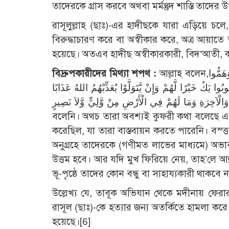
তাদেরকে গ্রাস করবে অথবা মর্মন্তুদ শাস্তি তাদ
রাসূলুল্লাহ (ছাঃ)-এর হাদীছকে যারা এড়িয়ে চ
বিরুদ্ধাচারণ করে বা অস্বীকার করে, অত্র আয়াতে 
হয়েছে। অতএব হাদীছ অস্বীকারকারী, বিদ‘আতী,
বিদ্রুপকারীদের মিথ্যা শপথ :
আল্লাহ বলেন,يَحْلِفُونَ بِاللهِ مَا قَالُوا وَلَقَدْ قَالُوا كَلِمَةَ الْكُفْرِ وَكَفَرُوا بَعْدَ إِسْلاَمِهِمْ وَهَمُّوا
وا يَكُ خَيْرًا لَّهُمْ وَإِنْ يَّتَوَلَّوْا يُعَذِّبْهُمُ اللهُ عَذَابًا
أَلِيمًا فِي الدُّنْيَا وَالْآخِرَةِ وَمَا لَهُمْ فِي الْأَرْضِ مِنْ وَّلِيٍّ وَّلاَ نَصِيرٍ- ‘তারা আল্ল
বলেনি। অথচ তারা অবশ্যই কুফরী কথা বলেছে এ
করেছিল, যা তারা বাস্তবায়ন করতে পারেনি। বস্ত্ত
অনুগ্রহে তাদেরকে (গণীমত লাভের মাধ্যমে) অভা
উত্তম হবে। আর যদি মুখ ফিরিয়ে নেয়, তাহ’লে আল্
ভূ-পৃষ্ঠে তাদের কোন বন্ধু বা সাহায্যকারী থাকবে ন
উল্লেখ্য যে, তাবূক অভিযান থেকে মদীনায় ফে
রাসূল (ছাঃ)-কে হত্যার জন্য অতর্কিতে হামলা করে।
হয়েছে।
[6]