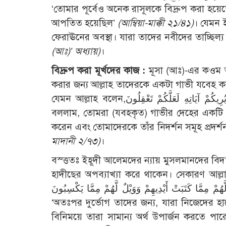
‘তোমার পূর্বেও অনেক রাসূলকে বিদ্রুপ করা হয়
আপতিত হয়েছিল’
(আম্বিয়া-মাক্কী ২১/৪১)
। যেমন 
ফেরাঊনের অবস্থা। যারা তাদের নবীদের তাচ্ছিল্য
(আঃ)’ অধ্যায়)
।
বিদ্রুপ করা মূর্খদের কাজ :
মূসা (আঃ)-এর কওম আ
করার জন্য আল্লাহ তাদেরকে একটা গাভী যবেহ 
যেমন আল্লাহ বলেন,فَقُلْنَا اضْرِبُوهُ بِبَعْضِهَا كَذَالِكَ يُحْيِ اللهُ الْمَوْتَى وَيُرِيكُمْ آيَاتِهِ لَعَلَّكُمْ تَعْقِلُونَ- ‘অতঃপর আমরা
বললাম, তোমরা (যবহকৃত) গাভীর দেহের একটি মা
করেন এবং তোমাদেরকে তাঁর নিদর্শন সমূহ প্রদর্
মাদানী ২/৭৩)
।
বস্ত্ততঃ ইহূদী আলেমদের ন্যায় মুসলমানদের বি
হাদীছের অপব্যাখ্যা করে থাকেন। সেকারণ আল্লাহ মুসলিম উম্মাহকে সাবধ
َّهُمْ مِمَّا كَتَبَتْ أَيْدِيهِمْ وَوَيْلٌ لَّهُمْ مِمَّا يَكْسِبُونَ
‘অতঃপর দুর্ভোগ তাদের জন্য, যারা নিজেদের হা
বিনিময়ে তারা সামান্য অর্থ উপার্জন করতে পা