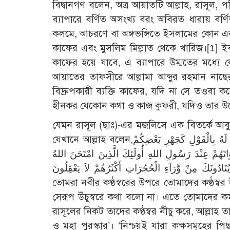
বিদ্বানগণ বলেন, অত্র আয়াতটি আল্লাহ, রাসূল,
ব্যাপারে বর্ণিত অসংখ্য বরং অবিরত ধারায় বর্
কলমে, আচরণে বা অঙ্গভঙ্গিতে ইসলামের কোন একট
কাফের এবং মুসলিম মিল্লাত থেকে খারিজ।
[1]
ইব
কাফের হয়ে যাবে, এ ব্যাপারে উম্মতের মধ্য
আয়াতের তাফসীরে আল্লামা আব্দুর রহমান নাছের
বিদ্রুপকারী ব্যক্তি কাফের, যদি না সে তওবা ক
হীনকর যেকোন কথা ও কাজ কুফরী, যদিও তার উদ্
যেমন রাসূল (ছাঃ)-এর মজলিসে এক বিতর্কে আবুব
যেখানে আল্লাহ বলেন,يَآأَيُّهَا الَّذِينَ آمَنُوا لاَ تَرْفَعُوآ أَصْوَاتَكُمْ فَوْقَ صَوْتِ النَّبِيِّ وَلاَ تَجْهَرُوا لَهُ بِالْقَوْلِ كَجَهْرِ بَعْضِكُمْ
وَاتَهُمْ عِنْدَ رَسُولِ اللهِ أُولَئِكَ الَّذِينَ امْتَحَنَ اللهُ
ذِينَ يُنَادُونَكَ مِنْ وَّرَآءِ الْحُجُرَاتِ أَكْثَرُهُمْ لاَ يَعْقِلُونَ
তোমরা নবীর কণ্ঠস্বরের উপরে তোমাদের কণ্ঠস্বর
সেরূপ উঁচুস্বরে কথা বলো না। এতে তোমাদের কর
রাসূলের নিকট তাদের কণ্ঠস্বর নীচু করে, আল্লাহ 
ও মহা পুরস্কার’। ‘নিশ্চয়ই যারা কক্ষসমূহের প