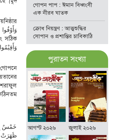
েছে
(হূদ
গোপন পাপ : ঈমান বিধ্বংসী
এক নীরব ঘাতক
ক্রোধ নিয়ন্ত্রণ : আত্মশুদ্ধির
সোপান ও প্রশান্তির চাবিকাঠি
পুরাতন সংখ্যা
ি গোপনে
 শয়তানের
আশরাফুল
য কঠিনতম
خَمْسٌ بِخَ
আগস্ট ২০২৬
জুলাই ২০২৬
ظَهَرَتْ فِ