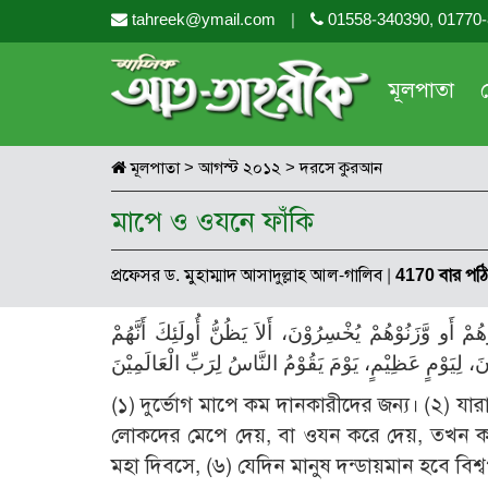
tahreek@ymail.com
|
01558-340390, 01770
মূলপাতা
মূলপাতা
>
আগস্ট ২০১২
>
দরসে কুরআন
মাপে ও ওযনে ফাঁকি
প্রফেসর ড. মুহাম্মাদ আসাদুল্লাহ আল-গালিব
|
4170 বার পঠ
هُمْ أَو وَّزَنُوْهُمْ يُخْسِرُوْنَ، أَلاَ يَظُنُّ أُولَئِكَ أَنَّهُمْ
(১) দুর্ভোগ মাপে কম দানকারীদের জন্য। (২) যার
লোকদের মেপে দেয়, বা ওযন করে দেয়, তখন কম দে
মহা দিবসে, (৬) যেদিন মানুষ দন্ডায়মান হবে বিশ্