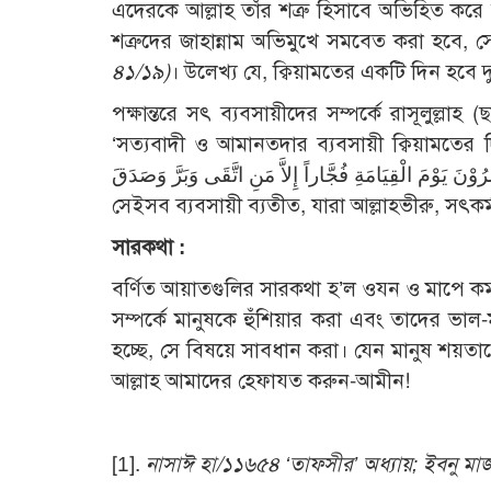
এদেরকে আল্লাহ তাঁর শত্রু হিসাবে অভিহিত করে বলেন, يَوْمَ يُحْشَرُ أَعْدَاءُ اللهِ إِلَى النَّارِ فَهُمْ يُوْزَعُوْنَ
শত্রুদের জাহান্নাম অভিমুখে সমবেত করা হবে, 
৪১/১৯)
। উলে­খ্য যে, ক্বিয়ামতের একটি দিন হবে
পক্ষান্তরে সৎ ব্যবসায়ীদের সম্পর্কে রাসূলুল্লাহ (ছাঃ) বলেন, يْنُ مَعَ النَّبِيِّيْنَ وَالصِّدِّيقِيْنَ وَالشُّهَدَاءِ
‘সত্যবাদী ও আমানতদার ব্যবসায়ী ক্বিয়ামতের 
يُحْشَرُوْنَ يَوْمَ الْقِيَامَةِ فُجَّاراً إِلاَّ مَنِ اتَّقَى وَبَرَّ وَصَدَقَ ‘ব্যবসায়ীরা ক্বিয়ামতের দিন উপস্থিত হবে পাপাচারী 
সেইসব ব্যবসায়ী ব্যতীত, যারা আল্লাহভীরু, সৎকর
সারকথা :
বর্ণিত আয়াতগুলির সারকথা হ’ল ওযন ও মাপে ক
সম্পর্কে মানুষকে হুঁশিয়ার করা এবং তাদের ভাল-ম
হচ্ছে, সে বিষয়ে সাবধান করা। যেন মানুষ শয়তানে
আল্লাহ আমাদের হেফাযত করুন-আমীন!
[1]
.
নাসাঈ হা/১১৬৫৪ ‘তাফসীর’ অধ্যায়; ইবনু ম