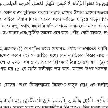
 এক- কোন কওম চুক্তিভঙ্গ করলে আল্লাহ তাদের উপরে তাদের শত্রু
ের বাইরে বিধান দিলে তাদের মধ্যে দারিদ্র্য ছড়িয়ে পড়ে। ত
ের মধ্যে মৃত্যু অর্থাৎ মহামারি ছড়িয়ে পড়ে। চার- কেউ মাপে বা 
দেওয়া হয় এবং দুর্ভিক্ষ তাদের গ্রাস করে। পাঁচ- কেউ যাকাত দে
ে এসেছে (১) যে জাতির মধ্যে খেয়ানত অর্থাৎ আত্মসাতের ব্যাধি
িক্ষেপ করেন (২) যে জাতির মধ্যে যেনা-ব্যভিচার বিস্তার লাভ 
ি মাপে ও ওযনে কম দেয়, তাদের রিযিক উঠিয়ে নেওয়া হয়। (৪) 
যাপক হয় (৫) যে জাতি অঙ্গীকার ভঙ্গ করে, তাদের উপর শত্রুকে
 যেতেন, তখন বিক্রেতাদের উদ্দেশ্যে রাসূল (ছাঃ)-এর হাদীছ
هَ وَأَوْفِ الْكَيْلَ وَالْوَزْنَ بِالْقِسْطِ فَاِنَّ الْمُطَفِّفِيْنَ يَوْمَ الْقِيَامَة