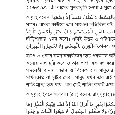
পুরস্কার। মূলতঃ এই পাপেই বিগত যুগে হয
১১/৮৪-৯৪)
। ঐ ধ্বংসের পুনরাবৃত্তি হওয়া এ যুগ
আল্লাহ বলেন, وَأَوْفُوا الْكَيْلَ وَالْمِيْزَانَ بِالْقِسْطِ لاَ نُكَلِّفُ نَفْساً إِلاَّ وُسْعَهَا ‘তোমরা মাপ ও ওযন পূর্ণ করে দাও ন্যায়নিষ্ঠার
সাথে। আমরা কাউকে তার সাধ্যের অতিরিক্ত কষ্ট
وَزِنُواْ بِالقِسْطَاسِ الْمُسْتَقِيْمِ ذَلِكَ خَيْرٌ وَأَحْسَنُ تَأْوِيْلاً- ‘তোমরা মেপে দেয়ার সময় মাপ পূর
দাঁড়িপাল্লায় ওযন করো। এটাই উত্তম ও পরিণাম
خْسِرُوا الْمِيْزَانَ
মাপে ও ওযনে কমদানকারীদের জন্য পরকালে কঠিন শ
অন্যের মাল চুরি করে ও তার প্রাপ্য হক নষ্ট করে
পদলেহী বানায়। জ্ঞান ও বিবেক হ’ল মানুষের প্
মাখলূক্বাত বা সৃষ্টির সেরা। মানুষ যখন তার এই 
শাস্তি প্রাপ্য হয়ে যায়। আর সেই শাস্তির কথাই প্
আব্দুল্লাহ ইবনে আববাস (রাঃ) বলেন, রাসূলুল্লাহ
وْا بِغَيْرِ مَا أَنْزَلَ اللهُ إِلاَّ فَشَا فِيْهِمُ الْفَقْرُ وَمَا
اعُوْنُ) ولا طَفَّفُوا المِكْيالَ إلا مُنِعُوا النَّباتَ وأُخِذُوا