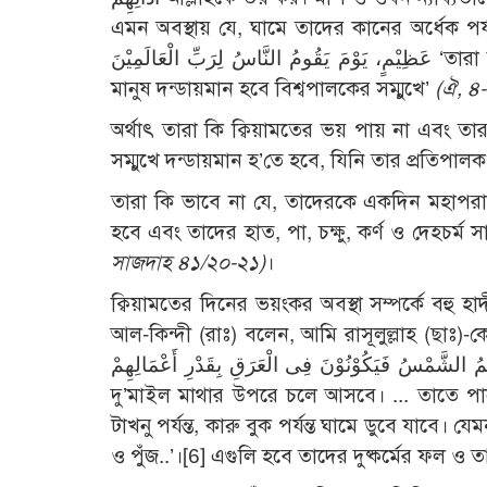
এমন অবস্থায় যে, ঘামে তাদের কানের অর্ধেক পর্যন
عَظِيْمٍ، يَوْمَ يَقُومُ النَّاسُ لِرَبِّ الْعَالَمِيْنَ ‘তারা কি চিন্তা করে না যে, তারা পুনরুত্থিত হবে’। ‘সেই মহা দিবসে’। ‘যেদিন
মানুষ দন্ডায়মান হবে বিশ্বপালকের সম্মুখে’
(ঐ, ৪
অর্থাৎ তারা কি ক্বিয়ামতের ভয় পায় না এবং তা
সম্মুখে দন্ডায়মান হ’তে হবে, যিনি তার প্রতিপ
তারা কি ভাবে না যে, তাদেরকে একদিন মহাপরাক্রা
হবে এবং তাদের হাত, পা, চক্ষু, কর্ণ ও দেহচর্ম 
সাজদাহ ৪১/২০-২১)
।
ক্বিয়ামতের দিনের ভয়ংকর অবস্থা সম্পর্কে বহু 
আল-কিন্দী (রাঃ) বলেন, আমি রাসূলুল্লাহ (ছাঃ)-কে বলতে শুনেছি, دْنِيَتِ الشَّمْسُ مِنَ الْعِبَادِ حَتَّى
لَ: فَتَصْهَرُهُمُ الشَّمْسُ فَيَكُوْنُوْنَ فِى الْعَرَقِ بِقَدْرِ أَعْمَالِهِمْ
দু’মাইল মাথার উপরে চলে আসবে। ... তাতে পাপের 
টাখনু পর্যন্ত, কারু বুক পর্যন্ত ঘামে ডুবে যাবে।
ও পুঁজ..’।
[6]
এগুলি হবে তাদের দুষ্কর্মের ফল ও ত