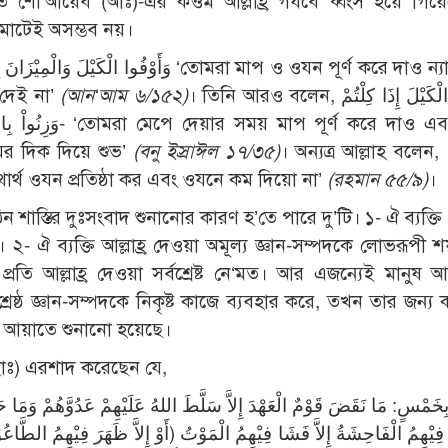
রত শো‘আয়েব (আঃ)-এর কওম আল্লাহ্র গযবে ধ্বংস হয়ে গিয়
ে মোটেই অসম্ভব নয়।
 দেই না’
(আন‘আম ৬/১৫২)
। তিনি আরও বলেন, وَأَوْفُوا الْكَيْلَ إِذَا كِلْتُمْ
্ণ করে দাও এবং সঠিক
ের দিক দিয়ে শুভ’
(বনু ইস্রাঈল ১৭/৩৫)
। অন্যত্র আল্লাহ বলেন, وَأَقِيْمُوا
الْوَزْنَ بِالْقِسْطِ وَلاَ تُ- ‘তোমরা যথার্থ ওযন প্রতিষ্ঠা কর এবং ওযনে কম দিয়ো না’
(রহমান ৫৫/৯)
।
াস্তির দুঃসংবাদ শুনানোর কারণ হ’তে পারে দু’টি। ১- ঐ ব্যক্ত
। ২- ঐ ব্যক্তি আল্লাহ্র দেওয়া অমূল্য জ্ঞান-সম্পদকে লোভরূপী
রতি আল্লাহ্র দেওয়া সর্বশ্রেষ্ট নে‘মত। আর এজন্যেই মানুষ 
শ্রেষ্ঠ জ্ঞান-সম্পদকে নিকৃষ্ট কাজে ব্যবহার করে, তখন তার জন্
রথম আয়াতে শুনানো হয়েছে।
 (ছাঃ) এরশাদ করেছেন যে,
مْسٍ: مَا نَقَضَ قَوْمٌ الْعَهْدَ إِلاَّ سَلَّطَ اللهُ عَلَيْهِمْ عَدُوَّهُمْ وَمَا حَكَمُ
يْهِمُ الْفَاحِشَةُ إِلاَّ فَشَا فِيْهِمُ الْمَوْتُ (أَوْ إِلاَّ ظَهَرَ فِيْهِمُ الطَّ