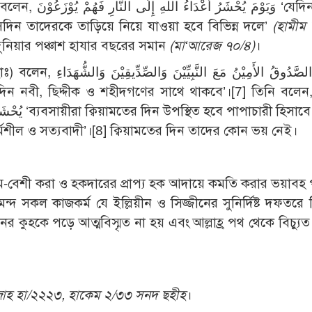
وَ ‘যেদিন আল্লাহ্র
সেদিন তাদেরকে তাড়িয়ে নিয়ে যাওয়া হবে বিভিন্ন দলে’
(হামীম
 দুনিয়ার পঞ্চাশ হাযার বছরের সমান
(মা‘আরেজ ৭০/৪)
।
التَّاجِرُ الصَّدُوقُ الأَمِ
দিন নবী, ছিদ্দীক ও শহীদগণের সাথে থাকবে’।
[7]
তিনি বলেন, ُّجَّارُ
হিসাবে। কেবল
্মশীল ও সত্যবাদী’।
[8]
ক্বিয়ামতের দিন তাদের কোন ভয় নেই।
ম-বেশী করা ও হকদারের প্রাপ্য হক আদায়ে কমতি করার ভয়াবহ
ন্দ সকল কাজকর্ম যে ইল্লিয়ীন ও সিজ্জীনের সুনির্দিষ্ট দফতরে 
র কুহকে পড়ে আত্মবিস্মৃত না হয় এবং আল্লাহ্র পথ থেকে বিচ্যুত
াজাহ হা/২২২৩, হাকেম ২/৩৩ সনদ ছহীহ
।