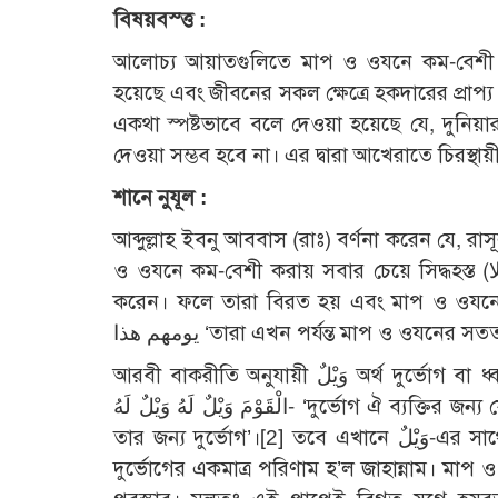
বিষয়বস্ত্ত :
আলোচ্য আয়াতগুলিতে মাপ ও ওযনে কম-বেশী ক
হয়েছে এবং জীবনের সকল ক্ষেত্রে হকদারের প্রা
একথা স্পষ্টভাবে বলে দেওয়া হয়েছে যে, দুনিয়া
দেওয়া সম্ভব হবে না। এর দ্বারা আখেরাতে চিরস্থায়
শানে নুযূল :
আব্দুল্লাহ ইবনু আববাস (রাঃ) বর্ণনা করেন যে, 
ও ওযনে কম-বেশী করায় সবার চেয়ে সিদ্ধহস্ত (كانوا من أخبث الناس كيلا)। তখন আল্লাহপাকوَيْلٌ لِّلْمُطَفِّفِيْن নাযিল
করেন। ফলে তারা বিরত হয় এবং মাপ ও ওযনে সততা অবলম্বন ক
يومهم هذا ‘তারা এখন পর্যন্ত মাপ ও ওযনের 
আরবী বাকরীতি অনুযায়ী وَيْلٌ অর্থ দুর্ভোগ বা ধ্বংস। যেমন রাসূল (ছাঃ) বলেছেন, وَيْلٌ لِمَنْ يُحَدِّثُ يَكْذِبُ لِيُضْحِكَ بِهِ
الْقَوْمَ وَيْلٌ لَهُ وَيْلٌ لَهُ- ‘দুর্ভোগ ঐ ব্যক্তির জন্য যে কথা বলার সময় মিথ্যা বলে, যাতে লোকেরা হাসে। তার জন্য দুর্ভোগ,
তার জন্য দুর্ভোগ’।
[2]
তবে এখানে وَيْلٌ-এর সাথে يَوْمَئِذٍ যোগ হওয়ায় এর অর্থ হবে জাহান্নাম। কেননা ক্বিয়ামতের দিন
দুর্ভোগের একমাত্র পরিণাম হ’ল জাহান্নাম। মা