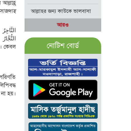
 সাজদাহ
আল্লাহর জন্য কাউকে ভালবাসা
আরও
الت
নোটিশ বোর্ড
 পরিণতি
লিপিবদ্ধ
 না হয়।