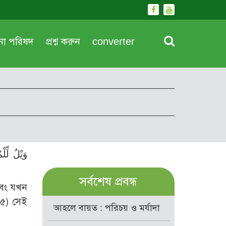
দনা পরিষদ
প্রশ্ন করুন
converter
وَيْلٌ لِّل
সর্বশেষ প্রবন্ধ
বং যখন
(৫) সেই
আহলে বায়ত : পরিচয় ও মর্যাদা