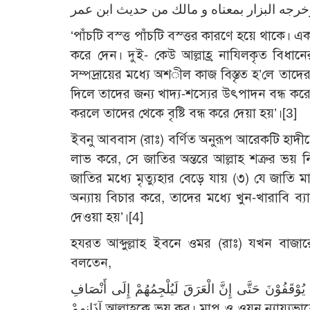
‘পাঁচটি বস্ত্ত পাঁচটি বস্ত্তর কারণে হয়ে থাকে।
করে দেন। দুই- কেউ আল্লাহ্র নাযিলকৃত বিধান
সম্পদ্রায়ের মধ্যে অশ­ীল কাজ বিস্তৃত হ’লে তাদ
দিলে তাদের জন্য খাদ্য-শস্যের উৎপাদন বন্ধ করে 
করলে তাদের থেকে বৃষ্টি বন্ধ করে দেয়া হয়’।
[3]
ইবনু আববাস (রাঃ) বর্ণিত অনুরূপ আরেকটি হাদীছ
লাভ করে, সে জাতির অন্তরে আল্লাহ শত্রুর ভয় ন
জাতির মধ্যে মৃত্যুহার বেড়ে যায় (৩) যে জাত
অন্যায় বিচার করে, তাদের মধ্যে খুন-খারাবি ব্
দেওয়া হয়’।
[4]
হযরত আব্দুল্লাহ ইবনে ওমর (রাঃ) যখন বাজারে
বলতেন,
ِ يُوْقَفُوْنَ حَتَّى إِنَّ الْعَرَقَ لَيُلْجِمُهُمْ إِلَى أَنْصَافِ
آذَانِهِمْ আল্লাহকে ভয় কর। মাপ ও ওযন ন্যায্যভাবে কর। কেননা মাপে কম দানকারীগণ ক্বিয়ামতের দিন দন্ডায়মান থাকবে