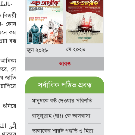
بالسِّنِينَ ولا مَنَعُوا الزَّكاةَ إلا حُبِسَ عَنْهُمُ الْمَطَرُ، أخرجه الديلمى وخرجه البزار بمعناه و مالك من حديث ابن عمر-
কে বিজয়ী
িন- কোন
ওযনে কম
ওয়া বন্ধ
মে ২০২৬
জুন ২০২৬
 আধিক্য
আরও
করে, সে
যে জাতি
সর্বাধিক পঠিত প্রবন্ধ
 চাপিয়ে
মানুষকে কষ্ট দেওয়ার পরিণতি
 শুনিয়ে
রাসূলুল্লাহ (ছাঃ)-কে ভালবাসা
اِتَّقِ الل
তালাকের শারঈ পদ্ধতি ও হিল্লা