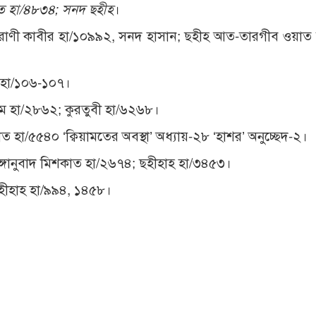
ত হা/৪৮৩৪; সনদ ছহীহ
।
াবারাণী কাবীর হা/১০৯৯২, সনদ হাসান; ছহীহ আত-তারগীব ওয়াত
হ হা/১০৬-১০৭।
িম হা/২৮৬২; কুরতুবী হা/৬২৬৮।
 হা/৫৫৪০ ‘ক্বিয়ামতের অবস্থা’ অধ্যায়-২৮ ‘হাশর’ অনুচ্ছেদ-২।
ঙ্গানুবাদ মিশকাত হা/২৬৭৪; ছহীহাহ হা/৩৪৫৩।
ছহীহাহ হা/৯৯৪, ১৪৫৮।