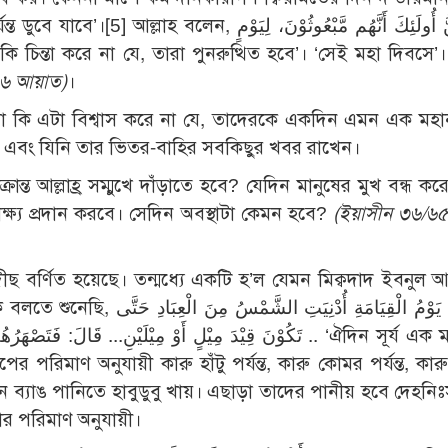
্ত ডুবে যাবে’।
[5]
আল্লাহ বলেন, أَلاَ يَظُنُّ أُولَئِكَ أَنَّهُم مَّبْعُوثُوْنَ، لِيَوْمٍ
-৬ আয়াত)
।
রা কি এটা বিশ্বাস করে না যে, তাদেরকে একদিন এমন এক মহান
ালক এবং যিনি তার ভিতর-বাহির সবকিছুর খবর রাখেন।
ন্ত আল্লাহ্র সম্মুখে দাঁড়াতে হবে? যেদিন মানুষের মুখ বন্ধ কর
সাক্ষ্য প্রদান করবে। সেদিন অবস্থাটা কেমন হবে?
(ইয়াসীন ৩৬/৬৫
হাদীছ বর্ণিত হয়েছে। তন্মধ্যে একটি হ’ল যেমন মিক্বদাদ ইবনুল
إِذَا كَانَ يَوْمُ الْقِيَامَةِ أُ
تَكُوْنَ قِيْدَ مِيْلٍ أَوْ مِيْلَيْنِ... قَا .. ‘ঐদিন সূর্য এক মাইল বা
পরিমাণ অনুযায়ী কারু হাঁটু পর্যন্ত, কারু কোমর পর্যন্ত, কার
 যেমন ব্যাঙ পানিতে হাবুডুবু খায়। এছাড়া তাদের পানীয় হবে দেহনিঃ
ার পরিমাণ অনুযায়ী।