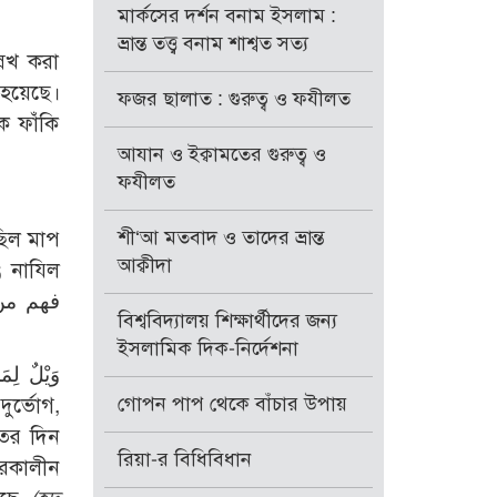
মার্কসের দর্শন বনাম ইসলাম :
ভ্রান্ত তত্ত্ব বনাম শাশ্বত সত্য
েখ করা
 হয়েছে।
ফজর ছালাত : গুরুত্ব ও ফযীলত
ে ফাঁকি
আযান ও ইক্বামতের গুরুত্ব ও
ফযীলত
শী‘আ মতবাদ ও তাদের ভ্রান্ত
ছিল মাপ
আক্বীদা
বিশ্ববিদ্যালয় শিক্ষার্থীদের জন্য
ইসলামিক দিক-নির্দেশনা
গোপন পাপ থেকে বাঁচার উপায়
রিয়া-র বিধিবিধান
পরকালীন