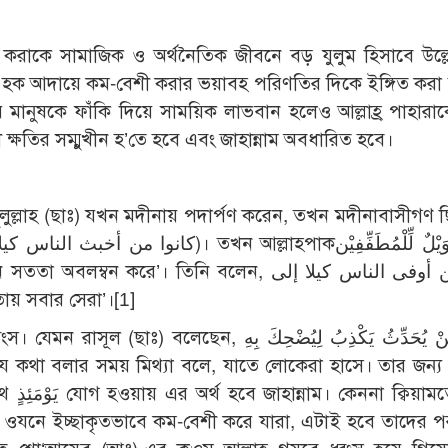
রাকে সামাজিক ও অর্থনৈতিক জীবনে বড় যুলুম হিসাবে উল্ল
প্য হক আদায়ে কম-বেশী করার ভয়াবহ পরিণতির দিকে ইঙ্গিত করা
র মানুষকে ফাঁকি দিয়ে সাময়িক লাভবান হলেও আল্লাহ্র পাহারাক
ী ক্ষতির সম্মুখীন হ’তে হবে এবং জাহান্নাম অবধারিত হবে।
রাসূলুল্লাহ (ছাঃ) যখন মদীনায় পদার্পণ করেন, তখন মদীনাবাসীগণ 
রে’। তিনি বলেন, فهم من أوفى الناس كيلا إلى
সততায় সবার সেরা’।
[1]
প ও ওযনে ইচ্ছাকৃতভাবে কম-বেশী করে যারা, এটাই হবে তাদের 