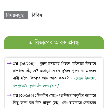
বিষয়সমূহ:
বিবিধ
এ বিভাগের আরও প্রবন্ধ
প্রশ্ন (২৪/২২৪) : পুরুষ ইমামের পিছনে মহিলারা কিভাবে
ছালাতে দাঁড়াবে? এছাড়া কেবল দু’জন পুরুষ ও একজন
নারী হ’লে কিভাবে জামা‘আত করবে? -
-বুলবুল ইসলাম*,
জয়পুরহাট। * [নাম ঠিক করুন (স.স.]
প্রশ্ন (৩৫/১৫৫) : জিবরীল (আঃ)-এর নিজস্ব আকৃতির ব্যাপারে
কিছু জানা যায় কি? রাসূল (ছাঃ) এবং ছাহাবায়ে কেরামের