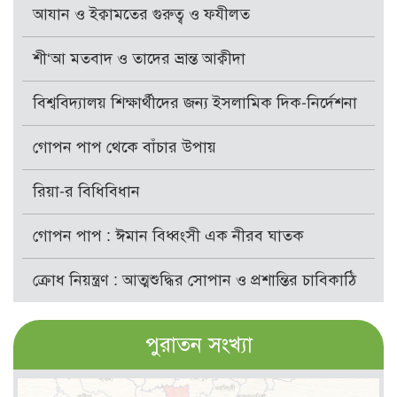
আযান ও ইক্বামতের গুরুত্ব ও ফযীলত
শী‘আ মতবাদ ও তাদের ভ্রান্ত আক্বীদা
বিশ্ববিদ্যালয় শিক্ষার্থীদের জন্য ইসলামিক দিক-নির্দেশনা
গোপন পাপ থেকে বাঁচার উপায়
রিয়া-র বিধিবিধান
গোপন পাপ : ঈমান বিধ্বংসী এক নীরব ঘাতক
ক্রোধ নিয়ন্ত্রণ : আত্মশুদ্ধির সোপান ও প্রশান্তির চাবিকাঠি
পুরাতন সংখ্যা