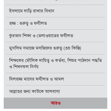
ইসলামে দাড়ি রাখার বিধান
হজ্জ : গুরুত্ব ও ফযীলত
কুরআন শিক্ষা ও তেলাওয়াতের ফযীলত
মুসলিম সমাজে মসজিদের গুরুত্ব (৩য় কিস্তি)
শিক্ষকের মৌলিক দায়িত্ব ও কর্তব্য, শিশুর পাঠদান পদ্ধতি
ও শিখনফল নির্ণয়
যিলহজ্জ মাসের ফযীলত ও আমল
আল্লাহর জন্য কাউকে ভালবাসা
আরও