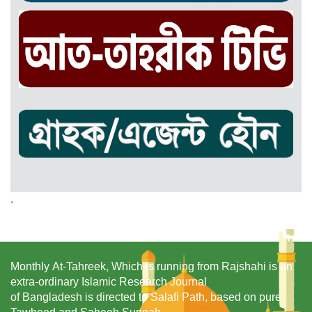
.
Monthly At-Tahreek, Which is running from Rajshahi is an
extra-ordinary Islamic Research Journal
of Bangladesh is directed to Salafi Path, based on pure