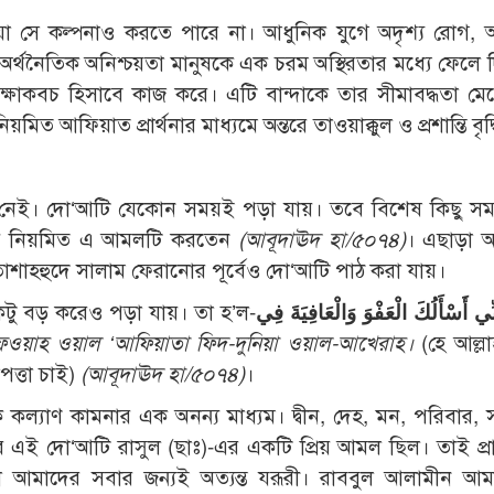
 সে কল্পনাও করতে পারে না। আধুনিক যুগে অদৃশ্য রোগ, 
া অর্থনৈতিক অনিশ্চয়তা মানুষকে এক চরম অস্থিরতার মধ্যে ফেলে 
ষাকবচ হিসাবে কাজ করে। এটি বান্দাকে তার সীমাবদ্ধতা মে
িত আফিয়াত প্রার্থনার মাধ্যমে অন্তরে তাওয়াক্কুল ও প্রশান্তি বৃদ্
য়ম নেই। দো‘আটি যেকোন সময়ই পড়া যায়। তবে বিশেষ কিছু স
ধ্যায় নিয়মিত এ আমলটি করতেন
(আবূদাঊদ হা/৫০৭৪)
। এছাড়া 
, তাশাহহুদে সালাম ফেরানোর পূর্বেও দো‘আটি পাঠ করা যায়।
টু বড় করেও পড়া যায়। তা হ’ল-
ِنِّي أَسْأَلُكَ الْعَفْوَ وَالْعَافِيَةَ فِي
‘আফওয়াহ ওয়াল ‘আফিয়াতা ফিদ-দুনিয়া ওয়াল-আখেরাহ।
(হে আল্ল
পত্তা চাই)
(আবূদাঊদ হা/৫০৭৪)
।
ল্যাণ কামনার এক অনন্য মাধ্যম। দ্বীন, দেহ, মন, পরিবার,
ার এই দো‘আটি রাসুল (ছাঃ)-এর একটি প্রিয় আমল ছিল। তাই প্রা
আমাদের সবার জন্যই অত্যন্ত যরূরী। রাববুল আলামীন আম