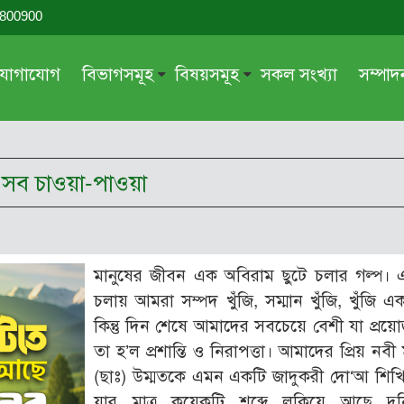
-800900
যোগাযোগ
বিভাগসমূহ
বিষয়সমূহ
সকল সংখ্যা
সম্পা
সম্পাদকীয়
জায়েয-নাজায়েয
গ্রন্থ পর্যালোচনা
আক্বীদা বা বিশ্বাস
 সব চাওয়া-পাওয়া
দরসে কুরআন
শিক্ষা ও সংস্কৃতি
দরসে হাদীছ
নারী সমাজ
প্রবন্ধ সমুহ
আত্মশুদ্ধি
মানুষের জীবন এক অবিরাম ছুটে চলার গল্প। 
সাময়িক প্রসঙ্গ
পরকাল
চলায় আমরা সম্পদ খুঁজি, সম্মান খুঁজি, খুঁজি এক
সময়ের ভাবনা
নীতি-নৈতিকতা
কিন্তু দিন শেষে আমাদের সবচেয়ে বেশী যা প্রয়
তা হ’ল প্রশান্তি ও নিরাপত্তা। আমাদের প্রিয় নবী ম
মহিলা অঙ্গন
তারবিয়াত
(ছাঃ) উম্মতকে এমন একটি জাদুকরী দো‘আ শিখ
আরও
আরও
যার মাত্র কয়েকটি শব্দে লুকিয়ে আছে দু