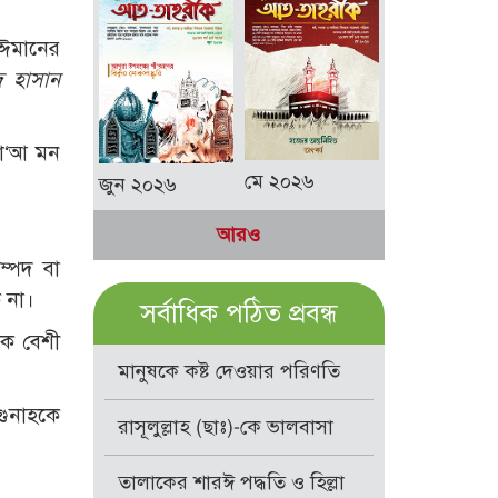
 ঈমানের
দ হাসান
ো‘আ মন
মে ২০২৬
জুন ২০২৬
আরও
্পদ বা
 না।
সর্বাধিক পঠিত প্রবন্ধ
ক বেশী
মানুষকে কষ্ট দেওয়ার পরিণতি
গুনাহকে
রাসূলুল্লাহ (ছাঃ)-কে ভালবাসা
তালাকের শারঈ পদ্ধতি ও হিল্লা