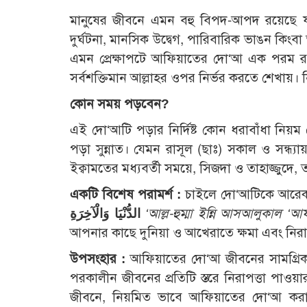
মানুষের জীবনে এমন বহু বিপদ-আপদ রয়েছে যা
দুর্ঘটনা, মানসিক উদ্বেগ, পারিবারিক ভাঙন কিংব
এমন প্রেক্ষাপটে আফিয়াতের দো‘আ এক পরম রক্
সর্বশক্তিমান আল্লাহর ওপর নির্ভর করতে শেখায়। নিয়ম
কোন সময় পড়বেন?
এই দো‘আটি পড়ার নির্দিষ্ট কোন ধরাবাঁধা নি
পড়া সুন্নাত। যেমন রাসূল (ছাঃ) সকাল ও সন্
ইক্বামতের মধ্যবর্তী সময়ে, সিজদা ও তাহাজ্জুদে
একটি বিশেষ পরামর্শ :
চাইলে দো‘আটিকে আরেক
الدُّنْيَا وَالْآخِرَةِ
‘আল্ল-হুম্মা ইন্নি আসআলুকাল 
আপনার কাছে দুনিয়া ও আখেরাতে ক্ষমা এবং নিরা
উপসংহার :
আফিয়াতের দো‘আ জীবনের সামগ্রিক ক
পরকালীন জীবনের প্রতিটি স্তরে নিরাপত্তা পাওয়
জীবনে, নিয়মিত ভাবে আফিয়াতের দো‘আ করা 