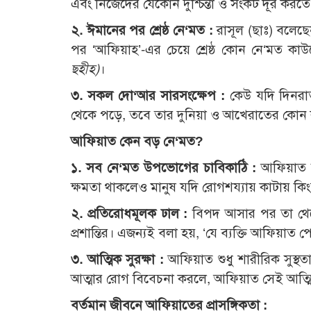
এবং নিজেদের যেকোন দুশ্চিন্তা ও সংকট দূর ক
২. ঈমানের পর শ্রেষ্ঠ নে‘মত :
রাসূল (ছাঃ) বলেছে
পর ‘আফিয়াহ’-এর চেয়ে শ্রেষ্ঠ কোন নে‘মত ক
ছহীহ)
।
৩. সকল দো‘আর সারসংক্ষেপ :
কেউ যদি দিনরা
থেকে পড়ে, তবে তার দুনিয়া ও আখেরাতের কোন 
আফিয়াত কেন বড় নে‘মত?
১. সব নে‘মত উপভোগের চাবিকাঠি :
আফিয়াত ন
ক্ষমতা থাকলেও মানুষ যদি রোগশয্যায় কাটায় কিং
২. প্রতিরোধমূলক ঢাল :
বিপদ আসার পর তা থেক
প্রশান্তির। এজন্যই বলা হয়, ‘যে ব্যক্তি আফিয়াত
৩. আত্মিক সুরক্ষা :
আফিয়াত শুধু শারীরিক সুস্থ
আত্মার রোগ বিবেচনা করলে, আফিয়াত সেই আত্মিক ব্
বর্তমান জীবনে আফিয়াতের প্রাসঙ্গিকতা :