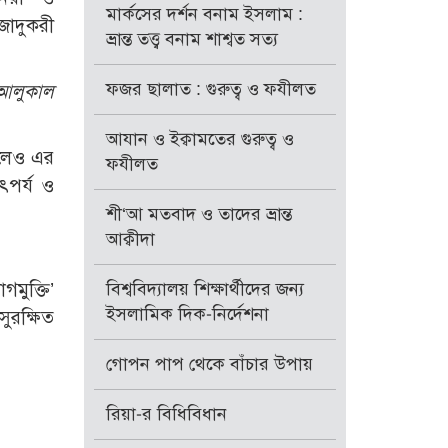
মার্কসের দর্শন বনাম ইসলাম :
জাদুকরী
ভ্রান্ত তত্ত্ব বনাম শাশ্বত সত্য
ফজর ছালাত : গুরুত্ব ও ফযীলত
আসআলুকাল
আযান ও ইক্বামতের গুরুত্ব ও
হ’লেও এর
ফযীলত
ৎপর্য ও
শী‘আ মতবাদ ও তাদের ভ্রান্ত
আক্বীদা
বিশ্ববিদ্যালয় শিক্ষার্থীদের জন্য
ইসলামিক দিক-নির্দেশনা
ুরক্ষিত
গোপন পাপ থেকে বাঁচার উপায়
রিয়া-র বিধিবিধান