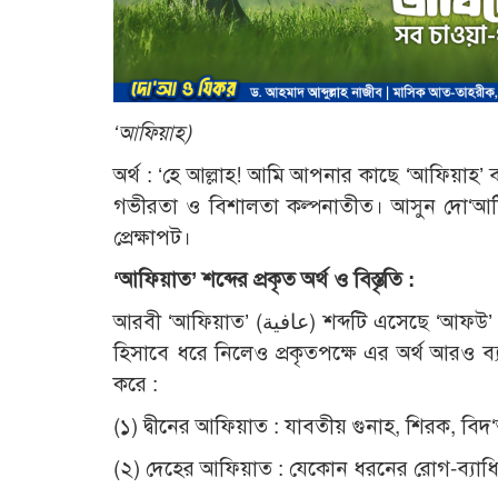
‘আফিয়াহ)
অর্থ : ‘হে আল্লাহ! আমি আপনার কাছে ‘আফিয়াহ’ বা
গভীরতা ও বিশালতা কল্পনাতীত। আসুন দো‘আটির
প্রেক্ষাপট।
‘আফিয়াত’ শব্দের প্রকৃত অর্থ ও বিস্তৃতি :
আরবী ‘আফিয়াত’ (عافية) শব্দটি এসেছে ‘আফউ’ (ক্ষমা বা মুক্তি) থেকে। আমরা সাধারণত একে শুধু ‘সুস্থতা’ বা ‘রোগমুক্তি’
হিসাবে ধরে নিলেও প্রকৃতপক্ষে এর অর্থ আরও ব্য
করে :
(১) দ্বীনের আফিয়াত : যাবতীয় গুনাহ, শিরক, বিদ‘
(২) দেহের আফিয়াত : যেকোন ধরনের রোগ-ব্যাধি