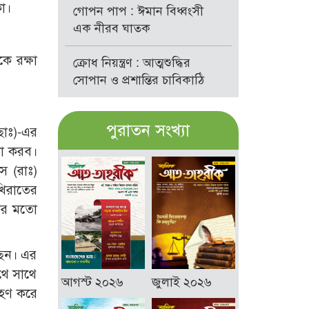
কা।
গোপন পাপ : ঈমান বিধ্বংসী
এক নীরব ঘাতক
ে রক্ষা
ক্রোধ নিয়ন্ত্রণ : আত্মশুদ্ধির
সোপান ও প্রশান্তির চাবিকাঠি
পুরাতন সংখ্যা
(ছাঃ)-এর
না করব।
স (রাঃ)
খিরাতের
য়ার মতো
ছেন। এর
থে সাথে
আগস্ট ২০২৬
জুলাই ২০২৬
্রহণ করে