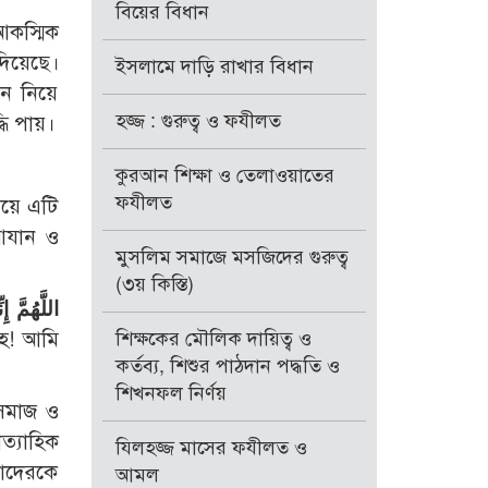
বিয়ের বিধান
আকস্মিক
দিয়েছে।
ইসলামে দাড়ি রাখার বিধান
নে নিয়ে
হজ্জ : গুরুত্ব ও ফযীলত
ধি পায়।
কুরআন শিক্ষা ও তেলাওয়াতের
ফযীলত
ময়ে এটি
আযান ও
মুসলিম সমাজে মসজিদের গুরুত্ব
(৩য় কিস্তি)
اللَّهُمَّ إ
াহ! আমি
শিক্ষকের মৌলিক দায়িত্ব ও
কর্তব্য, শিশুর পাঠদান পদ্ধতি ও
শিখনফল নির্ণয়
 সমাজ ও
ত্যাহিক
যিলহজ্জ মাসের ফযীলত ও
াদেরকে
আমল