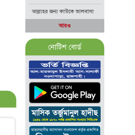
আল্লাহর জন্য কাউকে ভালবাসা
আরও
নোটিশ বোর্ড