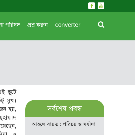
দনা পরিষদ
প্রশ্ন করুন
converter
এই ছুটে
টু সুখ।
সর্বশেষ প্রবন্ধ
োজন হয়,
ুহাম্মাদ
আহলে বায়ত : পরিচয় ও মর্যাদা
িয়েছেন,
নিয়া ও