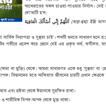
আখেরাতের সকল চাওয়া-পাওয়ার নির্যাস। সেই 
দো‘আটি হ’ল-
اَللَّهُمَّ إِنِّي أَسْأَلُكَ الْعَافِيَةَ
(আল্ল-হুম্মা ইন্নি 
 সার্বিক নিরাপত্তা ও সুস্থতা চাই’। শব্দটি শুনতে সাধারণ মনে 
 গভীরে প্রবেশ করে জেনে নেই এর প্রকৃত অর্থ, ফযীলত, তা
াপক। বিদ্বানদের মতে আফিয়াত জীবনের চারটি প্রধান ক্ষেত্রকে স
আত এবং ভ্রষ্টতা থেকে ঈমানকে সুরক্ষিত রাখা।
 ও শারীরিক বিপদ-আপদ থেকে মুক্ত থাকা।