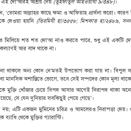
রতে এই দো‘আরই আশ্রয় নেয়
(তুহফাতুল আহওয়াযী ৯/৩৪৮)
।
ন, ‘তোমরা আল্লাহর কাছে ক্ষমা ও আফিয়াহ প্রার্থনা করো। কারণ
াউকে দেওয়া হয়নি
(তিরমিযী হা/৩৫৫৮; মিশকাত হা/২৪৮৯, সন
ত মিলিয়ে শত শত দো‘আ নাও করতে পারে, শুধু এই একটি দ
কল্যাণই আর বাদ থাকে না।
া থাকলে অন্য কোন নে‘মতই উপভোগ করা যায় না। বিপুল সম
বা মানসিক অশান্তিতে ভোগে, তবে সেই সম্পদের কোন মূল্য থাকে
ে মুক্তি খোঁজার চেয়ে বিপদ আসার আগেই নিরাপদ থাকা অনে
 পেয়েছে, সে যেন দুনিয়ার সবকিছুই পেয়ে গেছে’।
তা নয়; এটি একজন মুমিনের চরিত্র ও আমলেরও নিরাপত্তা দেয়। 
যাধি থেকে মুক্তির গ্যারান্টি।