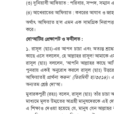
(৩) দুনিয়াবী আফিয়াত : পরিবার, সম্পদ, সম্মান
(৪) আখেরাতের আফিয়াত : কবরের আযাব ও জাহান্নাম
অর্থাৎ আফিয়াত হ’ল এমন এক সামগ্রিক নিরাপত্তা
করে।
দো‘আটির প্রেক্ষাপট ও ফযীলত :
১. রাসূল (ছাঃ)-এর আপন চাচা এবং অত্যন্ত শ্রদ্ধ
কাছে এসে বললেন, হে আল্লাহর রাসূল! আমাকে এম
রাসূল (ছাঃ) বললেন, ‘আপনি আল্লাহর কাছে আফিয়া
পুনরায় একই অনুরোধ করলে রাসূল (ছাঃ) উত্তর
আফিয়াতই প্রার্থনা করুন’
(তিরমিযী হা/
৩৫১৪)
। এ
অন্যতম শ্রেষ্ঠ দো‘আ।
মুবারকপুরী (রহঃ) বলেন, রাসূল (ছাঃ) তাঁর চা
মাধ্যমে মূলত উম্মতের আগ্রহী মানুষদেরকে এই 
এ শিক্ষাও দেওয়া হয়েছে যে, মানুষ যেন আল্লাহর কা