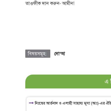
তাওফীক দান করুন- আমীন!
বিষয়সমূহ:
দো‘আ
এ 
নিঃস্বের আর্তনাদ ও এলাহী সাহায্য মূসা (আঃ)-এর 