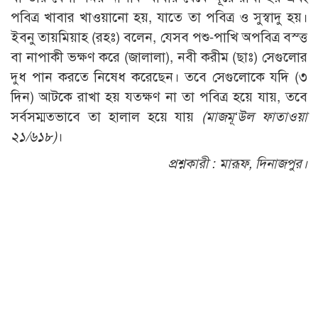
পবিত্র খাবার খাওয়ানো হয়, যাতে তা পবিত্র ও সুস্বাদু হয়।
ইবনু তায়মিয়াহ (রহঃ) বলেন, যেসব পশু-পাখি অপবিত্র বস্ত্ত
বা নাপাকী ভক্ষণ করে (জালালা), নবী করীম (ছাঃ) সেগুলোর
দুধ পান করতে নিষেধ করেছেন। তবে সেগুলোকে যদি (৩
দিন) আটকে রাখা হয় যতক্ষণ না তা পবিত্র হয়ে যায়, তবে
সর্বসম্মতভাবে তা হালাল হয়ে যায়
(মাজমূ‘উল ফাতাওয়া
২১/৬১৮)
।
প্রশ্নকারী :
মারূফ, দিনাজপুর।