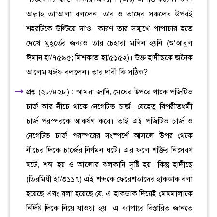
আল্লাহ তা‘আলা বললেন, তার ও তাদের সকলের উপরই
শহরটিকে উল্টিয়ে দাও। কারণ তার সম্মুখে পাপাচার হতে
দেখে মুহূর্তের জন্যও তার চেহারা মলিন হয়নি (শু‘আবুল
ঈমান হা/৭৫৯৫; মিশকাত হা/৫১৫২)। উক্ত হাদীছকে জনৈক
আলেম যঈফ বললেন। তার দাবী কি সঠিক?
প্রশ্ন (২৮/৪২৮) : আমরা জানি, মেঘের উপরে থাকে পজিটিভ
চার্জ আর নীচে থাকে নেগেটিভ চার্জ। যেহেতু বিপরীতধর্মী
চার্জ পরস্পরকে আকর্ষণ করে। তাই এই পজিটিভ চার্জ ও
নেগেটিভ চার্জ পরস্পরের সংস্পর্শে আসলে উপর থেকে
নীচের দিকে চার্জের নির্গমন ঘটে। এর ফলে শক্তির নিঃসরণ
ঘটে, শব্দ হয় ও আলোর ঝলকানি সৃষ্টি হয়। কিন্তু হাদীছে
(তিরমিযী হা/৩১১৭) এই শব্দকে ফেরেশতাদের হাকডাক বলা
হয়েছে এবং বলা হয়েছে যে, এ হাকডাক দিয়েই মেঘমালাকে
নির্দিষ্ট দিকে নিয়ে যাওয়া হয়। এ ব্যাপারে বিস্তারিত জানতে