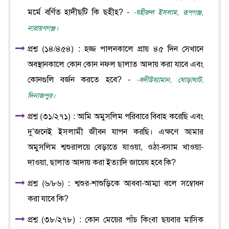
মর্মে বর্ণিত হাদীছটি কি ছহীহ? -
-যহীরুল ইসলাম, রূপগঞ্জ,
নারায়ণগঞ্জ।
প্রশ্ন (১৪/৪৫৪) : হজ্জ পালনকালে প্রায় ৪৫ দিন সেখানে
অবস্থানকালে কোন কোন নফল ছালাত আদায় করা যাবে এবং
কোনগুলি বর্জন করতে হবে? -
-বদীউয্যামান, ঘোড়াঘাট,
দিনাজপুর।
প্রশ্ন (৩১/২৭১) : আমি অমুসলিম পরিবারে বিবাহ করেছি এবং
দু’জনেই ইসলামী জীবন যাপন করছি। এক্ষণে আমার
অমুসলিম শ্বশুরালয়ে বেড়াতে যাওয়া, ওঠা-বসাম খাওয়া-
দাওয়া, ছালাত আদায় করা ইত্যাদি জায়েয হবে কি?
প্রশ্ন (৬/৮৬) : শ্বশুর-শাশুড়িকে আববা-আম্মা বলে সম্বোধন
করা যাবে কি?
প্রশ্ন (৩৮/২৭৮) : কোন মেয়ের পাঁচ কিংবা ছয়বার মাসিক