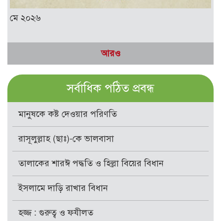
মে ২০২৬
আরও
সর্বাধিক পঠিত প্রবন্ধ
মানুষকে কষ্ট দেওয়ার পরিণতি
রাসূলুল্লাহ (ছাঃ)-কে ভালবাসা
তালাকের শারঈ পদ্ধতি ও হিল্লা বিয়ের বিধান
ইসলামে দাড়ি রাখার বিধান
হজ্জ : গুরুত্ব ও ফযীলত