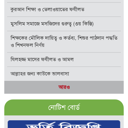
কুরআন শিক্ষা ও তেলাওয়াতের ফযীলত
মুসলিম সমাজে মসজিদের গুরুত্ব (৩য় কিস্তি)
শিক্ষকের মৌলিক দায়িত্ব ও কর্তব্য, শিশুর পাঠদান পদ্ধতি
ও শিখনফল নির্ণয়
যিলহজ্জ মাসের ফযীলত ও আমল
আল্লাহর জন্য কাউকে ভালবাসা
আরও
নোটিশ বোর্ড