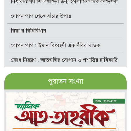
বিশ্ববিদ্যালয় শিক্ষার্থীদের জন্য ইসলামিক দিক-নির্দেশনা
গোপন পাপ থেকে বাঁচার উপায়
রিয়া-র বিধিবিধান
গোপন পাপ : ঈমান বিধ্বংসী এক নীরব ঘাতক
ক্রোধ নিয়ন্ত্রণ : আত্মশুদ্ধির সোপান ও প্রশান্তির চাবিকাঠি
পুরাতন সংখ্যা