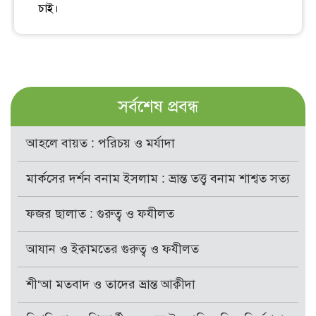
চাই।
সর্বশেষ প্রবন্ধ
আহলে বায়ত : পরিচয় ও মর্যাদা
মার্কসের দর্শন বনাম ইসলাম : ভ্রান্ত তত্ত্ব বনাম শাশ্বত সত্য
ফজর ছালাত : গুরুত্ব ও ফযীলত
আযান ও ইক্বামতের গুরুত্ব ও ফযীলত
শী‘আ মতবাদ ও তাদের ভ্রান্ত আক্বীদা