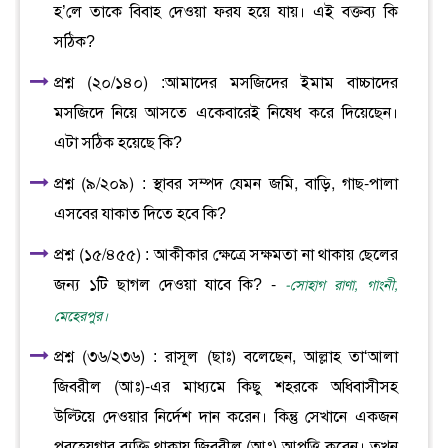
হ’লে তাকে বিবাহ দেওয়া ফরয হয়ে যায়। এই বক্তব্য কি
সঠিক?
প্রশ্ন (২০/১৪০) :আমাদের মসজিদের ইমাম বাচ্চাদের
মসজিদে নিয়ে আসতে একেবারেই নিষেধ করে দিয়েছেন।
এটা সঠিক হয়েছে কি?
প্রশ্ন (৯/২০৯) : স্থাবর সম্পদ যেমন জমি, বাড়ি, গাছ-পালা
এসবের যাকাত দিতে হবে কি?
প্রশ্ন (১৫/৪৫৫) : আকীকার ক্ষেত্রে সক্ষমতা না থাকায় ছেলের
জন্য ১টি ছাগল দেওয়া যাবে কি? -
-সোহাগ রাণা, গাংনী,
মেহেরপুর।
প্রশ্ন (৩৬/২৩৬) : রাসূল (ছাঃ) বলেছেন, আল্লাহ তা‘আলা
জিবরীল (আঃ)-এর মাধ্যমে কিছু শহরকে অধিবাসীসহ
উল্টিয়ে দেওয়ার নির্দেশ দান করেন। কিন্তু সেখানে একজন
পরহেযগার ব্যক্তি থাকায় জিবরীল (আঃ) আপত্তি করেন। তখন