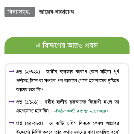
বিষয়সমূহ:
জায়েয-নাজায়েয
এ বিভাগের আরও প্রবন্ধ
প্রশ্ন (২/৩২২) : স্বামীর ব্যস্ততার কারণে কোন মহিলা পূর্ণ
পর্দাসহ দিনে বা সন্ধ্যার পর বাজারে গেলে ইসলামের দৃষ্টিতে
জায়েয হবে কি?
প্রশ্ন (১/১৬১) : ছহীহ হাদীছ কুরআনের বিরোধী হ’লে তা
গ্রহণযোগ্য হবে কি? -
-ইদরীস আলী, রূপগঞ্জ, নারায়ণগঞ্জ।
প্রশ্ন (২৫/২৬৫) : যে ব্যক্তি চল্লিশ দিনকে কেবল আল্লাহর
উদ্দেশ্যে নির্দিষ্ট করবে তার কথায় জ্ঞানের ধারা প্রবাহিত হবে’