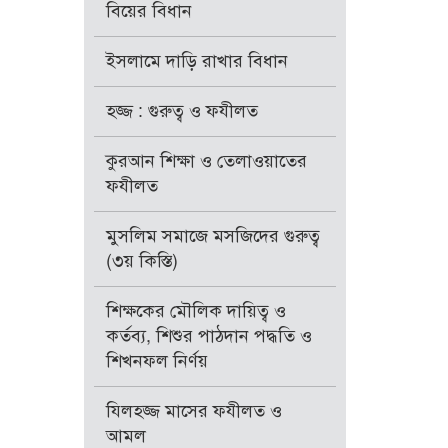
বিয়ের বিধান
ইসলামে দাড়ি রাখার বিধান
হজ্জ : গুরুত্ব ও ফযীলত
কুরআন শিক্ষা ও তেলাওয়াতের
ফযীলত
মুসলিম সমাজে মসজিদের গুরুত্ব
(৩য় কিস্তি)
শিক্ষকের মৌলিক দায়িত্ব ও
কর্তব্য, শিশুর পাঠদান পদ্ধতি ও
শিখনফল নির্ণয়
যিলহজ্জ মাসের ফযীলত ও
আমল