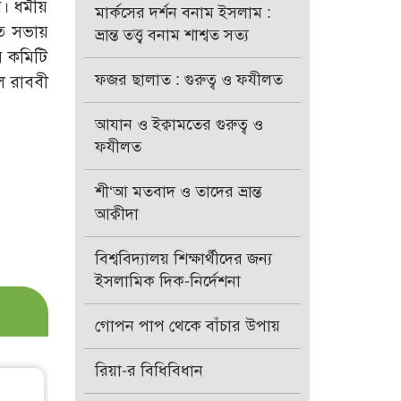
 ধর্মীয়
মার্কসের দর্শন বনাম ইসলাম :
িত সভায়
ভ্রান্ত তত্ত্ব বনাম শাশ্বত সত্য
য় কমিটি
ফজর ছালাত : গুরুত্ব ও ফযীলত
ে রাববী
আযান ও ইক্বামতের গুরুত্ব ও
ফযীলত
শী‘আ মতবাদ ও তাদের ভ্রান্ত
আক্বীদা
বিশ্ববিদ্যালয় শিক্ষার্থীদের জন্য
ইসলামিক দিক-নির্দেশনা
গোপন পাপ থেকে বাঁচার উপায়
রিয়া-র বিধিবিধান