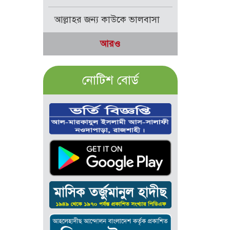
আল্লাহর জন্য কাউকে ভালবাসা
আরও
নোটিশ বোর্ড