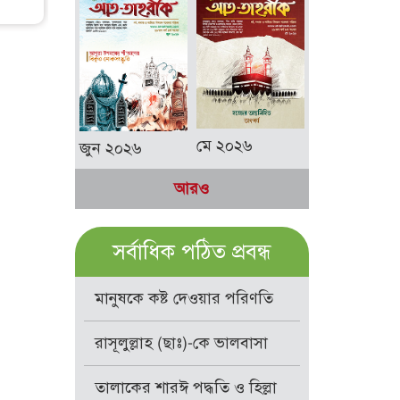
মে ২০২৬
জুন ২০২৬
আরও
সর্বাধিক পঠিত প্রবন্ধ
মানুষকে কষ্ট দেওয়ার পরিণতি
রাসূলুল্লাহ (ছাঃ)-কে ভালবাসা
তালাকের শারঈ পদ্ধতি ও হিল্লা