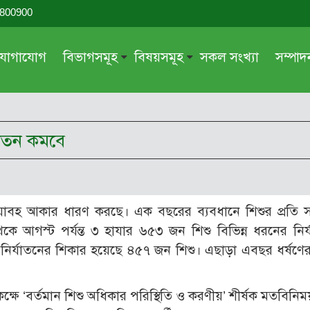
-800900
যোগাযোগ
বিভাগসমূহ
বিষয়সমূহ
সকল সংখ্যা
সম্পা
সম্পাদকীয়
জায়েয-নাজায়েয
গ্রন্থ পর্যালোচনা
আক্বীদা বা বিশ্বাস
্যাতন কমবে
দরসে কুরআন
শিক্ষা ও সংস্কৃতি
দরসে হাদীছ
নারী সমাজ
প্রবন্ধ সমুহ
আত্মশুদ্ধি
ত ভয়াবহ আকার ধারণ করছে। এক বছরের ব্যবধানে শিশুর প্রতি 
সাময়িক প্রসঙ্গ
পরকাল
ে আগস্ট পর্যন্ত ৩ হাযার ৬৫৩ জন শিশু বিভিন্ন ধরনের নির
সময়ের ভাবনা
নীতি-নৈতিকতা
 নির্যাতনের শিকার হয়েছে ৪৫৭ জন শিশু। এছাড়া এবছর ধর্ষণে
মহিলা অঙ্গন
তারবিয়াত
্ষে ‘বর্তমান শিশু অধিকার পরিস্থিতি ও করণীয়’ শীর্ষক মতবিনি
আরও
আরও