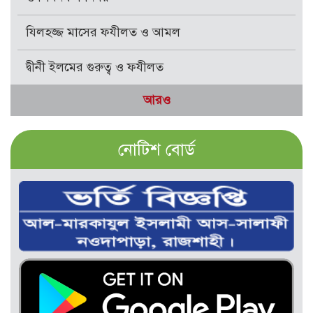
যিলহজ্জ মাসের ফযীলত ও আমল
দ্বীনী ইলমের গুরুত্ব ও ফযীলত
আরও
নোটিশ বোর্ড