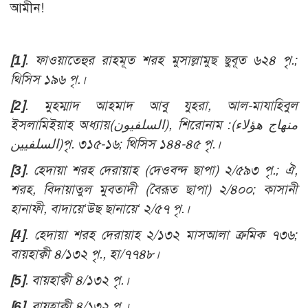
আমীন!
[1]
.
ফাওয়াতেহুর রাহমূত শরহ মুসাল্লামুছ ছুবূত ৬২৪ পৃ.;
থিসিস ১৯৬ পৃ.
।
[2]
.
মুহম্মাদ আহমাদ আবু যুহরা, আল-মাযাহিবুল
ইসলামিইয়াহ অধ্যায়
(السلفيون)
,
শিরোনাম :
(منهاج هؤلاء
السلفيين)
পৃ. ৩১৫-১৬; থিসিস ১৪৪-৪৫ পৃ.।
[3]
. হেদায়া শরহ দেরায়াহ (দেওবন্দ ছাপা) ২/৫৯৩ পৃ.; ঐ,
শরহ, বিদায়াতুল মুবতাদী (বৈরূত ছাপা) ২/৪০০; কাসানী
হানাফী, বাদায়ে‘উছ ছানায়ে‘ ২/৫৭ পৃ.।
[4]
. হেদায়া শরহ দেরায়াহ ২/১৩২ মাসআলা ক্রমিক ৭৩৬;
বায়হাক্বী ৪/১৩২ পৃ., হা/৭৭৪৮।
[5]
.
বায়হাক্বী ৪/১৩২ পৃ.
।
[6]
.
বায়হাক্বী ৪/১৩২ পৃ.
।