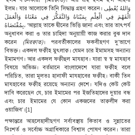
ইলম। যার আলোকে তিনি সিদ্ধান্ত গ্রহণ করেন। وَاللهُ يُعْطِى
الْفَهْمَ فِي الْعِلْمِ بِمَبْنَاهُ وَالتَّفَكُّرَ فِي مَعْنَاهُ وَالْعَمَلَ
بِمُقْتَضَاهُ، ‘আল্লাহ তাকে দ্বীনের ভিত্তি জানা এবং তার তাৎপর্য
অনুধাবন করা ও তার চাহিদা অনুয়ায়ী কাজ করার বুঝ দান
করেন
(মিরক্বাত)
। পরবর্তীকালের ফকবীহগণ দু’ভাগে
বিভক্ত। একদল ফক্বীহ মুৎলাক্ব। যেমন চার ইমামসহ অন্যান্য
ইমামগণ। আর একদল ফক্বীহুল মাযহাব। যারা স্ব স্ব মাযহাব
বিষয়ে অভিজ্ঞ। বর্তমানে বাংলাদেশে যারা ফক্বীহ বলে
পরিচিত, তারা মূলতঃ হানাফী মাযহাবের ফক্বীহ। বাকী তিন
মাযহাবের ফক্বীহ রয়েছে অন্যান্য দেশে। যদিও কেউ কেউ
দাবি করেছেন যে, চার ইমামের পর ইজতিহাদের দুয়ার বন্ধ
এবং চার ইমামের যে কোন একজনের তাক্বলীদ করা
ওয়াজিব’।
[1]
পক্ষান্তরে আহলেহাদীছগণ সর্বাবস্থায় কিতাব ও সুন্নাতের
নিঃশর্ত ও সর্বোচ্চ অগ্রাধিকারে বিশ্বাস পোষণ করেন। তারা