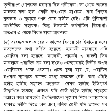
তৃতীয়াংশ গোশতের হকদার ছিল গরীবেরা। তা থেকে তাদের
মাহরূম করা হ’ল একটি ফৎওয়ার মাধ্যমে। যার পিছনে
কুরআন ও সুন্নাহর স্পষ্ট কোন দলীল নেই। এটি পুঁজিবাদী
অর্থনীতির সহায়ক। কিন্তু ইসলামী অর্থনীতির বিরোধী।
অতএব এ থেকে বিরত থাকা আবশ্যক।
(৫) ব্যবহৃত অলংকারের যাকাতের বিষয়ে চার ইমামের মধ্যে
মতভেদের কথা বর্ণিত হয়েছে। হানাফী মাযহাবে এটি
ওয়াজিব বলা হয়েছে। মালেকী, শাফেঈ ও হাম্বলী তিন
মাযহাবে ওয়াজিব নয় বলা হ’লেও প্রত্যেকেরই দ্বিতীয় কওল
ওয়াজিবের পক্ষে এসেছে। এতে বুঝা যায় যে, ওয়াজিব
হওয়ার ব্যাপারে তাদের মধ্যে মতভেদ নেই। আর এটাই
ছহীহ হাদীছ সমূহের অনুকূলে। যেসব হাদীছ ইতিপূর্বে
উল্লেখিত হয়েছে। এক্ষণে যদি কেউ ছহীহ হাদীছ সমূহকে
অগ্রাহ্য করে মাযহাবী ইখতিলাফের সুযোগ নিয়ে অলংকারের
যাকাত ফাঁকি দিতে চান এবং ধনিক শ্রেণী যদি তাদের সব