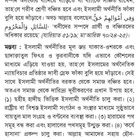
সম্পদ অলংকার বানিয়ে বাড়িতে বা ব্যাংকে সঞ্চিত রাখেন,
তাহ’লে গরীব শ্রেণী বঞ্চিত হবে এবং ইসলামী অর্থনীতি ফাঁকা
বুলি হয়ে দাঁড়াবে। অথচ আল্লাহ বলেছেন,وَفِي أَمْوَالِهِمْ حَقٌّ
لِلسَّائِلِ وَالْمَحْرُومِ- ‘ধনীদের সম্পদে প্রার্থী ও বঞ্চিতদের
অধিকার রয়েছে’
(যারিয়াত ৫১/১৯; মা‘আরিজ ৭০/২৪-২৫)
।
মন্তব্য :
ইসলামী অর্থনীতির মূল স্তম্ভ যাকাত-ওশরকে এবং
ছাদাক্বাতুল ফিৎর ও কুরবানীকে যদি এভাবে কৌশলের
মাধ্যমে এড়িয়ে যাওয়া হয়, তাহ’লে ইসলামের অর্থনৈতিক
ন্যায়বিচার প্রতিষ্ঠার দাবী স্রেফ ফাঁকা বুলি হয়ে দাঁড়াবে। সেই
সাথে ইসলামী অর্থনীতির বরকত থেকে সমাজ বঞ্চিত হবে।
অতএব সমাজ থেকে দারিদ্র্য দূরীকরণের প্রধান উপায় হবে,
(১) ছহীহ হাদীছ ভিত্তিক ইসলামী অর্থনীতি চালু করা। (২)
রাষ্ট্রীয় বা বিশ্বস্ত ইসলামী সংগঠন ও সংস্থার মাধ্যমে সুষ্ঠুভাবে
বায়তুল মাল সংগ্রহ ও বণ্টনের ব্যবস্থা করা। (৩) হারামের পথ
সমূহ বন্ধ করা এবং হালালের পথসমূহ উন্মুক্ত করা। (৪) ‘কর্যে
হাসানা’ প্রকল্প চালু করা। আল্লাহ আমাদের সহায় হৌন-