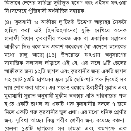
কিভাবে দেশের দারিদ্র্য দূরীভূত হবে? বরং এইসব ফৎওয়া
নিঃসন্দেহে পুঁজিবাদী অর্থনীতির সহায়ক।
(৪) ‘কুরবানী ও আক্বীক্বা দু’টিরই উদ্দেশ্য আল্লাহর নৈকট্য
হাছিল করা’ এই (ইসতিহসানের) যুক্তি দেখিয়ে অনেক
হানাফী বিদ্বান কুরবানীর গরুতে এক বা একাধিক সন্তানের
আক্বীক্বা সিদ্ধ বলে মত প্রকাশ করেছেন (যা এদেশে অনেকের
মধ্যে চালু আছে)।
[16]
উপরোক্ত ফৎওয়া অনুসরণের
সামাজিক ফলাফল দাঁড়াবে এই যে, এর ফলে ৬টি ছেলের
আক্বীক্বার জন্য ১২টি ছাগল এবং কুরবানীর জন্য একটি ছাগল
সহ মোট ১৩টি ছাগলের স্থলে ১টি ছোট-খাট গরু দিয়েই সব
দায় শোধ করা যাবে। এর পরেও রয়েছে ইব্রাহীমী সুন্নাত এবং
মুহাম্মাদী সুন্নাত অনুযায়ী মুক্বীম অবস্থায় প্রতি পরিবারের পক্ষ
হ’তে একটি ছাগল বা একটি গরু কুরবানীর বদলে ৭ জনে
মিলে একটি গরু কুরবানীর ভুল প্রথা। এর মধ্যে ধনিক শ্রেণীর
জন্য সুবিধা আছে। কিন্তু গরীব শ্রেণীর জন্য রয়েছে বঞ্চনা।
কেননা ১৩টি ছাগলের সব চামড়া এবং কমপক্ষে এক