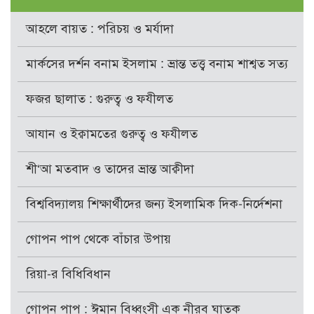
আহলে বায়ত : পরিচয় ও মর্যাদা
মার্কসের দর্শন বনাম ইসলাম : ভ্রান্ত তত্ত্ব বনাম শাশ্বত সত্য
ফজর ছালাত : গুরুত্ব ও ফযীলত
আযান ও ইক্বামতের গুরুত্ব ও ফযীলত
শী‘আ মতবাদ ও তাদের ভ্রান্ত আক্বীদা
বিশ্ববিদ্যালয় শিক্ষার্থীদের জন্য ইসলামিক দিক-নির্দেশনা
গোপন পাপ থেকে বাঁচার উপায়
রিয়া-র বিধিবিধান
গোপন পাপ : ঈমান বিধ্বংসী এক নীরব ঘাতক