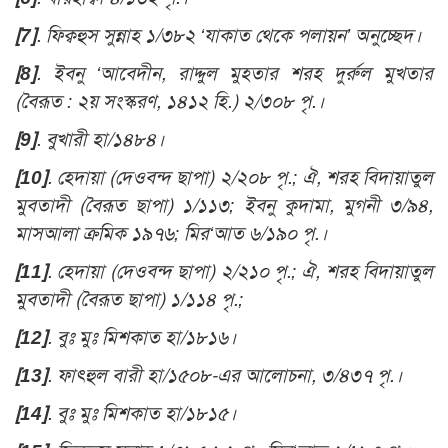
[7]
. ফিক্বহুস সুন্নাহ ১/৩৮২ ‘যাকাত থেকে পলায়ন’ অনুচ্ছেদ।
[8]
. ইবনু ‘আবেদীন, রাদ্দুল মুহতার শরহ দুর্রুল মুখতার
(বৈরূত : ২য় সংস্করণ, ১৪১২ হি.) ২/৩০৮ পৃ.।
[9]
.
বুখারী হা/১৪৮৪
।
[10]
. হেদায়া
(দেওবন্দ ছাপা)
২/২০৮ পৃ.; ঐ, শরহ বিদায়াতুল
মুবতাদী (বৈরূত ছাপা) ১/১১৩; ইবনু কুদামা, মুগনী ৩/৯৪,
মাসআলা ক্রমিক ১৯৭৬; মির‘আত ৬/১৯০ পৃ.।
[11]
. হেদায়া (দেওবন্দ ছাপা) ২/২১০ পৃ.; ঐ, শরহ বিদায়াতুল
মুবতাদী (বৈরূত ছাপা) ১/১১৪ পৃ.;
[12]
.
বুঃ মুঃ মিশকাত হা/১৮১৬
।
[13]
.
ফাৎহুল বারী হা/১৫০৮-এর আলোচনা, ৩/৪৩৭ পৃ.
।
[14]
.
বুঃ মুঃ মিশকাত হা/১৮১৫
।