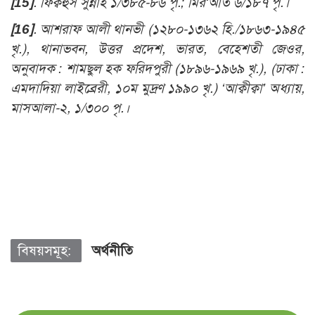
[15]
.
ফিক্বহুস সুন্নাহ ১/৩৮৫-৮৬ পৃ.; মির‘আত ৬/১৮৭ পৃ.
।
[16]
. আশরাফ আলী থানভী (১২৮০-১৩৬২ হি./১৮৬৩-১৯৪৫
খৃ.), থানাভবন, উত্তর প্রদেশ, ভারত, বেহেশতী জেওর,
অনুবাদক : শামছুল হক ফরিদপুরী (১৮৯৬-১৯৬৯ খৃ.), (ঢাকা :
এমদাদিয়া লাইব্রেরী, ১০ম মুদ্রণ ১৯৯০ খৃ.) ‘আক্বীক্বা’ অধ্যায়,
মাসআলা-২, ১/৩০০ পৃ.।
বিষয়সমূহ:
অর্থনীতি