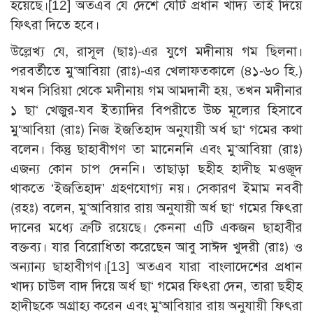
হয়েছে।
[12]
অতএব যে দেশে যেটি প্রধান খাদ্য তাই দিয়ে
ফিৎরা দিতে হবে।
উল্লেখ্য যে, রাসূল (ছাঃ)-এর যুগে মদীনায় গম ছিলনা।
পরবর্তীতে মু‘আবিয়া (রাঃ)-এর খেলাফতকালে (৪১-৬০ হি.)
যখন সিরিয়া থেকে মদীনায় গম আমদানী হয়, তখন মদীনার
১ ছা‘ খেজুর-যব ইত্যাদির বিপরীতে উচ্চ মূল্যের হিসাবে
মু‘আবিয়া (রাঃ) নিজ ইজতিহাদ অনুযায়ী অর্ধ ছা‘ গমের কথা
বলেন। কিন্তু ছাহাবীগণ তা মানেননি এবং মু‘আবিয়া (রাঃ)
এজন্য কোন চাপ দেননি। তাছাড়া ছহীহ হাদীছ মওজূদ
থাকতে ‘ইজতিহাদ’ গ্রহণযোগ্য নয়। সেকারণ ইমাম নববী
(রহঃ) বলেন, মু‘আবিয়ার রায় অনুযায়ী অর্ধ ছা‘ গমের ফিৎরা
দানের মধ্যে ত্রুটি রয়েছে। কেননা এটি একজন ছাহাবীর
বক্তব্য। যার বিরোধিতা করেছেন আবু সাঈদ খুদরী (রাঃ) ও
অন্যান্য ছাহাবীগণ।
[13]
অতএব যারা বাংলাদেশের প্রধান
খাদ্য চাউল বাদ দিয়ে অর্ধ ছা‘ গমের ফিৎরা দেন, তারা ছহীহ
হাদীছকে অগ্রাহ্য করেন এবং মু‘আবিয়ার রায় অনুযায়ী ফিৎরা