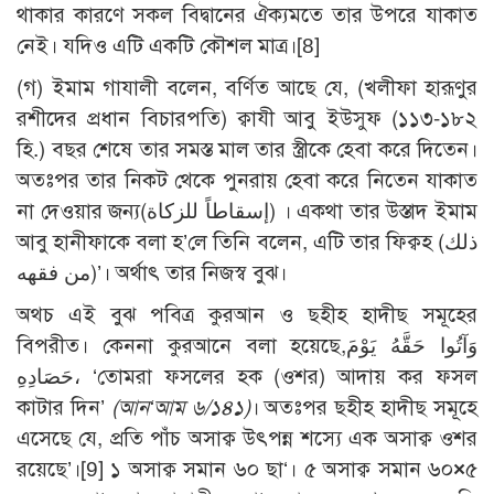
থাকার কারণে সকল বিদ্বানের ঐক্যমতে তার উপরে যাকাত
নেই। যদিও এটি একটি কৌশল মাত্র।
[8]
(গ) ইমাম গাযালী বলেন, বর্ণিত আছে যে, (খলীফা হারূণুর
রশীদের প্রধান বিচারপতি) ক্বাযী আবু ইউসুফ (১১৩-১৮২
হি.) বছর শেষে তার সমস্ত মাল তার স্ত্রীকে হেবা করে দিতেন।
অতঃপর তার নিকট থেকে পুনরায় হেবা করে নিতেন যাকাত
না দেওয়ার জন্য(إسقاطاً للزكاة) । একথা তার উস্তাদ ইমাম
আবু হানীফাকে বলা হ’লে তিনি বলেন, এটি তার ফিক্বহ (ذلك
من فقهه)’। অর্থাৎ তার নিজস্ব বুঝ।
অথচ এই বুঝ পবিত্র কুরআন ও ছহীহ হাদীছ সমূহের
বিপরীত। কেননা কুরআনে বলা হয়েছে,وَآتُوا حَقَّهُ يَوْمَ
حَصَادِهِ، ‘তোমরা ফসলের হক (ওশর) আদায় কর ফসল
কাটার দিন’
(আন‘আম ৬/১৪১)
। অতঃপর ছহীহ হাদীছ সমূহে
এসেছে যে, প্রতি পাঁচ অসাক্ব উৎপন্ন শস্যে এক অসাক্ব ওশর
রয়েছে’।
[9]
১ অসাক্ব সমান ৬০ ছা‘। ৫ অসাক্ব সমান ৬০
×
৫