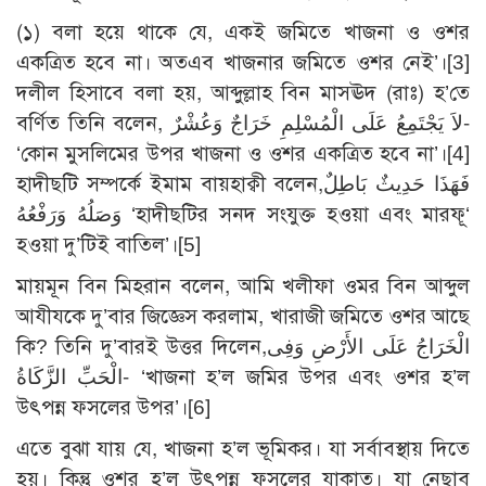
(১) বলা হয়ে থাকে যে, একই জমিতে খাজনা ও ওশর
একত্রিত হবে না। অতএব খাজনার জমিতে ওশর নেই’।
[3]
দলীল হিসাবে বলা হয়, আব্দুল্লাহ বিন মাসঊদ (রাঃ) হ’তে
বর্ণিত তিনি বলেন, لاَ يَجْتَمِعُ عَلَى الْمُسْلِمِ خَرَاجٌ وَعُشْرٌ-
‘কোন মুসলিমের উপর খাজনা ও ওশর একত্রিত হবে না’।
[4]
হাদীছটি সম্পর্কে ইমাম বায়হাক্বী বলেন,فَهَذَا حَدِيثٌ بَاطِلٌ
وَصَلُهُ وَرَفْعُهُ ‘হাদীছটির সনদ সংযুক্ত হওয়া এবং মারফূ‘
হওয়া দু’টিই বাতিল’।
[5]
মায়মূন বিন মিহরান বলেন, আমি খলীফা ওমর বিন আব্দুল
আযীযকে দু’বার জিজ্ঞেস করলাম, খারাজী জমিতে ওশর আছে
কি? তিনি দু’বারই উত্তর দিলেন,الْخَرَاجُ عَلَى الأَرْضِ وَفِى
الْحَبِّ الزَّكَاةُ- ‘খাজনা হ’ল জমির উপর এবং ওশর হ’ল
উৎপন্ন ফসলের উপর’।
[6]
এতে বুঝা যায় যে, খাজনা হ’ল ভূমিকর। যা সর্বাবস্থায় দিতে
হয়। কিন্তু ওশর হ’ল উৎপন্ন ফসলের যাকাত। যা নেছাব