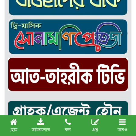
হোম
ডাউনলোড
কল
প্রশ্ন
আরও