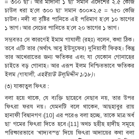
= ৩০০ ছা‘। আর মাদানী ১ ছা‘ সমান এদেশের ২.৫ কেজি
চাউল ধরা হ’লে ৩০০ ছা‘ সমান ৩০০
×
২.৫ = ৭৫০ কেজি
চাউল। নদী বা বৃষ্টির পানিতে এই পরিমাণ হ’লে ১০ ভাগের
১ ভাগ। আর সেচের পানিতে হ’লে ২০ ভাগের ১ ভাগ।
সম্ভবতঃ সে কারণেই ইমাম গাযালী (রহঃ) বলেন, কথা ঠিক।
তবে এটি তার (অর্থাৎ আবু ইউসুফের) দুনিয়াবী ফিক্বহ। কিন্তু
তার আখেরাতের জন্য ক্ষতিকর এবং যা যেকোন গোনাহের
চাইতে বড় গোনাহ। আর এরূপ ইলম নিশ্চিতভাবে ক্ষতিকর
ইলম
(গাযালী, এহইয়াউ উলূমিদ্দীন ১/১৮)
।
(৩) যাকাতুল ফিৎর :
বলা হয়ে থাকে, যে ব্যক্তি ছাহেবে নেছাব নয়, তার উপর
ফিৎরা ফরয নয়। যেমনটি বলে থাকেন, আছহাবুর রায়
হানাফী বিদ্বানগণ।
[10]
এর পরেও বলা হচ্ছে, তাকে মাত্র অর্ধ
ছা‘ গমের ফিৎরা দিতে হবে।
[11]
অথচ ছহীহ হাদীছ সমূহে
পরিষ্কারভাবে ‘খাদ্যবস্ত্ত’ দিয়ে ফিৎরা আদায়ের কথা বলা