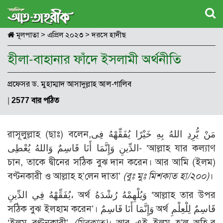
মূলপাতা
>
এপ্রিল ২০২৩
>
দরসে হাদীছ
হীলা-বাহানার ফাঁদে ইসলামী অর্থনীতি
প্রফেসর ড. মুহাম্মাদ আসাদুল্লাহ আল-গালিব
|
2577 বার পঠিত
রাসূলুল্লাহ (ছাঃ) বলেন,مَنْ يُّرِدِ اللهُ بِهِ خَيْرًا يُفَقِّهْهُ فِى
الدِّينِ وَإِنَّمَا أَنَا قَاسِمٌ وَاللهُ يُعْطِى- ‘আল্লাহ যার কল্যাণ
চান, তাকে দ্বীনের সঠিক বুঝ দান করেন। আর আমি (ইলম)
বণ্টনকারী ও আল্লাহ হ’লেন দাতা’
(বুঃ মুঃ মিশকাত হা/২০০)
।
يُفَقِّهْهُ فِي الدِّينِ، অর্থ وَيُلْهِمْهُ رُشْدَهُ ‘আল্লাহ তার উপর
সঠিক বুঝ ইলহাম করেন’। وَإِنَّمَا أَنَا قَاسِمٌ অর্থ قَاسِمٌ لِلْعِلْمِ
‘ইলম বণ্টনকারী’
(মিরক্বাত)
। আর এই ইলম হ’ল অহি-র