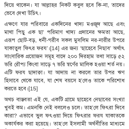
দিয়ে থাকেন। যা আল্লাহর নিকট কবুল হবে কি-না, তাদের
ভেবে দেখা উচিৎ।
এক্ষণে যার পরিবারে একদিনের খাদ্য মওজূদ আছে এবং
মাথা পিছু এক ছা‘ পরিমাণ খাদ্য প্রদানের ক্ষমতা আছে,
এরূপ ছোট-বড়, ধনী-গরীব সকল মুসলিম নর-নারীর উপরে
যাকাতুল ফিৎর ফরয’।
[14]
এর জন্য ‘ছাহেবে নিছাব’ অর্থাৎ
সাংসারিক প্রয়োজন সমূহ বাদে ২০০ দিরহাম তথা সাড়ে ৫২
ভরি রৌপ্য কিংবা সাড়ে ৭ ভরি স্বর্ণের মালিক হওয়া শর্ত নয়।
এটি ফরয ছাদাক্বা। যা আদায় না করলে তার উপর ঋণ
হিসাবে থেকে যাবে, যা শেষ বয়সে হ’লেও তাকে পরিশোধ
করতে হবে।
[15]
অথচ বাস্তবতা এই যে, একটি গ্রামে ছাহেবে নেছাবের সংখ্যা
খুবই কম। এমনকি নেই বললেও চলে। তাহ’লে ফিৎরা দিবে
কারা? এভাবে ভুল ফৎওয়া দিয়ে ফিৎরার ফরয যাকাতকে
অকার্যকর করা হয়েছে। তাহ’লে ইসলামী অর্থনীতির মাধ্যমে