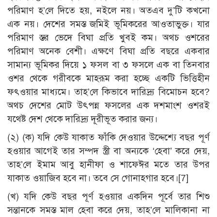
পরিমাণ হ’লে দিতে হয়, নইলে নয়। অতএব দু’টি কখনো
এক নয়। দেশের সমস্ত জমিই ভূমিকরের আওতাভুক্ত। যার
পরিমাণ স্তর ভেদে বিঘা প্রতি খুবই কম। অথচ ওশরের
পরিমাণ অনেক বেশী। এক্ষণে বিঘা প্রতি বছরে একবার
সামান্য ভূমিকর দিয়ে ১ ফসল বা ৩ ফসলে এক বা তিনবার
ওশর থেকে গরীবকে মাহরূম করা হচ্ছে একটি ভিত্তিহীন
ফৎওয়ার মাধ্যমে। তাহ’লে কিভাবে দারিদ্র্য বিমোচন হবে?
অথচ দেশের মোট উৎপন্ন ফসলের এক দশমাংশ ওশরই
যথেষ্ট দেশ থেকে দারিদ্র্য দূরীভূত করার জন্য।
(২) (ক) যদি কেউ যাকাত ফাঁকি দেওয়ার উদ্দেশ্যে বছর পূর্ণ
হওয়ার আগেই তার সম্পদ স্ত্রী বা অন্যকে ‘হেবা’ করে দেয়,
তাহ’লে ইমাম আবু হানীফা ও শাফেঈর মতে তার উপর
যাকাত ওয়াজিব হবে না। তবে সে গোনাহগার হবে।
[7]
(খ) যদি কেউ বছর পূর্ণ হওয়ার একদিন পূর্বে তার শিশু
সন্তানকে সমস্ত মাল হেবা করে দেয়, তাহ’লে মালিকানা না