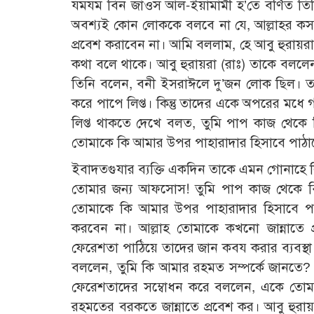
যমযম বিন জাওস আল-ইয়ামামী হ’তে বর্ণিত তিন
অবশ্যই কোন লোককে বলবে না যে, আল্লাহর কসম!
প্রবেশ করাবেন না। আমি বললাম, হে আবু হুরায়র
কথা বলে থাকে। আবু হুরায়রা (রাঃ) তাকে বললে
তিনি বলেন, বনী ইসরাঈলে দু’জন লোক ছিল। তাদ
করে পাপে লিপ্ত। কিন্তু তাদের একে অপরের মধে গ
লিপ্ত থাকতে দেখে বলত, তুমি পাপ কাজ থেকে
তোমাকে কি আমার উপর পাহারাদার হিসাবে পাঠ
ইবাদতগুযার ব্যক্তি একদিন তাকে এমন গোনাহে 
তোমার জন্য আফসোস! তুমি পাপ কাজ থেকে ব
তোমাকে কি আমার উপর পাহারাদার হিসাবে পা
করবেন না। আল্লাহ তোমাকে কখনো জান্নাতে
ফেরেশতা পাঠিয়ে তাদের জান কবয করার ব্যবস্থা
বললেন, তুমি কি আমার রহমত সম্পর্কে জানতে?
ফেরেশতাদের সম্বোধন করে বললেন, একে তোমর
রহমতের বরকতে জান্নাতে প্রবেশ কর। আবু হুরায়