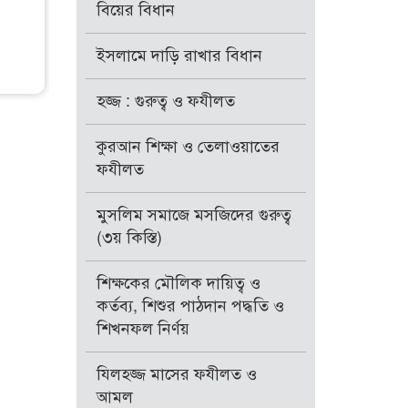
বিয়ের বিধান
ইসলামে দাড়ি রাখার বিধান
হজ্জ : গুরুত্ব ও ফযীলত
কুরআন শিক্ষা ও তেলাওয়াতের
ফযীলত
মুসলিম সমাজে মসজিদের গুরুত্ব
(৩য় কিস্তি)
শিক্ষকের মৌলিক দায়িত্ব ও
কর্তব্য, শিশুর পাঠদান পদ্ধতি ও
শিখনফল নির্ণয়
যিলহজ্জ মাসের ফযীলত ও
আমল