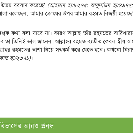
াত উভয় বরবাদ করেছে’
(আহমাদ হা/৮২৭৫; আবুদাঊদ হা/৪৯৭৫;
তা‘আলা বলেছেন, ‘আমার ক্রোধের উপর আমার রহমত বিজয়ী হয়েছে
ব্যঞ্জক কথা বলা যাবে না। কারণ আল্লাহ তাঁর রহমতের বারিধার
ে তা তিনিই ভাল জানেন। আল্লাহর রহমত ব্যতীত কেবল স্বীয় আমল
ায় আল্লাহর রহমতের আশা নিয়ে সৎকর্ম করে যেতে হবে। কখনো নির
শকাত হা/২৩৭১)
।
বিভাগের আরও প্রবন্ধ