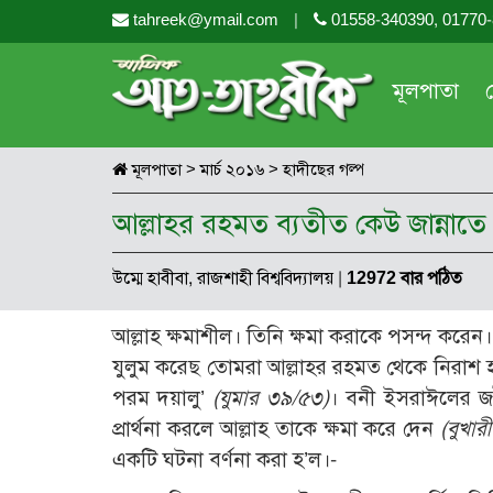
tahreek@ymail.com
|
01558-340390, 01770
মূলপাতা
মূলপাতা
>
মার্চ ২০১৬
>
হাদীছের গল্প
আল্লাহর রহমত ব্যতীত কেউ জান্নাতে
উম্মে হাবীবা, রাজশাহী বিশ্ববিদ্যালয়
|
12972 বার পঠিত
আল্লাহ ক্ষমাশীল। তিনি ক্ষমা করাকে পসন্দ করেন।
যুলুম করেছ তোমরা আল্লাহর রহমত থেকে নিরাশ হ
পরম দয়ালু’
(যুমার ৩৯/৫৩)
। বনী ইসরাঈলের জনৈক
প্রার্থনা করলে আল্লাহ তাকে ক্ষমা করে দেন
(বুখা
একটি ঘটনা বর্ণনা করা হ’ল।-