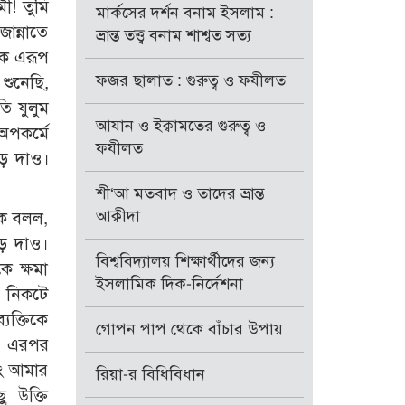
ী! তুমি
মার্কসের দর্শন বনাম ইসলাম :
ান্নাতে
ভ্রান্ত তত্ত্ব বনাম শাশ্বত সত্য
কে এরূপ
ফজর ছালাত : গুরুত্ব ও ফযীলত
শুনেছি,
ি যুলুম
আযান ও ইক্বামতের গুরুত্ব ও
অপকর্মে
ফযীলত
ড়ে দাও।
শী‘আ মতবাদ ও তাদের ভ্রান্ত
আক্বীদা
কে বলল,
ে দাও।
বিশ্ববিদ্যালয় শিক্ষার্থীদের জন্য
 ক্ষমা
ইসলামিক দিক-নির্দেশনা
 নিকটে
যক্তিকে
গোপন পাপ থেকে বাঁচার উপায়
ে? এরপর
ং আমার
রিয়া-র বিধিবিধান
ু উক্তি