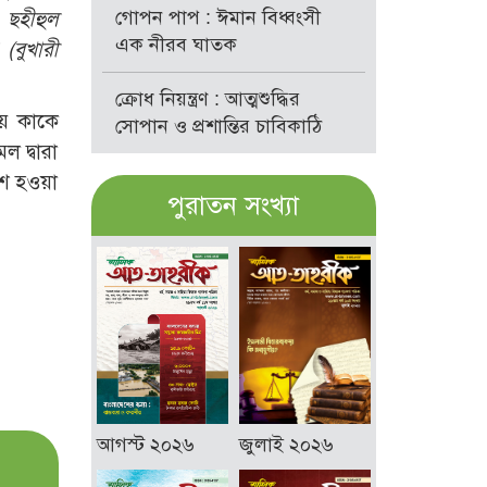
গোপন পাপ : ঈমান বিধ্বংসী
 ছহীহুল
এক নীরব ঘাতক
’
(বুখারী
ক্রোধ নিয়ন্ত্রণ : আত্মশুদ্ধির
ায় কাকে
সোপান ও প্রশান্তির চাবিকাঠি
 দ্বারা
াশ হওয়া
পুরাতন সংখ্যা
আগস্ট ২০২৬
জুলাই ২০২৬