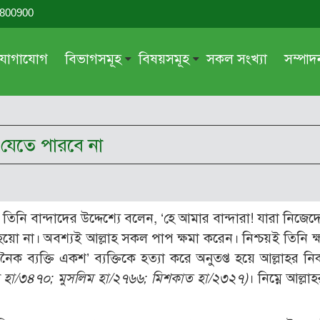
-800900
যোগাযোগ
বিভাগসমূহ
বিষয়সমূহ
সকল সংখ্যা
সম্পা
সম্পাদকীয়
জায়েয-নাজায়েয
গ্রন্থ পর্যালোচনা
আক্বীদা বা বিশ্বাস
 যেতে পারবে না
দরসে কুরআন
শিক্ষা ও সংস্কৃতি
দরসে হাদীছ
নারী সমাজ
প্রবন্ধ সমুহ
আত্মশুদ্ধি
 তিনি বান্দাদের উদ্দেশ্যে বলেন, ‘হে আমার বান্দারা! যারা নিজ
সাময়িক প্রসঙ্গ
পরকাল
য়ো না। অবশ্যই আল্লাহ সকল পাপ ক্ষমা করেন। নিশ্চয়ই তিনি ক্
সময়ের ভাবনা
নীতি-নৈতিকতা
 ব্যক্তি একশ’ ব্যক্তিকে হত্যা করে অনুতপ্ত হয়ে আল্লাহর নিক
রী হা/৩৪৭০; মুসলিম হা/২৭৬৬; মিশকাত হা/২৩২৭)
। নিম্নে আল্লাহ
মহিলা অঙ্গন
তারবিয়াত
আরও
আরও