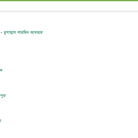
 -
মুসাম্মাৎ শারমিন আখতার
াদ
পুর
র