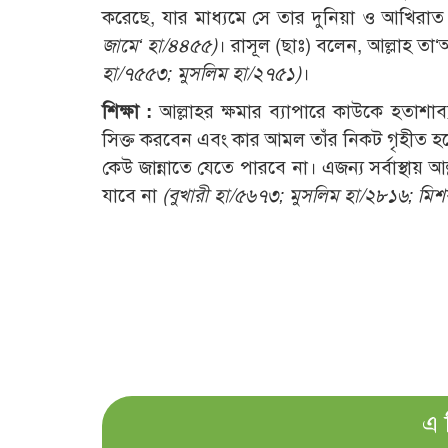
করেছে, যার মাধ্যমে সে তার দুনিয়া ও আখির
জামে‘ হা/৪৪৫৫)
। রাসূল (ছাঃ) বলেন, আল্লাহ 
হা/৭৫৫৩; মুসলিম হা/২৭৫১)
।
শিক্ষা :
আল্লাহর ক্ষমার ব্যাপারে কাউকে হতাশা
সিক্ত করবেন এবং কার আমল তাঁর নিকট গৃহীত হব
কেউ জান্নাতে যেতে পারবে না। এজন্য সর্বাস্থ
যাবে না
(বুখারী হা/৫৬৭৩; মুসলিম হা/২৮১৬; মি
এ 