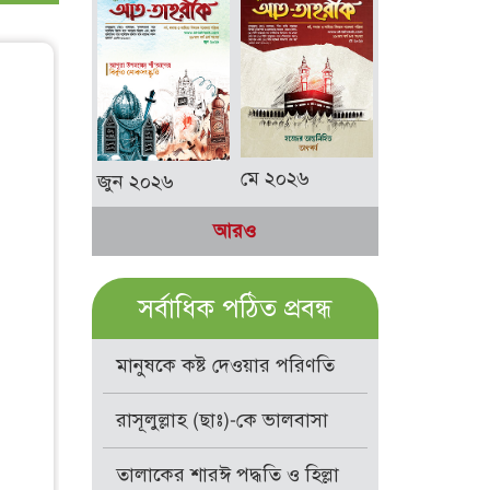
মে ২০২৬
জুন ২০২৬
আরও
সর্বাধিক পঠিত প্রবন্ধ
মানুষকে কষ্ট দেওয়ার পরিণতি
রাসূলুল্লাহ (ছাঃ)-কে ভালবাসা
তালাকের শারঈ পদ্ধতি ও হিল্লা