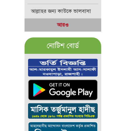
আল্লাহর জন্য কাউকে ভালবাসা
আরও
নোটিশ বোর্ড