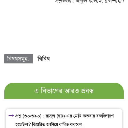
প্রশ্নকারী :
আবুল কালাম, রাজশাহী।
বিষয়সমূহ:
বিবিধ
এ বিভাগের আরও প্রবন্ধ
প্রশ্ন (৩০/৩৯০) : রাসূল (ছাঃ)-এর মোট কতবার বক্ষবিদারণ
হয়েছিল? বিস্তারিত জানিয়ে বাধিত করবেন।