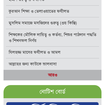
কুরআন শিক্ষা ও তেলাওয়াতের ফযীলত
মুসলিম সমাজে মসজিদের গুরুত্ব (৩য় কিস্তি)
শিক্ষকের মৌলিক দায়িত্ব ও কর্তব্য, শিশুর পাঠদান পদ্ধতি
ও শিখনফল নির্ণয়
যিলহজ্জ মাসের ফযীলত ও আমল
আল্লাহর জন্য কাউকে ভালবাসা
আরও
নোটিশ বোর্ড