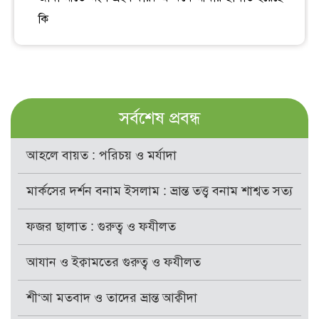
কি
সর্বশেষ প্রবন্ধ
আহলে বায়ত : পরিচয় ও মর্যাদা
মার্কসের দর্শন বনাম ইসলাম : ভ্রান্ত তত্ত্ব বনাম শাশ্বত সত্য
ফজর ছালাত : গুরুত্ব ও ফযীলত
আযান ও ইক্বামতের গুরুত্ব ও ফযীলত
শী‘আ মতবাদ ও তাদের ভ্রান্ত আক্বীদা