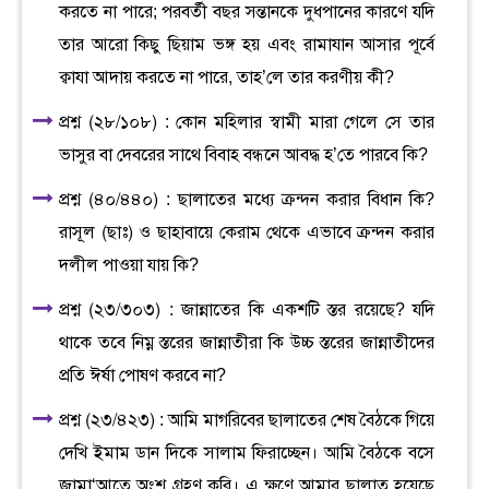
করতে না পারে; পরবর্তী বছর সন্তানকে দুধপানের কারণে যদি
তার আরো কিছু ছিয়াম ভঙ্গ হয় এবং রামাযান আসার পূর্বে
ক্বাযা আদায় করতে না পারে, তাহ’লে তার করণীয় কী?
প্রশ্ন (২৮/১০৮) : কোন মহিলার স্বামী মারা গেলে সে তার
ভাসুর বা দেবরের সাথে বিবাহ বন্ধনে আবদ্ধ হ’তে পারবে কি?
প্রশ্ন (৪০/৪৪০) : ছালাতের মধ্যে ক্রন্দন করার বিধান কি?
রাসূল (ছাঃ) ও ছাহাবায়ে কেরাম থেকে এভাবে ক্রন্দন করার
দলীল পাওয়া যায় কি?
প্রশ্ন (২৩/৩০৩) : জান্নাতের কি একশটি স্তর রয়েছে? যদি
থাকে তবে নিম্ন স্তরের জান্নাতীরা কি উচ্চ স্তরের জান্নাতীদের
প্রতি ঈর্ষা পোষণ করবে না?
প্রশ্ন (২৩/৪২৩) : আমি মাগরিবের ছালাতের শেষ বৈঠকে গিয়ে
দেখি ইমাম ডান দিকে সালাম ফিরাচ্ছেন। আমি বৈঠকে বসে
জামা‘আতে অংশ গ্রহণ করি। এ ক্ষণে আমার ছালাত হয়েছে