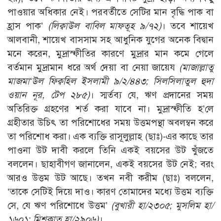
পাওয়ার অধিকার নেই। পরবর্তীতে সেটির মান বৃদ্ধি পাক বা
হ্রাস পাক’
(লিক্বাউল বাবিল মাফতূহ ৯/৭২)
। তবে শায়েখ
আলবানী, শায়েখ বাসসাম সহ আধুনিক যুগের অনেক বিদ্বান
মনে করেন, মুদ্রাস্ফীতির কারণে মুদ্রার মান কমে গেলে
বর্তমান মুদ্রামান ধরে অর্থ দেয়া বা নেয়া জায়েয
(মাজাল্লাতু
মাজমা‘উল ফিক্বহিল ইসলামী ৯/২/৪৪৩; সিলসিলাতুল হুদা
ওয়ান নূর, টেপ ২৮৫)
। স্মর্তব্য যে, ঋণ প্রদানের সময়
অতিরিক্ত গ্রহণের শর্ত করা যাবে না। মুদ্রাস্ফীতি হ’লে
গ্রহীতার উচিৎ তা পরিশোধের সময় উত্তমপন্থা অবলম্বন করে
তা পরিশোধ করা। এক ব্যক্তি রাসূলুল্লাহ (ছাঃ)-এর কাছে তার
পাওনা উট দাবী করলে তিনি একই বয়সের উট খুঁজতে
বললেন। ছাহাবীগণ জানালেন, একই বয়সের উট নেই; বরং
আরও উত্তম উট আছে। তখন নবী করীম (ছাঃ) বললেন,
‘তাকে সেটিই দিয়ে দাও। কারণ তোমাদের মধ্যে উত্তম ব্যক্তি
সে, যে ঋণ পরিশোধে উত্তম’
(বুখারী হা/২৩০৫; মুসলিম হা/
১৬০১; মিশকাত হা/২৯০৬)
।