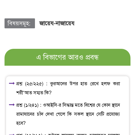
বিষয়সমূহ:
জায়েয-নাজায়েয
এ বিভাগের আরও প্রবন্ধ
প্রশ্ন (২৫/২২৫) : কুরআনের উপর হাত রেখে হলফ করা
শরী‘আত সম্মত কি?
প্রশ্ন (১/২৪১) : ওআইসি-র সিদ্ধান্ত মতে বিশ্বের যে কোন স্থানে
রামাযানের চাঁদ দেখা গেলে কি সকল স্থানে সেটি প্রযোজ্য
হবে?