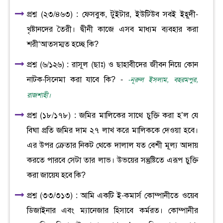
প্রশ্ন (২৩/৪৬৩) : ফেসবুক, টুইটার, ইউটিউব সবই ইহূদী-
খৃষ্টানদের তৈরী। দ্বীনী কাজে এসব মাধ্যম ব্যবহার করা
শরী‘আতসম্মত হচ্ছে কি?
প্রশ্ন (৬/১২৬) : রাসূল (ছাঃ) ও ছাহাবীদের জীবন নিয়ে কোন
নাটক-সিনেমা করা যাবে কি? -
-নূরুল ইসলাম, বহরমপুর,
রাজশাহী।
প্রশ্ন (১৮/১৭৮) : জমির মালিকের সাথে চুক্তি করা হ’ল যে
বিঘা প্রতি জমির দাম ২৭ লাখ করে মালিককে দেওয়া হবে।
এর উপর ক্রেতার নিকট থেকে দালাল যত বেশী মূল্য আদায়
করতে পারবে সেটা তার লাভ। উভয়ের সন্তুষ্টিতে এরূপ চুক্তি
করা জায়েয হবে কি?
প্রশ্ন (৩৩/৩১৩) : আমি একটি ই-কমার্স কোম্পানীতে ওয়েব
ডিজাইনার এবং ম্যানেজার হিসাবে কর্মরত। কোম্পানীর