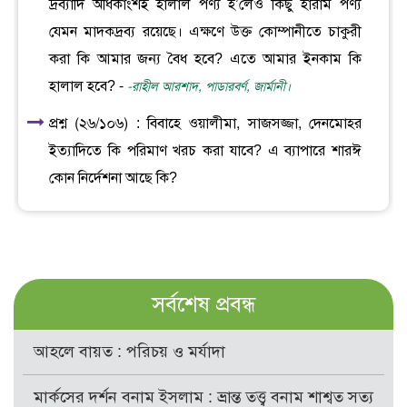
দ্রব্যাদি অধিকাংশই হালাল পণ্য হ’লেও কিছু হারাম পণ্য
যেমন মাদকদ্রব্য রয়েছে। এক্ষণে উক্ত কোম্পানীতে চাকুরী
করা কি আমার জন্য বৈধ হবে? এতে আমার ইনকাম কি
হালাল হবে? -
-রাহীল আরশাদ, পাডারবর্ণ, জার্মানী।
প্রশ্ন (২৬/১০৬) : বিবাহে ওয়ালীমা, সাজসজ্জা, দেনমোহর
ইত্যাদিতে কি পরিমাণ খরচ করা যাবে? এ ব্যাপারে শারঈ
কোন নির্দেশনা আছে কি?
সর্বশেষ প্রবন্ধ
আহলে বায়ত : পরিচয় ও মর্যাদা
মার্কসের দর্শন বনাম ইসলাম : ভ্রান্ত তত্ত্ব বনাম শাশ্বত সত্য