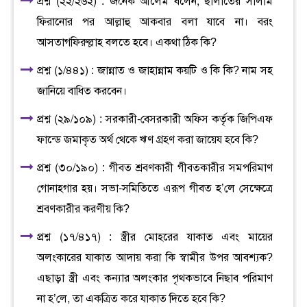
প্রশ্ন (২২/২৬২) : জনৈক আলেম বলেন, ছালাতের সালাম
ফিরানোর পর আল্লাহু আকবার বলা যাবে না। বরং
আসতাগফিরুল্লাহ বলতে হবে। একথা ঠিক কি?
প্রশ্ন (১/৪৪১) : জান্নাত ও জাহান্নাম কয়টি ও কি কি? নাম সহ
জানিয়ে বাধিত করবেন।
প্রশ্ন (২৯/১০৯) : সরকারী-বেসরকারী অফিস কর্তৃক জিপিএফ
ফান্ডে জমাকৃত অর্থ থেকে ঋণ গ্রহণ করা জায়েয হবে কি?
প্রশ্ন (৩০/১৯০) : গীবত শ্রবণকারী গীবতকারীর সমপরিমাণ
গোনাহগার হয়। সভা-সমিতিতে এরূপ গীবত হ’লে সেক্ষেত্রে
শ্রবণকারীর করণীয় কি?
প্রশ্ন (১৭/৪১৭) : স্ত্রীর মোহরের যাকাত এবং মায়ের
অলংকারের যাকাত আদায় করা কি স্বামীর উপর আবশ্যক?
এছাড়া স্ত্রী এবং কন্যার অলংকার পৃথকভাবে নিছাব পরিমাণ
না হ’লে, তা একত্রিত করে যাকাত দিতে হবে কি?