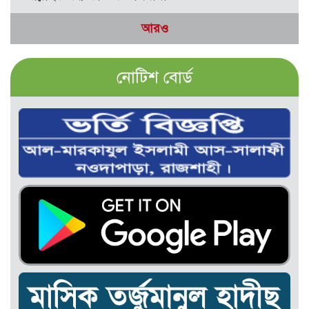
আরও
নোটিশ বোর্ড