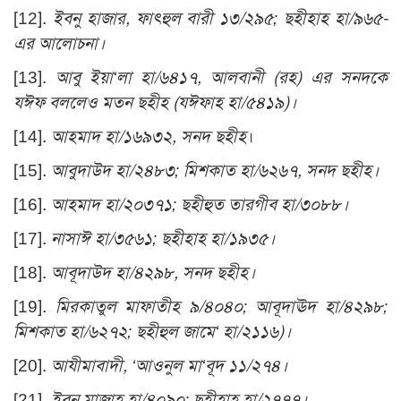
[12]
.
ইবনু হাজার, ফাৎহুল বারী ১৩/২৯৫; ছহীহাহ হা/৯৬৫-
এর আলোচনা।
[13]
.
আবু ইয়া‘লা হা/৬৪১৭, আলবানী (রহ) এর সনদকে
যঈফ বললেও মতন ছহীহ (যঈফাহ হা/৫৪১৯)।
[14]
.
আহমাদ হা/১৬৯৩২, সনদ ছহীহ
।
[15]
.
আবুদাউদ হা/২৪৮৩; মিশকাত হা/৬২৬৭, সনদ ছহীহ।
[16]
.
আহমাদ হা/২০৩৭১; ছহীহুত তারগীব হা/৩০৮৮।
[17]
.
নাসাঈ হা/৩৫৬১; ছহীহাহ হা/১৯৩৫।
[18]
.
আবূদাউদ হা/৪২৯৮, সনদ ছহীহ।
[19]
.
মিরকাতুল মাফাতীহ ৯/৪০৪০; আবূদাঊদ হা/৪২৯৮;
মিশকাত হা/৬২৭২; ছহীহুল জামে‘ হা/২১১৬)।
[20]
.
আযীমাবাদী, ‘আওনুল মা‘বূদ ১১/২৭৪।
[21]
.
ইবনু মাজাহ হা/৪০৯০; ছহীহাহ হা/২৭৭৭।