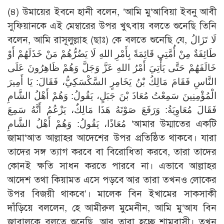
(৪) উমায়ের ইবনে হানী বলেন, ‘আমি মু‘আবিয়া ইবনু আবী
সুফিয়ানকে এই মেম্বারের উপর খুৎবায় বলতে শুনেছি তিনি
বলেন, আমি রাসূলুল্লাহ (ছাঃ) কে বলতে শুনেছি যে, لَا تَزَالُ
طَائِفَةٌ مِنْ أُمَّتِي قَائِمَةً بِأَمْرِ اللهِ لَا يَضُرُّهُمْ مَنْ خَذَلَهُمْ أَوْ
خَالَفَهُمْ حَتَّى يَأْتِيَ أَمْرُ اللهِ عَزَّ وَجَلَّ وَهُمْ ظَاهِرُونَ عَلَى
النَّاسِ فَقَامَ مَالِكُ بْنُ يَخَامِرٍ السَّكْسَكِيُّ، فَقَالَ: يَا أَمِيرَ
الْمُؤْمِنِينَ سَمِعْتُ مُعَاذَ بْنَ جَبَلٍ، يَقُولُ: وَهُمْ أَهْلُ الشَّامِ
فَقَالَ مُعَاوِيَةُ: وَرَفَعَ صَوْتَهُ هَذَا مَالِكٌ، يَزْعُمُ أَنَّهُ سَمِعَ
مُعَاذًا، يَقُولُ: وَهُمْ أَهْلُ الشَّامِ ‘আমার উম্মাতের একটি
জামা‘আত আল্লাহর আদেশের উপর প্রতিষ্ঠিত থাকবে। যারা
তাদের সঙ্গ ত্যাগ করবে বা বিরোধিতা করবে, তারা তাদের
কোনই ক্ষতি সাধন করতে পারবে না। এভাবে আল্লাহর
আদেশ তথা কিয়ামত এসে পড়বে আর তারা তখনও লোকের
উপর বিজয়ী থাকবে’। মালেক বিন ইখামের সাকসাকী
দাঁড়িয়ে বললেন, হে আমীরুল মুমেনীন, আমি মু‘আয বিন
জাবালকে বলতে শুনেছি, আর তারা হচ্ছে শামবাসী। তখন