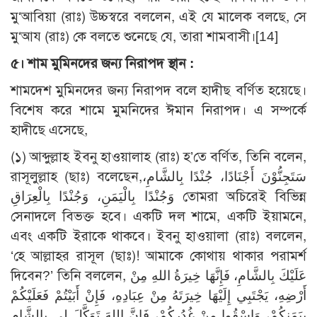
মু‘আবিয়া (রাঃ) উচ্চস্বরে বললেন, এই যে মালেক বলছে, সে
মু‘আয (রাঃ) কে বলতে শুনেছে যে, তারা শামবাসী।
[14]
৫
।
শাম মুমিনদের জন্য নিরাপদ স্থান
:
শামদেশ মুমিনদের জন্য নিরাপদ বলে হাদীছ বর্ণিত হয়েছে।
বিশেষ করে শামে মুমনিদের ঈমান নিরাপদ। এ সম্পর্কে
হাদীছে এসেছে,
(১) আব্দুল্লাহ ইবনু হাওয়ালাহ (রাঃ) হ’তে বর্ণিত, তিনি বলেন,
রাসূলুল্লাহ (ছাঃ) বলেছেন,سَتَجِنُّوْنَ أَجْنَادًا، جُنْدًا بِالشَّامِ،
وَجُنْدًا بِالْيَمَنِ، وَجُنْدًا بِالْعِرَاقِ তোমরা অচিরেই বিভিন্ন
সেনাদলে বিভক্ত হবে। একটি দল শামে, একটি ইয়ামনে,
এবং একটি ইরাকে থাকবে। ইবনু হাওয়ালা (রাঃ) বললেন,
‘হে আল্লাহর রাসূল (ছাঃ)! আমাকে কোথায় থাকার পরামর্শ
দিবেন?’ তিনি বললেন, عَلَيْكَ بِالشَّامِ، فَإِنَّهَا خِيرَةُ اللهِ مِنْ
أَرْضِهِ، يَجْتَبِي إِلَيْهَا خِيرَتَهُ مِنْ عِبَادِهِ، فَإِنْ أَبَيْتُمْ فَعَلَيْكُمْ
بِيَمَنِكُمْ، وَاسْقُوا مِنْ غُدُرِكُمْ، فَإِنَّ اللهَ تَوَكَّلَ لِي بِالشَّامِ