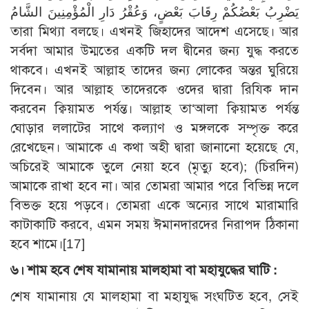
يَضْرِبُ بَعْضُكُمْ رِقَابَ بَعْضٍ، وَعُقْرُ دَارِ الْمُؤْمِنِينَ الشَّامُ
তারা মিথ্যা বলছে। এখনই জিহাদের আদেশ এসেছে। আর
সর্বদা আমার উম্মতের একটি দল দ্বীনের জন্য যুদ্ধ করতে
থাকবে। এখনই আল্লাহ তাদের জন্য লোকের অন্তর ঘুরিয়ে
দিবেন। আর আল্লাহ তাদেরকে ওদের দ্বারা রিযিক দান
করবেন ক্বিয়ামত পর্যন্ত। আল্লাহ তা‘আলা ক্বিয়ামত পর্যন্ত
ঘোড়ার ললাটের সাথে কল্যাণ ও মঙ্গলকে সম্পৃক্ত করে
রেখেছেন। আমাকে এ কথা অহী দ্বারা জানানো হয়েছে যে,
অচিরেই আমাকে তুলে নেয়া হবে (মৃত্যু হবে); (চিরদিন)
আমাকে রাখা হবে না। আর তোমরা আমার পরে বিভিন্ন দলে
বিভক্ত হয়ে পড়বে। তোমরা একে অন্যের সাথে মারামারি
কাটাকাটি করবে, এমন সময় ঈমানদারদের নিরাপদ ঠিকানা
হবে শামে।
[17]
৬
।
শাম হবে শেষ যামানায় মালহামা বা মহাযুদ্ধের ঘাটি :
শেষ যামানায় যে মালহামা বা মহাযুদ্ধ সংঘটিত হবে, সেই