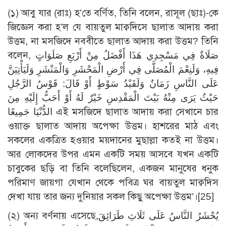
(১) আবু যার (রাঃ) হ’তে বর্ণিত, তিনি বলেন, রাসূল (ছাঃ)-কে
জিজ্ঞেস করা হ’ল যে বায়তুল মাক্বদিসে ছালাত আদায় করা
উত্তম, না মসজিদে নববীতে ছালাত আদায় করা উত্তম? তিনি
বলেন, صَلَاةٌ فِي مَسْجِدِي هَذَا أَفْضَلُ مِنْ أَرْبَعِ صَلَوَاتٍ
فِيهِ، وَلَنِعْمَ الْمُصَلَّى فِي أَرْضِ الْمَحْشَرِ وَالْمَنْشَرِ وَلَيَأْتِيَنَّ
عَلَى النَّاسِ زَمَانٌ وَلَقَيْدُ سَوْطٍ أَوْ قَالَ: قَوْسُ الرَّجُلِ
حَيْثُ يَرَى مِنْهُ بَيْتَ الْمَقْدِسِ خَيْرٌ لَهُ أَوْ أَحَبُّ إِلَيْهِ مِنَ
الدُّنْيَا جَمِيعًا এই মসজিদে ছালাত আদায় করা সেখানে চার
ওয়াক্ত ছালাত আদায় অপেক্ষা উত্তম। হাশরের মাঠ এবং
সকলের একত্রিত হওয়ার ময়দানের মুছাল্লা কতই না উত্তম।
আর লোকদের উপর এমন একটি সময় আসবে যখন একটি
চাবুকের ছড়ি বা তিনি বলেছিলেন, একজন মানুষের ধনুক
পরিমাণ জায়গা যেখান থেকে পবিত্র ঘর বায়তুল মাক্বদিস
দেখা যায় তার জন্য দুনিয়ার সকল কিছু অপেক্ষা উত্তম’।
[25]
(২) অন্য বর্ণনায় এসেছে,يُحْشَرُ النَّاسُ عَلَى ثَلَاثِ طَرَائِقَ