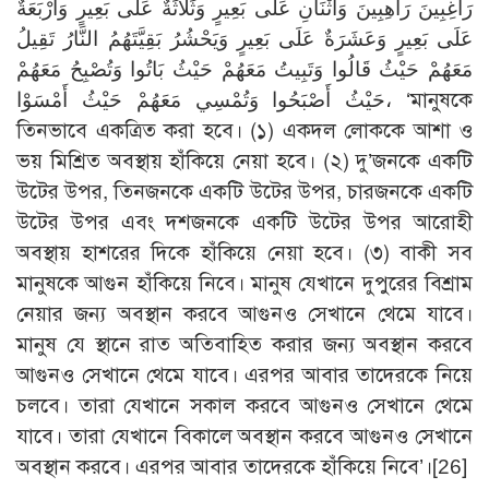
رَاغِبِينَ رَاهِبِينَ وَاثْنَانِ عَلَى بَعِيرٍ وَثَلَاثَةٌ عَلَى بَعِيرٍ وَأَرْبَعَةٌ
عَلَى بَعِيرٍ وَعَشَرَةٌ عَلَى بَعِيرٍ وَيَحْشُرُ بَقِيَّتَهُمُ النَّارُ تَقِيلُ
مَعَهُمْ حَيْثُ قَالُوا وَتَبِيتُ مَعَهُمْ حَيْثُ بَاتُوا وَتُصْبِحُ مَعَهُمْ
حَيْثُ أَصْبَحُوا وَتُمْسِي مَعَهُمْ حَيْثُ أَمْسَوْا، ‘মানুষকে
তিনভাবে একত্রিত করা হবে। (১) একদল লোককে আশা ও
ভয় মিশ্রিত অবস্থায় হাঁকিয়ে নেয়া হবে। (২) দু’জনকে একটি
উটের উপর, তিনজনকে একটি উটের উপর, চারজনকে একটি
উটের উপর এবং দশজনকে একটি উটের উপর আরোহী
অবস্থায় হাশরের দিকে হাঁকিয়ে নেয়া হবে। (৩) বাকী সব
মানুষকে আগুন হাঁকিয়ে নিবে। মানুষ যেখানে দুপুরের বিশ্রাম
নেয়ার জন্য অবস্থান করবে আগুনও সেখানে থেমে যাবে।
মানুষ যে স্থানে রাত অতিবাহিত করার জন্য অবস্থান করবে
আগুনও সেখানে থেমে যাবে। এরপর আবার তাদেরকে নিয়ে
চলবে। তারা যেখানে সকাল করবে আগুনও সেখানে থেমে
যাবে। তারা যেখানে বিকালে অবস্থান করবে আগুনও সেখানে
অবস্থান করবে। এরপর আবার তাদেরকে হাঁকিয়ে নিবে’।
[26]