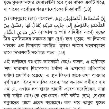
যুদ্ধে মুসলমানদের সেনাছাউনী হবে গূতা নামক একটি শহর,
যা শামের সর্বোত্তম শহর দামেশকের নিকটবর্তী।
[18]
(১) রাসূলুল্লাহ (ছাঃ) বলেছেন, إِنَّ فُسْطَاطَ الْمُسْلِمِيْنَ يَوْمَ
الْمَلْحَمَةِ بِالْغُوْطَةِ إِلَى جَانِبِ مَدِيْنَةٍ يُقَالُ لَهَا دِمَشْقُ مِنْ
خَيْرِ مَدَائِنِ الشَّامِ (দাজ্জাল ও তার বাহিনীর সাথে) যুদ্ধের
দিন মুসলিমদের সমবেত স্থান (দুর্গ) হবে গূত্বাহ। তা দিমাশ্ক
শহরের এক কিনারায় অবস্থিত। মূলতঃ শামের শহরসমূহের
মাঝে দিমাশকই সর্বোত্তম শহর’।
[19]
এই হাদীছের ব্যাখ্যায় আলকামী (রহঃ) বলেন, এ হাদীছের
শেষ যামানায় দিমাশকের মর্যাদা ও তথাকার অধিবাসীর
মর্যাদা প্রমাণিত হয়েছে। এ স্থান ফিৎনা থেকে রক্ষা পাওয়ার
দুর্গ স্বরূপ। ইবনু আসাকির বলেন, ‘এর অন্যতম ফযীলত হ’ল
এই যে, এখানে দশ হাযার ছাহাবী প্রবেশ করেছিলেন, যারা
নবী করীম (ছাঃ)-কে দেখেছেন। নবী করীম (ছাঃ) সেখানে
নবুঅতের আগে প্রবেশ করেছেন। আর পরে তাবুক যুদ্ধের