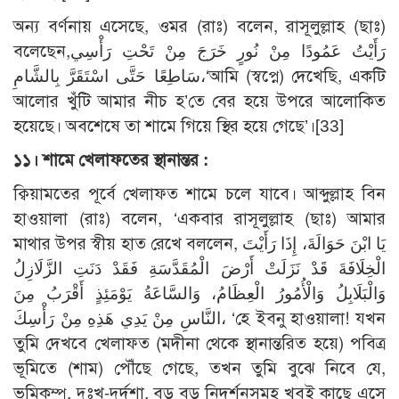
অন্য বর্ণনায় এসেছে, ওমর (রাঃ) বলেন, রাসূলুল্লাহ (ছাঃ)
বলেছেন,رَأَيْتُ عَمُودًا مِنْ نُورٍ خَرَجَ مِنْ تَحْتِ رَأْسِي
سَاطِعًا حَتَّى اسْتَقَرَّ بِالشَّامِ،‘আমি (স্বপ্নে) দেখেছি, একটি
আলোর খুঁটি আমার নীচ হ’তে বের হয়ে উপরে আলোকিত
হয়েছে। অবশেষে তা শামে গিয়ে স্থির হয়ে গেছে’।
[33]
১১। শামে খেলাফতের স্থানান্তর :
ক্বিয়ামতের পূর্বে খেলাফত শামে চলে যাবে। আব্দুল্লাহ বিন
হাওয়ালা (রাঃ) বলেন, ‘একবার রাসূলুল্লাহ (ছাঃ) আমার
মাথার উপর স্বীয় হাত রেখে বললেন, يَا ابْنَ حَوَالَةَ، إِذَا رَأَيْتَ
الْخِلَافَةَ قَدْ نَزَلَتْ أَرْضَ الْمُقَدَّسَةِ فَقَدْ دَنَتِ الزَّلَازِلُ
وَالْبَلَابِلُ وَالْأُمُورُ الْعِظَامُ، وَالسَّاعَةُ يَوْمَئِذٍ أَقْرَبُ مِنَ
النَّاسِ مِنْ يَدِي هَذِهِ مِنْ رَأْسِكَ، ‘হে ইবনু হাওয়ালা! যখন
তুমি দেখবে খেলাফত (মদীনা থেকে স্থানান্তরিত হয়ে) পবিত্র
ভূমিতে (শাম) পৌঁছে গেছে, তখন তুমি বুঝে নিবে যে,
ভূমিকম্প, দুঃখ-দুর্দশা, বড় বড় নিদর্শনসমূহ খুবই কাছে এসে