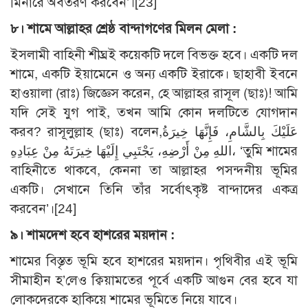
মিনারে অবতরণ করবেন’।
[23]
৮
।
শামে আল্লাহর শ্রেষ্ঠ বান্দাগণের মিলন মেলা :
ইসলামী বাহিনী শীঘ্রই কয়েকটি দলে বিভক্ত হবে। একটি দল
শামে, একটি ইয়ামেনে ও অন্য একটি ইরাকে। ছাহাবী ইবনে
হাওয়ালা (রাঃ) জিজ্ঞেস করেন, হে আল্লাহর রাসূল (ছাঃ)! আমি
যদি সেই যুগ পাই, তখন আমি কোন দলটিতে যোগদান
করব? রাসূলুল্লাহ (ছাঃ) বলেন,عَلَيْكَ بِالشَّامِ، فَإِنَّهَا خِيرَةُ
اللهِ مِنْ أَرْضِهِ، يَجْتَبِي إِلَيْهَا خِيرَتَهُ مِنْ عِبَادِهِ، ‘তুমি শামের
বাহিনীতে থাকবে, কেননা তা আল্লাহর পসন্দনীয় ভূমির
একটি। সেখানে তিনি তাঁর সর্বোৎকৃষ্ট বান্দাদের একত্র
করবেন’।
[24]
৯
।
শামদেশ হবে হাশরের ময়দান :
শামের বিস্তৃত ভূমি হবে হাশরের ময়দান। পৃথিবীর এই ভূমি
সীমাহীন হ’লেও ক্বিয়ামতের পূর্বে একটি আগুন বের হবে যা
লোকদেরকে হাকিয়ে শামের ভূমিতে নিয়ে যাবে।