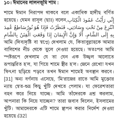
১০
।
ঈমানের লালনভূমি শাম :
শামে ঈমান নিরাপদ থাকবে বলে একাধিক হাদীছ বর্ণিত
হয়েছে। যেমন রাসূল (ছাঃ) বলেন,إِنِّي رَأَيْتُ عَمُودَ الْكِتَابِ
انْتُزِعَ مِنْ تَحْتِ وِسَادَتِي، فَنَظَرْتُ فَإِذَا هُوَ نُورٌسَاطِعٌ عُمِدَ
بِهِ إِلَى الشَّامِ، أَلَا وَإِنَّ الْإِيمَانَ إِذَا وَقَعَتِ الْفِتَنُ بِالشَّامِ
আমি (দিব্যদৃষ্টি বা স্বপ্নে) দেখলাম যে, কিতাবুল্লাহকে আমার
বালিশের নীচ থেকে তুলে নেওয়া হয়েছে। অতঃপর আমি
স্পষ্টরূপে দেখলাম যে তা যেন এক উজ্জ্বল আলোতে
রূপান্তরিত হ’ল, যা গিয়ে শামে স্থীর হ’ল। জেনে রেখো! যখন
ফিৎনা ছড়িয়ে পড়বে তখন ঈমান শামেই অবস্থান করবে।
[31]
অন্য বর্ণনায় এসেছে, ‘মি‘রাজের রাতে আমি মুক্তোর
ন্যায় স্বেত-শুভ্র কিছু খুঁটি দেখতে পেলাম। যা ফেরেশতারা
বহন করে নিয়ে যাচ্ছে। আমি তাঁদেরকে প্রশ্ন করলাম,
আপনারা কি নিয়ে যাচ্ছেন? তারা জবাব দিলেন, ইসলামের
খুঁটি। আমাদেরকে এটি শামে স্থাপন করার নির্দেশ দেওয়া
হয়েছে।
[32]