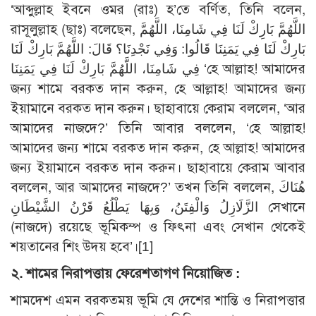
‘আব্দুল্লাহ ইবনে ওমর (রাঃ) হ’তে বর্ণিত, তিনি বলেন,
রাসূলুল্লাহ (ছাঃ) বলেছেন, اللَّهُمَّ بَارِكْ لَنَا فِي شَامِنَا، اللَّهُمَّ
بَارِكْ لَنَا فِي يَمَنِنَا قَالُوا: وَفِي نَجْدِنَا؟ قَالَ: اللَّهُمَّ بَارِكْ لَنَا
فِي شَامِنَا، اللَّهُمَّ بَارِكْ لَنَا فِي يَمَنِنَا ‘হে আল্লাহ! আমাদের
জন্য শামে বরকত দান করুন, হে আল্লাহ! আমাদের জন্য
ইয়ামানে বরকত দান করুন। ছাহাবায়ে কেরাম বললেন, ‘আর
আমাদের নাজদে?’ তিনি আবার বললেন, ‘হে আল্লাহ!
আমাদের জন্য শামে বরকত দান করুন, হে আল্লাহ! আমাদের
জন্য ইয়ামানে বরকত দান করুন। ছাহাবায়ে কেরাম আবার
বললেন, আর আমাদের নাজদে?’ তখন তিনি বললেন, هُنَاكَ
الزَّلَازِلُ وَالْفِتَنُ، وَبِهَا يَطْلُعُ قَرْنُ الشَّيْطَانِ সেখানে
(নাজদে) রয়েছে ভূমিকম্প ও ফিৎনা এবং সেখান থেকেই
শয়তানের শিং উদয় হবে’।
[1]
২. শামের নিরাপত্তায় ফেরেশতাগণ নিয়োজিত :
শামদেশ এমন বরকতময় ভূমি যে দেশের শান্তি ও নিরাপত্তার