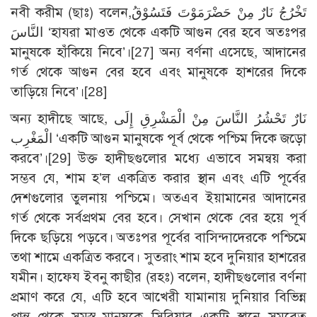
নবী করীম (ছাঃ) বলেন,تَخْرُجُ نَارٌ مِنْ حَضْرَمَوْتَ فَتَسُوْقُ
النَّاسَ ‘হাযরা মাওত থেকে একটি আগুন বের হবে অতঃপর
মানুষকে হাঁকিয়ে নিবে’।
[27]
অন্য বর্ণনা এসেছে, আদানের
গর্ত থেকে আগুন বের হবে এবং মানুষকে হাশরের দিকে
তাড়িয়ে নিবে’।
[28]
অন্য হাদীছে আছে, نَارٌ تَحْشُرُ النَّاسَ مِنْ الْمَشْرِقِ إِلَى
الْمَغْرِب ‘একটি আগুন মানুষকে পূর্ব থেকে পশ্চিম দিকে জড়ো
করবে’।
[29]
উক্ত হাদীছগুলোর মধ্যে এভাবে সমন্বয় করা
সম্ভব যে, শাম হ’ল একত্রিত করার স্থান এবং এটি পূর্বের
দেশগুলোর তুলনায় পশ্চিমে। অতএব ইয়ামানের আদানের
গর্ত থেকে সর্বপ্রথম বের হবে। সেখান থেকে বের হয়ে পূর্ব
দিকে ছড়িয়ে পড়বে। অতঃপর পূর্বের বাসিন্দাদেরকে পশ্চিমে
তথা শামে একত্রিত করবে। সুতরাং শাম হবে দুনিয়ার হাশরের
যমীন। হাফেয ইবনু কাছীর (রহঃ) বলেন, হাদীছগুলোর বর্ণনা
প্রমাণ করে যে, এটি হবে আখেরী যামানায় দুনিয়ার বিভিন্ন
প্রান্ত থেকে সমস্ত মানুষকে সিরিয়ার একটি স্থানে সমবেত