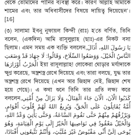
থেকে তোমাদের পানির ব্যবস্থা করে। কারণ আল্লাহ আমাকে
শামের এবং তার অধিবাসীদের বিষয়ে দায়িত্ব দিয়েছেন’।
[16]
(৩) সালামা ইবনু নুফায়ল কিন্দী (রাঃ) হ’তে বর্ণিত, তিনি
বলেন, (একদিন) আমি রাসূলুল্লাহ (ছাঃ)-এর নিকট বসা
ছিলাম। এমন সময় এক ব্যক্তি বললেন,يَا رَسُولَ اللهِ، أَذَالَ
النَّاسُ الْخَيْلَ، وَوَضَعُوا السِّلَاحَ، وَقَالُوا: لَا جِهَادَ قَدْ وَضَعَتِ
الْحَرْبُ أَوْزَارَهَا ইয়া রাসূলাল্লাহ! লোকেরা ঘোড়ার মর্যাদাকে
ক্ষুণ্ণ করেছে, অস্ত্রশস্ত্র রেখে দিয়েছে এবং তারা বলছে, যুদ্ধ তার
অস্ত্রশস্ত্র রেখে দিয়েছে (এখন আর জিহাদ নেই, জিহাদ শেষ
হয়ে গেছে)। এ কথা শুনে তিনি তার প্রতি লক্ষ্য করে
বললেন,كَذَبُوا الْآنَ، الْآنَ جَاءَ الْقِتَالُ، وَلَا يَزَالُ مِنْ أُمَّتِي
أُمَّةٌ يُقَاتِلُونَ عَلَى الْحَقِّ، وَيُزِيغُ اللهُ لَهُمْ قُلُوبَ أَقْوَامٍ،
وَيَرْزُقُهُمْ مِنْهُمْ حَتَّى تَقُومَ السَّاعَةُ، وَحَتَّى يَأْتِيَ وَعْدُ اللهِ،
وَالْخَيْلُ مَعْقُودٌ فِي نَوَاصِيهَا الْخَيْرُ إِلَى يَوْمِ الْقِيَامَةِ، وَهُوَ
يُوحَى إِلَيَّ أَنِّي مَقْبُوضٌ غَيْرَ مُلَبَّثٍ، وَأَنْتُمْ تَتَّبِعُونِي أَفْنَادًا،