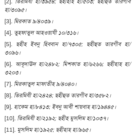
[2]
.
তিরমিযী হা/৩৯৫৪; ছহীহাহ হা/৫০৩; ছহীহুত তারগীব
হা/৩০৯৫।
[3]
.
মিরকাত ৯/৪০৩৯।
[4]
.
তুহফাতুল আহওয়াযী ১০/৩১৬।
[5]
.
ছহীহ ইবনু হিববান হা/৭৩০৫; ছহীহুত তারগীব হা/
৩০৯৬।
[6]
.
আবূদাঊদ হা/২৪৮২; মিশকাত হা/৬২৬৬; ছহীহাহ হা/
৩২০৩।
[7]
.
মিরকাতুল মাফাতীহ ৯/৪০৪০।
[8]
.
তিরমিযী হা/২৪২৪; ছহীহুত তারগীব হা/৩৫৮২।
[9]
.
হাকেম হা/৮৪১৩; ইবনু আবী শায়বাহ হা/১৯৪৪৫।
[10]
.
তিরমিযী হা/২১৯২; ছহীহ মুসলিম হা/১০৩৭।
[11]
.
মুসলিম হা/১৯২৫; ছহীহাহ হা/৯৬৫।