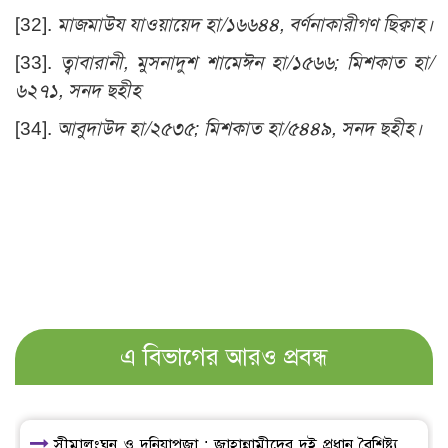
[32]
.
মাজমাউয যাওয়ায়েদ হা/১৬৬৪৪, বর্ণনাকারীগণ ছিক্বাহ।
[33]
.
ত্বাবারানী, মুসনাদুশ শামেঈন হা/১৫৬৬; মিশকাত হা/
৬২৭১, সনদ ছহীহ
[34]
.
আবুদাউদ হা/২৫৩৫; মিশকাত হা/৫৪৪৯, সনদ ছহীহ।
এ বিভাগের আরও প্রবন্ধ
সীমালংঘন ও দুনিয়াপূজা : জাহান্নামীদের দুই প্রধান বৈশিষ্ট্য