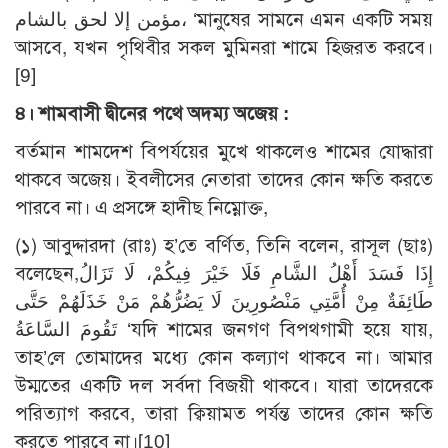
مؤمن إلا لحق بالشام، ‘মানুষের সামনে এমন একটি সময়
আসবে, যখন পৃথিবীর সকল মুমিনরা শামে হিজরত করবে।
[9]
৪। শামবাসী দ্বীনের পথে অদম্য অজেয় :
বর্তমান শামদেশ বিপর্যয়ের মুখে থাকলেও শামের যোদ্ধারা
থাকবে অজেয়। ইবলীসের নেতারা তাদের কোন ক্ষতি করতে
পারবে না। এ প্রসঙ্গে হাদীছ নিম্নোক্ত,
(১) আবুদ্দারদা (রাঃ) হ’তে বর্ণিত, তিনি বলেন, রাসূল (ছাঃ)
বলেছেন,إِذَا فَسَدَ أَهْلُ الشَّامِ فَلَا خَيْرَ فِيكُمْ، لَا تَزَالُ
طَائِفَةٌ مِنْ أُمَّتِي مَنْصُورِينَ لَا يَضُرُّهُمْ مَنْ خَذَلَهُمْ حَتَّى
تَقُومَ السَّاعَةُ ‘যদি শামের জনগণ বিপথগামী হয়ে যায়,
তাহ’লে তোমাদের মধ্যে কোন কল্যাণ থাকবে না। আমার
উম্মতের একটি দল সর্বদা বিজয়ী থাকবে। যারা তাদেরকে
পরিত্যাগ করবে, তারা ক্বিয়ামত পর্যন্ত তাদের কোন ক্ষতি
করতে পারবে না।
[10]