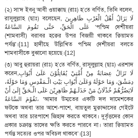
(২) সা‘দ ইবনু আবী ওয়াক্কাছ (রাঃ) হ’তে বর্ণিত, তিনি বলেন,
রাসূলুল্লাহ (ছাঃ) বলেছেন, لَا يَزَالُ أَهْلُ الْغَرْبِ ظَاهِرِينَ
عَلَى الْحَقِّ، حَتَّى تَقُومَ السَّاعَةُ ‘পশ্চিম দেশীয়রা
(শামবাসী) বরাবর হক্বের উপর বিজয়ী থাকবে ক্বিয়ামত
পর্যন্ত’।
[11]
হাদীছে উল্লিখিত পশ্চিম দেশীয়রা বলতে
শামবাসীকে বুঝানো হয়েছে।
[12]
(৩) আবু হুরায়রা (রাঃ) হ’তে বর্ণিত, রাসূলুল্লাহ (ছাঃ) এরশাদ
করেন,لَا تَزَالُ عِصَابَةٌ مِنْ أُمَّتِيْ يُقَاتِلُوْنَ عَلَىٰ أَبْوَابِ
دِمَشْقَ، وَمَا حَوْلَهُ وَعَلَىٰ أَبْوَابِ بَيْتِ الْـمَقْدِسِ وَمَا حَوْلَهُ،
لَايَضُرُّهُمْ خُذْلَانُ مَنْ خَذَلَـهُمْ ظَاهِرِيْنَ عَلَى الْـحَقِّ إِلَىٰ أَنْ
تَقُوْمَ السَّاعَةُ، ‘আমার উম্মতের একটি দল দামেশকের
ফটকে অথবা তার আশে-পাশে, বায়তুল মুক্বাদ্দাসের গেইটে
অথবা তার চারপাশে জিহাদ করতে থাকবে। দুর্বৃত্তদের কোন
প্রকার চক্রান্ত তাদের ক্ষতি করতে পারবে না। তারা ক্বিয়ামত
পর্যন্ত সত্যের ওপর অবিচল থাকবে’।
[13]