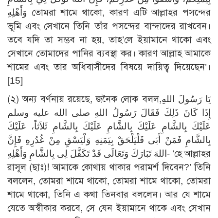
وَأَهْلِهِ তোমরা শামে থাকো, কারণ এটি আল্লাহর পসন্দের
ভূমি এবং সেখানে তিনি তাঁর পসন্দের বান্দাদের রাখবেন।
তবে যদি তা সম্ভব না হয়, তাহ’লে ইয়ামানে থাকো এবং
সেখানে তোমাদের পানির ব্যবস্থা কর। কারণ আল্লাহ আমাকে
শামের এবং তার অধিবাসীদের বিষয়ে দায়িত্ব দিয়েছেন’।
[15]
(২) অন্য বর্ণনায় রয়েছে, জনৈক লোক বলল,يَا رَسُولَ اللهِ
إِذَا كَانَ ذَلِكَ فَقَالَ رَسُولُ اللهِ صلى الله عليه وسلم
عَلَيْكَ بِالشَّامِ عَلَيْكَ بِالشَّامِ عَلَيْكَ بِالشَّامِ ثَلاَثاً، عَلَيْكَ
بِالشَّامِ فَمَنْ أَبَى فَلْيَلْحَقْ بِيَمَنِهِ وَلْيَسْقِ مِنْ غُدُرِهِ فَإِنَّ
اللهَ تَبَارَكَ وَتَعَالَى قَدْ تَكَفَّلَ لِى بِالشَّامِ وَأَهْلِهِ- ‘হে আল্লাহর
রাসূল (ছাঃ)! আমাকে কোথায় থাকার পরামর্শ দিবেন?’ তিনি
বললেন, তোমরা শামে থাকো, তোমরা শামে থাকো, তোমরা
শামে থাকো, তিনি এ কথা তিনবার বললেন। আর যে শামে
যেতে অস্বীকার করবে, সে যেন ইয়ামানে থাকে এবং সেখান