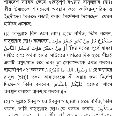
শামদেশ সার্বিক ক্ষেত্রে গুরুত্বপূর্ণ হওয়ায় রাসূলুল্লাহ (ছাঃ)
স্বীয় উম্মতকে শামদেশে অবস্থান করে কাফির-মুশরিক ও
ইহুদীদের বিরুদ্ধে লড়াই করার নির্দেশনা দিয়েছেন। যেমন
হাদীছে এসেছে,
(১) আব্দুল্লাহ বিন ওমর (রাঃ) হ’তে বর্ণিত, তিনি বলেন,
রাসূলুল্লাহ (ছাঃ) বলেছেন,سَيَخْرُجُ نَارٌ مِنْ نَحْوِ حَضْرَ مَوْتَ،
أَوْ مِنْ حَضْرَ مَوْتَ تُحْشَرُ النَّاسُ ‘ক্বিয়ামতের পূর্বে হাযরা
মাউত হ’তে অথবা হাযরা মাউতের সাগরের দিক হ’তে শীঘ্রই
একটি অগ্নুৎপাত হবে এবং তা লোকদেরকে একত্র করবে।
ছাহাবীগণ প্রশ্ন করলেন,يَا رَسُولَ اللهِ مَا تَأْمُرُنَا؟ হে আল্লাহর
রাসূল (ছাঃ)! তখন আমাদেরকে কী করার জন্য নির্দেশ
দিচ্ছেন? তিনি বললেন, عَلَيْكُمْ بِالشَّام তোমরা শামে
অবস্থান করাকে আবশ্যক করবে’।
[5]
(২) আব্দুল্লাহ ইবনু আমর ইবনুল আছ (রাঃ) হ’তে বর্ণিত, তিনি
বলেন, আমি রাসূলুল্লাহ (ছাঃ)-কে বলতে শুনেছি, سَتَكُونُ
هِجْرَةٌ بَعْدَ هِجْرَةٍ، فَخِيَارُ أَهْلِ الْأَرْضِ إِلَى مُهَاجَرِ إِبْرَاهِيمَ