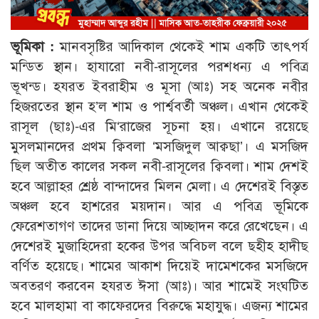
ভূমিকা :
মানবসৃষ্টির আদিকাল থেকেই শাম একটি তাৎপর্য
মন্ডিত স্থান। হাযারো নবী-রাসূলের পরশধন্য এ পবিত্র
ভূখন্ড। হযরত ইবরাহীম ও মূসা (আঃ) সহ অনেক নবীর
হিজরতের স্থান হ’ল শাম ও পার্শ্ববর্তী অঞ্চল। এখান থেকেই
রাসূল (ছাঃ)-এর মি‘রাজের সূচনা হয়। এখানে রয়েছে
মুসলমানদের প্রথম ক্বিবলা ‘মসজিদুল আক্বছা’। এ মসজিদ
ছিল অতীত কালের সকল নবী-রাসূলের ক্বিবলা। শাম দেশই
হবে আল্লাহর শ্রেষ্ঠ বান্দাদের মিলন মেলা। এ দেশেরই বিস্তৃত
অঞ্চল হবে হাশরের ময়দান। আর এ পবিত্র ভূমিকে
ফেরেশতাগণ তাদের ডানা দিয়ে আচ্ছাদন করে রেখেছেন। এ
দেশেরই মুজাহিদেরা হকের উপর অবিচল বলে ছহীহ হাদীছ
বর্ণিত হয়েছে। শামের আকাশ দিয়েই দামেশকের মসজিদে
অবতরণ করবেন হযরত ঈসা (আঃ)। আর শামেই সংঘটিত
হবে মালহামা বা কাফেরদের বিরুদ্ধে মহাযুদ্ধ। এজন্য শামের