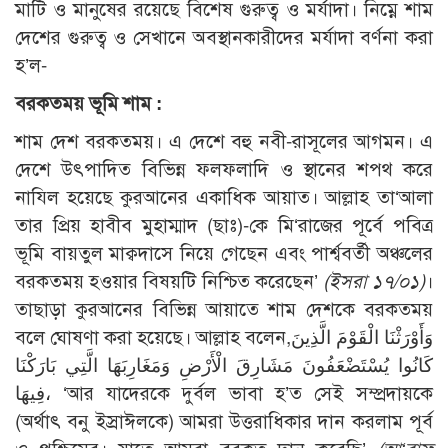
মাটি ও মানুষের রয়েছে বিশেষ গুরুত্ব ও মর্যাদা। নিম্নে শাম
দেশের গুরুত্ব ও সেখানে অবস্থানকারীদের মর্যাদা বর্ণনা করা
হ’ল-
বরকতময় ভূমি শাম :
শাম দেশ বরকতময়। এ দেশে বহু নবী-রাসূলের আগমন। এ
দেশে উৎপাদিত বিভিন্ন ফলফলাদি ও স্থানের শপথ করে
নাযিল হয়েছে কুরআনের একাধিক আয়াত। আল্লাহ তা‘আলা
তার প্রিয় হাবীব মুহাম্মাদ (ছাঃ)-কে মি‘রাজের পূর্বে পবিত্র
ভূমি বায়তুল মাক্বদাসে নিয়ে গেছেন এবং পার্শ্ববর্তী অঞ্চলের
বরকতময় হওয়ার বিষয়টি নিশ্চিত করেছেন’
(ইসরা ১৭/০১)
।
তাছাড়া কুরআনের বিভিন্ন আয়াতে শাম দেশকে বরকতময়
বলে ঘোষণা করা হয়েছে। আল্লাহ বলেন,وَأَوْرَثْنَا الْقَوْمَ الَّذِينَ
كَانُوا يُسْتَضْعَفُونَ مَشَارِقَ الْأَرْضِ وَمَغَارِبَهَا الَّتِي بَارَكْنَا
فِيهَا، ‘আর যাদেরকে দুর্বল ভাবা হ’ত সেই সম্প্রদায়কে
(অর্থাৎ বনু ইস্রাঈলকে) আমরা উত্তরাধিকার দান করলাম পূর্ব