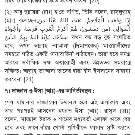
সময় ও মি‘রাজের রাত্রিতে প্রবেশ করেন’।
[20]
(২) আবু হুরায়রা (রাঃ) হ’তে বর্ণিত, তিনি বলেন, রাসূলুল্লাহ
(ছাঃ) বলেছেন,إِذَا وَقَعَتِ الْمَلَاحِمُ، بَعَثَ اللهُ بَعْثًا مِنَ
الْمَوَالِي (من دمشق)، هُمْ أَكْرَمُ الْعَرَبِ فَرَسًا، وَأَجْوَدُهُ
سِلَاحًا، يُؤَيِّدُ اللهُ بِهِمُ الدِّينَ ‘যখন বড় বড় যুদ্ধ সংঘটিত
হবে, তখন আল্লাহ তা‘আলা (দিমাশকের) মাওয়ালীদের
সমন্বয়ে গঠিত একটি সেনাবাহিনী পাঠাবেন। তারা হবে সমগ্র
আরবে সর্বাধিক দক্ষ অশ্বারোহী এবং উন্নততর সমরাস্ত্রে
সজ্জিত। আল্লাহ তা‘আলা তাদের দ্বারা দ্বীন ইসলামের সাহায্য
করবেন’।
[21]
৭
।
দাজ্জাল ও ঈসা (আঃ)-এর আবির্ভাবস্থল :
শেষ যামানায় দাজ্জালের উত্থানও হবে এই এলাকায় এবং
তার পরপরই আসবেন হযরত ঈসা (আঃ)। রাসূল (ছাঃ)
বলেন, ‘দাজ্জাল ইরাক ও শামের মধ্যবর্তী এলাকা থেকে বের
হবে এবং ডানে-বাঁয়ে গোটা পৃথিবীতে ফাসাদ সৃষ্টি করতে