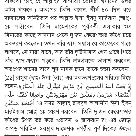
থাকবে। তাই হে আল্লাহর বান্দারা! তোমরা ঈমানের ওপর
অটল থাকবে’। অতঃপর তিনি বলেন, দীর্ঘ ৪০ দিন ধরে
দাজ্জালের অনিষ্টতার পর আল্লাহ ঈসা ইবনু মারিয়াম (আঃ)-
কে পাঠাবেন। তিনি দামেশকের পূর্ববর্তী এলাকার শুভ্র
মিনারের কাছে আসমান থেকে দু’জন ফেরেশতার কাঁধে চড়ে
অবতরণ করবেন। তখন তাঁর শ্বাস-প্রশ্বাস যে কাফেরের গায়ে
লাগবে, সে মারা যাবে, আর তাঁর দৃষ্টিসীমার শেষ প্রান্তে গিয়ে
তাঁর শ্বাস-প্রশ্বাস পড়বে। তিনি দাজ্জালকে তালাশ করবেন,
অতঃপর শামের বাবে লুদ নামক স্থানে তাকে হত্যা করবেন’।
[22]
রাসূল (ছাঃ) ঈসা (আঃ)-এর অবতরণস্থলের পরিচয় দিয়ে
বলেন,إِذْ بَعَثَ اللهُ الْمَسِيحَ ابْنَ مَرْيَمَ فَيَنْزِلُ عِنْدَ الْمَنَارَةِ
الْبَيْضَاءِ شَرْقِيَّ دِمَشْقَ بَيْنَ مَهْرُودَتَيْنِ وَاضِعًا كَفَّيْهِ عَلَى
أَجْنِحَةِ مَلَكَيْنِ ‘এ সময় আল্লাহ রাববুল আলামীন ঈসা ইবনু
মারইয়াম (আঃ)-কে প্রেরণ করবেন। তিনি দু’জন ফেরেশতার
কাঁধের উপর ভর করে ওয়ারস ও জাফরান রং এর জোড়া
কাপড় পরিহিত অবস্থায় দামেশক নগরীর পূর্ব দিকের উজ্জ্বল