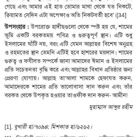
গেছে এবং আমার এই হাত তোমার মাথা থেকে যত নিকটে,
ক্বিয়ামত সেদিন এটা অপেক্ষাও অতি নিকটবর্তী হবে’।
[34]
উপসংহার
:
উপরোক্ত হাদীছগুলো থেকে স্পষ্ট হয় যে, শামের
ভূমি একটি বরকতময় পবিত্র ও গুরুত্বপূর্ণ স্থান। এটি শুধু
ইসলামের ঘাঁটি নয়, বরং এটি যেমন আল্লাহর বিশেষ অনুগ্রহ
ও রহমতের স্থান তেমনি এটিই হবে হাশরের ময়দান। শামের
গুরুত্ব ও ফযীলত সম্পর্কে জানা আমাদের ঈমান ও ইসলামের
প্রতি সচেতনতা বৃদ্ধি করে এবং আল্লাহর বিধান প্রতিষ্ঠার জন্য
প্রেরণা যোগায়। আল্লাহ তা‘আলা শামকে হেফাযত করুন,
আমাদেরকে শামের প্রতি ভালোবাসা দান করুন এবং তাঁর
বরকত থেকে উপকৃত হওয়ার তাওফীক দান করুন- আমীন!
মুহাম্মাদ আব্দুর রহীম
[1]
.
বুখারী হা/৭০৯৪; মিশকাত হা/৬২৬২।