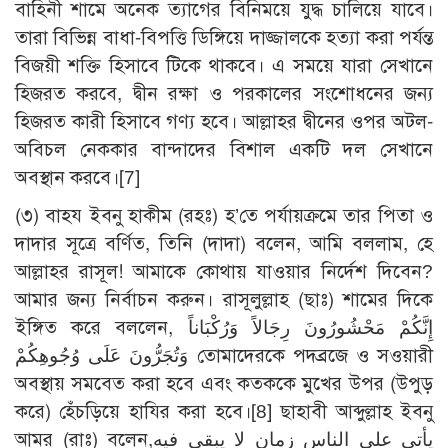
বাহিনী শামে অনেক ত্যাগের বিনিময়ে যুদ্ধ চালিয়ে যাবে।
তারা বিভিন্ন বাধা-বিপত্তি ডিঙ্গিয়ে দাজ্জালকে হত্যা করা পর্যন্ত
বিজয়ী শক্তি হিসাবে টিকে থাকবে। এ সময়ে যারা সেখানে
হিজরত করবে, দ্বীন রক্ষা ও পরকালের সংশোধনের জন্য
হিজরত কারী হিসাবে গণ্য হবে। আল্লাহর দ্বীনের ওপর অটল-
অবিচল নেককার বান্দাদের বিশাল একটি দল সেখানে
অবস্থান করবে।
[7]
(৩) বাহয ইবনু হাকীম (রহঃ) হ’তে পর্যায়ক্রমে তার পিতা ও
দাদার সূত্রে বর্ণিত, তিনি (দাদা) বলেন, আমি বললাম, হে
আল্লাহর রাসূল! আমাকে কোথায় যাওয়ার নির্দেশ দিবেন?
আমার জন্য নির্বাচন করুন। রাসূলুল্লাহ (ছাঃ) শামের দিকে
ইঙ্গিত করে বললেন, إِنَّكُمْ مَحْشُورُونَ رِجَالاً وَرُكْبَاناً
وَتُجَرُّونَ عَلَى وُجُوهِكُمْ তোমাদেরকে পদব্রজে ও সওয়ারী
অবস্থায় সমবেত করা হবে এবং কতককে মুখের উপর (উপুড়
করে) হেঁচড়িয়ে হাযির করা হবে।
[8]
ছাহাবী আব্দুল্লাহ ইবনু
আমর (রাঃ) বলেন,يأتي على الناس زمان لا يبقى فيه