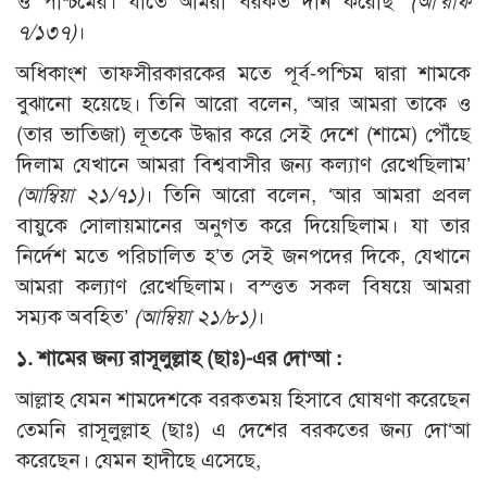
ও পশ্চিমের। যাতে আমরা বরকত দান করেছি’
(আ‘রাফ
৭/১৩৭)
।
অধিকাংশ তাফসীরকারকের মতে পূর্ব-পশ্চিম দ্বারা শামকে
বুঝানো হয়েছে। তিনি আরো বলেন, ‘আর আমরা তাকে ও
(তার ভাতিজা) লূতকে উদ্ধার করে সেই দেশে (শামে) পৌঁছে
দিলাম যেখানে আমরা বিশ্ববাসীর জন্য কল্যাণ রেখেছিলাম’
(আম্বিয়া ২১/৭১)
। তিনি আরো বলেন, ‘আর আমরা প্রবল
বায়ুকে সোলায়মানের অনুগত করে দিয়েছিলাম। যা তার
নির্দেশ মতে পরিচালিত হ’ত সেই জনপদের দিকে, যেখানে
আমরা কল্যাণ রেখেছিলাম। বস্ত্তত সকল বিষয়ে আমরা
সম্যক অবহিত’
(আম্বিয়া ২১/৮১)
।
১. শামের
জন্য
রাসূলুল্লাহ (ছাঃ)-এর দো‘আ :
আল্লাহ যেমন শামদেশকে বরকতময় হিসাবে ঘোষণা করেছেন
তেমনি রাসূলুল্লাহ (ছাঃ) এ দেশের বরকতের জন্য দো‘আ
করেছেন। যেমন হাদীছে এসেছে,