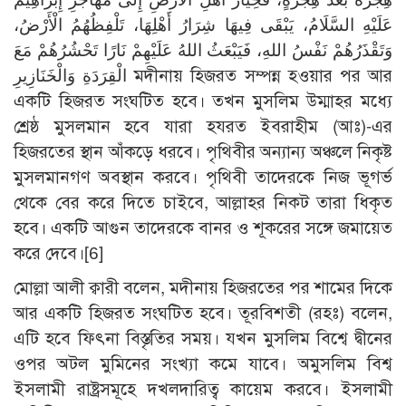
عَلَيْهِ السَّلَامُ، يَبْقَى فِيهَا شِرَارُ أَهْلِهَا، تَلْفِظُهُمُ الْأَرْضُ،
وَتَقْذَرُهُمْ نَفْسُ اللهِ، فَيَبْعَثُ اللهُ عَلَيْهِمْ نَارًا تَحْشُرُهُمْ مَعَ
الْقِرَدَةِ وَالْخَنَازِيرِ মদীনায় হিজরত সম্পন্ন হওয়ার পর আর
একটি হিজরত সংঘটিত হবে। তখন মুসলিম উম্মাহর মধ্যে
শ্রেষ্ঠ মুসলমান হবে যারা হযরত ইবরাহীম (আঃ)-এর
হিজরতের স্থান আঁকড়ে ধরবে। পৃথিবীর অন্যান্য অঞ্চলে নিকৃষ্ট
মুসলমানগণ অবস্থান করবে। পৃথিবী তাদেরকে নিজ ভূগর্ভ
থেকে বের করে দিতে চাইবে, আল্লাহর নিকট তারা ধিকৃত
হবে। একটি আগুন তাদেরকে বানর ও শূকরের সঙ্গে জমায়েত
করে দেবে।
[6]
মোল্লা আলী ক্বারী বলেন, মদীনায় হিজরতের পর শামের দিকে
আর একটি হিজরত সংঘটিত হবে। তূরবিশতী (রহঃ) বলেন,
এটি হবে ফিৎনা বিস্তৃতির সময়। যখন মুসলিম বিশ্বে দ্বীনের
ওপর অটল মুমিনের সংখ্যা কমে যাবে। অমুসলিম বিশ্ব
ইসলামী রাষ্ট্রসমূহে দখলদারিত্ব কায়েম করবে। ইসলামী