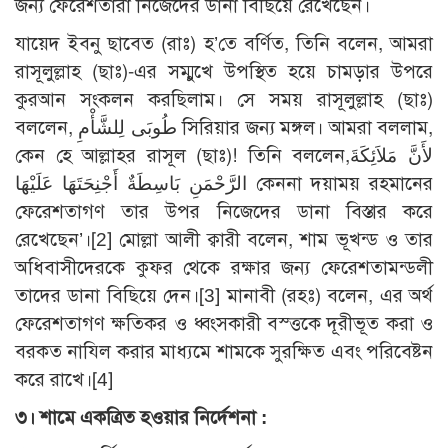
জন্য ফেরেশতারা নিজেদের ডানা বিছিয়ে রেখেছেন।
যায়েদ ইবনু ছাবেত (রাঃ) হ’তে বর্ণিত, তিনি বলেন, আমরা
রাসূলুল্লাহ (ছাঃ)-এর সম্মুখে উপস্থিত হয়ে চামড়ার উপরে
কুরআন সংকলন করছিলাম। সে সময় রাসূলুল্লাহ (ছাঃ)
বললেন, طُوبَى لِلشَّأْمِ সিরিয়ার জন্য মঙ্গল। আমরা বললাম,
কেন হে আল্লাহর রাসূল (ছাঃ)! তিনি বললেন,لأَنَّ مَلاَئِكَةَ
الرَّحْمَنِ بَاسِطَةٌ أَجْنِحَتَهَا عَلَيْهَا কেননা দয়াময় রহমানের
ফেরেশতাগণ তার উপর নিজেদের ডানা বিস্তার করে
রেখেছেন’।
[2]
মোল্লা আলী ক্বারী বলেন, শাম ভূখন্ড ও তার
অধিবাসীদেরকে কুফর থেকে রক্ষার জন্য ফেরেশতামন্ডলী
তাদের ডানা বিছিয়ে দেন।
[3]
মানাবী (রহঃ) বলেন, এর অর্থ
ফেরেশতাগণ ক্ষতিকর ও ধ্বংসকারী বস্ত্তকে দূরীভূত করা ও
বরকত নাযিল করার মাধ্যমে শামকে সুরক্ষিত এবং পরিবেষ্টন
করে রাখে।
[4]
৩
।
শামে একত্রিত হওয়ার নির্দেশনা :