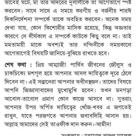
ভাবেই ঘটে, মা তার আদরের দুলালীকে তা আগেভাগে স্পষ্ট
করবেন। সাথে সাথে এ সময়ে করণীয় ও বর্জনীয় শারঈ
দিকনির্দেশনা সম্পর্কে তাকে অবহিত করবেন। অনেক সময়
দেখা যায়, কোন কিশোরীর মাসিক হয়েছে, কিন্তু অজ্ঞতার
কারণে সে দীর্ঘকাল এ সম্পর্কে কাউকে কিছু বলে না। তাই
মমতাময়ী মাকে অবশ্যই তার নন্দিনীকে সময়কালে
আগেভাগেই বিষয়টি জানিয়ে-বুঝিয়ে রাখতে হবে।
শেষ কথা :
প্রিয় আম্মাজী! পার্থিব জীবনের জৌলুস ও
চাকচিক্যে মশগূল হয়ে আপনার আসল দায়িত্বকে দূরে ঠেলে
দিবেন না। এই সন্তানেরা আপনার অধীনস্থজন। তাদের বিষয়ে
আপনি জিজ্ঞাসাবাদের মুখোমুখি হবেন। তখন মনগড়া
আবোল-তাবোল প্রমাণ কোন কাজে আসবে না। সুতরাং
আপনার উপর অর্পিত দায়িত্বের খোঁজ-খবর এ জগতেই
রাখুন, যাতে পরজগতে আপনার জবাবদিহি আসান হয়।
আল্লাহ আমাদের সেই তাওফীক দান করুন।-আমীন!
সংকলনে : মুহাম্মাদ আব্দুল মালেক