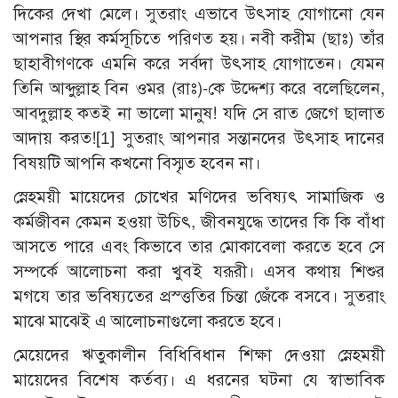
দিকের দেখা মেলে। সুতরাং এভাবে উৎসাহ যোগানো যেন
আপনার স্থির কর্মসূচিতে পরিণত হয়। নবী করীম (ছাঃ) তাঁর
ছাহাবীগণকে এমনি করে সর্বদা উৎসাহ যোগাতেন। যেমন
তিনি আব্দুল্লাহ বিন ওমর (রাঃ)-কে উদ্দেশ্য করে বলেছিলেন,
আবদুল্লাহ কতই না ভালো মানুষ! যদি সে রাত জেগে ছালাত
আদায় করত!
[1]
সুতরাং আপনার সন্তানদের উৎসাহ দানের
বিষয়টি আপনি কখনো বিস্মৃত হবেন না।
স্নেহময়ী মায়েদের চোখের মণিদের ভবিষ্যৎ সামাজিক ও
কর্মজীবন কেমন হওয়া উচিৎ, জীবনযুদ্ধে তাদের কি কি বাঁধা
আসতে পারে এবং কিভাবে তার মোকাবেলা করতে হবে সে
সম্পর্কে আলোচনা করা খুবই যরূরী। এসব কথায় শিশুর
মগযে তার ভবিষ্যতের প্রস্ত্ততির চিন্তা জেঁকে বসবে। সুতরাং
মাঝে মাঝেই এ আলোচনাগুলো করতে হবে।
মেয়েদের ঋতুকালীন বিধিবিধান শিক্ষা দেওয়া স্নেহময়ী
মায়েদের বিশেষ কর্তব্য। এ ধরনের ঘটনা যে স্বাভাবিক