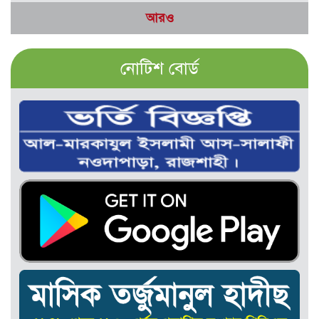
আরও
নোটিশ বোর্ড