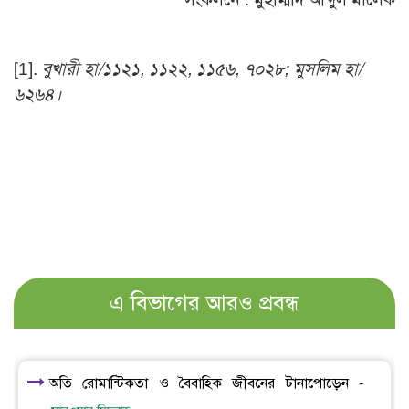
[1]
.
বুখারী হা/১১২১, ১১২২, ১১৫৬, ৭০২৮; মুসলিম হা/
৬২৬৪।
এ বিভাগের আরও প্রবন্ধ
অতি রোমান্টিকতা ও বৈবাহিক জীবনের টানাপোড়েন -