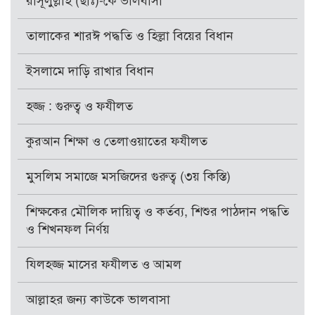
রাসূলুল্লাহ (ছাঃ)-কে ভালবাসা
তালাকের শারঈ পদ্ধতি ও হিল্লা বিয়ের বিধান
ইসলামে দাড়ি রাখার বিধান
হজ্জ : গুরুত্ব ও ফযীলত
কুরআন শিক্ষা ও তেলাওয়াতের ফযীলত
মুসলিম সমাজে মসজিদের গুরুত্ব (৩য় কিস্তি)
শিক্ষকের মৌলিক দায়িত্ব ও কর্তব্য, শিশুর পাঠদান পদ্ধতি
ও শিখনফল নির্ণয়
যিলহজ্জ মাসের ফযীলত ও আমল
আল্লাহর জন্য কাউকে ভালবাসা