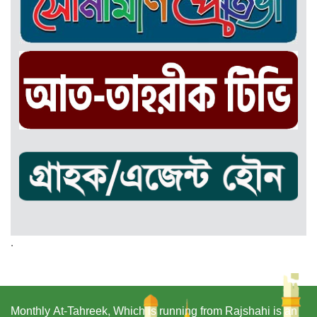
.
Monthly At-Tahreek, Which is running from Rajshahi is an