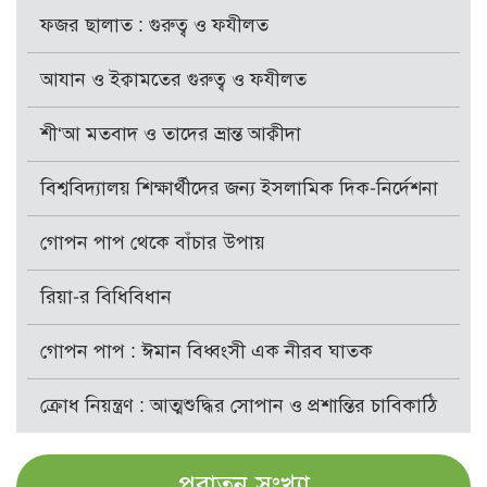
ফজর ছালাত : গুরুত্ব ও ফযীলত
আযান ও ইক্বামতের গুরুত্ব ও ফযীলত
শী‘আ মতবাদ ও তাদের ভ্রান্ত আক্বীদা
বিশ্ববিদ্যালয় শিক্ষার্থীদের জন্য ইসলামিক দিক-নির্দেশনা
গোপন পাপ থেকে বাঁচার উপায়
রিয়া-র বিধিবিধান
গোপন পাপ : ঈমান বিধ্বংসী এক নীরব ঘাতক
ক্রোধ নিয়ন্ত্রণ : আত্মশুদ্ধির সোপান ও প্রশান্তির চাবিকাঠি
পুরাতন সংখ্যা