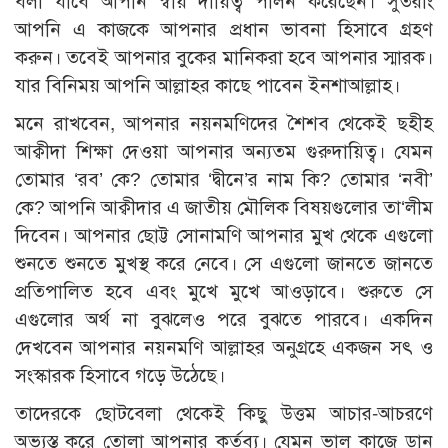
বলা যাবে আপনি স্বীয় দায়িত্ব পালন করেছেন। সুতরাং
আপনি এ কাজকে আপনার প্রধান ভাবনা হিসাবে গ্রহণ
করুন। তবেই আপনার বুকের মানিকরা হবে আপনার স্মারক।
যার বিনিময় আপনি আল্লাহর কাছে পাবেন ইনশাআল্লাহ।
মনে রাখবেন, আপনার নয়নমণিদের শৈশব থেকেই ছহীহ
আক্বীদা শিক্ষা দেওয়া আপনার অন্যতম গুরুদায়িত্ব। যেমন
তোমার ‘রব’ কে? তোমার ‘দ্বীনে’র নাম কি? তোমার ‘নবী’
কে? আপনি আক্বীদার এ জাতীয় মৌলিক বিষয়গুলোর তা‘লীম
দিবেন। আপনার ছোট্ট সোনামণি আপনার মুখ থেকে এগুলো
শুনতে শুনতে মুখস্থ করে নেবে। সে এগুলো জানতে জানতে
প্রতিপালিত হবে এবং মুখে মুখে আওড়াবে। শুরুতে সে
এগুলোর অর্থ না বুঝলেও পরে বুঝতে পারবে। একদিন
দেখবেন আপনার নয়নমণি আল্লাহর অনুগ্রহে একজন সৎ ও
সংস্কারক হিসাবে গড়ে উঠেছে।
তাদেরকে ছোটবেলা থেকেই কিছু উত্তম আচার-আচরণে
অভ্যস্ত করে তোলা আপনার কর্তব্য। যেমন ভাল কাজে ডান