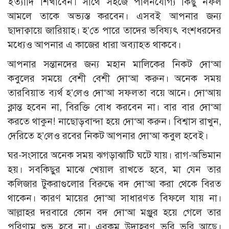
ইত্যাদি শিখাবেন। সাথে সহজে পালনযোগ্য কিছু নফল
আমলে তাকে অভ্যস্ত করবেন। এসবই আপনার জন্য
ছাদাক্বায়ে জারিয়াহ। হ’তে পারে তাদের ভবিষ্যৎ বংশধরদের
মধ্যেও আপনার এ কাজের ধারা অব্যাহত থাকবে।
আপনার সন্তানদের জন্য মহান মালিকের নিকট দো‘আ
কবুলের সময়ে বেশী বেশী দো‘আ করুন। অনেক সময়
তারবিয়াত ব্যর্থ হ’লেও দো‘আ সফলতা বয়ে আনে। দো‘আয়
ক্লান্ত হবেন না, বিরক্তি বোধ করবেন না। বার বার দো‘আ
করতে থাকুন! নাছোড়বান্দা হয়ে দো‘আ করুন। বিশ্বাস রাখুন,
দেরিতে হ’লেও রবের নিকট আপনার দো‘আ কবুল হবেই।
ঘর-সংসারে অনেক সময় ঝগড়াঝাটি ঘটে যায়। রাগ-অভিমান
হয়। সবকিছুর মাঝে খেয়াল রাখতে হবে, মা যেন তার
কলিজার টুকরাগুলোর বিরুদ্ধে বদ দো‘আ করা থেকে বিরত
থাকেন। কারণ মায়ের দো‘আ সাধারণত বিফলে যায় না।
আল্লাহর দরবারে কোন বদ দো‘আ মঞ্জুর হয়ে গেলে তার
পরিণাম শুভ হবে না। এরকম উদাহরণ ভুরি ভুরি আছে।