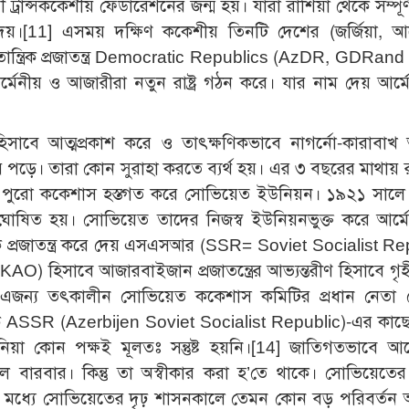
য়ী ট্রান্সককেশীয় ফেডারেশনের জন্ম হয়। যারা রাশিয়া থেকে সম্পূর্ণ
েয়।
[11]
এসময় দক্ষিণ ককেশীয় তিনটি দেশের (জর্জিয়া, আর্
ন্ত্রিক প্রজাতন্ত্র Democratic Republics (AzDR, GDRan
েনীয় ও আজারীরা নতুন রাষ্ট্র গঠন করে। যার নাম দেয় আর্ম
হিসাবে আত্মপ্রকাশ করে ও তাৎক্ষণিকভাবে নাগর্নো-কারাবাখ 
পড়ে। তারা কোন সুরাহা করতে ব্যর্থ হয়। এর ৩ বছরের মাথায় 
সহ পুরো ককেশাস হস্তগত করে সোভিয়েত ইউনিয়ন। ১৯২১ সালে 
বে ঘোষিত হয়। সোভিয়েত তাদের নিজস্ব ইউনিয়নভুক্ত করে আর্ম
 প্রজাতন্ত্র করে দেয় এসএসআর (SSR= Soviet Socialist Re
(NKAO) হিসাবে আজারবাইজান প্রজাতন্ত্রের আভ্যন্তরীণ হিসাবে গৃ
 এজন্য তৎকালীন সোভিয়েত ককেশাস কমিটির প্রধান নেতা
ASSR (Azerbijen Soviet Socialist Republic)-এর কাছে হস
া কোন পক্ষই মূলতঃ সন্তুষ্ট হয়নি।
[14]
জাতিগতভাবে আর্ম
চ্ছিল বারবার। কিন্তু তা অস্বীকার করা হ’তে থাকে। সোভিয়েতে
র মধ্যে সোভিয়েতের দৃঢ় শাসনকালে তেমন কোন বড় পরিবর্তন