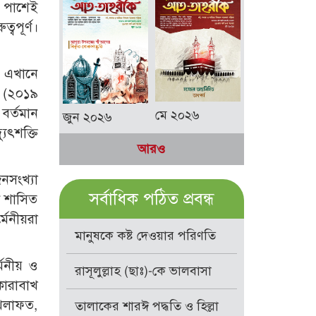
র পাশেই
বপূর্ণ।
ও এখানে
র (২০১৯
বর্তমান
মে ২০২৬
জুন ২০২৬
ৎশক্তি
আরও
নসংখ্যা
সর্বাধিক পঠিত প্রবন্ধ
ী শাসিত
মেনীয়রা
মানুষকে কষ্ট দেওয়ার পরিণতি
েনীয় ও
রাসূলুল্লাহ (ছাঃ)-কে ভালবাসা
কারাবাখ
খেলাফত,
তালাকের শারঈ পদ্ধতি ও হিল্লা