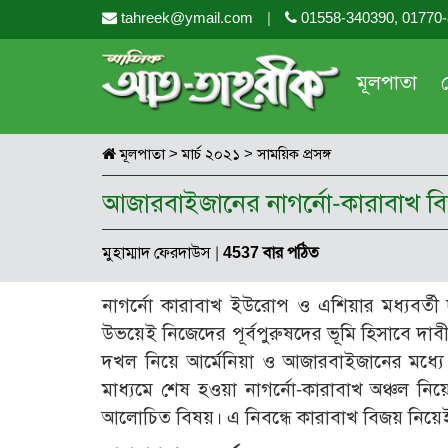
tahreek@ymail.com
|
01558-340390, 01770
মূলপাতা
মূলপাতা
>
মার্চ ২০২১
>
সাময়িক প্রসঙ্গ
আজারবাইজানের নাগর্নো-কারাবাখ ব
মুহাম্মাদ ফেরদাউস
|
4537 বার পঠিত
নাগর্নো কারাবাখ ইউরোপ ও এশিয়ার মধ্যবর্তী
উভয়েই নিজেদের পূর্বপুরুষদের ভূমি হিসাবে দা
দখল নিয়ে আর্মেনিয়া ও আজারবাইজানের মধ্যে যুদ
মাধ্যমে শেষ হওয়া নাগর্নো-কারাবাখ অঞ্চল নিয়
আলোচিত বিষয়। এ নিবন্ধে কারাবাখ বিজয় নিয়ে