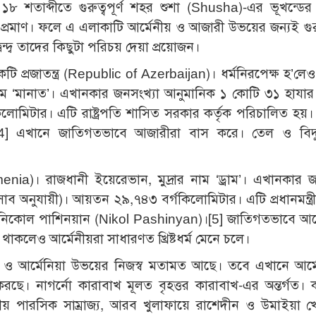
৮ শতাব্দীতে গুরুত্বপূর্ণ শহর শুশা (Shusha)-এর ভূখন্ডে
্রমাণ। ফলে এ এলাকাটি আর্মেনীয় ও আজারী উভয়ের জন্যই গুরুত্
বন্দ্ব তাদের কিছুটা পরিচয় দেয়া প্রয়োজন।
 প্রজাতন্ত্র (Republic of Azerbaijan)। ধর্মনিরপেক্ষ হ’লে
ার নাম ‘মানাত’। এখানকার জনসংখ্যা আনুমানিক ১ কোটি ৩১ হাযা
মিটার। এটি রাষ্ট্রপতি শাসিত সরকার কর্তৃক পরিচালিত হয়। 
4]
এখানে জাতিগতভাবে আজারীরা বাস করে। তেল ও বিদ্যু
menia)। রাজধানী ইয়েরেভান, মুদ্রার নাম ‘ড্রাম’। এখানকার জ
ব অনুযায়ী)। আয়তন ২৯,৭৪৩ বর্গকিলোমিটার। এটি প্রধানমন্ত্র
ত্রী নিকোল পাশিনয়ান (Nikol Pashinyan)।
[5]
জাতিগতভাবে আর্
না থাকলেও আর্মেনীয়রা সাধারণত খ্রিষ্টধর্ম মেনে চলে।
 ও আর্মেনিয়া উভয়ের নিজস্ব মতামত আছে। তবে এখানে আর্ম
রছে। নাগর্নো কারাবাখ মূলত বৃহত্তর কারাবাখ-এর অন্তর্গত। 
য় পারসিক সাম্রাজ্য, আরব খুলাফায়ে রাশেদীন ও উমাইয়া 