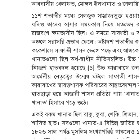
আববাসীয় খেলাফত, মোঙ্গল ইলখানাত ও জালায়িরি 
১১শ শতাব্দীর মধ্যে সেলজুক সাম্রাজ্যভুক্ত 
যদিও তাদের আসার সময়কাল নিয়ে মতভেদ রয়ে
রাজবংশ ক্ষমতাসীন ছিল। এ সময়ে সাফাভী ও অটো
অঞ্চলে সরাসরি প্রভাব ফেলে। অষ্টাদশ শতাব্দীর
ককেশাসে সাফাভী শাসন ভেঙ্গে পড়ে এবং আজকের আ
খানাতগুলো ছিল অর্ধ-স্বাধীন নীতিসম্বলিত। উচ্চ ক
নিয়ন্ত্রণ হাতবদল হয়েছে।
[6]
উচ্চ কারাবাখে জনস
আর্মেনীয় নেতৃত্বের উন্মেষ ঘটলে সাফাভী শাসন
কারাবাখের স্বায়ত্তশাসক পরিবারের আন্তঃকোন্দল 
হাতছাড়া হয়ে আজারী শাসন প্রতিষ্ঠা পায় ‘খানাত’ হ
খানাত’ হিসাবে গড়ে ওঠে।
একই রকম খানাত ছিল বাকু, কুবা, শেকি, শ্রিভান,
শাসিত হ’ত। সবগুলো খানাত-এ বিভিন্ন জাতির জন
১৮২৬ সাল পর্যন্ত মুসলিম সংখ্যাগরিষ্ঠ থাকলেও