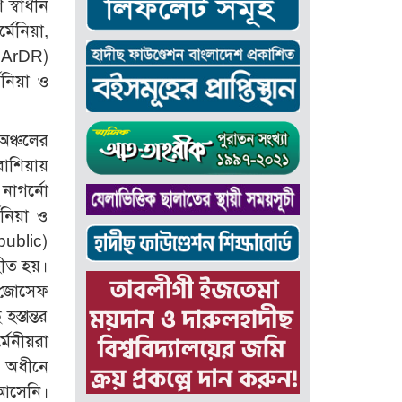
 স্বাধীন
মেনিয়া,
d ArDR)
েনিয়া ও
অঞ্চলের
রাশিয়ায়
নাগর্নো
েনিয়া ও
public)
হীত হয়।
 জোসেফ
্তান্তর
েনীয়রা
র অধীনে
 আসেনি।