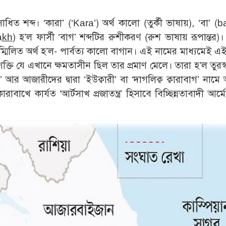
াধিত শব্দ। ‘কারা’ (‘Kara’) অর্থ কালো (তুর্কী ভাষায়), ‘বা’ (b
a
kh
) হ’ল ফার্সী ‘বাগ’ শব্দটির রুশীকরণ (রুশ ভাষায় রূপান্তর)।
সম্মিলিত অর্থ হ’ল- পার্বত্য কালো বাগান। এই নামের মাধ্যমেই এ
ক্তি যে এখানে ক্ষমতাসীন ছিল তার প্রমাণ মেলে। তারা হ’ল তুরস্
’ আর আজারীদের দ্বারা ‘ইউক্বারী’ বা ‘দাগলিক্ব ক্বারাবাগ’ নাম
াখে কার্যত ‘আর্টসাখ প্রজাতন্ত্র’ হিসাবে বিচ্ছিন্নতাবাদী আর্