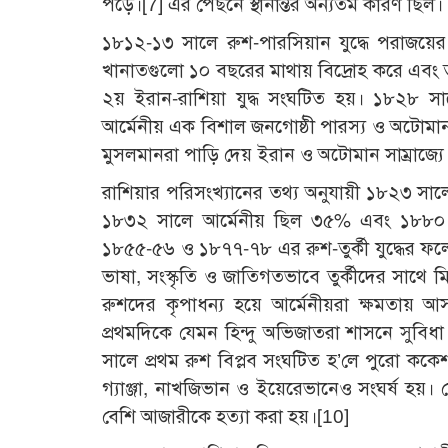
পড়ে।
[7]
এর পেছনে স্থানান্তর অন্যতম কারণ ছিল।
১৮১২-১৩ সালে রুশ-পারসিয়ান যুদ্ধে পরাজয়ের পর 
খানাতগুলো ১০ বছরের মাথায় বিদ্রোহ করে এবং ত
২য় ইরান-রাশিয়া যুদ্ধ সংঘটিত হয়। ১৮২৮ সা
আর্মেনীয় এক বিশাল জনগোষ্ঠী পারস্য ও অটোমান
মুসলমানরা পাড়ি দেয় ইরান ও অটোমান সাম্রাজ্যে
রাশিয়ার পরিসংখ্যানের তথ্য অনুযায়ী ১৮২৩ সা
১৮৩২ সালে আর্মেনীয় ছিল ৩৫% এবং ১৮৮০ স
১৮৫৫-৫৬ ও ১৮৭৭-৭৮ এর রুশ-তুর্কী যুদ্ধের ফল
ভাষা, সংস্কৃতি ও জাতিগতভাবে তুর্কীদের সাথে 
রুশদের কৃপাধন্য হয়ে আর্মেনীয়রা ক্ষমতায়
প্রথমদিকে যেমন হিন্দু অভিজাতরা শাসনে সুবিধ
সালে প্রথম রুশ বিপ্লব সংঘটিত হ’লে পুরো ককে
গ্যাঞ্জা, নাখজিভান ও ইয়েরেভানেও সংঘর্ষ হয়।
বেশি আজারীকে হত্যা করা হয়।
[10]