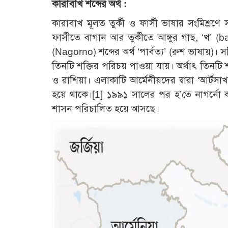
কারাবাখ শব্দের অর্থ :
কারাবাখ মূলত তুর্কী ও ফার্সী ভাষার সংমিশ্রণে স
ফার্সীতে বাগান আর তুর্কীতে আঙ্গুর গাছ, ‘খ’ (b
(Nagorno) শব্দের অর্থ ‘পার্বত্য’ (রুশ ভাষায়)। 
তিনটি শক্তির পরিচয় পাওয়া যায়। অর্থাৎ তিনটি শ
ও রাশিয়া। এলাকাটি আর্মেনীয়দের দ্বারা ‘আর্টসাখ
হয়ে থাকে।
[1]
১৯৯১ সালের পর হ’তে নাগর্নো কারাব
শাসন পরিচালিত হয়ে আসছে।