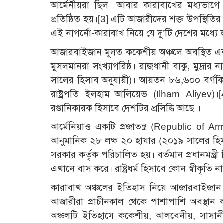
আর্মেনীয়রা ছিল। আবার কারাবাখের মধ্যভাগে ১
প্রতিষ্ঠিত হয়।
[3]
এটি আজারীদের শক্ত উপস্থিতির প
এই নাগর্নো-কারাবাখ নিয়ে যে দু’টি দেশের মধ্যে দ্
আজারবাইজান মূলত ককেশীয় অঞ্চলে অবস্থিত একটি
মুসলমানরা সংখ্যাগরিষ্ঠ। রাজধানী বাকু, মুদ্র
সালের হিসাব অনুযায়ী)। আয়তন ৮৬,৬০০ বর্গকিলো
রাষ্ট্রপতি ইলহাম আলিয়েভ (Ilham Aliyev)।
[
রপ্তানিকারক হিসাবে দেশটির প্রসিদ্ধি আছে ।
আর্মেনিয়াও একটি প্রজাতন্ত্র (Republic of Ar
আনুমানিক ২৮ লক্ষ ২০ হাযার (২০১৯ সালের হিসা
সরকার কর্তৃক পরিচালিত হয়। বর্তমান প্রধানমন্
এখানে বাস করে। রাষ্ট্রধর্ম হিসাবে কোন স্বীকৃতি 
কারাবাখ অঞ্চলের ইতিহাস নিয়ে আজারবাইজান
আজারীরা প্রাচীনকাল থেকে পাশাপাশি অবস্থান ক
অঞ্চলটি ইতিহাসে ককেশীয়, আলবেনীয়, সাসানী