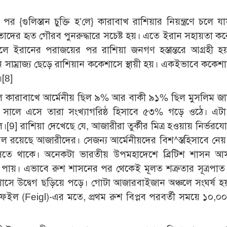
{গুলিস্তান চুক্তি হ’লে} কারাবাখ রাশিয়ার নিয়ন্ত্রণে চলে যা
াদের হৃত গৌরব পুনরুদ্ধারে সচেষ্ট হয়। এতে ইরান সহায়তা ক
লে ইরানের পরাজয়ের পর রাশিয়া জনগণ হস্তান্তরে আগ্রহী 
 সাম্রাজ্য ছেড়ে রাশিয়ান ককেশাসে স্থায়ী হয়। একইভাবে ককেশ
।
[8]
লে কারাবাখে আর্মেনীয় ছিল ৯% আর বাকী ৯১% ছিল মুসলিম জাত
ালে এসে তারা সংখ্যাগরিষ্ঠ হিসাবে ৫৩% গড়ে ওঠে। এটা
ে।
[9]
রাশিয়া দেখেছে যে, আজারীরা তুর্কীর মিত্র হওয়ায় নির্ভরযো
মিল রয়েছে আজারীদের। সেজন্য আর্মেনীয়দের বিশ^স্তহিসাবে নেয়
 আসতে থাকে। অনেকটা ভারতীয় উপমহাদেশে ব্রিটিশ শাসন আ
া পায়। এভাবে রুশ শাসনের পর থেকেই মূলত শত্রুতার সূত্রপা
শাসে উদ্বেগ ছড়িয়ে পড়ে। গোটা আজারবাইজান অঞ্চলে সংঘর্ষ হয়
 ফেইল (Feigl)-এর মতে, প্রথম রুশ বিপ্লব পরবর্তী সময়ে ১০,