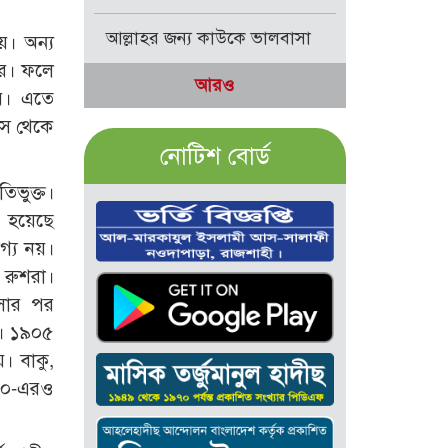
আল্লাহর জন্য কাউকে ভালবাসা
য়। অন্য
রে। ফলে
আরও
হয়। এতে
াস থেকে
নোটিশ বোর্ড
িভুক্ত।
 হয়েছে
গ্য নয়।
 রুশরা।
সার পর
ত। ১৯০৫
। বাকু,
০০০-এরও