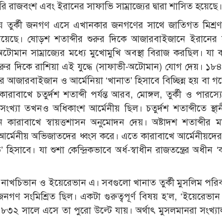
রাজবংশ এবং ইরানের সাফাভি সাম্রাজ্যের দ্বারা শাসিত হয়েছে।
হওয়ায় তুর্কী জনগণ এসে এখানকার জনগণের সাথে জাতিগত মিশ্র
ছে। ষোড়শ শতাব্দীর শুরুর দিকে আজারবাইজানে ইরানের 
মান সাম্রাজ্যের মধ্যে মুখোমুখি অবস্থা বিরাজ করছিল। যা
 শুরুর দিকে রাশিয়া এই যুদ্ধে (সাফাভী-অটোমান) যোগ দেয়। ১৮
জারবাইজান ও আর্মেনিয়া ‘খানাত’ হিসাবে বিচ্ছিন্ন হয় বা গ
ারাবাখে চতুর্দশ শতাব্দী পর্যন্ত আরব, মোঙ্গল, তুর্কী ও পারস্য
ংখ্যা তখনও অধিকাংশ আর্মেনীয় ছিল। চতুর্দশ শতাব্দীতে স্থ
 কারাবাখে স্বায়ত্তশাসন অনুমোদন দেয়। অষ্টাদশ শতাব্দীর ম
আর্মেনীয় অভিজাতদের ধ্বংস করে। এতে কারাবাখে আর্মেনীয়দের নি
িসাবে। যা শুশা কেন্দ্রিকভাবে অর্ধ-স্বাধীন রাজতন্ত্রের অধীন 
 নাখচিভান ও ইয়েরেভান এ। সবগুলো খানাত তুর্কী মুসলিম পরিবার
গণ সংমিশ্রিত ছিল। একটা গুরুত্বপূর্ণ বিষয় হ’ল, ‘ইয়েরেভান
 ১৮৩২ সালে এসে তা পুরো উল্টে যায়। অর্থাৎ মুসলমানরা সংখ্যা