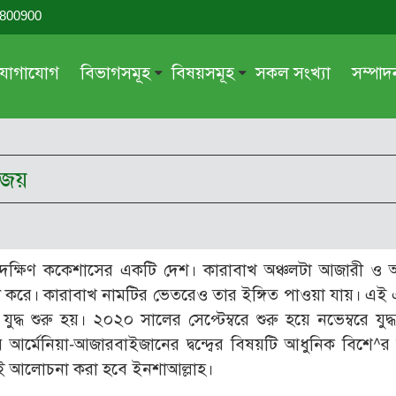
-800900
যোগাযোগ
বিভাগসমূহ
বিষয়সমূহ
সকল সংখ্যা
সম্পা
সম্পাদকীয়
জায়েয-নাজায়েয
গ্রন্থ পর্যালোচনা
আক্বীদা বা বিশ্বাস
িজয়
দরসে কুরআন
শিক্ষা ও সংস্কৃতি
দরসে হাদীছ
নারী সমাজ
প্রবন্ধ সমুহ
আত্মশুদ্ধি
 দক্ষিণ ককেশাসের একটি দেশ। কারাবাখ অঞ্চলটা আজারী ও আ
সাময়িক প্রসঙ্গ
পরকাল
বী করে। কারাবাখ নামটির ভেতরেও তার ইঙ্গিত পাওয়া যায়। এই
সময়ের ভাবনা
নীতি-নৈতিকতা
্ধ শুরু হয়। ২০২০ সালের সেপ্টেম্বরে শুরু হয়ে নভেম্বরে যুদ্
ে আর্মেনিয়া-আজারবাইজানের দ্বন্দ্বের বিষয়টি আধুনিক বিশে^র
মহিলা অঙ্গন
তারবিয়াত
ই আলোচনা করা হবে ইনশাআল্লাহ।
আরও
আরও