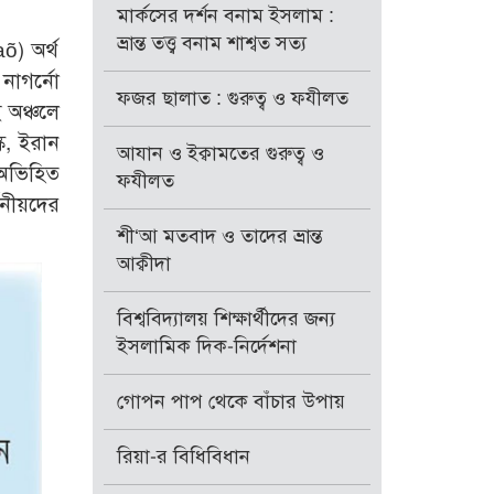
মার্কসের দর্শন বনাম ইসলাম :
ভ্রান্ত তত্ত্ব বনাম শাশ্বত সত্য
aõ) অর্থ
 নাগর্নো
ফজর ছালাত : গুরুত্ব ও ফযীলত
ই অঞ্চলে
ক, ইরান
আযান ও ইক্বামতের গুরুত্ব ও
ে অভিহিত
ফযীলত
মেনীয়দের
শী‘আ মতবাদ ও তাদের ভ্রান্ত
আক্বীদা
বিশ্ববিদ্যালয় শিক্ষার্থীদের জন্য
ইসলামিক দিক-নির্দেশনা
গোপন পাপ থেকে বাঁচার উপায়
রিয়া-র বিধিবিধান