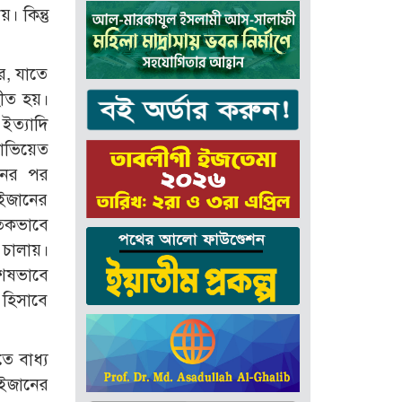
 কিন্তু
ে, যাতে
হীত হয়।
ইত্যাদি
োভিয়েত
নের পর
াইজানের
তিকভাবে
 চালায়।
শেষভাবে
 হিসাবে
ে বাধ্য
াইজানের