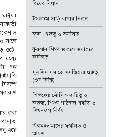
বিয়ের বিধান
ণ ঘটায়।
ইসলামে দাড়ি রাখার বিধান
সাফাভী
 ককেশাস
হজ্জ : গুরুত্ব ও ফযীলত
৪০ সালে
কুরআন শিক্ষা ও তেলাওয়াতের
ড়ে ওঠে।
ফযীলত
ের মধ্যে
ানীয় এক
মুসলিম সমাজে মসজিদের গুরুত্ব
াঝামাঝি
(৩য় কিস্তি)
য়ন্ত্রণ
‘কারাবাখ
শিক্ষকের মৌলিক দায়িত্ব ও
কর্তব্য, শিশুর পাঠদান পদ্ধতি ও
শিখনফল নির্ণয়
 দ্বারা
 খানাত’
যিলহজ্জ মাসের ফযীলত ও
লঘু হয়ে
আমল