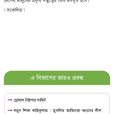
দেশের মানুষের প্রকৃত বন্ধুত্বের ভিত মযবূত হবে।
\
সংকলিত \
এ বিভাগের আরও প্রবন্ধ
গ্লোবাল টাইগার সামিট
নতুন শিক্ষা কারিকুলাম : মুসলিম জাতিসত্তা ধ্বংসের নীল