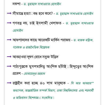
নকশা -
ড. মুহাম্মাদ সাখাওয়াত হোসাইন
সীমান্তে হত্যা : বন্ধ হবে কবে? -
ড. মুহাম্মাদ সাখাওয়াত হোসাইন
গণতন্ত্র নয়, চাই ইসলামী খেলাফত -
ড. মুহাম্মাদ সাখাওয়াত
হোসাইন
আফগানদের কাছে আরেকটি মার্কিন পরাজয় -
ড. মারূফ মল্লিক,
গবেষক ও রাজনৈতিক বিশ্লেষক
আবহাওয়া দূষণ রোধে সবুজ উদ্ভিদ
পাঠ্যপুস্তকে মুসলমানিত্ব আংশিক ছাঁটাই : হিন্দুত্বের আংশিক
প্রবেশ -
মোবায়েদুর রহমান
রাষ্ট্রহীন করা হচ্ছে ৪০ লাখ মানুষকে -
সি আর আবরার**
অধ্যাপক, আন্তর্জাতিক সম্পর্ক বিভাগ, ঢাকা বিশ্ববিদ্যালয় এবং শরণার্থী
ও অভিবাসন বিশেষজ্ঞ।\ সংকলিত \