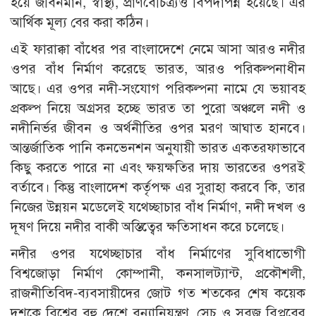
হয়ে জীবনমান, স্বাস্থ্য, প্রাণবৈচিত্র্যও বিপদাপন্ন হয়েছে। এর
আর্থিক মূল্য বের করা কঠিন।
এই ফারাক্কা বাঁধের পর বাংলাদেশে নেমে আসা আরও নদীর
ওপর বাঁধ নির্মাণ করেছে ভারত, আরও পরিকল্পনাধীন
আছে। এর ওপর নদী-সংযোগ পরিকল্পনা নামে যে ভয়াবহ
প্রকল্প নিয়ে অগ্রসর হচ্ছে ভারত তা পুরো অঞ্চলে নদী ও
নদীনির্ভর জীবন ও অর্থনীতির ওপর মরণ আঘাত হানবে।
আন্তর্জাতিক পানি কনভেনশন অনুযায়ী ভারত একতরফাভাবে
কিছু করতে পারে না এবং ক্ষয়ক্ষতির দায় ভারতের ওপরই
বর্তাবে। কিন্তু বাংলাদেশ কর্তৃপক্ষ এর সুরাহা করবে কি, তার
নিজের উন্নয়ন মডেলেই যথেচ্ছাচার বাঁধ নির্মাণ, নদী দখল ও
দূষণ দিয়ে নদীর বাকী অস্তিত্বের ক্ষতিসাধন করে চলেছে।
নদীর ওপর যথেচ্ছাচার বাঁধ নির্মাণের সুবিধাভোগী
বিশ্বজোড়া নির্মাণ কোম্পানী, কনসালট্যান্ট, প্রকৌশলী,
রাজনীতিবিদ-ব্যবসায়ীদের জোট গত শতকের শেষ কয়েক
দশকে বিশ্বের বহু দেশে বন্যানিয়ন্ত্রণ, সেচ ও সবুজ বিপ্লবের