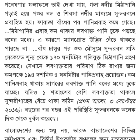
গবেষণার ফলাফলে তাই দেখা যায়, গঙ্গা নদীর মিঠাপানি
গড়াই হয়ে পশুর নদ ও শিবসা নদীর মাধ্যমে সুন্দরবনে
প্রবাহিত হয়। ফারাক্কা বাঁধের পর পানিপ্রবাহ কমে গেছে।
...মিঠাপানির প্রবাহ কম থাকায় লবণাক্ত পানি ঢুকে পড়ছে
বনের মধ্যে। এ কারণে ম্যানগ্রোভ উদ্ভিদ বেঁচে থাকতে
পারছে না। ...বাঁধ চালুর পর শুষ্ক মৌসুমে সুন্দরবন প্রতি
সেকেন্ডে শূন্য থেকে ১৭০ ঘনমিটার পলিযুক্ত মিঠাপানি গ্রহণ
করেছে। সেখানে লবণাক্ততার পরিমাণ ঠিক রাখার জন্য
কমপক্ষে ১৯৪ দশমিক ৪ ঘনমিটার পানিপ্রবাহ প্রয়োজন। কম
পানিপ্রবাহ থাকায় সাগরের লবণাক্ত পানি বনের মধ্যে ঢুকে
যাচ্ছে। যদিও ১ শতাংশের বেশি লবণাক্ততা থাকলে
সুন্দরীগাছের বেঁচে থাকা কঠিন
(প্রথম আলো, ৩ সেপ্টেম্বর
২০১৬)
। বছরের পর বছর এই পরিস্থিতি সুন্দরবনকে অনেক
দিক থেকে দুর্বল করেছে।
বাংলাদেশের জন্য শুধু নয়, ভারত বাংলাদেশের বিভিন্ন
নদীপ্রবাহ এবং বিস্তীর্ণ উপকূলীয় অঞ্চলের জন্য সুন্দরবনের