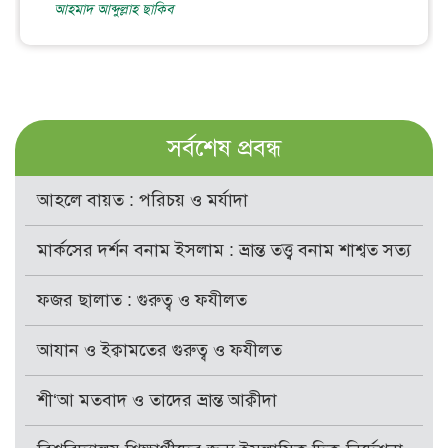
আহমাদ আব্দুল্লাহ ছাকিব
সর্বশেষ প্রবন্ধ
আহলে বায়ত : পরিচয় ও মর্যাদা
মার্কসের দর্শন বনাম ইসলাম : ভ্রান্ত তত্ত্ব বনাম শাশ্বত সত্য
ফজর ছালাত : গুরুত্ব ও ফযীলত
আযান ও ইক্বামতের গুরুত্ব ও ফযীলত
শী‘আ মতবাদ ও তাদের ভ্রান্ত আক্বীদা