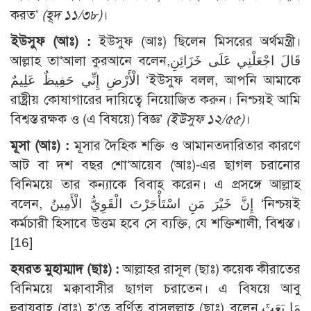
করত’
(হূদ ১১/৩৮)
।
ইউসুফ (আঃ) :
ইউসুফ (আঃ) ছিলেন মিসরের অর্থমন্ত্রী।
আল্লাহ তা‘আলা কুরআনে বলেন,قَالَ اجْعَلْنِي عَلَى خَزَائِنِ
الْأَرْضِ إِنِّي حَفِيظٌ عَلِيمٌ ‘ইউসুফ বলল, আপনি আমাকে
রাষ্ট্রীয় কোষাগারের দায়িত্বে নিয়োজিত করুন। নিশ্চয়ই আমি
বিশ্বস্ত রক্ষক ও (এ বিষয়ে) বিজ্ঞ’
(ইউসুফ ১২/৫৫)
।
মূসা (আঃ) :
মূসার দৈহিক শক্তি ও আমানতদারিতার কারণে
আট বা দশ বছর শো‘আয়েব (আঃ)-এর ছাগল চরানোর
বিনিময়ে তার কন্যাকে বিবাহ করেন। এ প্রসঙ্গে আল্লাহ
বলেন, إِنَّ خَيْرَ مَنِ اسْتَأْجَرْتَ الْقَوِيُّ الْأَمِينُ ‘নিশ্চয়ই
কর্মচারী হিসাবে উত্তম হবে সে ব্যক্তি, যে শক্তিশালী, বিশ্বস্ত’।
[16]
হযরত মুহাম্মাদ (ছাঃ) :
আল্লাহর রাসূল (ছাঃ) কয়েক কীরাতের
বিনিময়ে মক্কাবাসীর ছাগল চরাতেন। এ বিষয়ে আবু
হুরায়রাহ (রাঃ) হ’তে বর্ণিত রাসূলুল্লাহ (ছাঃ) বলেন,مَا بَعَثَ