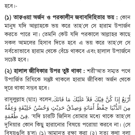
হবে।-
(১) তাক্বওয়া অর্জন ও পরকালীন জবাবদিহিতার ভয় :
কোন
মানুষ যদি আল্লাহকে ভয় করে তাহ’লে সে হারাম উপার্জন
করতে পারে না। তেমনি কেউ যদি পরকালে আল্লাহর কাছে
সকল আমলের হিসাব দিতে হবে এ ভয় করে তাহ’লে সে
সর্বতোভাবে হারাম থেকে বেঁচে থাকবে এবং হালাল উপার্জনে
সচেষ্ট হবে।
(২) হালাল জীবিকার উপর তুষ্ট থাকা :
শরী‘আত সম্মত পথে
উপার্জিত রিযিকে সন্তুষ্ট থাকলে হারাম জীবিকা অর্জন থেকে
দূরে থাকা সম্ভব হবে।
রাসূলুল্লাহ (ছাঃ) বলেন,أَرْبَعٌ إِذَا كُنَّ فِيْكَ فَلاَ عَلَيْكَ مَا فَاتَكَ
مِنَ الدُّنْيَا حِفْظُ أَمَانَةٍ وَصِدْقُ حَدِيْثٍ وَحُسْنُ خَلِيْقَةٍ وَعِفَّةٌ
فِىْ طُعْمَةٍ. ‘যদি চারটি জিনিস তোমার মধ্যে থাকে তাহ’লে
দুনিয়ার কোন কিছু হারানোর বিষয়ে পরোয়া করবে না। (সে
বিষয়গুলি হ’ল) (১) আমানত রক্ষা করা (২) সত্য কথা বলা