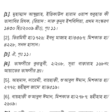
[1]
. মুহাম্মাদ আব্দুল্লাহ, ইত্তিকাউল হারাম ওয়াশ শুবুহাত ফী
তালাবির রিযক, (রিয়াদ : দারু কুনুয ইশবিলিয়া, প্রথম সংস্করণ
১৪৩০ হিঃ/২০০৯ খ্রীঃ), পৃঃ ১১।
[2].
তিরমিযী হা/১৭২৬; ইবনু মাজাহ হা/৩৩৬৭; মিশকাত হা/
৪২২৮, সনদ হাসান
।
[3]
. ঐ, পৃঃ ১১।
[4]
. তাফসীরে কুরতুবী, ২/২০৮, সূরা বাক্বারাহ ১৬৮নং
আয়াতের তাফসীর দ্রঃ।
[5].
আহমাদ, দারেমী, বায়হাক্বী, শু‘আবুল ঈমান, মিশকাত হা/
২৭৭২; ছহীহুল জামে‘ হা/৪৫১৯
।
[6].
বায়হাক্বী শু‘আবুল ঈমান, মিশকাত হা/২৭৮৭; ছহীহাহ হা/
২৬০৯
।