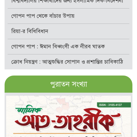
বিশ্ববিদ্যালয় শিক্ষার্থীদের জন্য ইসলামিক দিক-নির্দেশনা
গোপন পাপ থেকে বাঁচার উপায়
রিয়া-র বিধিবিধান
গোপন পাপ : ঈমান বিধ্বংসী এক নীরব ঘাতক
ক্রোধ নিয়ন্ত্রণ : আত্মশুদ্ধির সোপান ও প্রশান্তির চাবিকাঠি
পুরাতন সংখ্যা