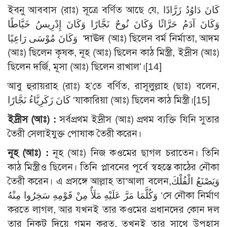
ইবনু আববাস (রাঃ) সূত্রে বর্ণিত আছে যে, كَانَ دَاوُدُ زَرَّادًا
وَكَانَ آدَمُ حَرَّاثًا وَكَانَ نُوحٌ نَجَّارًا وَكَانَ إِدْرِيسُ خَيَّاطًا
وَكَانَ مُوْسَى رَاعِيًا ‘দাঊদ (আঃ) ছিলেন বর্ম নির্মাতা, আদম
(আঃ) ছিলেন কৃষক, নূহ (আঃ) ছিলেন কাঠ মিস্ত্রী, ইদ্রীস (আঃ)
ছিলেন দর্জি, মূসা (আঃ) ছিলেন রাখাল’।[14]
আবু হুরায়রাহ (রাঃ) হ’তে বর্ণিত, রাসূলুল্লাহ (ছাঃ) বলেন,
كَانَ زَكَرِيَّاءُ نَجَّارًا ‘যাকারিয়া (আঃ) ছিলেন কাঠ মিস্ত্রী।[15]
ইদ্রীস (আঃ) :
সর্বপ্রথম ইদ্রীস (আঃ) প্রথম ব্যক্তি যিনি সুতার
তৈরী সেলাইযুক্ত পোষাক তৈরী করেন।
নূহ (আঃ) :
নূহ (আঃ) নিজ কওমের ছাগল চরাতেন। তিনি
কাঠ মিস্ত্রীও ছিলেন। তিনি প্লাবনের পূর্বে স্বহস্তে কাঠের নৌকা
তৈরী করেন। এ প্রসঙ্গে আল্লাহ তা‘আলা বলেন,وَيَصْنَعُ الْفُلْكَ
وَكُلَّمَا مَرَّ عَلَيْهِ مَلَأٌ مِنْ قَوْمِهِ سَخِرُوا مِنْهُ ‘সে নৌকা নির্মাণ
করতে লাগল, আর যখনই তার কওমের প্রধানদের কোন দল
তার নিকট দিয়ে গমন করত, তখনই তার সাথে উপহাস