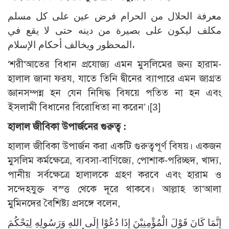
معرفة الحلال من الحرام فرض عين على كل مسلم
مكلف ليكون على بصيرة من دينه حتى لا يقع في
المحظور ويخالف أحكام الإسلام،
‘শরী‘আতের বিধান প্রযোজ্য এমন মুসলিমের জন্য হারাম-
হালাল জানা ফরয, যাতে তিনি দ্বীনের ব্যাপারে এমন জাগ্রত
জ্ঞানসম্পন্ন হন যেন নিষিদ্ধ বিষয়ে পতিত না হন এবং
ইসলামী বিধানের বিরোধিতা না করেন’।[3]
হালাল জীবিকা উপার্জনের গুরুত্ব :
হালাল জীবিকা উপার্জন করা একটি গুরুত্বপূর্ণ বিষয়। একজন
মুসলিম কর্মক্ষেত্রে, ব্যবসা-বাণিজ্যে, পোশাক-পরিচ্ছদ, খাদ্য,
পানীয় সর্বক্ষেত্রে হালালকে গ্রহণ করবে এবং হারাম ও
সন্দেহযুক্ত বস্ত্ত থেকে দূরে থাকবে। আল্লাহ তা‘আলা
মুমিনদের বৈশিষ্ট্য প্রসঙ্গে বলেন,
إِنَّمَا كَانَ قَوْلَ الْمُؤْمِنِيْنَ إِذَا دُعُوْا إِلَى اللهِ وَرَسُولِهِ لِيَحْكُمَ