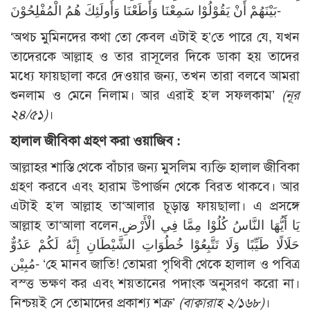
بَيْنَهُمْ أَنْ يَقُوْلُوْا سَمِعْنَا وَأَطَعْنَا وَأُولَئِكَ هُمُ الْمُفْلِحُوْنَ-
‘অথচ মুমিনদের কথা তো কেবল এটাই হ’তে পারে যে, যখন
তাদেরকে আল্লাহ ও তার রাসূলের দিকে ডাকা হয় তাদের
মধ্যে ফায়ছালা করে দেওয়ার জন্য, তখন তারা বলবে আমরা
শুনলাম ও মেনে নিলাম। আর এরাই হ’ল সফলকাম’
(নূর
২৪/৫১)
।
হালাল জীবিকা গ্রহণ করা ওয়াজিব :
আল্লাহর শাস্তি থেকে বাঁচার জন্য মুসলিম ব্যক্তি হালাল জীবিকা
গ্রহণ করবে এবং হারাম উপার্জন থেকে বিরত থাকবে। আর
এটাই হ’ল আল্লাহ তা‘আলার চূড়ান্ত ফায়ছালা। এ প্রসঙ্গে
আল্লাহ তা‘আলা বলেন,يَا أَيُّهَا النَّاسُ كُلُوْا مِمَّا فِي الْأَرْضِ
حَلَالًا طَيِّبًا وَلَا تَتَّبِعُوْا خُطُوَاتِ الشَّيْطَانِ إِنَّهُ لَكُمْ عَدُوٌّ
مُبِيْن- ‘হে মানব জাতি! তোমরা পৃথিবী থেকে হালাল ও পবিত্র
বস্ত্ত ভক্ষণ কর এবং শয়তানের পদাংক অনুসরণ করো না।
নিশ্চয়ই সে তোমাদের প্রকাশ্য শত্রু’
(বাক্বারাহ ২/১৬৮)
।