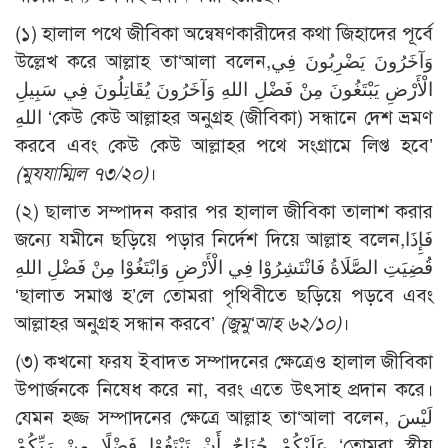
(১) হালাল পথে জীবিকা অন্বেষণকারীদের কথা জিহাদের পূর্বে
উল্লেখ করে আল্লাহ তা‘আলা বলেন,وَآخَرُونَ يَضْرِبُونَ فِي
الْأَرْضِ يَبْتَغُونَ مِنْ فَضْلِ اللهِ وَآخَرُونَ يُقَاتِلُونَ فِي سَبِيلِ
اللهِ ‘কেউ কেউ আল্লাহর অনুগ্রহ (জীবিকা) সন্ধানে দেশ ভ্রমণ
করবে এবং কেউ কেউ আল্লাহর পথে সংগ্রামে লিপ্ত হবে’
(মুযযাম্মিল ৭৩/২০)
।
(২) ছালাত সম্পাদন করার পর হালাল জীবিকা তালাশ করার
জন্যে যমীনে ছড়িয়ে পড়ার নির্দেশ দিয়ে আল্লাহ বলেন,فَإِذَا
قُضِيَتِ الصَّلَاةُ فَانْتَشِرُوْا فِي الْأَرْضِ وَابْتَغُوْا مِنْ فَضْلِ اللهِ
‘ছালাত সমাপ্ত হ’লে তোমরা পৃথিবীতে ছড়িয়ে পড়বে এবং
আল্লাহর অনুগ্রহ সন্ধান করবে’
(জুমু‘আহ ৬২/১০)
।
(৩) কখনো ফরয ইবাদত সম্পাদনের ক্ষেত্রেও হালাল জীবিকা
উপার্জনকে নিষেধ করে না, বরং এতে উৎসাহ প্রদান করে।
যেমন হজ্জ সম্পাদনের ক্ষেত্রে আল্লাহ তা‘আলা বলেন, لَيْسَ
عَلَيْكُمْ جُنَاحٌ أَنْ تَبْتَغُوْا فَضْلًا مِنْ رَبِّكُمْ ‘তোমরা স্বীয়