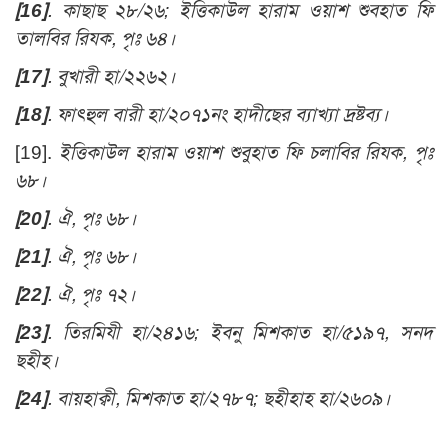
[16]
.
কাছাছ ২৮/২৬; ইত্তিকাউল হারাম ওয়াশ শুবহাত ফি
তালবির রিযক, পৃঃ ৬৪
।
[17]
.
বুখারী হা/২২৬২
।
[18]
.
ফাৎহুল বারী হা/২০৭১নং হাদীছের ব্যাখ্যা দ্রষ্টব্য
।
[19].
ইত্তিকাউল হারাম ওয়াশ শুবুহাত ফি চলাবির রিযক, পৃঃ
৬৮
।
[20]
.
ঐ, পৃঃ ৬৮
।
[21]
.
ঐ, পৃঃ ৬৮
।
[22]
.
ঐ, পৃঃ ৭২
।
[23]
.
তিরমিযী হা/২৪১৬; ইবনু মিশকাত হা/৫১৯৭, সনদ
ছহীহ
।
[24]
.
বায়হাক্বী, মিশকাত হা/২৭৮৭; ছহীহাহ হা/২৬০৯।