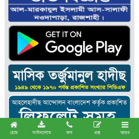
হোম
ডাউনলোড
কল
প্রশ্ন
আরও