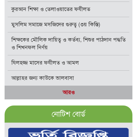
কুরআন শিক্ষা ও তেলাওয়াতের ফযীলত
মুসলিম সমাজে মসজিদের গুরুত্ব (৩য় কিস্তি)
শিক্ষকের মৌলিক দায়িত্ব ও কর্তব্য, শিশুর পাঠদান পদ্ধতি
ও শিখনফল নির্ণয়
যিলহজ্জ মাসের ফযীলত ও আমল
আল্লাহর জন্য কাউকে ভালবাসা
আরও
নোটিশ বোর্ড