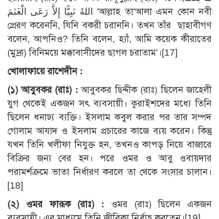
اللهُ نَبِيًّا إِلاَّ رَعَى الْغَنَمَ ‘আল্লাহ তা‘আলা এমন কোন নবী
প্রেরণ করেননি, যিনি বকরী চরাননি। তখন তাঁর ছাহাবীগণ
বলেন, আপনিও? তিনি বলেন, হ্যাঁ, আমি কয়েক কীরাতের
(মুদ্রা) বিনিময়ে মক্কাবাসীদের ছাগল চরাতাম’।[17]
খোলাফায়ে রাশেদীন :
(১) আবুবকর (রাঃ) :
আবুবকর ছিদ্দীক (রাঃ) ছিলেন জাহেলী
যুগ থেকেই একজন সৎ ব্যবসায়ী। কুরাইশদের মধ্যে তিনি
ছিলেন ধনাঢ্য ব্যক্তি। ইসলাম কবুল করার পর তার সম্পদ
গোলাম আযাদ ও ইসলাম প্রচারের কাজে ব্যয় করেন। কিন্তু
যখন তিনি খলীফা নিযুক্ত হন, তখনও কাপড় নিয়ে বাজারে
বিক্রির জন্য বের হন। পরে ওমর ও আবু ওবায়দার
পরামর্শক্রমে ভাতা নির্ধারণ করলে তা থেকে সংসার চালান।
[18]
(২) ওমর ফারূক (রাঃ) :
ওমর (রাঃ) ছিলেন একজন
ব্যবসায়ী। এর মাধ্যমে তিনি জীবিকা নির্বাহ করতেন।[19]