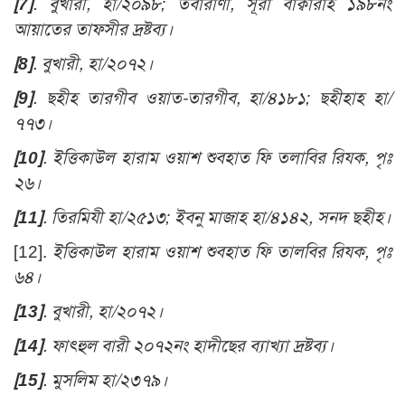
[7]
.
বুখারী, হা/২০৯৮; তবারাণী, সূরা বাক্বারাহ ১৯৮নং
আয়াতের তাফসীর দ্রষ্টব্য
।
[8]
.
বুখারী, হা/২০৭২
।
[9]
.
ছহীহ তারগীব ওয়াত-তারগীব, হা/৪১৮১; ছহীহাহ হা/
৭৭৩
।
[10]
.
ইত্তিকাউল হারাম ওয়াশ শুবহাত ফি তলাবির রিযক, পৃঃ
২৬
।
[11]
.
তিরমিযী হা/২৫১৩; ইবনু মাজাহ হা/৪১৪২, সনদ ছহীহ
।
[12].
ইত্তিকাউল হারাম ওয়াশ শুবহাত ফি তালবির রিযক, পৃঃ
৬৪
।
[13]
.
বুখারী, হা/২০৭২
।
[14]
.
ফাৎহুল বারী ২০৭২নং হাদীছের ব্যাখ্যা দ্রষ্টব্য
।
[15]
.
মুসলিম হা/২৩৭৯
।