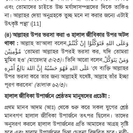
এবং তোমাদের চাইতে উচ্চ মর্যাদাসম্পন্নদের দিকে তাকিও
না। আল্লাহর দেয়া অনুগ্রহকে তুচ্ছ মনে না করার জন্যে এটাই
উৎকৃষ্ট পন্থা’।[11]
(৪) আল্লা
হর
উপর ভরসা করা ও হালাল জীবিকার উপর অটল
থাকা :
আল্লাহ তা‘আলা বলেন,وَعَلَى اللهِ فَتَوَكَّلُوْا إِنْ كُنْتُمْ
مُؤْمِنِيْنَ ‘তোমরা আল্লাহর উপরই ভরসা কর, যদি তোমরা
মুমিন হও’
(মায়েদাহ ৫/২৩)
। তিনি আরো বলেন,وَمَنْ يَتَوَكَّلْ
عَلَى اللهِ فَهُوَ حَسْبُهُ إِنَّ اللهَ بَالِغُ أَمْرِهِ ‘যে ব্যক্তি আল্লাহর
উপর ভরসা করে তার জন্য আল্লাহই যথেষ্ট, আল্লাহ তাঁর ইচ্ছা
পূরণ করবেন’
(তালাক ৬২/৩)
।
হালাল জীবিকা উপার্জনে শ্রেষ্ঠতম মানুষদের প্রচেষ্টা :
প্রথম মানব আদম (আঃ) থেকে শুরু করে সকল যুগের শ্রেষ্ঠ
মানবগণ হালাল জীবিকা উপার্জনে তৎপর ছিলেন। তাদের
অনুসরণ করলে হালাল উপার্জনের প্রতি আমাদের আগ্রহ সৃষ্টি
হবে এবং হারাম উপার্জনের চিন্তা চেতনা বিদূরিত হবে। নবী-