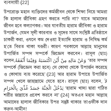
ব্যবসায়ী।[22]
উপরোক্ত মহান ব্যক্তিদের কর্মজীবন থেকে শিক্ষা নিয়ে আমরা
কি হালাল জীবিকা গ্রহণ করতে পারি না? যাতে আমাদের
জীবন হবে কল্যাণকর। আর যাবতীয় হারাম জীবিকা ও হারাম
উপার্জন, যেমন সূদী কারবার ও সূদের সাথে সংশ্লিষ্ট প্রতিষ্ঠানে
চাকরী করা, ওযনে কম দেওয়া ইত্যাদি হারাম ও নিষিদ্ধ কর্ম
হ’তে বিরত থাকা যরূরী। কারণ পরকালে আল্লাহ মানুষের
উপার্জিত সম্পদ সম্পর্কে জিজ্ঞেস করবেন। রাসূল (ছাঃ)
বলেন,وَعَنْ مَالِهِ مِنْ أَيْنَ اكْتَسَبَهُ وَفِيْمَا أَنْفَقَهُ ‘তার সম্পদ
সম্পর্কে (জিজ্ঞেস করা হবে) সে কোথা থেকে উপার্জন করেছে
ও কোথায় ব্যয় করেছে’।[23] আর হারাম উপায়ে উপার্জিত
সম্পদ খেলে জাহান্নামে যেতে হবে। রাসূল (ছাঃ) বলেন, لاَ
يَدْخُلُ الْجَنَّةَ جَسَدٌ غُذِّيَ بِالْحَرَامِ ‘হারাম খাদ্য দ্বারা গঠিত
শরীর জান্নাতে প্রবেশ করবে না’।[24] অতএব মহান আল্লাহ
আমাদের হালাল জীবিকার উপর সন্তুষ্ট থাকার তাওফীক দান
করুন-আমীন!