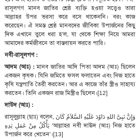
রাসূলগণ মানব জাতির শ্রেষ্ঠ ব্যক্তি হওয়া সত্ত্বেও তারা
আল্লাহর উপর ভরসা করে বসে থাকেননি। বরং কাজ
করেছেন। ঐ সমস্ত শ্রেষ্ঠ মানবদের জীবিকা উপার্জনের কিছু
দিক এখানে তুলে ধরা হ’ল, যা থেকে শিক্ষা নিয়ে আমরা
আমাদের কর্মজীবনে তা বাস্তবায়ন করতে পারি।
নবী-রাসূলগণ :
আদম (আঃ) :
মানব জাতির আদি পিতা আদম (আঃ) ছিলেন
একজন কৃষক। যিনি জমিতে ফসল ফলাতেন এবং নিজ হাতে
কৃষি যন্ত্রপাতি তৈরী করতেন। আর এ কাজে তাঁর স্ত্রীও সাহায্য
করতেন। তিনি একজন রাজ মিস্ত্রীও ছিলেন।[12]
দাউদ (আঃ) :
রাসূলু্ল্লাহ (ছাঃ) বলেন, وَإِنَّ نَبِىَّ اللهِ دَاوُدَ عَلَيْهِ السَّلاَمُ كَانَ
يَأْكُلُ مِنْ عَمَلِ يَدِهِ ‘আল্লাহর নবী দাঊদ (আঃ) নিজ হাতে
উপার্জন করে খেতেন’।[13]