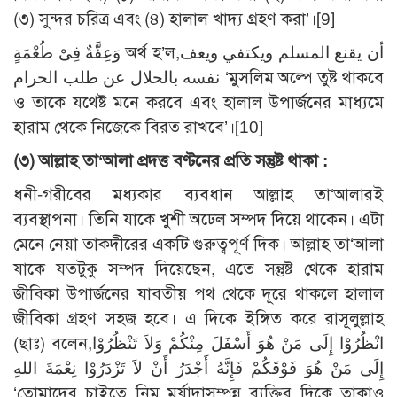
(৩) সুন্দর চরিত্র এবং (৪) হালাল খাদ্য গ্রহণ করা’।[9]
وَعِفَّةٌ فِىْ طُعْمَةٍ অর্থ হ’ল,أن يقنع المسلم ويكتفي ويعف
نفسه بالحلال عن طلب الحرام ‘মুসলিম অল্পে তুষ্ট থাকবে
ও তাকে যথেষ্ট মনে করবে এবং হালাল উপার্জনের মাধ্যমে
হারাম থেকে নিজেকে বিরত রাখবে’।[10]
(৩) আল্লাহ তা‘আলা প্রদত্ত বণ্টনের প্রতি সন্তুষ্ট থাকা :
ধনী-গরীবের মধ্যকার ব্যবধান আল্লাহ তা‘আলারই
ব্যবস্থাপনা। তিনি যাকে খুশী অঢেল সম্পদ দিয়ে থাকেন। এটা
মেনে নেয়া তাকদীরের একটি গুরুত্বপূর্ণ দিক। আল্লাহ তা‘আলা
যাকে যতটুকু সম্পদ দিয়েছেন, এতে সন্তুষ্ট থেকে হারাম
জীবিকা উপার্জনের যাবতীয় পথ থেকে দূরে থাকলে হালাল
জীবিকা গ্রহণ সহজ হবে। এ দিকে ইঙ্গিত করে রাসূলুল্লাহ
(ছাঃ) বলেন,انْظُرُوْا إِلَى مَنْ هُوَ أَسْفَلَ مِنْكُمْ وَلاَ تَنْظُرُوْا
إِلَى مَنْ هُوَ فَوْقَكُمْ فَإِنَّهُ أَجْدَرُ أَنْ لاَ تَزْدَرُوْا نِعْمَةَ اللهِ
‘তোমাদের চাইতে নিম্ন মর্যাদাসম্পন্ন ব্যক্তির দিকে তাকাও