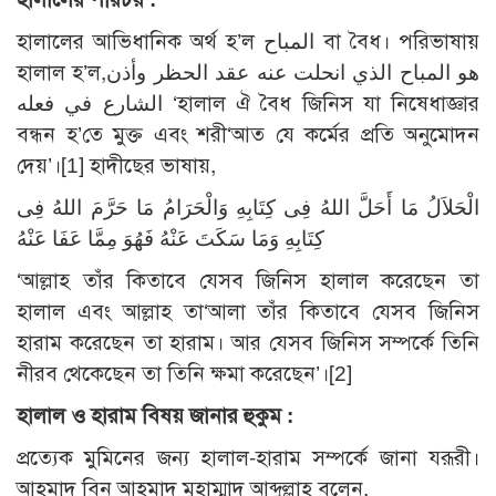
হালালের আভিধানিক অর্থ হ’ল المباح বা বৈধ। পরিভাষায়
হালাল হ’ল,هو المباح الذي انحلت عنه عقد الحظر وأذن
الشارع في فعله ‘হালাল ঐ বৈধ জিনিস যা নিষেধাজ্ঞার
বন্ধন হ’তে মুক্ত এবং শরী‘আত যে কর্মের প্রতি অনুমোদন
দেয়’।[1] হাদীছের ভাষায়,
الْحَلاَلُ مَا أَحَلَّ اللهُ فِى كِتَابِهِ وَالْحَرَامُ مَا حَرَّمَ اللهُ فِى
كِتَابِهِ وَمَا سَكَتَ عَنْهُ فَهُوَ مِمَّا عَفَا عَنْهُ
‘আল্লাহ তাঁর কিতাবে যেসব জিনিস হালাল করেছেন তা
হালাল এবং আল্লাহ তা‘আলা তাঁর কিতাবে যেসব জিনিস
হারাম করেছেন তা হারাম। আর যেসব জিনিস সম্পর্কে তিনি
নীরব থেকেছেন তা তিনি ক্ষমা করেছেন’।[2]
হালাল ও হারাম বিষয় জানার হুকুম :
প্রত্যেক মুমিনের জন্য হালাল-হারাম সম্পর্কে জানা যরূরী।
আহমাদ বিন আহমাদ মুহাম্মাদ আব্দুল্লাহ বলেন,