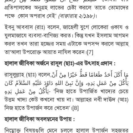
প্রতিপালকের অনুগ্রহ লাভের চেষ্টা করলে তাতে তোমাদের
পক্ষে কোন অপরাধ নেই’
(বাক্বারাহ ২/১৯৮)
।
ইবনু আববাস (রাঃ) বলেন, জাহেলী যুগে লোকেরা ওকায ও
যুলমাজাযে ব্যবসা-বাণিজ্য করত। কিন্তু যখন ইসলাম আগমন
করল তখন তারা হজ্জের সময় এটাকে অপসন্দ করলে আল্লাহ
তা‘আলা উপরোক্ত আয়াত নাযিল করেন।[7]
হালাল জীবিকা অর্জনে রাসূল (ছাঃ)-এর উৎসাহ প্রদান :
রাসূলুল্লাহ (ছাঃ) বলেন,مَا أَكَلَ أَحَدٌ طَعَامًا قَطُّ خَيْرًا مِنْ أَنْ
يَأْكُلَ مِنْ عَمَلِ يَدِهِ، وَإِنَّ نَبِىَّ اللهِ دَاوُدَ عَلَيْهِ السَّلاَمُ كَانَ
يَأْكُلُ مِنْ عَمَلِ يَدِهِ- ‘নিজ হাতে উপার্জিত খাদ্যের চেয়ে
উত্তম খাদ্য কেউ কখনো খায় না। আল্লাহর নবী দাঊদ (আঃ)
নিজ হাতে উপার্জন করে খেতেন’।[8]
হালাল জীবিকা অবলম্বনের উপায় :
নিম্নোক্ত বিষয়গুলি মেনে চললে হালাল উপার্জন সহজতর