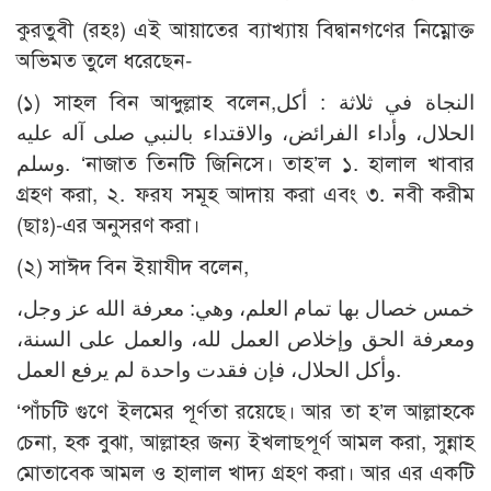
কুরতুবী (রহঃ) এই আয়াতের ব্যাখ্যায় বিদ্বানগণের নিম্নোক্ত
অভিমত তুলে ধরেছেন-
(১) সাহল বিন আব্দুল্লাহ বলেন,النجاة في ثلاثة : أكل
الحلال، وأداء الفرائض، والاقتداء بالنبي صلى آله عليه
وسلم. ‘নাজাত তিনটি জিনিসে। তাহ’ল ১. হালাল খাবার
গ্রহণ করা, ২. ফরয সমূহ আদায় করা এবং ৩. নবী করীম
(ছাঃ)-এর অনুসরণ করা।
(২) সাঈদ বিন ইয়াযীদ বলেন,
خمس خصال بها تمام العلم، وهي: معرفة الله عز وجل،
ومعرفة الحق وإخلاص العمل لله، والعمل على السنة،
وأكل الحلال، فإن فقدت واحدة لم يرفع العمل.
‘পাঁচটি গুণে ইলমের পূর্ণতা রয়েছে। আর তা হ’ল আল্লাহকে
চেনা, হক বুঝা, আল্লাহর জন্য ইখলাছপূর্ণ আমল করা, সুন্নাহ
মোতাবেক আমল ও হালাল খাদ্য গ্রহণ করা। আর এর একটি