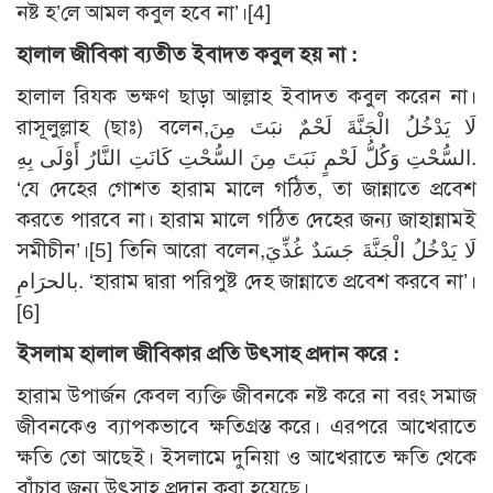
নষ্ট হ’লে আমল কবুল হবে না’।[4]
হালাল জীবিকা ব্যতীত ইবাদত কবুল হয় না :
হালাল রিযক ভক্ষণ ছাড়া আল্লাহ ইবাদত কবুল করেন না।
রাসূলুল্লাহ (ছাঃ) বলেন,لَا يَدْخُلُ الْجَنَّةَ لَحْمٌ نبَتَ مِنَ
السُّحْتِ وَكُلُّ لَحْمٍ نَبَتَ مِنَ السُّحْتِ كَانَتِ النَّارُ أَوْلَى بِهِ.
‘যে দেহের গোশত হারাম মালে গঠিত, তা জান্নাতে প্রবেশ
করতে পারবে না। হারাম মালে গঠিত দেহের জন্য জাহান্নামই
সমীচীন’।[5] তিনি আরো বলেন,لَا يَدْخُلُ الْجَنَّةَ جَسَدٌ غُذِّيَ
بالحرَامِ. ‘হারাম দ্বারা পরিপুষ্ট দেহ জান্নাতে প্রবেশ করবে না’।
[6]
ইসলাম হালাল জীবিকার প্রতি উৎসাহ প্রদান করে :
হারাম উপার্জন কেবল ব্যক্তি জীবনকে নষ্ট করে না বরং সমাজ
জীবনকেও ব্যাপকভাবে ক্ষতিগ্রস্ত করে। এরপরে আখেরাতে
ক্ষতি তো আছেই। ইসলামে দুনিয়া ও আখেরাতে ক্ষতি থেকে
বাঁচার জন্য উৎসাহ প্রদান করা হয়েছে।