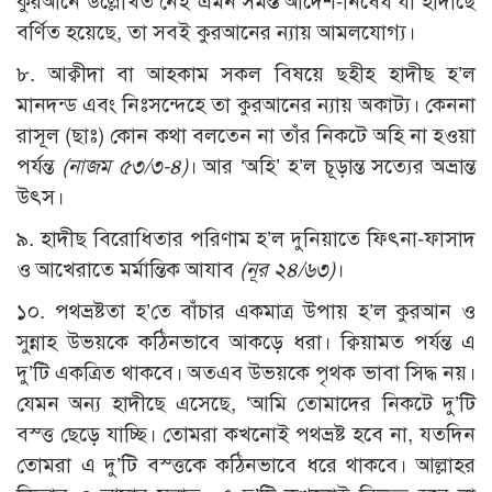
কুরআনে উল্লেখিত নেই এমন সমস্ত আদেশ-নিষেধ যা হাদীছে
বর্ণিত হয়েছে, তা সবই কুরআনের ন্যায় আমলযোগ্য।
৮. আক্বীদা বা আহকাম সকল বিষয়ে ছহীহ হাদীছ হ’ল
মানদন্ড এবং নিঃসন্দেহে তা কুরআনের ন্যায় অকাট্য। কেননা
রাসূল (ছাঃ) কোন কথা বলতেন না তাঁর নিকটে অহি না হওয়া
পর্যন্ত
(নাজম ৫৩/৩-৪)
। আর ‘অহি’ হ’ল চূড়ান্ত সত্যের অভ্রান্ত
উৎস।
৯. হাদীছ বিরোধিতার পরিণাম হ’ল দুনিয়াতে ফিৎনা-ফাসাদ
ও আখেরাতে মর্মান্তিক আযাব
(নূর ২৪/৬৩)
।
১০. পথভ্রষ্টতা হ’তে বাঁচার একমাত্র উপায় হ’ল কুরআন ও
সুন্নাহ উভয়কে কঠিনভাবে আকড়ে ধরা। ক্বিয়ামত পর্যন্ত এ
দু’টি একত্রিত থাকবে। অতএব উভয়কে পৃথক ভাবা সিদ্ধ নয়।
যেমন অন্য হাদীছে এসেছে, ‘আমি তোমাদের নিকটে দু’টি
বস্ত্ত ছেড়ে যাচ্ছি। তোমরা কখনোই পথভ্রষ্ট হবে না, যতদিন
তোমরা এ দু’টি বস্ত্তকে কঠিনভাবে ধরে থাকবে। আল্লাহর