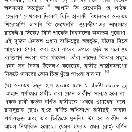
[9]
অলসদের অন্তর্ভুক্ত’।
‘আপনি কি দেখেননি হে পাঠক!
‘হেদায়া’ লেখকের দিকে? যিনি হানাফী বিদ্বানদের অন্যতম
শিরোমণি! আপনি কি দেখেননি ‘ওয়াজীয’-এর ভাষ্যকার
রাফেঈ-র দিকে? যিনি শাফেঈ বিদ্বানদের অন্যতম পুরোধা।
এই দু’জন ঐসকল প্রধান ব্যক্তিত্বের অন্তর্ভুক্ত, যাঁদের দিকে
আঙুলের ইশারা করা হয়। যাদের উপরে শ্রেষ্ঠ ও সর্বোত্তম
ব্যক্তিগণ ভরসা করে থাকেন। তাঁরা তাঁদের কিতাব সমূহে
এমন সব বিষয় উলেলখ করেছেন, হাদীছ শাস্ত্রবিদগণের
[10]
নিকটে সেসবের কোন চিহ্ন খুঁজে পাওয়া যায় না’।
(ঘ) অন্যতম উছূল হ’ল إن حديث الآحاد لا ةثبة عقيدة
‘আহাদ পর্যায়ের হাদীছ দ্বারা কোন আক্বীদা সাব্যস্ত হবে না’।
একক রাবী কর্তৃক বর্ণিত হাদীছকে ‘খবরে ওয়াহেদ’ বলে।
রাসূলুল্লাহ (ছাঃ) হ’তে বর্ণিত অধিকাংশ হাদীছই ‘আহাদ’
পর্যায়ভুক্ত এবং তার ভিত্তিতে মুসলিম উম্মাহর আক্বীদা ও
আমল নির্ধারিত হয়েছে। যেমন হযরত ওমর (রাঃ) বর্ণিত