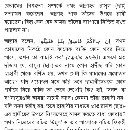
কেরামের বিশ্বস্ততা সম্পর্কে স্বয়ং আল্লাহর রাসূল (ছাঃ)
সত্যায়ন করেছেন। আল্লাহ পাক তাঁদের উপরে রাযী
হয়েছেন। কিন্তু কেন যেন আমরা তাঁদের ব্যাপারে নিশ্চিত হ’তে
পারলাম না।
আল্লাহ বলেন, إِنْ جَاءَكُمْ فَاسِقٌ بِنَبَإٍ فَتَبَيَّنُوا ‘যখন
তোমাদের নিকটে কোন ফাসেক ব্যক্তি কোন খবর নিয়ে
আসে, তখন তা যাচাই কর’
(হজুরাত ৪৯/৬)
। এক্ষণে প্রশ্ন
দাঁড়ায় যে, রাসূল (ছাঃ)-এর নামে কোন হাদীছ যদি কোন
ছাহাবী থেকে বর্ণিত হয়, তখন সেটা কি যাচায়ের প্রয়োজন
আছে? যদি প্রয়োজন মনে করি তবে ছাহাবীদেরকে কোন
পর্যায়ে নিয়ে যাচ্ছি তা ভেবে দেখেছি কি? হ্যাঁ, ‘সনদ’ বা
বর্ণনাসূত্রগুলি আমরা যাচাই করব। কেননা তাঁরা ছাহাবী নন।
যদি সনদ ছহীহ হয়, তবে ছাহাবীর মাধ্যমে প্রাপ্ত রাসূল (ছাঃ)-
এর হাদীছের উপরে নিঃসন্দেহে আমল করতে বাধা কোথায়?
অথচ নিজেদের রচিত ‘উছূল’ ও তার আলোকে রচিত ফিক্বহী