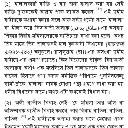
(১) ‘হালালকারী ব্যক্তি ও যার জন্য হালাল করা হয় সেই
[17]
ব্যক্তি দু’জনকেই আল্লাহ পাক লা‘নত করেন’।
এই ছহীহ
হাদীছকে অগ্রাহ্য করার ফলে আজ সর্বত্র ধর্মের নামে ‘হালালা’
বা ‘হীলা’ করে ‘বিদ‘আতী তালাক্ব’(طلاق بدعى)-এর অসহায়
শিকার নিরীহ মহিলাদেরকে ব্যভিচারে বাধ্য করা হচ্ছে। অথচ
তিন মাসে তিন তালাক্ববই হ’ল কুরআনী বিধানের
(বাক্বারাহ
২/২২৮-২৩০)
অনুকূলে। রাসূলুল্লাহ (ছাঃ)-এর অসংখ্য ছহীহ
হাদীছে-এর প্রমাণ রয়েছে। কিন্তু নিজেদের স্বীকৃত ‘বিদ‘আতী
তালাক্বব’ অর্থাৎ এক মজলিসে তিন তালাক্ববকে ‘তিন তালাক্ব
বায়েন’ হিসাবে গণ্য করার মর্মান্তিক পরিণামে পুনর্মিলনেচ্ছু
স্বামী-স্ত্রীকে ‘হালালা’ নামক নোংরা পন্থা গ্রহণে বাধ্য করা হয়
ধর্মীয় বিধানের নামে। অথচ এটা কখনোই বিধান নয়।
(২) ‘অলী ব্যতীত বিবাহ নেই’ ‘যে মহিলা তার অলি বা
অভিভাবক ব্যতীত বিবাহ করবে, তার বিবাহ বাতিল, বাতিল,
[18]
বাতিল’।
এই হাদীছকে অগ্রাহ্য করার ফলে মেয়েরা এখন
ইচ্ছামত ‘কোর্ট ম্যারেজ’ করছে ও ছয় মাস-এক বছর যেতে না