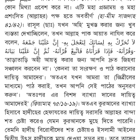
কোন মিথ্যা প্রবেশ করে না। এটি মহা প্রজ্ঞাময় ও মহা
প্রশংসিত (আল্লাহর) পক্ষ হতে অবতীর্ণ’
(হা-মীম সাজদাহ
৪১/৪২)
। রাসূল (ছাঃ) যখন ‘অহি’ মুখস্ত করার জন্য খুব
ব্যস্ততা দেখাচ্ছিলেন, তখন আল্লাহ পাক আয়াত নাযিল করে
বলেন, لاَ تُحَرِّكْ بِهِ لِسَانَكَ لِتَعْجَلَ بِهِ- إِنَّ عَلَيْنَا جَمْعَهُ
وَقُرْآنَهُ- فَإِذَا قَرَأْنَاهُ فَاتَّبِعْ قُرْآنَهُ- ثُمَّ إِنَّ عَلَيْنَا بَيَانَهُ-
‘তাড়াতাড়ি অহী আয়ত্ব করার জন্য আপনি দ্রুত জিহবা
সঞ্চালন করবেন না’। ‘কেননা তা সংরক্ষণ ও পাঠ করানোর
দায়িত্ব আমাদের’। ‘অতএব যখন আমরা তা (জিব্রীলের
মাধ্যমে) পাঠ করাই, তখন আপনি সেই পাঠের অনুসরণ
করুন’। ‘অতঃপর এর বিশদ ব্যাখ্যা দানের দায়িত্ব
আমাদেরই’
(ক্বিয়ামাহ ৭৫/১৬-১৯)
। অতএব কুরআনের ব্যাখ্যা
হিসাবে হাদীছের হেফাযতের দায়িত্ব সরাসরি আল্লাহর বান্দা
শত চেষ্টা করেও যেমন কুরআনকে মুছে দিতে পারেনি।
তেমনি হাদীছ বিরোধীদের শত চেষ্টায়ও ইসলামী আইনের
দ্বিতীয় উৎস হাদীছকে মুছে দেওয়া সম্ভব নয়। তবে তাদের