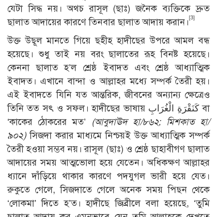
যেটা সিদ্ধ নয়। অথচ রাসূল (ছাঃ) জনৈক ব্যক্তিকে দ্রুত
[3]
ছালাত আদায়ের কারণে তিনবার ছালাত আদায় করান।
উক্ত উছূল মানতে গিয়ে ছহীহ হাদীছের উপরে আমল বন্ধ
হয়েছে। শুধু তাই নয় বরং ছালাতের রূহ বিনষ্ট হয়েছে।
কেননা ছালাত হ’ল শ্রেষ্ঠ ইবাদত এবং শ্রেষ্ঠ আধ্যাত্মিক
ইবাদত। এখানে বান্দা ও আল্লাহর মধ্যে সম্পর্ক তৈরী হয়।
এই ইবাদতে যিনি যত আন্তরিক, জীবনের অন্যান্য ক্ষেত্রেও
তিনি তত সৎ ও সফল। হাদীছের ভাষায় كَنَقْرَةِ الْغُرَابِ বা
‘কাকের ঠোকরের মত’
(আবুদাঊদ হা/৮৬২; মিশকাত হা/
৯০২)
সিজদা করার মাধ্যমে নিশ্চয়ই উক্ত আধ্যাত্মিক সম্পর্ক
তৈরী হওয়া সম্ভব নয়। রাসূল (ছাঃ) ও শ্রেষ্ঠ ছাহাবীগণ ছালাত
আদায়ের সময় আত্মভোলা হয়ে যেতেন। অধিকক্ষণ আল্লাহর
ধ্যানে দাঁড়িয়ে থাকার কারণে পদযুগল ভারী হয়ে যেত।
রুকুতে গেলে, সিজদাতে গেলে অনেক সময় পিছন থেকে
‘লোকমা’ দিতে হ’ত। হাদীছে জিব্রীলে বলা হয়েছে, ‘তুমি
ছালাত আদায় কর এমনভাবে যেন তুমি আল্লাহকে দেখতে