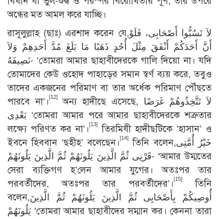
বিধান যা ভুল-শুদ্ধ ও পরস্পর বিরোধিতায় পূর্ণ, তার উপরে
অন্ধের মত আমল করে যাচ্ছি।
রাসূলুল্লাহ (ছাঃ) এরশাদ করেন যে,لاَ تَسُبُّوا أَصْحَابِى، فَلَوْ
أَنَّ أَحَدَكُمْ أَنْفَقَ مِثْلَ أُحُدٍ ذَهَبًا مَا بَلَغَ مُدَّ أَحَدِهِمْ وَلاَ
نَصِيفَهُ- ‘তোমরা আমার ছাহাবীদেরকে গালি দিয়ো না। যদি
তোমাদের কেউ ওহোদ পাহাড়ের সমান স্বর্ণ ব্যয় করে, তবুও
তাদের একজনের পরিমাণ বা তার অর্ধেক পরিমাণ পৌঁছতে
[12]
পারবে না’।
অন্য হাদীছে এসেছে, لاَ تَتَّخِذُوهُمْ غَرَضًا
بَعْدِى ‘তোমরা আমার পরে আমার ছাহাবীদেরকে শত্রুতার
[13]
লক্ষ্যে পরিণত কর না’।
তিরমিযী হাদীছটিকে ‘হাসান’ ও
[14]
ইবনে হিববান ‘ছহীহ’ বলেছেন।
তিনি বলেন,خَيْرُ أُمَّتِى
قَرْنِى ثُمَّ الَّذِينَ يَلُونَهُمْ ثُمَّ الَّذِينَ يَلُونَهُمْ- ‘আমার উম্মতের
সেরা ব্যক্তিগণ হ’লেন আমার যুগের। অতঃপর তার
[15]
পরবর্তীদের, অতঃপর তার পরবর্তীদের’।
তিনি
বলেন,أُوصِيكُمْ بِأَصْحَابِى ثُمَّ الَّذِينَ يَلُونَهُمْ ثُمَّ الَّذِينَ
يَلُونَهُمْ ‘তোমরা আমার ছাহাবীদের সম্মান কর। কেননা তারা