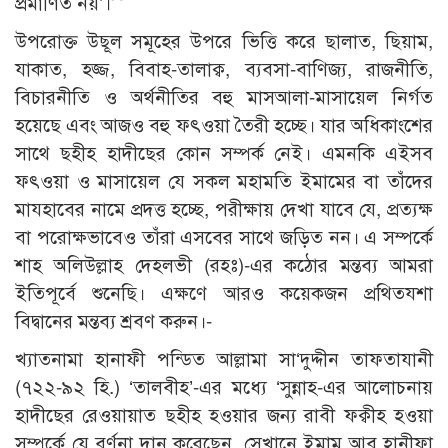
প্রমাণিত নয়’।
উপরোক্ত উছূল সমূহের উপরে ভিত্তি করে ছালাত, ছিয়াম,
যাকাত, হজ্জ, বিবাহ-তালাক্ব, ব্যবসা-বাণিজ্য, রাজনীতি,
বিচারনীতি ও অর্থনীতির বহু মাসআলা-মাসায়েল নির্গত
হয়েছে এবং আজও বহু ফৎওয়া তৈরী হচ্ছে। যার অধিকাংশের
সাথে ছহীহ হাদীছের কোন সম্পর্ক নেই। এমনকি এইসব
ফৎওয়া ও মাসায়েল যে সকল মহামতি ইমামের বা তাঁদের
মাযহাবের নামে প্রদত্ত হচ্ছে, পরীক্ষায় দেখা যাবে যে, প্রত্যক্ষ
বা পরোক্ষভাবেও তাঁরা এসবের সাথে জড়িত নন। এ সম্পর্কে
শাহ অলিউল্লাহ দেহলভী (রহঃ)-এর কঠোর মন্তব্য আমরা
ইতিপূর্বে শুনেছি। এক্ষণে আরও কয়েকজন প্রথিতযশা
বিদ্বানের মন্তব্য শ্রবণ করুন।-
খ্যাতনামা হানাফী পন্ডিত আল্লামা সা‘দুদ্দীন তাফতাযানী
(৭২২-৯২ হি.) ‘তালবীহ’-এর মধ্যে ‘সুন্নাহ-এর আলোচনায়
হাদীছের রেওয়ায়াত ছহীহ হওয়ার জন্য রাবী ফক্বীহ হওয়া
সম্পর্কে যে বর্ণনা দান করেছেন, সেখানে ইমাম আবু হানীফা