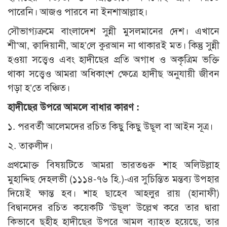
পারেনি। আজও পারবে না ইনশাআল্লাহ।
সৌভাগ্যক্রমে বাংলাদেশ সুন্নী মুসলমানের দেশ। এখানে
শী‘আ, ক্বাদিয়ানী, আহ’লে কুরআন না থাকারই মত। কিন্তু সুন্নী
হওয়া সত্ত্বেও এবং হাদীছের প্রতি অগাধ ও অকৃত্রিম ভক্তি
থাকা সত্ত্বেও আমরা অধিকাংশ ক্ষেত্রে হাদীছ অনুযায়ী জীবন
গড়া হ’তে বঞ্চিত।
হাদীছের উপরে আমলে বাধার কারণ :
১. পরবর্তী আলেমদের রচিত কিছু কিছু উছূল বা আইন সূত্র।
২. তাক্বলীদ।
প্রথমোক্ত বিষয়টিতে আমরা ভারতগুরু শাহ অলিউল্লাহ
মুহাদ্দিছ দেহলভী (১১১৪-৭৬ হি.)-এর সুচিন্তিত মন্তব্য উপহার
দিয়েই ক্ষান্ত হব। শাহ ছাহেব আহলুর রায় (হানাফী)
বিদ্বানদের রচিত কয়েকটি ‘উছূল’ উল্লেখ করে তার দ্বারা
কিভাবে ছহীহ হাদীছের উপরে আমল ব্যাহত হয়েছে, তার