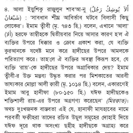
৪. আলা ইয়ুশিকু রাজুলুন শাব‘আ-নু (أَلاَ يُوشِكُ رَجُلٌ
شَبْعَانُ) : ‘সাবধান শীঘ্র আবির্ভাব ঘটবে বিলাসী কিছু
লোকের’। ইমাম ত্বীবী (মৃ. ৭৪৩ হি.) বলেন, এখানে ‘আলা’
(ألا) হরফে তাম্বীহকে দ্বিতীয়বার নিয়ে আসার কারণ হ’ল ঐ
ব্যক্তির উপরে ধিক্কার ও ক্রোধ প্রকাশ করা, যে ব্যক্তি
কুরআনকে যথেষ্ট মনে করে হাদীছের উপরে আমলকে
পরিত্যাগ করে। তাহ’লে ঐ ব্যক্তির অবস্থা কিরূপ হবে, যে
ব্যক্তি ‘রায়’-কে হাদীছের উপরে অগ্রাধিকার দেয়? ইমাম
ত্বীবী-র উক্ত মন্তব্য উদ্ধৃত করার পর মিশকাতের আরবী
ভাষ্যকার মোল্লা আলী ক্বারী (মৃ. ১০১৪ হি.) বলেন, একারণেই
ইমাম আবু হানীফা (৮০-১৫০ হি.) যঈফ হাদীছকেও
শক্তিশালী রায়-এর উপরে অগ্রগণ্য করেছেন’
(মিরক্বাত)
।
অথচ দুঃখজনক বাস্তবতা এই যে, হানাফী মাযহাবের নামে
পরবর্তী ফক্বীহরা তাদের রচিত উছূল সমূহের দোহাই দিয়ে
যঈফ দূরে থাক অসংখ্য ছহীহ হাদীছকে অগ্রাহ্য করে