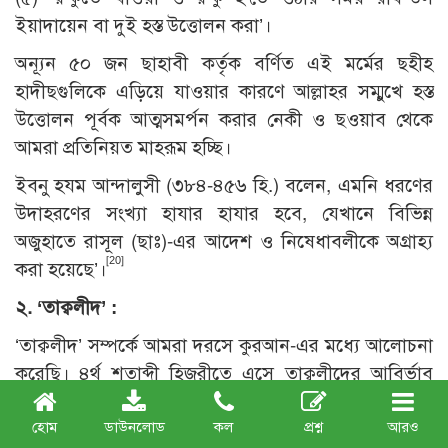
ইয়াদায়েন বা দুই হস্ত উত্তোলন করা’।
অন্যূন ৫০ জন ছাহাবী কর্তৃক বর্ণিত এই মর্মের ছহীহ
হাদীছগুলিকে এড়িয়ে যাওয়ার কারণে আল্লাহর সম্মুখে হস্ত
উত্তোলন পূর্বক আত্মসমর্পন করার নেকী ও ছওয়াব থেকে
আমরা প্রতিনিয়ত মাহরূম হচ্ছি।
ইবনু হযম আন্দালুসী (৩৮৪-৪৫৬ হি.) বলেন, এমনি ধরণের
উদাহরণের সংখ্যা হাযার হাযার হবে, যেখানে বিভিন্ন
অজুহাতে রাসূল (ছাঃ)-এর আদেশ ও নিষেধাবলীকে অগ্রাহ্য
[20]
করা হয়েছে’।
২. ‘তাক্বলীদ’ :
‘তাক্বলীদ’ সম্পর্কে আমরা দরসে কুরআন-এর মধ্যে আলোচনা
করেছি। ৪র্থ শতাব্দী হিজরীতে এসে তাক্বলীদের আবির্ভাব
ঘটে এবং মুসলিম উম্মাহকে হাদীছের অনুসরণের বদলে
ব্যক্তির অনুসরণে উদ্বুদ্ধ করে। অথচ ইমাম আবু হানীফা (রহঃ)
হোম
ডাউনলোড
কল
প্রশ্ন
আরও