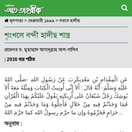
মূলপাতা
>
ফেব্রুয়ারী ১৯৯৯
>
দরসে হাদীছ
শৃংখলে বন্দী হাদীছ শাস্ত্র
প্রফেসর ড. মুহাম্মাদ আসাদুল্লাহ আল-গালিব
|
2936 বার পঠিত
عَنِ الْمِقْدَامِ بْنِ مَعْدِيكَرِبَ عَنْ رَسُولِ اللهِ -صَلَّى اللهُ
عَلَيْهِ وَسَلَّمَ- أَنَّهُ قَالَ : أَلاَ إِنِّى أُوتِيتُ الْكِتَابَ وَمِثْلَهُ مَعَهُ أَلاَ
يُوشِكُ رَجُلٌ شَبْعَانُ عَلَى أَرِيكَتِهِ يَقُولُ عَلَيْكُمْ بِهَذَا الْقُرْآنِ
فَمَا وَجَدْتُمْ فِيهِ مِنْ حَلاَلٍ فَأَحِلُّوهُ وَمَا وَجَدْتُمْ فِيهِ مِنْ
حَرَامٍ فَحَرِّمُوهُ وإن ما حرَّم رسولُ الله كما حَرَّمَ اللهُ...
অনুবাদ :