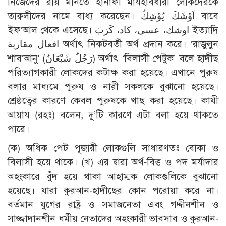
নিজেদের রায় মানতে হানাফী মাযহাবধারী লোকদেরকে
তাক্বলীদের নামে বাধ্য করেছেন। اَوْشَكَ يُوْشِكُ বাবে
ইফ‘আল থেকে এসেছে। اوشك، عسى، كاد، كَرَبَ ইত্যাদি
افعال مقاربة অর্থাৎ নিকটবর্তী অর্থ প্রদান করে। ‘রাজুলুন
শাব‘আনু’ (رَجُلٌ شَبْعَانُ) অর্থাৎ ‘বিলাসী পেটুক’ বলে হাদীছ
পরিত্যাগকারী লোকদের কটাক্ষ করা হয়েছে। এখানে পুরুষ
বলার মাধ্যমে পুরুষ ও নারী সকলকে বুঝানো হয়েছে।
শ্রেষ্ঠত্বের কারণে কেবল পুরুষকে খাছ করা হয়েছে। কাযী
আয়ায (রহঃ) বলেন, দু’টি কারণে এটা বলা হয়ে থাকতে
পারে।
(ক) অধিক পেট পূজারী লোকগুলি সাধারণতঃ বোকা ও
বিলাসী হয়ে থাকে। (খ) এর দ্বারা অর্থ-বিত্ত ও পদ মর্যাদার
অহংকারে বুঁদ হয়ে থাকা আহাম্মক লোকগুলিকে বুঝানো
হয়েছে। যারা কুরআন-হাদীছের কোন পরোয়া করে না।
বর্তমান যুগের রাষ্ট্র ও সমাজনেতা এবং গদ্দীনশীন ও
সাজ্জাদানশীন ধর্মীয় নেতাদের অহংকারী ভাবসাব ও কুরআন-