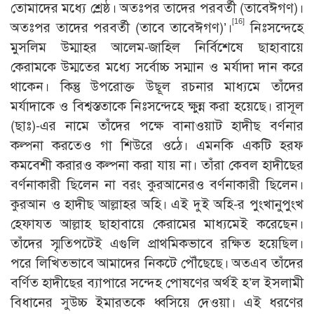
তোমাদের মধ্যে শ্রেষ্ঠ। অতঃপর তাদের পরবর্তী (তাবেঈগণ)।
[16]
অতঃপর তাদের পরবর্তী (তাবে তাবেঈগণ)’।
নিঃসন্দেহে
মুসলিম উম্মাহর আলেম-জাহিল নির্বিশেষে ছাহাবায়ে
কেরামকে উম্মতের মধ্যে সর্বোচ্চ সম্মান ও মর্যাদা দান করে
থাকেন। কিন্তু উপরোক্ত উছূল রচনার মাধ্যমে তাঁদের
মর্যাদাকে ও বিশ্বস্ততাকে নিঃসন্দেহে ক্ষুন্ন করা হয়েছে। রাসূল
(ছাঃ)-এর নামে তাঁদের পক্ষে বানাওয়াট হাদীছ বর্ণনার
কল্পনা করতেও গা শিউরে ওঠে। এমনকি একটি হরফ
কমবেশী করারও কল্পনা করা যায় না। তাঁরা কেবল হাদীছের
বর্ণনাকারী ছিলেন না বরং কুরআনেরও বর্ণনাকারী ছিলেন।
কুরআন ও হাদীছ আল্লাহর অহি। এই দুই অহি-র পুংখানুপুংখ
হেফাযত আল্লাহ ছাহাবায়ে কেরামের মাধ্যমেই করেছেন।
তাঁদের স্মৃতিপটেই এগুলি প্রাথমিকভাবে রক্ষিত হয়েছিল।
পরে লিখিতভাবে আমাদের নিকটে পৌঁছেছে। অতএব তাঁদের
বর্ণিত হাদীছের ব্যাপারে সন্দেহ পোষণের অর্থই হ’ল ইসলামী
বিধানের সুউচ্চ ইমারতকে ধ্বসিয়ে দেওয়া। এই ধরণের