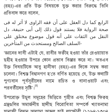
(রহঃ)-এর প্রতি উক্ত বিষয়কে যুক্ত করার বিরুদ্ধে তিনি
প্রতিবাদ করে বলেন,
الرابع كما دل العقل على أن فقه الراوى لا أثر له فى
صحة الرواية فلا يستند قول ذلك إلى أبى حنيفة، دل
النقل من الثقات على أنه قول موضوع مختلق على
السلف الصالح ومستحدث من المتأخرين-
‘জ্ঞানের দাবী এটাই যে, রাবীর ফক্বীহ হওয়া তাঁর রেওয়ায়াত
ছহীহ হওয়ার উপরে কোন প্রভাব বিস্তার করে না। অতএব
উক্ত বিষয়টিকে আবু হানীফা (রহঃ)-এর দিকে সম্বন্ধ করা
চলেনা। বিশ্বস্ত বিদ্বানগণ হ’তে বর্ণিত হয়েছে যে, উক্ত কথাটি
পুণ্যবান পূর্বসূরীদের নামে রচিত ও বানাওয়াট এবং
[8]
পরবর্তীদের সৃষ্টি’।
উপরোক্ত উছূল সমূহের ভিত্তিতে গৃহীত এবং বিশ্বস্ত ফিক্বহ
গ্রন্থগুলির অমার্জনীয় হাদীছ বিরোধিতা সম্পর্কে খ্যাতনামা
হানাফী বিদ্বান আল্লামা আব্দুল হাই লাক্ষ্ণৌবী (১২৬৪-১৩০৪