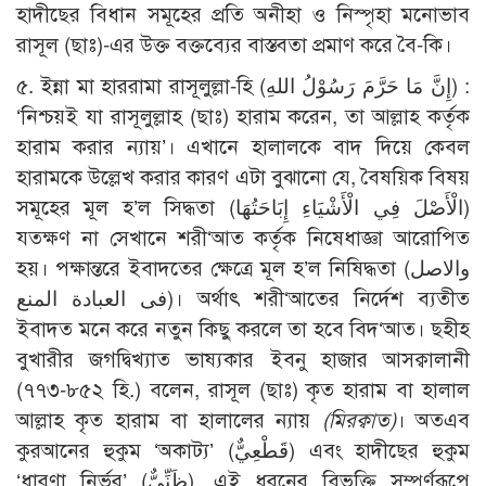
হাদীছের বিধান সমূহের প্রতি অনীহা ও নিস্পৃহা মনোভাব
রাসূল (ছাঃ)-এর উক্ত বক্তব্যের বাস্তবতা প্রমাণ করে বৈ-কি।
৫. ইন্না মা হাররামা রাসূলুল্লা-হি (إِنَّ مَا حَرَّمَ رَسُوْلُ اللهِ) :
‘নিশ্চয়ই যা রাসূলুল্লাহ (ছাঃ) হারাম করেন, তা আল্লাহ কর্তৃক
হারাম করার ন্যায়’। এখানে হালালকে বাদ দিয়ে কেবল
হারামকে উল্লেখ করার কারণ এটা বুঝানো যে, বৈষয়িক বিষয়
সমূহের মূল হ’ল সিদ্ধতা (الْأَصْلَ فِي الْأَشْيَاءِ إِبَاحَتُهَا)
যতক্ষণ না সেখানে শরী‘আত কর্তৃক নিষেধাজ্ঞা আরোপিত
হয়। পক্ষান্তরে ইবাদতের ক্ষেত্রে মূল হ’ল নিষিদ্ধতা (والاصل
فى العبادة المنع)। অর্থাৎ শরী‘আতের নির্দেশ ব্যতীত
ইবাদত মনে করে নতুন কিছু করলে তা হবে বিদ‘আত। ছহীহ
বুখারীর জগদ্বিখ্যাত ভাষ্যকার ইবনু হাজার আসক্বালানী
(৭৭৩-৮৫২ হি.) বলেন, রাসূল (ছাঃ) কৃত হারাম বা হালাল
আল্লাহ কৃত হারাম বা হালালের ন্যায়
(মিরক্বাত)
। অতএব
কুরআনের হুকুম ‘অকাট্য’ (قَطْعِيٌّ) এবং হাদীছের হুকুম
‘ধারণা নির্ভর’ (ظَنِّيٌّ), এই ধরনের বিভক্তি সম্পূর্ণরূপে