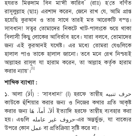
*
হযরত মিক্বদাম বিন মা‘দী কারিব
(রাঃ) হ’তে বর্ণিত
রাসূলুল্লাহ (ছাঃ) এরশাদ করেন, জেনে রাখ যে, আমি প্রাপ্ত
হয়েছি কুরআন ও তার সাথে তারই মত আরেকটি বস্ত্ত।
সাবধান! সত্বর তোমাদের নিকটে খাট-পালংকে শুয়ে থাকা
বিলাসী কিছু লোকের আবির্ভাব হবে। যারা বলবে, তোমাদের
জন্য এই কুরআনই যথেষ্ট। এর মধ্যে তোমরা যেগুলিকে
হালাল পাও তাকে হালাল জানো। তবে মনে রেখ নিশ্চয়ই
আল্লাহর রাসূল যা হারাম করেন, তা আল্লাহ কর্তৃক হারাম
[1]
করার ন্যায়’।
শাব্দিক ব্যাখ্যা :
১. আলা (أَلاَ) : ‘সাবধান!’ (ا) হরফে তাম্বীহ حرف تنبيه
কাউকে হুঁশিয়ার করার জন্য ও নিজের কথার প্রতি আকৃষ্ট
করার জন্য ألآ، أمآ، هَا ইত্যাদি হরফে তাম্বীহ ব্যবহার করা
হয়। এগুলি حروف غير عامله-এর অন্তর্ভুক্ত, যা বাক্যের
উপরে কোন عمل বা প্রতিক্রিয়া সৃষ্টি করে না।