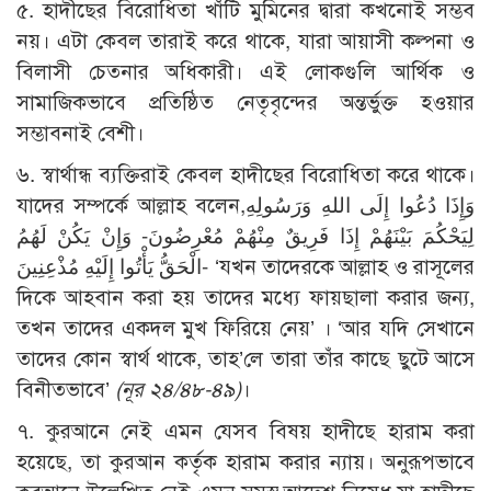
৫. হাদীছের বিরোধিতা খাঁটি মুমিনের দ্বারা কখনোই সম্ভব
নয়। এটা কেবল তারাই করে থাকে, যারা আয়াসী কল্পনা ও
বিলাসী চেতনার অধিকারী। এই লোকগুলি আর্থিক ও
সামাজিকভাবে প্রতিষ্ঠিত নেতৃবৃন্দের অন্তর্ভুক্ত হওয়ার
সম্ভাবনাই বেশী।
৬. স্বার্থান্ধ ব্যক্তিরাই কেবল হাদীছের বিরোধিতা করে থাকে।
যাদের সম্পর্কে আল্লাহ বলেন,وَإِذَا دُعُوا إِلَى اللهِ وَرَسُولِهِ
لِيَحْكُمَ بَيْنَهُمْ إِذَا فَرِيقٌ مِنْهُمْ مُعْرِضُونَ- وَإِنْ يَكُنْ لَهُمُ
الْحَقُّ يَأْتُوا إِلَيْهِ مُذْعِنِينَ- ‘যখন তাদেরকে আল্লাহ ও রাসূলের
দিকে আহবান করা হয় তাদের মধ্যে ফায়ছালা করার জন্য,
তখন তাদের একদল মুখ ফিরিয়ে নেয়’ । ‘আর যদি সেখানে
তাদের কোন স্বার্থ থাকে, তাহ’লে তারা তাঁর কাছে ছুটে আসে
বিনীতভাবে’
(নূর ২৪/৪৮-৪৯)
।
৭. কুরআনে নেই এমন যেসব বিষয় হাদীছে হারাম করা
হয়েছে, তা কুরআন কর্তৃক হারাম করার ন্যায়। অনুরূপভাবে