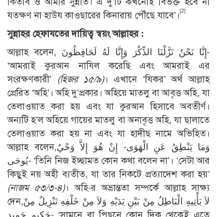
কিতাব ও আমার সুন্নাত। এ দু’টি কখনোই বিভক্ত হবে না
[2]
যতক্ষণ না হাউয কাওছারের কিনারায় পৌঁছে যাবে’।
সুন্নাহর হেফাযতের দায়িত্ব স্বয়ং আল্লাহর :
আল্লাহ বলেন, إِنَّا نَحْنُ نَزَّلْنَا الذِّكْرَ وَإِنَّا لَهُ لَحَافِظُونَ-
‘আমরাই কুরআন নাযিল করেছি এবং আমরাই এর
সংরক্ষণকারী’
(হিজর ১৫/৯)
। এখানে ‘যিকর’ অর্থ আল্লাহ
প্রেরিত ‘অহি’। অহি দু’প্রকার। অহিয়ে মাতলু বা আবৃত্ত অহি, যা
তেলাওয়াত করা হয় এবং যা কুরআন হিসাবে অবতীর্ণ।
অন্যটি হ’ল অহিয়ে গায়ের মাতলু বা অনাবৃত্ত অহি, যা ছালাতে
তেলাওয়াত করা হয় না এবং যা হাদীছ নামে অভিহিত।
আল্লাহ বলেন,وَمَا يَنْطِقُ عَنِ الْهَوَى- إِنْ هُوَ إِلاَّ وَحْيٌ
يُوحَى- ‘তিনি নিজ ইচ্ছামত কোন কথা বলেন না’। ‘সেটা আর
কিছুই নয় অহী ব্যতীত, যা তার নিকটে প্রত্যাদেশ করা হয়’
(নাজম ৫৩/৩-৪)
। অহি-র অভ্রান্ততা সম্পর্কে আল্লাহ সাক্ষ্য
দেন,لاَ يَأْتِيهِ الْبَاطِلُ مِنْ بَيْنِ يَدَيْهِ وَلاَ مِنْ خَلْفِهِ تَنْزِيلٌ مِنْ
حَكِيمٍ حَمِيدٍ- ‘সামনে বা পিছনে কোন দিক থেকেই এতে