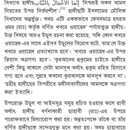
বিখ্যাত হাদীছإِنَّمَا الأَعْمَالُ بِالنِّيَّاتِ ‘নিশ্চয়ই সকল আমল
[11]
নিয়তের উপর নির্ভরশীল’।
হাদীছটি ইসলামের মৌলিক
বিধানের অন্তর্ভুক্ত। অথচ এটি এককভাবে কেবলমাত্র হযরত
ওমর (রাঃ) কর্তৃক বর্ণিত খবরে ওয়াহেদ’ পর্যায়ভুক্ত হাদীছ।
উক্ত বিষয়ে আরও উছূল রচনা করা হয়েছে, ‘যদি কোন খবরে
ওয়াহেদ-এর সাথে এইসব উছূলের বিরোধ ঘটে, তাহ’লে উক্ত
খবরে ওয়াহেদ প্রত্যাখ্যাত হবে’। ‘খবরে ওয়াহেদ-এর উপর
ক্বিয়াস অগ্রগণ্য হবে’। ‘কুরআনের হুকুমের চাইতে হাদীছে
বেশী কিছু থাকলে সেটা মানসূখ অর্থাৎ হুকুম রহিত হিসাবে
গণ্য হবে এবং সুন্নাহ কখনো কুরআনকে মানসূখ করবে না’।
‘ছহীহ হাদীছের বিপরীতে মদীনাবাসীদের আমলকে অগ্রগণ্য
করা’ ইত্যাদি।
উপরোক্ত উছূল বা আইনসূত্র সমূহ রচিত হওয়ার ফলে রাবী
অর্থাৎ হাদীছ বর্ণনাকারী ছাহাবী (রাঃ)-এর উপরে
পরোক্ষভাবে মিথ্যারোপ করা হয়। অন্ততঃপক্ষে তাঁকে বা তাঁর
বর্ণিত হাদীছকে সন্দেহযুক্ত মনে করা হয়। অথচ ছাহাবায়ে