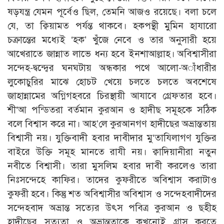
ষড়যন্ত্র যেমন পূর্বেও ছিল, তেমনি আজও রয়েছে। বলা চলে
যে, তা ক্বিয়ামত পর্যন্ত থাকবে। হকপন্থী মুমিন হাযারো
চক্রান্তের মধ্যেই ‘হক’ খুঁজে নেবে ও তার অনুসারী হয়ে
আখেরাতে জান্নাত লাভে ধন্য হবে ইনশাআল্লাহ। অবিশ্বাসীরা
সন্দেহ-দ্বন্দ্বের ঘনঘটায় অন্ধকার পথে আলো-অাঁধারীর
লুকোচুরির মাঝে হোচট খেয়ে চলতে চলতে অবশেষে
জাহান্নামের অগ্নিগহবরে চিরস্থায়ী আযাবে গ্রেফতার হবে।
শী‘আ পন্ডিতরা বর্তমান কুরআন ও হাদীছ সমূহকে সঠিক
বলে বিশ্বাস করে না। আহ’লে কুরআনগণ হাদীছের অভ্রান্ততায়
বিশ্বাসী নয়। যুক্তিবাদী হবার দাবীদার মু‘তাযিলাগণ যুক্তির
বাইরে উক্তি সমূহ মানতে রাযী নয়। ক্বাদিয়ানীরা নতুন
নবীতে বিশ্বাসী। তারা মুসলিম হবার দাবী করলেও তারা
নিঃসন্দেহে কাফির। তাদের কুফরীতে অবিশ্বাস করাটাও
কুফরী হবে। কিন্তু শত অবিশ্বাসীর অবিশ্বাস ও সন্দেহবাদীদের
সন্দেহবাদ অভ্রান্ত সত্যের উৎস পবিত্র কুরআন ও ছহীহ
হাদীছের সত্যতা ও অভ্রান্ততাকে কখনোই গ্রাস করতে