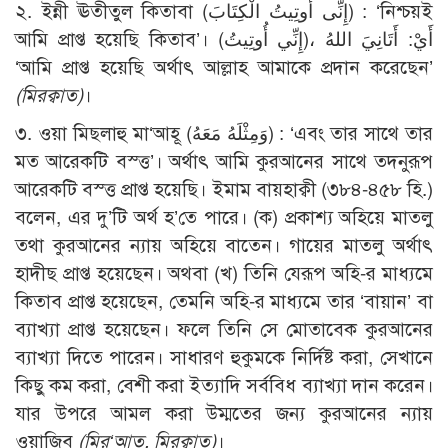
২. ইন্নী ঊতীতুল কিতাবা (إِنِّى أُوتِيتُ الْكِتَابَ) : ‘নিশ্চয়ই
আমি প্রাপ্ত হয়েছি কিতাব’। (إِنِّي أُوتِيتُ)، أَيْ: أَتَانِيَ اللهُ
‘আমি প্রাপ্ত হয়েছি অর্থাৎ আল্লাহ আমাকে প্রদান করেছেন’
(মিরক্বাত)
।
৩. ওয়া মিছলাহু মা‘আহূ (وَمِثْلَهُ مَعَهُ) : ‘এবং তার সাথে তার
মত আরেকটি বস্ত্ত’। অর্থাৎ আমি কুরআনের সাথে তদনুরূপ
আরেকটি বস্ত্ত প্রাপ্ত হয়েছি। ইমাম বায়হাক্বী (৩৮৪-৪৫৮ হি.)
বলেন, এর দু’টি অর্থ হ’তে পারে। (ক) প্রকাশ্য অহিয়ে মাতলু
তথা কুরআনের ন্যায় অহিয়ে বাতেন। গায়ের মাতলু অর্থাৎ
হাদীছ প্রাপ্ত হয়েছেন। অথবা (খ) তিনি যেরূপ অহি-র মাধ্যমে
কিতাব প্রাপ্ত হয়েছেন, তেমনি অহি-র মাধ্যমে তার ‘বায়ান’ বা
ব্যাখ্যা প্রাপ্ত হয়েছেন। ফলে তিনি সে মোতাবেক কুরআনের
ব্যাখ্যা দিতে পারেন। সাধারণ হুকুমকে নির্দিষ্ট করা, সেখানে
কিছু কম করা, বেশী করা ইত্যাদি সর্ববিধ ব্যাখ্যা দান করেন।
যার উপরে আমল করা উম্মতের জন্য কুরআনের ন্যায়
ওয়াজিব
(মির‘আত, মিরক্বাত)
।