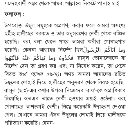
সন্দেহবাদী অন্তর থেকে আমরা আল্লাহর নিকটে পানাহ চাই।
ফলাফল :
উপরোক্ত উছূল সমূহকে অগ্রগণ্য করার ফলে আমরা অসংখ্য
ছহীহ হাদীছের বরকত ও তার অনুসরণের নেকী থেকে বঞ্চিত
হয়েছি। বরং বলা যেতে পারে আমরা কবীরা গোনাহগার
হয়েছি। কেননা আল্লাহর নির্দেশ ছিলوَمَا آتَاكُمُ الرَّسُولُ
فَخُذُوهُ وَمَا نَهَاكُمْ عَنْهُ فَانْتَهُوا ‘রাসূল তোমাদেরকে যা
নির্দেশ দেন তা গ্রহণ কর এবং যা নিষেধ করেন, তা থেকে
বিরত হও’
(হাশর ৫৯/৭)
। অথচ আমরা আমাদের রচিত
উছূলের দোহাই দিয়ে হাদীছের অনুসরণ থেকে বিরত হয়েছি।
রাসূল (ছাঃ)-এর কথার উপরে নিজেদের ‘রায়’-কে অগ্রাধিকার
দিয়েছি। অতএব তাতে নেকী হওয়ার প্রশ্নই ওঠেনা। বরং
গোনাহের আশংকাই বেশী। নিম্নে কয়েকটি উদাহরণ দেওয়া
গেল। যেখানে আমরা ঐসব উছূলের দোহাই দিয়ে হাদীছকে
পরিত্যাগ করেছি। যেমন-