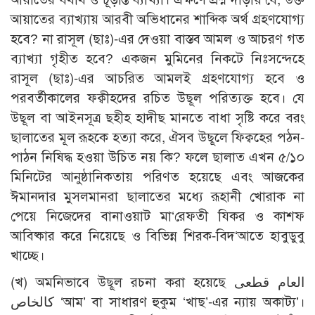
আয়াতের ব্যাখ্যায় আরবী অভিধানের শাব্দিক অর্থ গ্রহণযোগ্য
হবে? না রাসূল (ছাঃ)-এর দেওয়া বাস্তব আমল ও আচরণ গত
ব্যাখ্যা গৃহীত হবে? একজন মুমিনের নিকটে নিঃসন্দেহে
রাসূল (ছাঃ)-এর আচরিত আমলই গ্রহণযোগ্য হবে ও
পরবর্তীকালের ফক্বীহদের রচিত উছূল পরিত্যক্ত হবে। যে
উছূল বা আইনসূত্র ছহীহ হাদীছ মানতে বাধা সৃষ্টি করে বরং
ছালাতের মূল রূহকে হত্যা করে, ঐসব উছূলে ফিক্বহের পঠন-
পাঠন নিষিদ্ধ হওয়া উচিত নয় কি? ফলে ছালাত এখন ৫/১০
মিনিটের আনুষ্ঠানিকতায় পরিণত হয়েছে এবং আজকের
ঈমানদার মুসলমানরা ছালাতের মধ্যে রূহানী খোরাক না
পেয়ে নিজেদের বানাওয়াট মা‘রেফতী যিকর ও কাশফ
আবিষ্কার করে নিয়েছে ও বিভিন্ন শিরক-বিদ‘আতে হাবুডুবু
খাচ্ছে।
(খ) অমনিভাবে উছূল রচনা করা হয়েছে العام قطعى
كالخاص ‘আম’ বা সাধারণ হুকুম ‘খাছ’-এর ন্যায় অকাট্য’।