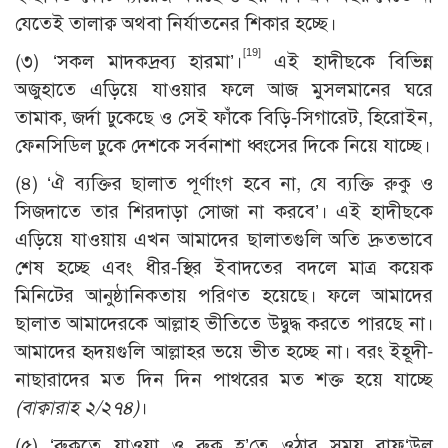
যেতেই তালাক্ব অথবা নির্যাতনের শিকার হচ্ছে।
[19]
(৩) ‘সকল মাদকদ্রব্য হারমা’।
এই হাদীছকে বিভিন্ন
অজুহাতে এড়িয়ে যাওয়ার ফলে আজ মুসলমানের ঘরে
তামাক, জর্দা ঢুকেছে ও সেই ফাঁকে বিড়ি-সিগারেট, হিরোইন,
ফেনসিডিল ঢুকে দেশকে সর্বনাশা ধ্বংসের দিকে নিয়ে যাচ্ছে।
(৪) ‘ঐ ব্যক্তির ছালাত পূর্ণাংগ হবে না, যে ব্যক্তি রুকু ও
সিজদাতে তার শিরদাড়া সোজা না করবে’। এই হাদীছকে
এড়িয়ে যাওয়ায় এখন আমাদের ছালাতগুলি অতি দ্রুতভাবে
শেষ হচ্ছে এবং ধীর-স্থির ইবাদতের বদলে মাত্র কয়েক
মিনিটের আনুষ্ঠানিকতায় পরিণত হয়েছে। ফলে আমাদের
ছালাত আমাদেরকে আল্লাহ ভীতিতে উদ্বুদ্ধ করতে পারছে না।
আমাদের হৃদয়গুলি আল্লাহর ভয়ে ভীত হচ্ছে না। বরং ইহূদী-
নাছারাদের মত দিন দিন পাথরের মত শক্ত হয়ে যাচ্ছে
(বাক্বারাহ ২/২৭৪)
।
(৫) ‘রুকুতে যাওয়া ও রুকু হ’তে ওঠার সময় রাফ‘উল