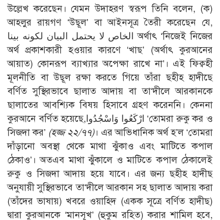
উল্লেখ করেছেন। যেমন উদাহরণ স্বরূপ তিনি বলেন, (ক)
আহলুর রায়গণ ‘উছূল’ বা আইনসূত্র তৈরী করেছেন যে,
الخاص لا يحتمل البيان لكونه بينا অর্থাৎ ‘নিজেই নিজের
অর্থ প্রকাশকারী হওয়ার কারণে ‘খাছ’ (অর্থাৎ কুরআনের
আয়াত) কোনরূপ ব্যাখ্যার অপেক্ষা রাখে না’। এই ফিক্বহী
মূলনীতি বা উছূল রক্ষা করতে গিয়ে তাঁরা ছহীহ হাদীছে
বর্ণিত সুস্থিরভাবে ছালাত আদায় বা তা‘দীলে আরকানকে
ছালাতের আবশ্যিক বিষয় হিসাবে গ্রহণ করেননি। কেননা
কুরআনে বর্ণিত হয়েছে,ارْكَعُوا وَاسْجُدُوا ‘তোমরা রুকু কর ও
সিজদা কর’
(হজ্জ ২২/৭৭)
। এর আভিধানিক অর্থ হ’ল ‘তোমরা
দাঁড়ানো অবস্থা থেকে মাথা ঝুঁকাও এবং মাটিতে কপাল
ঠেকাও’। অতএব মাথা ঝুঁকালে ও মাটিতে কপাল ঠেকালেই
রুকু ও সিজদা আদায় হয়ে যাবে। এর জন্য ছহীহ হাদীছ
অনুযায়ী সুস্থিরভাবে তা‘দীলে আরকান সহ ছালাত আদায় করা
(তাঁদের ভাষায়) খবরে ওয়াহিদ (একক সূত্রে বর্ণিত হাদীছ)
দ্বারা কুরআনকে ‘মানসূখ’ (হুকুম রহিত) করার শামিল হবে,