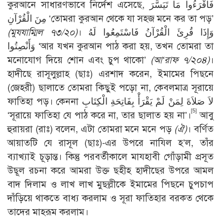
কুরআনে সাধারণভাবে নির্দেশ এসেছে, فَاقْرَءُوا مَا تَيَسَّرَ
مِنَ الْقُرْآنِ ‘তোমরা কুরআন থেকে যা সহজ মনে কর তা পড়’
(মুযযাম্মিল ৭৩/২০)
। وَإِذَا قُرِئَ الْقُرْآنُ فَاسْتَمِعُوا لَهُ
وَأَنْصِتُوا ‘আর যখন কুরআন পাঠ করা হয়, তখন তোমরা তা
মনোযোগ দিয়ে শোন এবং চুপ থাকো’
(আ‘রাফ ৭/২০৪)
।
হাদীছে রাসূলুল্লাহ (ছাঃ) এরশাদ করেন, ইমামের পিছনে
(জেহরী) ছালাতে তোমরা কিছুই পড়ো না, কেবলমাত্র সূরায়ে
ফাতিহা পড়। কেননা لاَ صَلاَةَ لِمَنْ لَمْ يَقْرَأْ بِفَاتِحَةِ الْكِتَابِ
[5]
‘সূরায়ে ফাতিহা যে পাঠ করে না, তার ছালাত হয় না’।
আবু
হুরায়রা (রাঃ) বলেন, এটা তোমরা মনে মনে পড়
(ঐ)
। বর্ণিত
আয়াতটি যে রাসূল (ছাঃ)-এর উপরে নাযিল হ’ল, তাঁর
ব্যাখ্যাই চূড়ান্ত। কিন্তু পরবর্তীকালে মাযহাবী গোঁড়ামী প্রসূত
উছূল রচনা করে আমরা উক্ত ছহীহ হাদীছের উপরে আমল
বাদ দিলাম ও লাখ লাখ মুছল্লীকে ইমামের পিছনে চুপচাপ
দাঁড়িয়ে থাকতে বাধ্য করলাম ও সূরা ফাতিহার বরকত থেকে
তাদের মাহরূম করলাম।