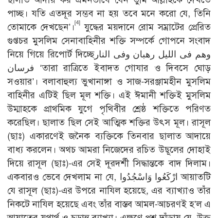
পাচ্ছ। যতি এতদূর সম্ভব না হয় তবে মনে করো যে, তিনি
[4]
তোমাকে দেখছেন’।
যুদ্ধের ময়দানে রোম সম্রাটের প্রেরিত
গুপ্তচর মুসলিম সেনাবাহিনীর শক্তি সম্পর্কে গোপনে সংবাদ
নিয়ে গিয়ে রিপোর্ট দিচ্ছেوهم فى الليل رهبان وفى النار
فرسان ‘তারা রাত্রিতে ইবাদত গোযার ও দিবসে ঘোড়
সওয়ার’। বলাবাহুল্য ভুখানাঙ্গা ও সাজ-সরঞ্জামহীন মুসলিম
বাহিনীর এটিই ছিল মূল শক্তি। এই ঈমানী শক্তিই মুসলিম
উম্মাহকে প্রাথমিক যুগে পৃথিবীর শ্রেষ্ঠ শক্তিতে পরিণত
করেছিল। ছালাত ছিল সেই আত্মিক শক্তির উৎস মূল। রাসূল
(ছাঃ) একারণেই জনৈক ব্যক্তিকে তিনবার ছালাত আদায়ে
বাধ্য করলেন। অথচ আমরা নিজেদের রচিত উছূলের দোহাই
দিয়ে রাসূল (ছাঃ)-এর সেই দূরদর্শী সিদ্ধান্তকে বাদ দিলাম।
একবারও ভেবে দেখলাম না যে, ارْكَعُوا وَاسْجُدُوا আয়াতটি
যে রাসূল (ছাঃ)-এর উপরে নাযিল হয়েছে, এর ব্যাখ্যাও তাঁর
নিকটে নাযিল হয়েছে এবং তাঁর বাস্তব আমল-আচরণই হ’ল এ
আয়াতের যথার্থ ও চূড়ান্ত ব্যাখ্যা। এক্ষণে প্রশ্ন দাঁড়ায় যে, উক্ত