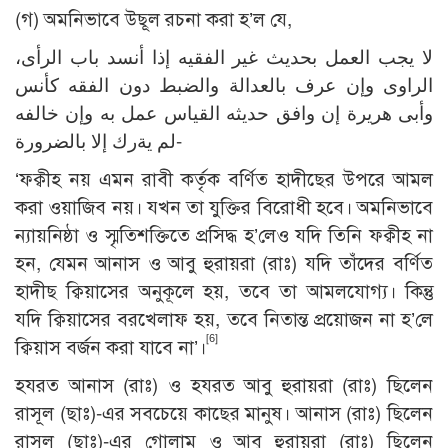
(গ) অমনিভাবে উছূল রচনা করা হ’ল যে,
لا يجب العمل بحديث غير الفقيه إذا أنسد باب الرأى،
الراوى وإن عرف بالعدالة والضبط دون الفقه كأنس
وأبى هريرة إن وافق حديثه القياس عمل به وإن خالفه
لم يةرك إلا بالضرورة-
‘ফক্বীহ নয় এমন রাবী কর্তৃক বর্ণিত হাদীছের উপরে আমল
করা ওয়াজিব নয়। যখন তা যুক্তির বিরোধী হবে। অমনিভাবে
ন্যায়নিষ্ঠা ও স্মৃতিশক্তিতে প্রসিদ্ধ হ’লেও যদি তিনি ফক্বীহ না
হন, যেমন আনাস ও আবু হুরায়রা (রাঃ) যদি তাঁদের বর্ণিত
হাদীছ ক্বিয়াসের অনুকূলে হয়, তবে তা আমলযোগ্য। কিন্তু
যদি ক্বিয়াসের বরখেলাফ হয়, তবে নিতান্ত প্রয়োজন না হ’লে
[6]
ক্বিয়াস বর্জন করা যাবে না’।
হযরত আনাস (রাঃ) ও হযরত আবু হুরায়রা (রাঃ) ছিলেন
রাসূল (ছাঃ)-এর সবচেয়ে কাছের মানুষ। আনাস (রাঃ) ছিলেন
রাসূল (ছাঃ)-এর গোলাম ও আবু হুরায়রা (রাঃ) ছিলেন