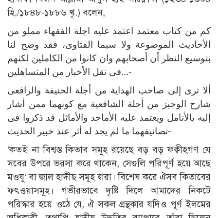
হি./১৮৪৮-১৮৮৬ খৃ.) বলেন,
كم من كتاب معتمد اعتمد عليه اجلة الفقهاء مملو من
الأحاديث الموضوعة ولا سيما الفتاوى، فقد وضح لنا
بتوسيع النظر أن أصحابهم وان كانوا من الكاملين لكنهم
فى نقل الأخبار من المتساهلين...-
ألا ترى إلى صاحب الهداية من أجلة الحنيفة والرافعى
شارح الوجيز من أجلة الشافعية مع كونهما ممن أشار
إليه بالأنامل ويعتمد عليه الأماجد والأماثل قد ذكروا فى
تصانيفهما ما لم يجد له أثر عند خبير الحديث-
‘কতই না বিশ্বস্ত কিতাব সমূহ রয়েছে বড় বড় ফক্বীহগণ যে
সবের উপরে ভরসা করে থাকেন, সেগুলি পরিপূর্ণ হয়ে আছে
মওযূ‘ বা জাল হাদীছ সমূহ দ্বারা। বিশেষ করে ঐসব কিতাবের
ফৎওয়াসমূহ। গভীরভাবে দৃষ্টি দিলে আমাদের নিকটে
পরিস্কার হয়ে ওঠে যে, ঐ সকল গ্রন্থকার যদিও পূর্ণ ইলমের
অধিকারী, তথাপি হাদীছ উদ্ধৃতির ব্যাপারে তাঁরা ছিলেন