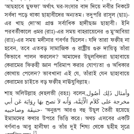
‘আছহাবে ছুফফা’ অর্থাৎ ঘর-সংসার বাদ দিয়ে নবীর নিকটে
সর্বদা পড়ে থাকা ছাহাবীদের অন্যতম। তদুপরি রাসূল (ছাঃ)-
এর খাছ দো‘আ প্রাপ্ত সর্বাধিক হাদীছজ্ঞ ছাহাবী। ইনি
পরবর্তীকালে ওমর (রাঃ)-এর সময় বাহরায়েনের ও মু‘আবিয়া
(রাঃ)-এর সময় মদীনার গবর্ণর ছিলেন। যদি তারা ফক্বীহ না
হবেন, তবে এতবড় সামাজিক ও রাষ্ট্রীয় গুরু দায়িত্ব তাঁরা
কিভাবে পালন করলেন? আমাদের উছূলবিদরা ছাহাবায়ে
কেরামের ফিক্বহী জ্ঞান পরিমাপ করার যোগ্যতা ও অধিকার
কোথায় পেলেন? ভাবখানা এই যে, তাঁরাই যেন ছাহাবায়ে
কেরামের চাইতে বড় ফক্বীহ নাঊযুবিল্লাহ।
শাহ অলিউল্লাহ দেহলভী (রহঃ) বলেন,وأمثال ذَلِك أصُول
مخرجة على كَلاَم الْأَئِمَّة، وَأَنه لاَ تصح بهَا رِوَايَة عَن أبي
حنيفَة وصاحبيه- ‘অনুরূপ আরও বহু উছূল তৈরী হয়েছে
ইমামদের কথার উপরে ভিত্তি করে। অথচ এসবের একটি
বর্ণনাও আবু হানীফা ও তাঁর দুই শিষ্য থেকে ছহীহ সূত্রে
[7]