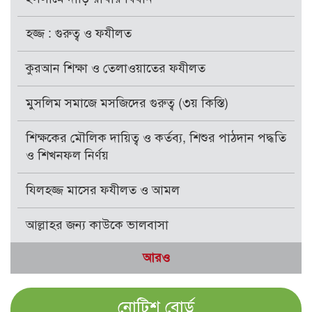
হজ্জ : গুরুত্ব ও ফযীলত
কুরআন শিক্ষা ও তেলাওয়াতের ফযীলত
মুসলিম সমাজে মসজিদের গুরুত্ব (৩য় কিস্তি)
শিক্ষকের মৌলিক দায়িত্ব ও কর্তব্য, শিশুর পাঠদান পদ্ধতি
ও শিখনফল নির্ণয়
যিলহজ্জ মাসের ফযীলত ও আমল
আল্লাহর জন্য কাউকে ভালবাসা
আরও
নোটিশ বোর্ড