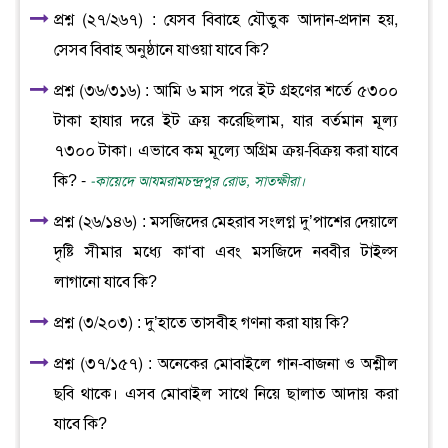
প্রশ্ন (২৭/২৬৭) : যেসব বিবাহে যৌতুক আদান-প্রদান হয়,
সেসব বিবাহ অনুষ্ঠানে যাওয়া যাবে কি?
প্রশ্ন (৩৬/৩১৬) : আমি ৬ মাস পরে ইট গ্রহণের শর্তে ৫৩০০
টাকা হাযার দরে ইট ক্রয় করেছিলাম, যার বর্তমান মূল্য
৭৩০০ টাকা। এভাবে কম মূল্যে অগ্রিম ক্রয়-বিক্রয় করা যাবে
কি? -
-কায়েদে আযমরামচন্দ্রপুর রোড, সাতক্ষীরা।
প্রশ্ন (২৬/১৪৬) : মসজিদের মেহরাব সংলগ্ন দু’পাশের দেয়ালে
দৃষ্টি সীমার মধ্যে কা‘বা এবং মসজিদে নববীর টাইল্স
লাগানো যাবে কি?
প্রশ্ন (৩/২০৩) : দু’হাতে তাসবীহ গণনা করা যায় কি?
প্রশ্ন (৩৭/১৫৭) : অনেকের মোবাইলে গান-বাজনা ও অশ্লীল
ছবি থাকে। এসব মোবাইল সাথে নিয়ে ছালাত আদায় করা
যাবে কি?