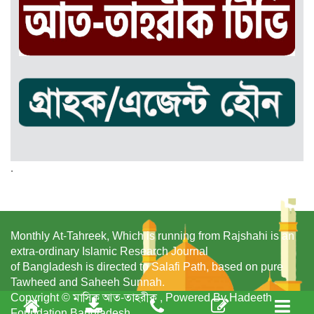
.
Monthly At-Tahreek, Which is running from Rajshahi is an
extra-ordinary Islamic Research Journal
of Bangladesh is directed to Salafi Path, based on pure
Tawheed and Saheeh Sunnah.
Copyright © মাসিক আত-তাহরীক , Powered By Hadeeth
Foundation Bangladesh