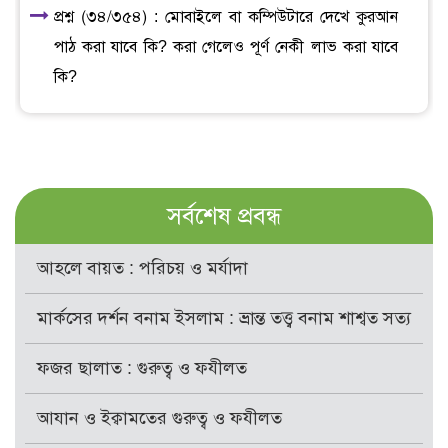
প্রশ্ন (৩৪/৩৫৪) : মোবাইলে বা কম্পিউটারে দেখে কুরআন
পাঠ করা যাবে কি? করা গেলেও পূর্ণ নেকী লাভ করা যাবে
কি?
সর্বশেষ প্রবন্ধ
আহলে বায়ত : পরিচয় ও মর্যাদা
মার্কসের দর্শন বনাম ইসলাম : ভ্রান্ত তত্ত্ব বনাম শাশ্বত সত্য
ফজর ছালাত : গুরুত্ব ও ফযীলত
আযান ও ইক্বামতের গুরুত্ব ও ফযীলত