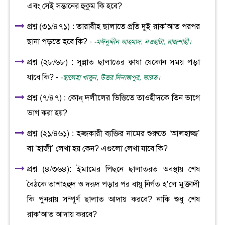
এবং সেই সন্তানের হুকুম কি হবে?
প্রশ্ন (৩১/৪৭১) : তারাবীহ ছালাতে প্রতি দুই রাক‘আত পরপর
ছানা পড়তে হবে কি? -
-মঈনুদ্দীন আহমাদ, নওহাটা, রাজশাহী।
প্রশ্ন (২৮/৬৮) : সুন্নাত ছালাতের ক্বাযা যেকোন সময় পড়া
যাবে কি? -
-ছালেহা খাতুন, উত্তর দিনাজপুর, ভারত।
প্রশ্ন (৭/৪৭) : কোন্ দলীলের ভিত্তিতে তাওহীদকে তিন ভাগে
ভাগ করা হয়?
প্রশ্ন (২১/৪৬১) : হজ্জকারী ব্যক্তির নামের শুরুতে ‘আলহাজ্জ’
বা ‘হাজী’ লেখা হয় কেন? এগুলো লেখা যাবে কি?
প্রশ্ন (৪/৩৬৪): ইমামের পিছনে ছালাতরত অবস্থায় শেষ
বৈঠকে তাশাহহুদ ও দরূদ পড়ার পর বায়ু নির্গত হ’লে মুক্তাদী
কি পুনরায় সম্পূর্ণ ছালাত আদায় করবে? নাকি শুধু শেষ
রাক‘আত আদায় করবে?