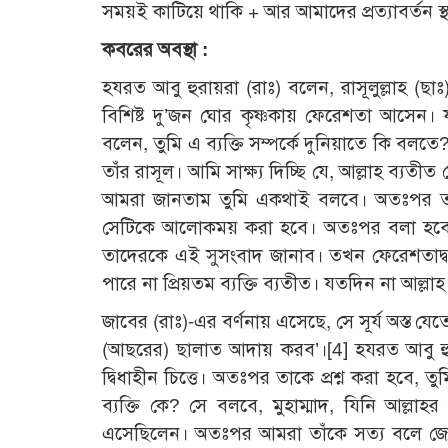
সময়ই কাটিয়ে থাকি + আর আমাদের প্রত্যাবর্তন স্
কবরের অবস্থা :
হযরত আবু হুরায়রা (রাঃ) বলেন, রাসূলুল্লাহ (
বিশিষ্ট দু’জন ঘোর কৃষ্ণকায় ফেরেশতা আসেন।
বলেন, তুমি এ ব্যক্তি সম্পর্কে দুনিয়াতে কি বল
তাঁর রাসূল। আমি সাক্ষ্য দিচ্ছি যে, আল্লাহ ব্যত
আমরা জানতাম তুমি একথাই বলবে। অতঃপর তার জন্
সেটিকে আলোকময় করা হবে। অতঃপর বলা হবে, 
তাদেরকে এই সুসংবাদ জানাব। তখন ফেরেশতাদ্বয় 
পারে না প্রিয়তম ব্যক্তি ব্যতীত। যতদিন না আল্লা
জাবের (রাঃ)-এর বর্ণনায় এসেছে, সে সূর্য অস্ত যেতে দেখবে এবং উঠ
(আছরের) ছালাত আদায় করব’।[4] হযরত আবু হু
দ্বিধাহীন চিত্তে। অতঃপর তাকে প্রশ্ন করা হব
ব্যক্তি কে? সে বলবে, মুহাম্মাদ, যিনি আল্লাহ
এসেছিলেন। অতঃপর আমরা তাঁকে সত্য বলে জেন