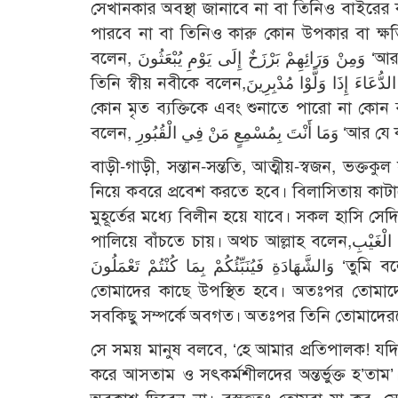
সেখানকার অবস্থা জানাবে না বা তিনিও বাইরে
পারবে না বা তিনিও কারু কোন উপকার বা ক্ষত
বলেন, وَمِنْ وَرَائِهِمْ بَرْزَخٌ إِلَى يَوْمِ يُبْعَثُونَ ‘আর তাদের সামনে পর্দা থাকবে পুনরুত্থান দিবস পর্যন্ত’ (মুমিনূন ২৩/১০০)।
তিনি স্বীয় নবীকে বলেন,إِنَّكَ لاَ تُسْمِعُ الْمَوْتَى وَلاَ تُسْمِعُ الصُّمَّ الدُّعَاءَ إِذَا وَلَّوْا مُدْبِرِينَ ‘নিশ্চয়ই তুমি শুনাতে পারো না
কোন মৃত ব্যক্তিকে এবং শুনাতে পারো না কো
বলেন, لْقُبُورِ
বাড়ী-গাড়ী, সন্তান-সন্ততি, আত্মীয়-স্বজন, ভ
নিয়ে কবরে প্রবেশ করতে হবে। বিলাসিতায় কা
মুহূর্তের মধ্যে বিলীন হয়ে যাবে। সকল হাসি সেদ
পালিয়ে বাঁচতে চায়। অথচ আল্লাহ বলেন,قُلْ إِنَّ الْمَوْتَ الَّذِي تَفِرُّونَ مِنْهُ فَإِنَّهُ مُلاَقِيكُمْ ثُمَّ تُرَدُّونَ إِلَى عَالِمِ الْغَيْبِ
وَالشَّهَادَةِ فَيُنَبِّئُكُمْ بِمَا كُنْتُمْ تَعْمَلُونَ ‘তুমি বলে দাও, নিশ্চয়ই যে মৃত্যু থেকে তোমরা পালিয়ে বেড়াচ্ছ, তা অবশ্যই
তোমাদের কাছে উপস্থিত হবে। অতঃপর তোমাদেরক
সবকিছু সম্পর্কে অবগত। অতঃপর তিনি তোমাদেরকে
সে সময় মানুষ বলবে, ‘হে আমার প্রতিপালক! যদি
করে আসতাম ও সৎকর্মশীলদের অন্তর্ভুক্ত হ’ত