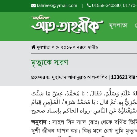
tahreek@ymail.com
|
01558-340390, 01770
মূলপাতা
মূলপাতা
>
মে ২০১৬
>
দরসে হাদীছ
মৃত্যুকে স্মরণ
প্রফেসর ড. মুহাম্মাদ আসাদুল্লাহ আল-গালিব
|
133621 বার 
لهُ عَلَيْهِ وَسَلَّمَ، فَقَالَ : يَا مُحَمَّدُ، عِشْ مَا شِئْتَ
َجْزِيٌّ بِهِ. ثُمَّ قَالَ : يَا مُحَمَّدُ شَرَفُ الْمُؤْمِنِ قِيَامُ
ُهُ اسْتِغْنَاؤُهُ عَنِ النَّاسِِ- رواه الحاكم بإسناد صحيح
অনুবাদ :
সাহল বিন সা‘দ (রাঃ) থেকে বর্ণিত তিনি
খুশী জীবন যাপন কর। কিন্তু মনে রেখ তুমি মৃত্যু