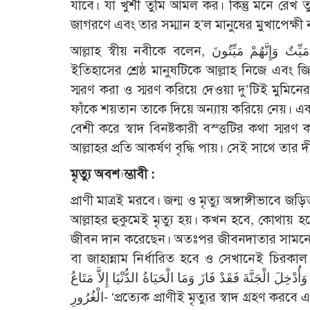
যাবে। যা খুশী তুমি আমল কর। কিন্তু মনে রেখ ত
জাগরণে এবং তার সম্মান হ’ল মানুষের মুখাপেক্ষী 
আল্লাহ স্বীয় নবীকে বলেন, إِنَّكَ مَيِّتٌ وَإِنَّهُمْ مَيِّتُونَ ‘নিশ্চয়ই তুমি মরবে এবং তারাও মরবে’ (যুমার ৩৯/৩০)। বিশ্ব
ইতিহাসের শ্রেষ্ঠ মানুষটিকে আল্লাহ নিজে এবং জ
স্মরণ করা ও স্মরণ করিয়ে দেওয়া দু’টিই মুমিনের 
ফাঁকে শয়তান তাকে দিয়ে অন্যায় করিয়ে নেয়। একারণেই রাসূলুল্লাহ (ছাঃ) বলেছেন,
বেশী করে স্বাদ বিনষ্টকারী বস্ত্তটির কথা স্মরণ 
আল্লাহর প্রতি আকর্ষণ বৃদ্ধি পায়। সেই সাথে তার 
মৃত্যু অবশ্যম্ভাবী :
প্রাণী মাত্রই মরবে। জন্ম ও মৃত্যু অঙ্গাঙ্গীভাবে
আল্লাহর হুকুমেই মৃত্যু হয়। কখন হবে, কোথায় 
জীবন দান করেছেন। অতঃপর জীবনদাতার সামনে হা
বা জাহান্নাম নির্ধারিত হবে ও সেখানেই চিরকাল শান্
ُدْخِلَ الْجَنَّةَ فَقَدْ فَازَ وَمَا الْحَيَاةُ الدُّنْيَا إِلاَّ مَتَاعُ
الْغُرُورِ- ‘প্রত্যেক প্রাণীই মৃত্যুর স্বাদ গ্রহণ করবে এবং ক্বিয়ামতের দিন তোমরা পূর্ণ বদলা প্রাপ্ত হবে। অতঃপর যাকে জাহান্নাম