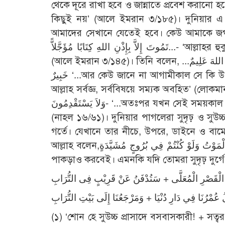
থেকে দূরে রাখা হবে ও জান্নাতে প্রবেশ করানো হবে
কিছুই নয়’ (আলে ইমরান ৩/১৮৫)। দুনিয়ার এ চ
আমাদের সেখানে যেতেই হবে। কেউ আমাকে জগত সংসারে ধরে 
تَمُوتَ إِلاَّ بِإِذْنِ اللهِ كِتَابًا مُؤَجَّلاًّ...- ‘আল্লাহর হুকুম ছাড়া কেউ মরতে পারে না। সেজন্য একটা নির্ধারিত সময় রয়েছে...’
(আলে ইমরান ৩/১৪৫)। তিনি বলেন, ...وَمَا تَدْرِي نَفْسٌ مَاذَا تَكْسِبُ غَدًا وَمَا تَدْرِي نَفْسٌ بِأَيِّ أَرْضٍ تَمُوتُ إِنَّ اللهَ عَلِيمٌ
خَبِيرٌ ‘...আর কেউ জানে না আগামীকাল সে কি উপার্জন করবে এবং কেউ জানে না কোন মাটিতে তার মৃত্যু হবে। নিশ্চয়ই
আল্লাহ সর্বজ্ঞ, সর্ববিষয়ে সম্যক অবহিত’ (লোকমান ৩১/৩৪)। তিনি আরও বলেন, ...ً
وَلاَ يَسْتَقْدِمُونَ- ‘...অতঃপর যখন সেই সময়কাল এসে যায়, তখন তারা সেখান থেকে এক মুহূর্ত আগপিছ করতে পারে না’
(নাহল ১৬/৬১)। দুনিয়ার পাগলেরা সুদৃঢ় ও সুউচ
গর্তে। যেখানে তার নীচে, উপরে, ডাইনে ও বামে
আল্লাহ বলেন,أَيْنَمَا تَكُونُوا يُدْرِكْكُمُ الْمَوْتُ وَلَوْ كُنْتُمْ فِي بُرُوجٍ مُشَيَّدَةٍ ‘যেখানেই তোমরা থাক না কেন, মৃত্যু তোমাদের
পাকড়াও করবেই। এমনকি যদি তোমরা সুদৃঢ় দুর্গে
َ الْقَصْرِ الْمُعَلَّى + سَتُدْفَنُ عَنْ قَرِيْبٍ فِى التُّرَابِ
لُ عُمْرُنَا فِي دَارِ دُنْيَا + وَمَرْجَعُنَا إِلَى بَيْتِ التُّرَابِ
(১) ‘শোন হে সুউচ্চ প্রাসাদে বসবাসকারী! + স