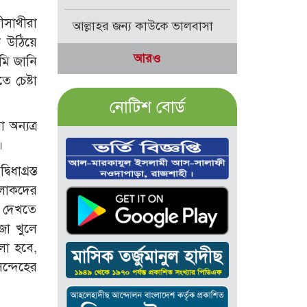
ীসাথীরা
আল্লাহর জন্য কাউকে ভালবাসা
 উঠিয়ে
আরও
মি জানি
 চেষ্টা
নোটিশ বোর্ড
অন্যত্র
।
ধাগ্রস্ত
 লোকদের
র দেখতে
জা খুলে
া হবে,
ন্দেহের