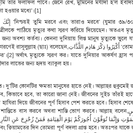
ুমি তার ফলাফল পাবে। জেনে রেখ, মুমিনের মর্যাদা হ’ল ইবাদতে
না হওয়ার মধ্যে’।[1]
িব্রীলকে পাঠিয়ে মৃত্যুর কথা স্মরণ করিয়ে দিয়েছেন। অতএব মৃত্
জন্য অবশ্য কর্তব্য। কেননা দুনিয়ায় লিপ্ত মানুষ মৃত্যুকে ভুলে
أَكْثِرُوا ذِكْرَ هَاذِمِ اللَّذَّاتِ ‘তোমরা বেশী
কর’।[2] অর্থাৎ মৃত্যুকে স্মরণ কর। যাতে দুনিয়ার আকর্ষণ হ্রাস
দীদার লাভের জন্য হৃদয় ব্যাকুল হয়।
 জড়িত। দু’টির কোনটির ক্ষমতা মানুষের হাতে নেই। আল্লাহর হুকুমেই 
হবে, কিভাবে হবে, তা কারো জানা নেই। জীবনের সুইচ তাঁরই হাত
যিরা দিয়ে জীবনের পূর্ণ হিসাব পেশ করতে হবে। হিসাব শেষে 
তিতে বাস করবে অথবা শাস্তি ভোগ করবে। আল্লাহ বলেন,كُلُّ نَفْسٍ
ْمَوْتِ وَإِنَّمَا تُوَفَّوْنَ أُجُورَكُمْ يَوْمَ الْقِيَامَةِ فَمَنْ زُحْزِحَ عَنِ النَّارِ وَأ