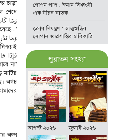
ত্ত ছাড়া
গোপন পাপ : ঈমান বিধ্বংসী
াল শেষে
এক নীরব ঘাতক
ক্রোধ নিয়ন্ত্রণ : আত্মশুদ্ধির
সোপান ও প্রশান্তির চাবিকাঠি
পুরাতন সংখ্যা
ে মাটির
ছে। অথচ
আগস্ট ২০২৬
জুলাই ২০২৬
ের অল্প