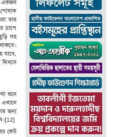
কে একজন
র পোষাক
ওয়া তার
্ড চাপে
তুড়ি সহ
 থাকবে।
ে যাবে,
ন দিবসে
থা শুনে
উ এখানে
ার জন্য
ি।[12]
রের কেউ