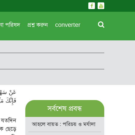
দনা পরিষদ
প্রশ্ন করুন
converter
عَنْ سَهْل
فَإِنَّكَ م
সর্বশেষ প্রবন্ধ
দ! যতদিন
আহলে বায়ত : পরিচয় ও মর্যাদা
াকে ছেড়ে