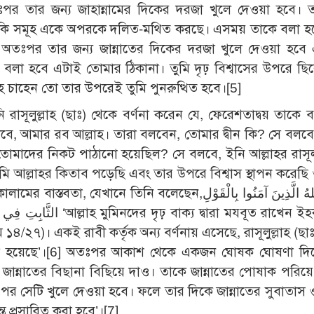
তঃপর তার জন্য জাহান্নামের দিকের দরজা খুলে দেওয়া হবে।
ুলকি সমূহ একে অপরকে দলিত-মথিত করছে। এসময় তাকে বলা হ
ন। অতঃপর তার জন্য জান্নাতের দিকের দরজা খুলে দেওয়া হবে
 বলা হবে এটাই তোমার ঠিকানা। তুমি দৃঢ় বিশ্বাসের উপরে ছিল
াহ চাহেন তো তার উপরেই তুমি পুনরুত্থিত হবে।[5]
 রাসূলুল্লাহ (ছাঃ) থেকে বর্ণনা করেন যে, ফেরেশতাদ্বয় তাকে 
ে, আমার রব আল্লাহ। তারা বলবেন, তোমার দ্বীন কি? সে বলব
ে তোমাদের নিকট পাঠানো হয়েছিল? সে বলবে, ইনি আল্লাহর রাসূ
 আল্লাহর কিতাব পড়েছি এবং তার উপরে বিশ্বাস স্থাপন করেছি 
 তিনি বলেছেন,يُثَبِّتُ اللهُ الَّذِينَ آمَنُوا بِالْقَوْلِ
দ্বারা মযবূত রাখেন ইহকালে ও
১৪/২৭)। একই রাবী কর্তৃক অন্য বর্ণনায় এসেছে, রাসূলুল্লাহ (ছা
যিল হয়েছে’।[6] অতঃপর আকাশ থেকে একজন ঘোষক ঘোষণা দিব
য জান্নাতের বিছানা বিছিয়ে দাও। তাকে জান্নাতের পোষাক পরিয়
র সেটি খুলে দেওয়া হবে। ফলে তার দিকে জান্নাতের সুবাতাস ও 
ত প্রসারিত করা হবে’।[7]