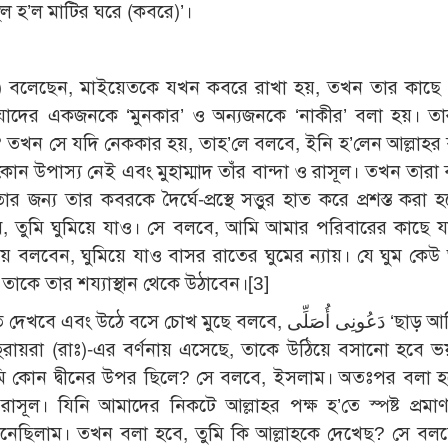
থল হ’ল মাটির ঘরে (কবরে)’।
ছাঃ) বলেছেন, মাইয়েতকে যখন কবরে রাখা হয়, তখন তার কাছে ন
 যাদের একজনকে ‘মুনকার’ ও অন্যজনকে ‘নাকীর’ বলা হয়। ত
তে? তখন সে যদি নেককার হয়, তাহ’লে বলবে, ইনি হ’লেন আল্লাহর ব
ীত কোন উপাস্য নেই এবং মুহাম্মাদ তাঁর বান্দা ও রাসূল। তখন তার
য তার কবরকে দৈর্ঘে-প্রস্থে সত্তুর হাত করে প্রশস্ত করা 
তুমি ঘুমিয়ে যাও। সে বলবে, আমি আমার পরিবারের কাছে য
বলবেন, ঘুমিয়ে যাও বাসর রাতের ঘুমের ন্যায়। যে ঘুম কেউ ভ
হ তাকে তার শয্যাস্থান থেকে উঠাবেন।[3]
ে বসে চোখ মুছে বলবে, دَعُونِى أُصَلِّى ‘ছাড় আমি এখন
রায়রা (রাঃ)-এর বর্ণনায় এসেছে, তাকে উঠিয়ে বসানো হবে 
ে, তুমি কোন দ্বীনের উপর ছিলে? সে বলবে, ইসলাম। অতঃপর বলা 
র রাসূল। যিনি আমাদের নিকটে আল্লাহর পক্ষ হ’তে স্পষ্ট প্রমা
েছিলাম। তখন বলা হবে, তুমি কি আল্লাহকে দেখেছ? সে বলব