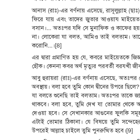
আনাস (রাঃ)-এর বর্ণনায় এসেছে, রাসূলুল্লাহ (ছ
ফিরে যায় এবং তাদের জুতার আওয়ায মাইয়েত
বসান।... অতঃপর যদি সে মুনাফিক ও কাফের হয়, 
না। লোকেরা যা বলত, আমিও তাই বলতাম। তাকে 
করোনি...।[8]
এর দ্বারা প্রমাণিত হয় যে, কবরে মাইয়েতকে জিজ
হৌক। কেননা কবর অর্থ মৃত্যুর পরবর্তী বরযখী জ
আবু হুরায়রা (রাঃ)-এর বর্ণনায় এসেছে, অতঃপর সে 
অবস্থায়। বলা হবে তুমি কোন দ্বীনের উপরে ছিলে
যা বলতে শুনেছি তাই বলতাম। অতঃপর তাকে জান্
থাকবে। বলা হবে, তুমি দেখ যা তোমার থেকে আ
দেওয়া হবে। সে সেখানকার আগুনের ফুলকি সম
এটাই তোমার ঠিকানা। যে বিষয়ে তুমি সন্দেহ
উপরেই আল্লাহ চাইলে তুমি পুনরুত্থিত হবে।[9]