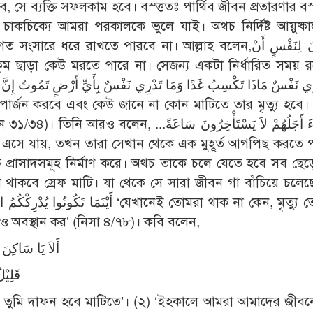
, সে ব্যক্তি সফলকাম হবে। বস্ত্ততঃ পার্থিব জীবন প্রতারণার বস্
াকচিক্যে আমরা পরকালকে ভুলে যাই। অথচ নির্দিষ্ট আয়ুষ্ক
রাখতে পারবে না। আল্লাহ বলেন,وَمَا كَانَ لِنَفْسٍ أَنْ
فَإِذَا جَاءَ أَجَلُهُمْ لاَ يَسْتَأْخِرُونَ سَاعَة
্চ প্রাসাদসমূহ নির্মাণ করে। অথচ তাকে চলে যেতে হবে সব ছেড়
 থাকবে স্রেফ মাটি। যা থেকে সে সারা জীবন গা বাঁচিয়ে চলে
ও অবস্থান কর’ (নিসা ৪/৭৮)। কবি বলেন,
أَلاَ يَا سَاكِن
قَلِيْ
ত্বর তুমি দাফন হবে মাটিতে’। (২) ‘ইহকালে আমরা আমাদের জীবন