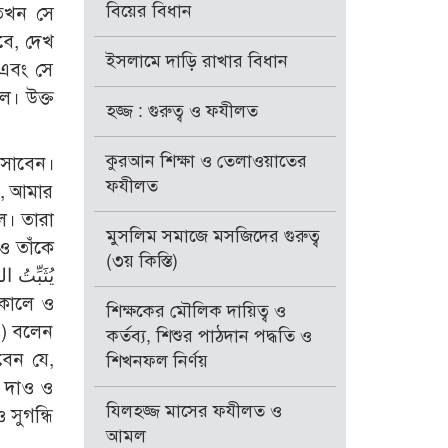
বিয়ের বিধান
 তখন সে
বে, দেখ
ইসলামে দাড়ি রাখার বিধান
 এবং সে
ে। উক্ত
হজ্জ : গুরুত্ব ও ফযীলত
কুরআন শিক্ষা ও তেলাওয়াতের
বসাবেন।
ফযীলত
ে, আমার
ল। তারা
মুসলিম সমাজে মসজিদের গুরুত্ব
ও তাঁকে
(৩য় কিস্তি)
শিক্ষকের মৌলিক দায়িত্ব ও
ঃ) বলেন
কর্তব্য, শিশুর পাঠদান পদ্ধতি ও
েন যে,
শিখনফল নির্ণয়
ে দাও ও
যিলহজ্জ মাসের ফযীলত ও
সুগন্ধি
আমল