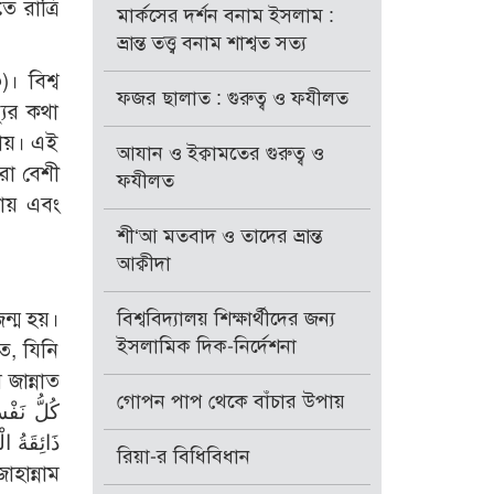
 রাত্রি
মার্কসের দর্শন বনাম ইসলাম :
ভ্রান্ত তত্ত্ব বনাম শাশ্বত সত্য
ফজর ছালাত : গুরুত্ব ও ফযীলত
যুর কথা
 যায়। এই
আযান ও ইক্বামতের গুরুত্ব ও
ফযীলত
 পায় এবং
শী‘আ মতবাদ ও তাদের ভ্রান্ত
আক্বীদা
জন্ম হয়।
বিশ্ববিদ্যালয় শিক্ষার্থীদের জন্য
ইসলামিক দিক-নির্দেশনা
ে, যিনি
জান্নাত
গোপন পাপ থেকে বাঁচার উপায়
ذَائِقَةُ ال
রিয়া-র বিধিবিধান