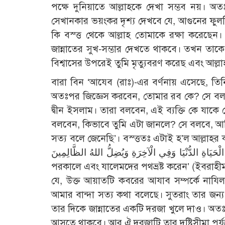
পক্ষে দুনিয়াতে আল্লাহকে দেখা সম্ভব নয়। অ
সেখানকার ভয়ংকর দৃশ্য দেখবে যে, আগুনের ফ
কি বস্ত্ত থেকে আল্লাহ তোমাকে রক্ষা করেছে
জান্নাতের সুখ-সম্ভার দেখতে থাকবে। তখন তাকে
বিশ্বাসের উপরেই তুমি মৃত্যুবরণ করেছ এবং আল্ল
বারা বিন ‘আযেব (রাঃ)-এর বর্ণনায় এসেছে, তিনি
অতঃপর জিজ্ঞেস করবেন, তোমার রব কে? সে বলব
দ্বীন ইসলাম। তারা বলবেন, এই ব্যক্তি কে যাক
বলবেন, কিভাবে তুমি এটা জানলে? সে বলবে, আমি
সত্য বলে জেনেছি’। বস্ত্ততঃ এটাই হ’ল আল্লাহর কালামের বাস্তবতা, যেখানে
الثَّابِتِ فِي الْحَيَاةِ الدُّنْيَا وَفِي الْآخِرَةِ وَيُضِلُّ اللهُ الظَّالِمِينَ ‘আল্লাহ মুমিনদের দৃঢ় বাক্য 
পরকালে এবং যালেমদের পথভ্রষ্ট করেন’ (ইবরাহীম 
যে, উক্ত আয়াতটি কবরের আযাব সম্পর্কে না
আমার বান্দা সত্য কথা বলেছে। সুতরাং তার জন্
তার দিকে জান্নাতের একটি দরজা খুলে দাও। অতঃপ
আসতে থাকবে। আর ঐ দরজাটি তার দৃষ্টিসীমা পর্যন্