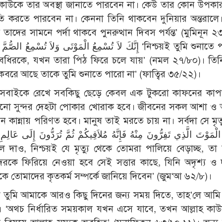
র কাউকে তার অবস্থা জানাতে পারবেন না। কেউ তার কোন উপক
ি করতে পারবেন না। কেননা তিনি থাকবেন দুনিয়ার অন্তরালে।
ন বধিরকে, যখন তারা পিঠ ফিরে চলে যায়’ (নমল ২৭/৮০)। ত
وَمَا أَنْتَ بِمُسْمِعٍ مَنْ فِي ا ‘আর যে কবরে আছে তাকে তুমি শুনাতে পারো না’ (ফাত্বির ৩৫/২২)।
ক্তকুল সবাইকে রেখে সবকিছু ছেড়ে কেবল এক টুকরো কাফনের কা
টানো সুন্দর দেহটা পোকার খোরাক হবে। জীবনের সকল আশা ও
িন কান্নায় পরিণত হবে। মানুষ তাই মরতে চায় না। সর্বদা সে মৃত্
ে ফিরিয়ে নেওয়া হবে সেই সত্তার কাছে, যিনি অদৃশ্য ও দ
 তোমাদের কৃতকর্ম সম্পর্কে জানিয়ে দিবেন’ (জুম‘আ ৬২/৮)।
 তুমি আমাকে আরও কিছু দিনের জন্য সময় দিতে, তাহ’লে আমি ছ
াম’। ‘অথচ নির্ধারিত সময়কাল যখন এসে যাবে, তখন আল্লাহ ক