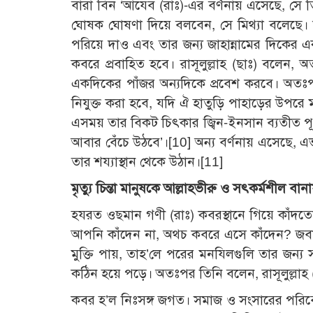
বারা বিন ‘আযেব (রাঃ)-এর বর্ণনায় এসেছে, সে
ঘোষক ঘোষণা দিয়ে বলবেন, সে মিথ্যা বলেছে। অ
পরিয়ে দাও এবং তার জন্য জাহান্নামের দিকের 
কবরে প্রবাহিত হবে। রাসূলুল্লাহ (ছাঃ) বলেন,
একদিকের পাঁজর অন্যদিকে প্রবেশ করবে। অতঃ
নিযুক্ত করা হবে, যদি ঐ হাতুড়ি পাহাড়ের উপরে
এসময় তার বিকট চিৎকার জ্বিন-ইনসান ব্যতীত পূর
আবার বেঁচে উঠবে’।[10] অন্য বর্ণনায় এসেছে, এভ
তার শয্যাস্থান থেকে উঠান।[11]
মৃত্যু চিন্তা মানুষকে আল্লাহভীরু ও সৎকর্মশীল বানা
হযরত ওছমান গণী (রাঃ) কবরস্থানে গিয়ে কাঁদতেন
আপনি কাঁদেন না, অথচ কবরে এসে কাঁদেন? জব
মুক্তি পায়, তাহ’লে পরের মনযিলগুলি তার জন্য
কঠিন হয়ে পড়ে। অতঃপর তিনি বলেন, রাসূলুল্লাহ
কবর হ’ল নিঃসঙ্গ জগত। সমাজ ও সংসারের পরিবে