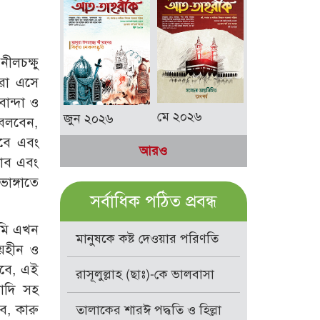
ীলচক্ষু
ারা এসে
ান্দা ও
মে ২০২৬
জুন ২০২৬
া বলবেন,
হবে এবং
আরও
াব এবং
াঙ্গাতে
সর্বাধিক পঠিত প্রবন্ধ
মানুষকে কষ্ট দেওয়ার পরিণতি
ভয়হীন ও
হবে, এই
রাসূলুল্লাহ (ছাঃ)-কে ভালবাসা
ণাদি সহ
ে, কারু
তালাকের শারঈ পদ্ধতি ও হিল্লা