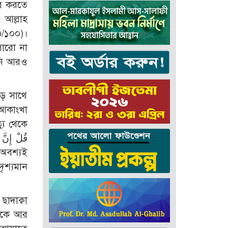
ার করতে
 আল্লাহ
িনি আরও
পড় সাথে
 আকাংখা
যু থেকে
ৃশ্যমান
াদাক্বা
াউকে আর