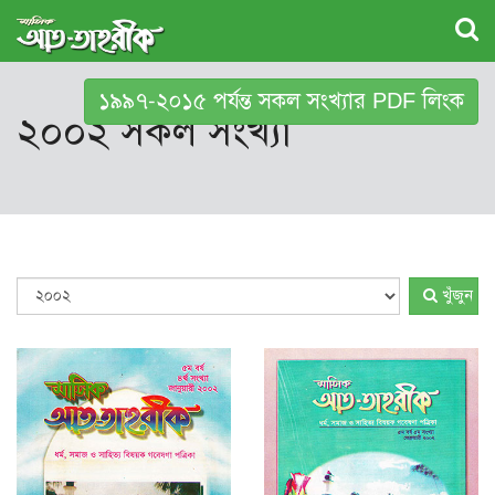
১৯৯৭-২০১৫ পর্যন্ত সকল সংখ্যার PDF লিংক
২০০২ সকল সংখ্যা
খুঁজুন